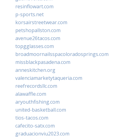
resinflowart.com
p-sports.net
korsairstreetwear.com
petshopallston.com
avenue26tacos.com
topgglasses.com
broadmoornailsspacoloradosprings.com
missblackpasadena.com
anneskitchen.org
valenciamarketytaqueria.com
reefrecordsllc.com
alawaffle.com
aryouthfishing.com
united-basketball.com
tios-tacos.com
cafecito-satx.com
graduacionviu2023.com