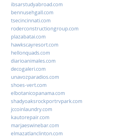
ibsarstudyabroad.com
bennusehgall.com
tsecincinnati.com
roderconstructiongroup.com
plazabatai.com
hawkscayresort.com
hellonquads.com
diarioanimales.com
decogaleri.com
unavozparadios.com
shoes-vert.com
elbotanicopanama.com
shadyoaksrockportrvpark.com
jccoinlaundry.com
kautorepair.com
marjaeswinebar.com
elmazatlanclinton.com