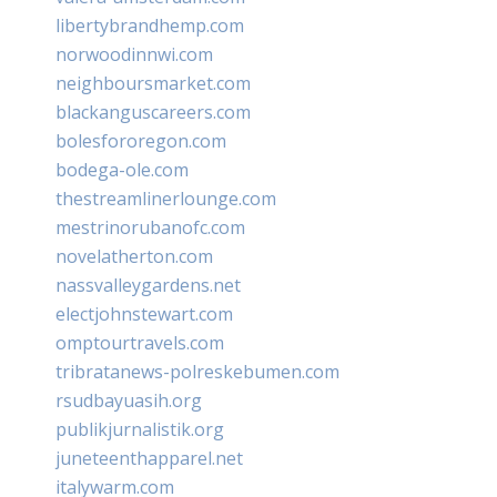
libertybrandhemp.com
norwoodinnwi.com
neighboursmarket.com
blackanguscareers.com
bolesfororegon.com
bodega-ole.com
thestreamlinerlounge.com
mestrinorubanofc.com
novelatherton.com
nassvalleygardens.net
electjohnstewart.com
omptourtravels.com
tribratanews-polreskebumen.com
rsudbayuasih.org
publikjurnalistik.org
juneteenthapparel.net
italywarm.com