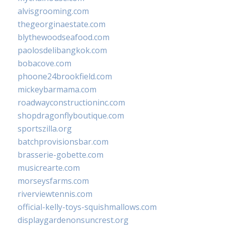
alvisgrooming.com
thegeorginaestate.com
blythewoodseafood.com
paolosdelibangkok.com
bobacove.com
phoone24brookfield.com
mickeybarmama.com
roadwayconstructioninc.com
shopdragonflyboutique.com
sportszilla.org
batchprovisionsbar.com
brasserie-gobette.com
musicrearte.com
morseysfarms.com
riverviewtennis.com
official-kelly-toys-squishmallows.com
displaygardenonsuncrest.org