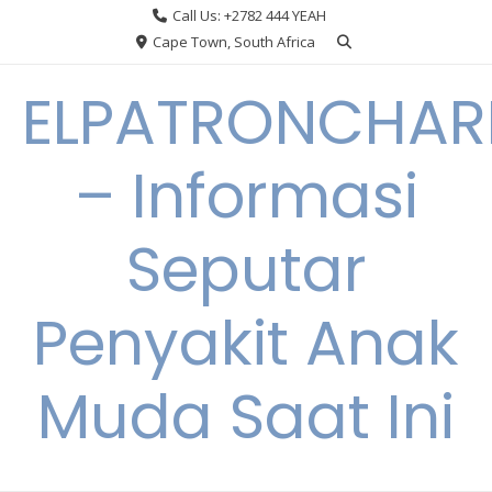
Skip
Call Us: +2782 444 YEAH
to
Cape Town, South Africa
content
ELPATRONCHA
– Informasi
Seputar
Penyakit Anak
Muda Saat Ini