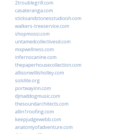
2troublegrill.com
casateranga.com
sticksandstonesstudiooh.com
walkers-treeservice.com
shopmossi.com
untamedcollectivesd.com
mxpwellness.com
infernocanine.com
thepaperhousecollection.com
allisonwillisholley.com
solslite.org
portwayinn.com
djmaddogmusic.com
thesoundarchitects.com
allin1roofing.com
keepjudgewebb.com
anatomyofadventure.com