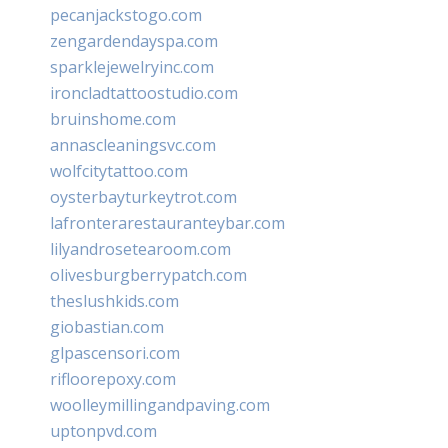
pecanjackstogo.com
zengardendayspa.com
sparklejewelryinc.com
ironcladtattoostudio.com
bruinshome.com
annascleaningsvc.com
wolfcitytattoo.com
oysterbayturkeytrot.com
lafronterarestauranteybar.com
lilyandrosetearoom.com
olivesburgberrypatch.com
theslushkids.com
giobastian.com
glpascensori.com
rifloorepoxy.com
woolleymillingandpaving.com
uptonpvd.com