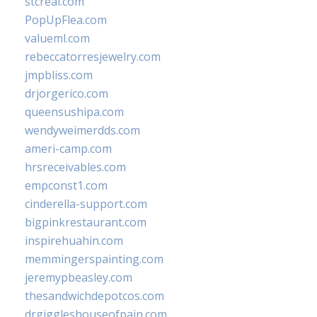
stcreal.com
PopUpFlea.com
valueml.com
rebeccatorresjewelry.com
jmpbliss.com
drjorgerico.com
queensushipa.com
wendyweimerdds.com
ameri-camp.com
hrsreceivables.com
empconst1.com
cinderella-support.com
bigpinkrestaurant.com
inspirehuahin.com
memmingerspainting.com
jeremypbeasley.com
thesandwichdepotcos.com
drgiggleshouseofpain.com