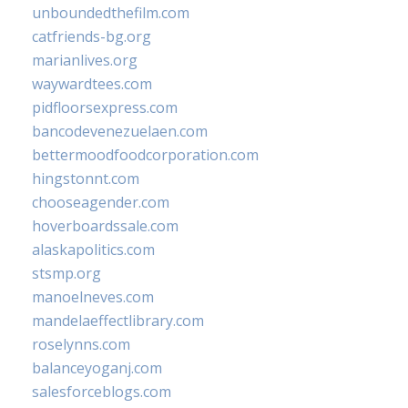
unboundedthefilm.com
catfriends-bg.org
marianlives.org
waywardtees.com
pidfloorsexpress.com
bancodevenezuelaen.com
bettermoodfoodcorporation.com
hingstonnt.com
chooseagender.com
hoverboardssale.com
alaskapolitics.com
stsmp.org
manoelneves.com
mandelaeffectlibrary.com
roselynns.com
balanceyoganj.com
salesforceblogs.com