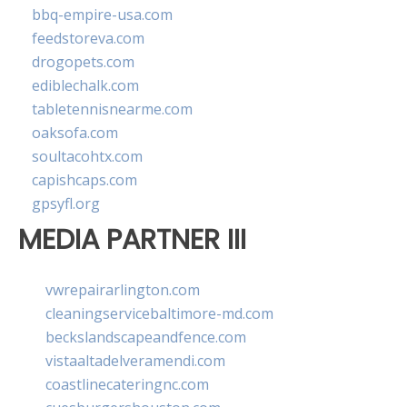
bbq-empire-usa.com
feedstoreva.com
drogopets.com
ediblechalk.com
tabletennisnearme.com
oaksofa.com
soultacohtx.com
capishcaps.com
gpsyfl.org
MEDIA PARTNER III
vwrepairarlington.com
cleaningservicebaltimore-md.com
beckslandscapeandfence.com
vistaaltadelveramendi.com
coastlinecateringnc.com