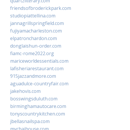
quartzliterary.com
friendsofbroderickpark.com
studiopiattellina.com
jannagrillspringfield.com
fujiyamacharleston.com
elpatronchardon.com
donglaishun-order.com
fiamc-rome2022.org
mariceworldessentials.com
lafisheriarestaurant.com
915jazzandmore.com
aguadulce-countryfair.com
jakehovis.com
bosswingsduluth.com
birminghamautocare.com
tonyscountrykitchen.com
jbellasnailspa.com
mychaihouse.com