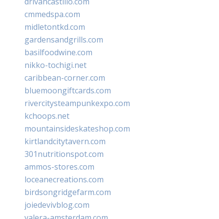
drivancastillo.com
cmmedspa.com
midletontkd.com
gardensandgrills.com
basilfoodwine.com
nikko-tochigi.net
caribbean-corner.com
bluemoongiftcards.com
rivercitysteampunkexpo.com
kchoops.net
mountainsideskateshop.com
kirtlandcitytavern.com
301nutritionspot.com
ammos-stores.com
loceanecreations.com
birdsongridgefarm.com
joiedevivblog.com
valera-amsterdam.com