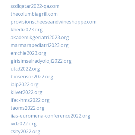
scdlqatar2022-qa.com
thecolumbiagrill.com
provisionscheeseandwineshoppe.com
khedi2023.org
akademikgeriatri2023.org
marmarapediatri2023.org
emchie2023.org
girisimselradyoloji2022.org
utcd2022.org
biosensor2022.org
ialp2022.org
klivet2022.org
ifac-hms2022.org
taoms2022.org
iias-euromena-conference2022.org
ivd2022.org
csity2022.org