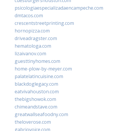
cuesburgershouston.com
psicologiaespecializadaencampeche.com
dmtacos.com
crescentstreetprinting.com
hornopizza.com
driveadragster.com
hematologa.com
lizaivanov.com
guesttinyhomes.com
home-plow-by-meyer.com
palatelatincuisine.com
blackdoglegacy.com
eatvivahouston.com
thebigshowok.com
chimeandstave.com
greatwallseafoodny.com
theloverose.com
gabriovoice.com