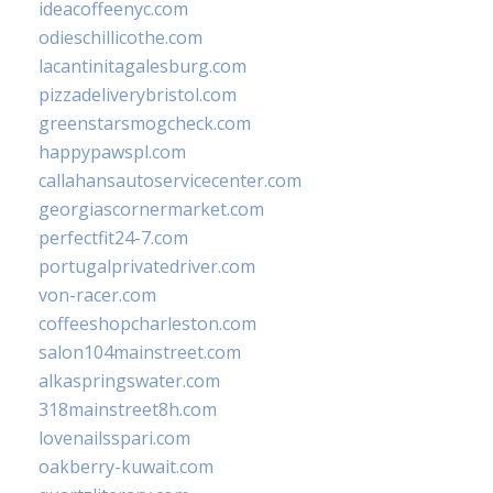
ideacoffeenyc.com
odieschillicothe.com
lacantinitagalesburg.com
pizzadeliverybristol.com
greenstarsmogcheck.com
happypawspl.com
callahansautoservicecenter.com
georgiascornermarket.com
perfectfit24-7.com
portugalprivatedriver.com
von-racer.com
coffeeshopcharleston.com
salon104mainstreet.com
alkaspringswater.com
318mainstreet8h.com
lovenailsspari.com
oakberry-kuwait.com