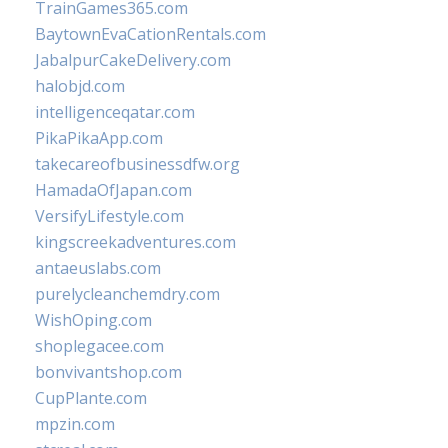
TrainGames365.com
BaytownEvaCationRentals.com
JabalpurCakeDelivery.com
halobjd.com
intelligenceqatar.com
PikaPikaApp.com
takecareofbusinessdfw.org
HamadaOfJapan.com
VersifyLifestyle.com
kingscreekadventures.com
antaeuslabs.com
purelycleanchemdry.com
WishOping.com
shoplegacee.com
bonvivantshop.com
CupPlante.com
mpzin.com