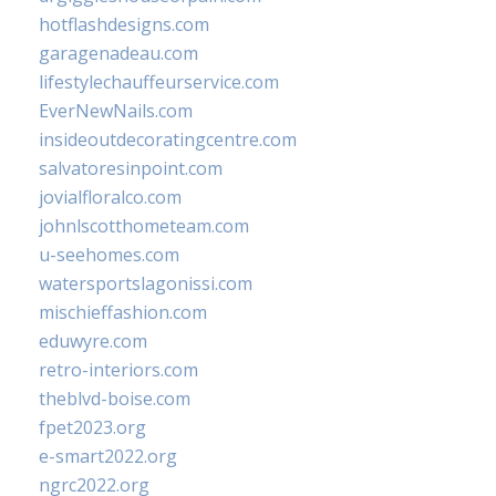
hotflashdesigns.com
garagenadeau.com
lifestylechauffeurservice.com
EverNewNails.com
insideoutdecoratingcentre.com
salvatoresinpoint.com
jovialfloralco.com
johnlscotthometeam.com
u-seehomes.com
watersportslagonissi.com
mischieffashion.com
eduwyre.com
retro-interiors.com
theblvd-boise.com
fpet2023.org
e-smart2022.org
ngrc2022.org