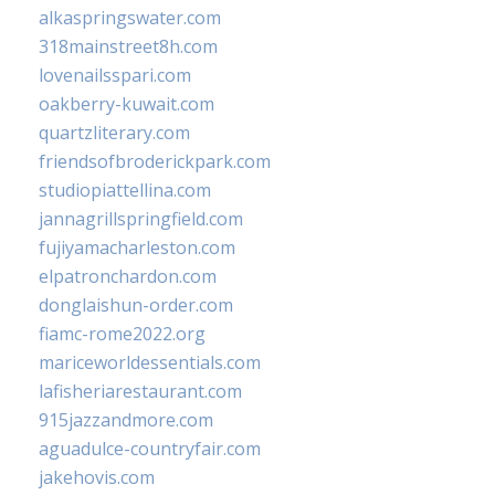
alkaspringswater.com
318mainstreet8h.com
lovenailsspari.com
oakberry-kuwait.com
quartzliterary.com
friendsofbroderickpark.com
studiopiattellina.com
jannagrillspringfield.com
fujiyamacharleston.com
elpatronchardon.com
donglaishun-order.com
fiamc-rome2022.org
mariceworldessentials.com
lafisheriarestaurant.com
915jazzandmore.com
aguadulce-countryfair.com
jakehovis.com