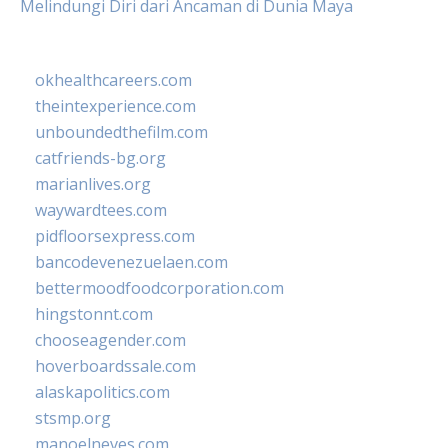
Melindungi Diri dari Ancaman di Dunia Maya
okhealthcareers.com
theintexperience.com
unboundedthefilm.com
catfriends-bg.org
marianlives.org
waywardtees.com
pidfloorsexpress.com
bancodevenezuelaen.com
bettermoodfoodcorporation.com
hingstonnt.com
chooseagender.com
hoverboardssale.com
alaskapolitics.com
stsmp.org
manoelneves.com