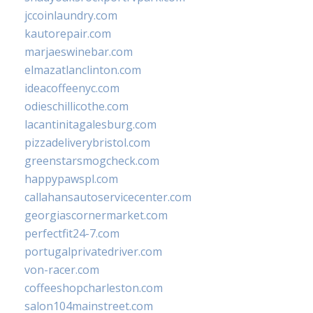
jccoinlaundry.com
kautorepair.com
marjaeswinebar.com
elmazatlanclinton.com
ideacoffeenyc.com
odieschillicothe.com
lacantinitagalesburg.com
pizzadeliverybristol.com
greenstarsmogcheck.com
happypawspl.com
callahansautoservicecenter.com
georgiascornermarket.com
perfectfit24-7.com
portugalprivatedriver.com
von-racer.com
coffeeshopcharleston.com
salon104mainstreet.com