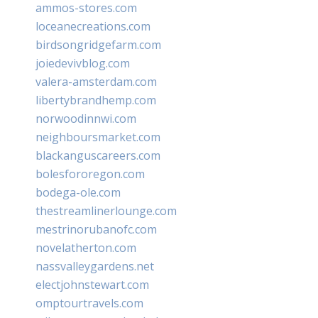
ammos-stores.com
loceanecreations.com
birdsongridgefarm.com
joiedevivblog.com
valera-amsterdam.com
libertybrandhemp.com
norwoodinnwi.com
neighboursmarket.com
blackanguscareers.com
bolesfororegon.com
bodega-ole.com
thestreamlinerlounge.com
mestrinorubanofc.com
novelatherton.com
nassvalleygardens.net
electjohnstewart.com
omptourtravels.com