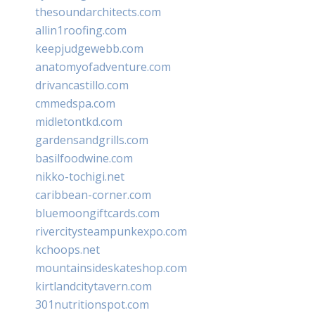
thesoundarchitects.com
allin1roofing.com
keepjudgewebb.com
anatomyofadventure.com
drivancastillo.com
cmmedspa.com
midletontkd.com
gardensandgrills.com
basilfoodwine.com
nikko-tochigi.net
caribbean-corner.com
bluemoongiftcards.com
rivercitysteampunkexpo.com
kchoops.net
mountainsideskateshop.com
kirtlandcitytavern.com
301nutritionspot.com