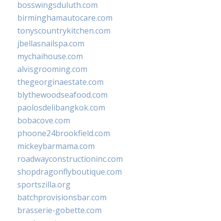
bosswingsduluth.com
birminghamautocare.com
tonyscountrykitchen.com
jbellasnailspa.com
mychaihouse.com
alvisgrooming.com
thegeorginaestate.com
blythewoodseafood.com
paolosdelibangkok.com
bobacove.com
phoone24brookfield.com
mickeybarmama.com
roadwayconstructioninc.com
shopdragonflyboutique.com
sportszilla.org
batchprovisionsbar.com
brasserie-gobette.com