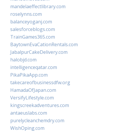
mandelaeffectlibrary.com
roselynns.com
balanceyoganj.com
salesforceblogs.com
TrainGames365.com
BaytownEvaCationRentals.com
JabalpurCakeDelivery.com
halobjd.com
intelligenceqatar.com
PikaPikaApp.com
takecareofbusinessdfw.org
HamadaOfJapan.com
VersifyLifestyle.com
kingscreekadventures.com
antaeuslabs.com
purelycleanchemdry.com
WishOping.com