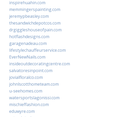
inspirehuahin.com
memmingerspainting.com
jeremypbeasley.com
thesandwichdepotcos.com
drgiggleshouseofpain.com
hotflashdesigns.com
garagenadeau.com
lifestylechauffeurservice.com
EverNewNails.com
insideoutdecoratingcentre.com
salvatoresinpoint.com
jovialfloralco.com
johnlscotthometeam.com
u-seehomes.com
watersportslagonissi.com
mischieffashion.com
eduwyre.com