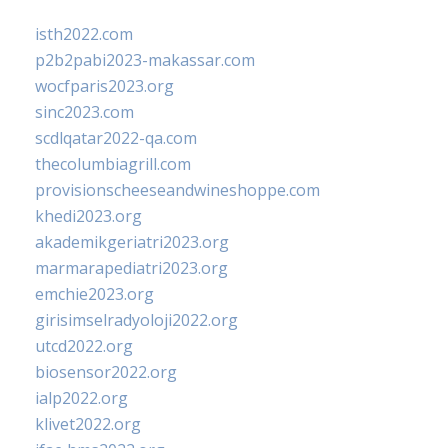
isth2022.com
p2b2pabi2023-makassar.com
wocfparis2023.org
sinc2023.com
scdlqatar2022-qa.com
thecolumbiagrill.com
provisionscheeseandwineshoppe.com
khedi2023.org
akademikgeriatri2023.org
marmarapediatri2023.org
emchie2023.org
girisimselradyoloji2022.org
utcd2022.org
biosensor2022.org
ialp2022.org
klivet2022.org