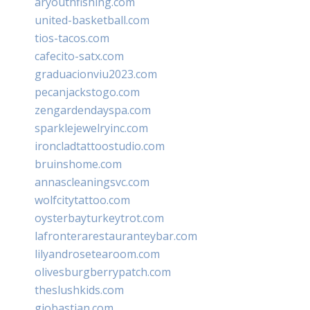
aryouthfishing.com
united-basketball.com
tios-tacos.com
cafecito-satx.com
graduacionviu2023.com
pecanjackstogo.com
zengardendayspa.com
sparklejewelryinc.com
ironcladtattoostudio.com
bruinshome.com
annascleaningsvc.com
wolfcitytattoo.com
oysterbayturkeytrot.com
lafronterarestauranteybar.com
lilyandrosetearoom.com
olivesburgberrypatch.com
theslushkids.com
giobastian.com