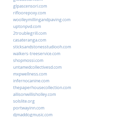
glpascensori.com
rifloorepoxy.com
woolleymillingandpaving.com
uptonpvd.com
2troublegrill.com
casateranga.com
sticksandstonesstudiooh.com
walkers-treeservice.com
shopmossi.com
untamedcollectivesd.com
mxpwellness.com
infernocanine.com
thepaperhousecollection.com
allisonwillisholley.com
solslite.org
portwayinn.com
djmaddogmusic.com