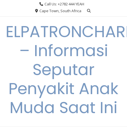
Skip
Call Us: +2782 444 YEAH
to
Cape Town, South Africa
content
ELPATRONCHA
– Informasi
Seputar
Penyakit Anak
Muda Saat Ini