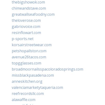
thebigshowok.com
chimeandstave.com
greatwallseafoodny.com
theloverose.com
gabriovoice.com
resinflowart.com
p-sports.net
korsairstreetwear.com
petshopallston.com
avenue26tacos.com
topgglasses.com
broadmoornailsspacoloradosprings.com
missblackpasadena.com
anneskitchen.org
valenciamarketytaqueria.com
reefrecordsllc.com
alawaffle.com