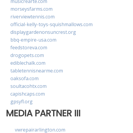
musicrearte.com
morseysfarms.com
riverviewtennis.com
official-kelly-toys-squishmallows.com
displaygardenonsuncrest.org
bbq-empire-usa.com
feedstoreva.com
drogopets.com
ediblechalk.com
tabletennisnearme.com
oaksofa.com
soultacohtx.com
capishcaps.com
gpsyfl.org
MEDIA PARTNER III
vwrepairarlington.com