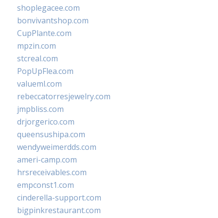
shoplegacee.com
bonvivantshop.com
CupPlante.com
mpzin.com
stcreal.com
PopUpFlea.com
valueml.com
rebeccatorresjewelry.com
jmpbliss.com
drjorgerico.com
queensushipa.com
wendyweimerdds.com
ameri-camp.com
hrsreceivables.com
empconst1.com
cinderella-support.com
bigpinkrestaurant.com