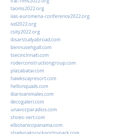
ifac-hms2022.org
taoms2022.org
iias-euromena-conference2022.org
ivd2022.org
csity2022.org
ibsarstudyabroad.com
bennusehgall.com
tsecincinnati.com
roderconstructiongroup.com
plazabatai.com
hawkscayresort.com
hellonquads.com
diarioanimales.com
decogaleri.com
unavozparadios.com
shoes-vert.com
elbotanicopanama.com
shadyoaksrockportrvpark.com