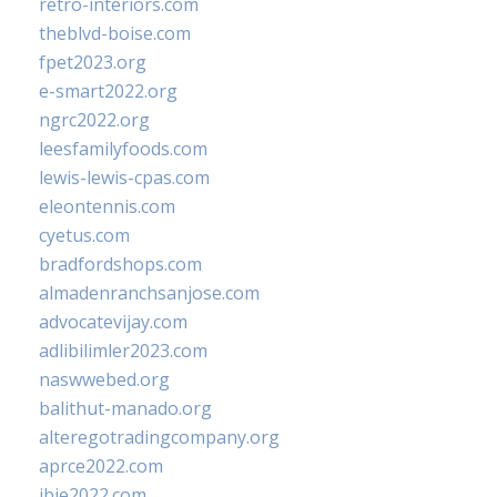
retro-interiors.com
theblvd-boise.com
fpet2023.org
e-smart2022.org
ngrc2022.org
leesfamilyfoods.com
lewis-lewis-cpas.com
eleontennis.com
cyetus.com
bradfordshops.com
almadenranchsanjose.com
advocatevijay.com
adlibilimler2023.com
naswwebed.org
balithut-manado.org
alteregotradingcompany.org
aprce2022.com
ibie2022.com