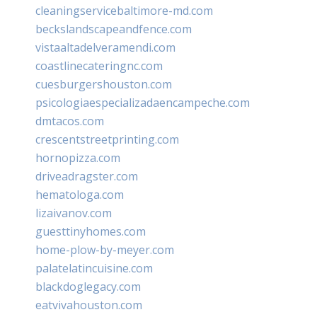
cleaningservicebaltimore-md.com
beckslandscapeandfence.com
vistaaltadelveramendi.com
coastlinecateringnc.com
cuesburgershouston.com
psicologiaespecializadaencampeche.com
dmtacos.com
crescentstreetprinting.com
hornopizza.com
driveadragster.com
hematologa.com
lizaivanov.com
guesttinyhomes.com
home-plow-by-meyer.com
palatelatincuisine.com
blackdoglegacy.com
eatvivahouston.com