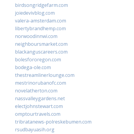
birdsongridgefarm.com
joiedevivblog.com
valera-amsterdam.com
libertybrandhemp.com
norwoodinnwi.com
neighboursmarket.com
blackanguscareers.com
bolesfororegon.com
bodega-ole.com
thestreamlinerlounge.com
mestrinorubanofc.com
novelatherton.com
nassvalleygardens.net
electjohnstewart.com
omptourtravels.com
tribratanews-polreskebumen.com
rsudbayuasih.org