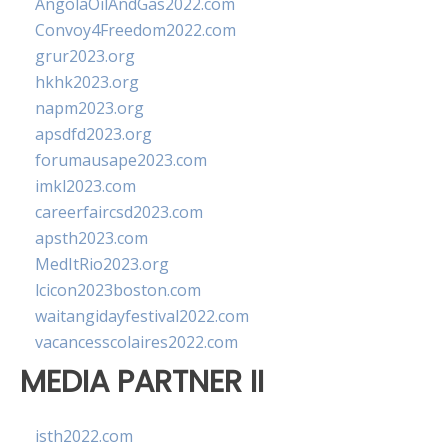
AngolaOilAndGas2022.com
Convoy4Freedom2022.com
grur2023.org
hkhk2023.org
napm2023.org
apsdfd2023.org
forumausape2023.com
imkl2023.com
careerfaircsd2023.com
apsth2023.com
MedItRio2023.org
lcicon2023boston.com
waitangidayfestival2022.com
vacancesscolaires2022.com
MEDIA PARTNER II
isth2022.com