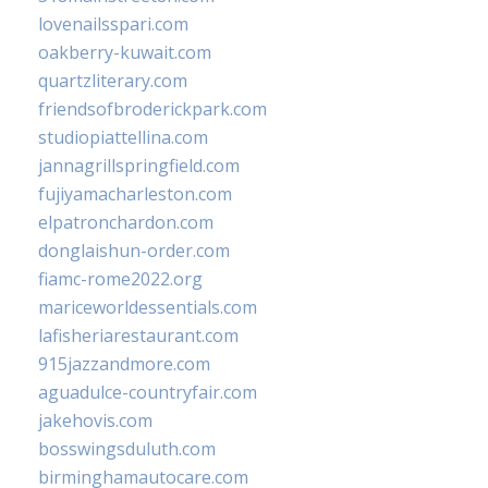
lovenailsspari.com
oakberry-kuwait.com
quartzliterary.com
friendsofbroderickpark.com
studiopiattellina.com
jannagrillspringfield.com
fujiyamacharleston.com
elpatronchardon.com
donglaishun-order.com
fiamc-rome2022.org
mariceworldessentials.com
lafisheriarestaurant.com
915jazzandmore.com
aguadulce-countryfair.com
jakehovis.com
bosswingsduluth.com
birminghamautocare.com