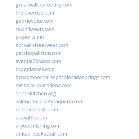
greatwallseafoodny.com
theloverose.com
gabriovoice.com
resinflowart.com
p-sports.net
korsairstreetwear.com
petshopallston.com
avenue26tacos.com
topgglasses.com
broadmoornailsspacoloradosprings.com
missblackpasadena.com
anneskitchen.org
valenciamarketytaqueria.com
reefrecordsllc.com
alawaffle.com
aryouthfishing.com
united-basketball.com