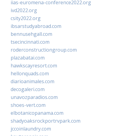
iias-euromena-conference2022.org
ivd2022.org
csity2022.org
ibsarstudyabroad.com
bennusehgall.com
tsecincinnati.com
roderconstructiongroup.com
plazabatai.com
hawkscayresort.com
hellonquads.com
diarioanimales.com
decogaleri.com
unavozparadios.com
shoes-vert.com
elbotanicopanama.com
shadyoaksrockportrvpark.com
jccoinlaundry.com