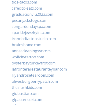
tios-tacos.com
cafecito-satx.com
graduacionviu2023.com
pecanjackstogo.com
zengardendayspa.com
sparklejewelryinc.com
ironcladtattoostudio.com
bruinshome.com
annascleaningsvc.com
wolfcitytattoo.com
oysterbayturkeytrot.com
lafronterarestauranteybar.com
lilyandrosetearoom.com
olivesburgberrypatch.com
theslushkids.com
giobastian.com
glpascensori.com