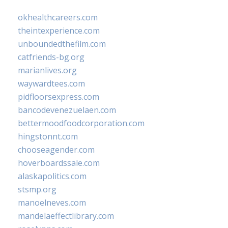
okhealthcareers.com
theintexperience.com
unboundedthefilm.com
catfriends-bg.org
marianlives.org
waywardtees.com
pidfloorsexpress.com
bancodevenezuelaen.com
bettermoodfoodcorporation.com
hingstonnt.com
chooseagender.com
hoverboardssale.com
alaskapolitics.com
stsmp.org
manoelneves.com
mandelaeffectlibrary.com