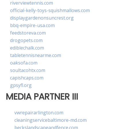
riverviewtennis.com
official-kelly-toys-squishmallows.com
displaygardenonsuncrest.org
bbq-empire-usa.com
feedstoreva.com
drogopets.com
ediblechalk.com
tabletennisnearme.com
oaksofa.com
soultacohtx.com
capishcaps.com
gpsyfl.org
MEDIA PARTNER III
vwrepairarlington.com
cleaningservicebaltimore-md.com
beckslandscapeandfence.com