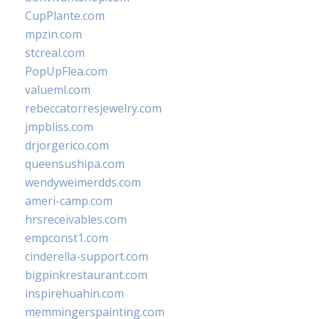
CupPlante.com
mpzin.com
stcreal.com
PopUpFlea.com
valueml.com
rebeccatorresjewelry.com
jmpbliss.com
drjorgerico.com
queensushipa.com
wendyweimerdds.com
ameri-camp.com
hrsreceivables.com
empconst1.com
cinderella-support.com
bigpinkrestaurant.com
inspirehuahin.com
memmingerspainting.com