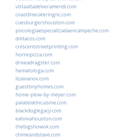
vistaaltadelveramendi.com
coastlinecateringnc.com
cuesburgershouston.com
psicologiaespecializadaencampeche.com
dmtacos.com
crescentstreetprinting.com
hornopizza.com
driveadragster.com
hematologa.com
lizaivanov.com
guesttinyhomes.com
home-plow-by-meyer.com
palatelatincuisine.com
blackdoglegacy.com
eatvivahouston.com
thebigshowok.com
chimeandstave.com