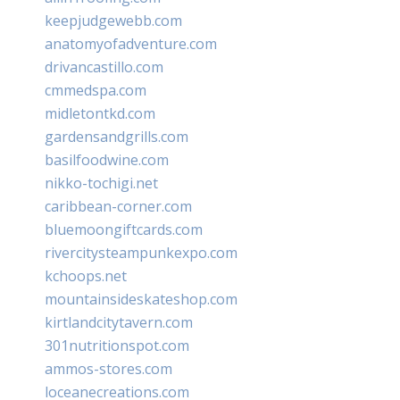
keepjudgewebb.com
anatomyofadventure.com
drivancastillo.com
cmmedspa.com
midletontkd.com
gardensandgrills.com
basilfoodwine.com
nikko-tochigi.net
caribbean-corner.com
bluemoongiftcards.com
rivercitysteampunkexpo.com
kchoops.net
mountainsideskateshop.com
kirtlandcitytavern.com
301nutritionspot.com
ammos-stores.com
loceanecreations.com