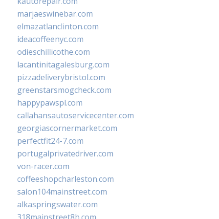
kautorepair.com
marjaeswinebar.com
elmazatlanclinton.com
ideacoffeenyc.com
odieschillicothe.com
lacantinitagalesburg.com
pizzadeliverybristol.com
greenstarsmogcheck.com
happypawspl.com
callahansautoservicecenter.com
georgiascornermarket.com
perfectfit24-7.com
portugalprivatedriver.com
von-racer.com
coffeeshopcharleston.com
salon104mainstreet.com
alkaspringswater.com
318mainstreet8h.com