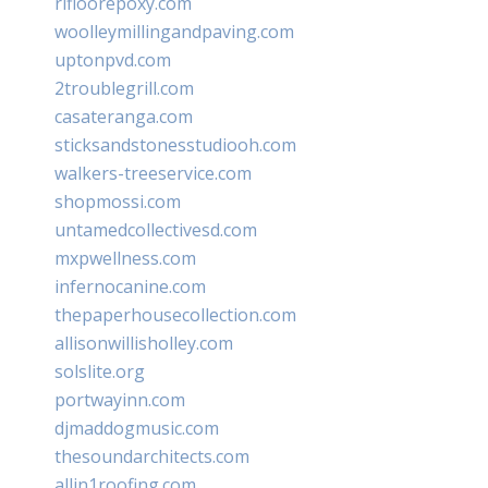
rifloorepoxy.com
woolleymillingandpaving.com
uptonpvd.com
2troublegrill.com
casateranga.com
sticksandstonesstudiooh.com
walkers-treeservice.com
shopmossi.com
untamedcollectivesd.com
mxpwellness.com
infernocanine.com
thepaperhousecollection.com
allisonwillisholley.com
solslite.org
portwayinn.com
djmaddogmusic.com
thesoundarchitects.com
allin1roofing.com