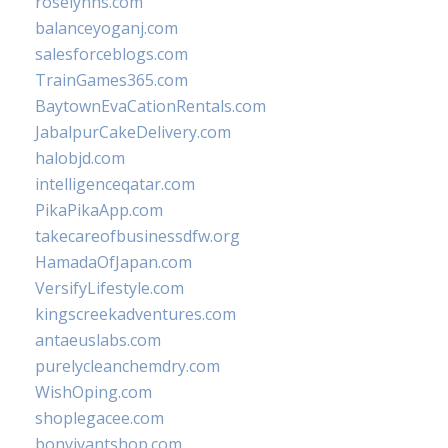
roselynns.com
balanceyoganj.com
salesforceblogs.com
TrainGames365.com
BaytownEvaCationRentals.com
JabalpurCakeDelivery.com
halobjd.com
intelligenceqatar.com
PikaPikaApp.com
takecareofbusinessdfw.org
HamadaOfJapan.com
VersifyLifestyle.com
kingscreekadventures.com
antaeuslabs.com
purelycleanchemdry.com
WishOping.com
shoplegacee.com
bonvivantshop.com