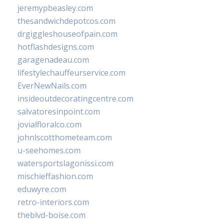
jeremypbeasley.com
thesandwichdepotcos.com
drgiggleshouseofpain.com
hotflashdesigns.com
garagenadeau.com
lifestylechauffeurservice.com
EverNewNails.com
insideoutdecoratingcentre.com
salvatoresinpoint.com
jovialfloralco.com
johnlscotthometeam.com
u-seehomes.com
watersportslagonissi.com
mischieffashion.com
eduwyre.com
retro-interiors.com
theblvd-boise.com