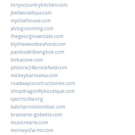
tonyscountrykitchen.com
jbellasnailspa.com
mychaihouse.com
alvisgrooming.com
thegeorginaestate.com
blythewoodseafood.com
paolosdelibangkok.com
bobacove.com
phoone24brookfield.com
mickeybarmama.com
roadwayconstructioninc.com
shopdragonflyboutique.com
sportszilla.org
batchprovisionsbar.com
brasserie-gobette.com
musicrearte.com
morseysfarms.com