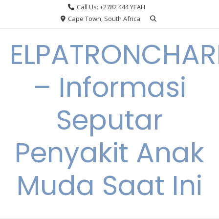
Skip
Call Us: +2782 444 YEAH
to
Cape Town, South Africa
content
ELPATRONCHA
– Informasi
Seputar
Penyakit Anak
Muda Saat Ini