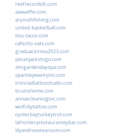
reefrecordsllc.com
alawaffle.com
aryouthfishing.com
united-basketball.com
tios-tacos.com
cafecito-satx.com
graduacionviu2023.com
pecanjackstogo.com
zengardendayspa.com
sparklejewelryinc.com
ironcladtattoostudio.com
bruinshome.com
annascleaningsvc.com
wolfcitytattoo.com
oysterbayturkeytrot.com
lafronterarestauranteybar.com
lilyandrosetearoom.com