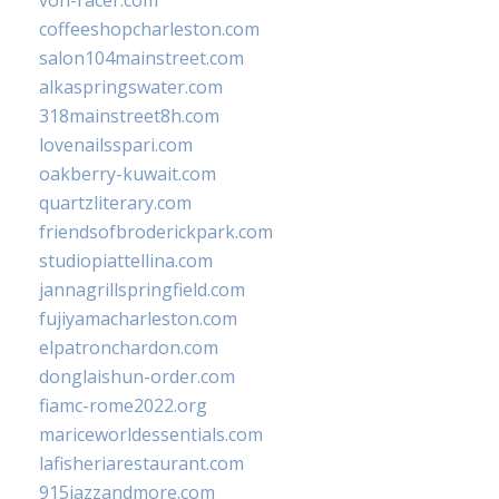
von-racer.com
coffeeshopcharleston.com
salon104mainstreet.com
alkaspringswater.com
318mainstreet8h.com
lovenailsspari.com
oakberry-kuwait.com
quartzliterary.com
friendsofbroderickpark.com
studiopiattellina.com
jannagrillspringfield.com
fujiyamacharleston.com
elpatronchardon.com
donglaishun-order.com
fiamc-rome2022.org
mariceworldessentials.com
lafisheriarestaurant.com
915jazzandmore.com