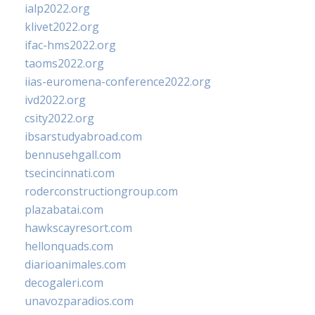
ialp2022.org
klivet2022.org
ifac-hms2022.org
taoms2022.org
iias-euromena-conference2022.org
ivd2022.org
csity2022.org
ibsarstudyabroad.com
bennusehgall.com
tsecincinnati.com
roderconstructiongroup.com
plazabatai.com
hawkscayresort.com
hellonquads.com
diarioanimales.com
decogaleri.com
unavozparadios.com