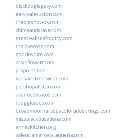
blackdoglegacy.com
eatvivahouston.com
thebigshowok.com
chimeandstave.com
greatwallseafoodny.com
theloverose.com
gabriovoice.com
resinflowart.com
p-sports.net
korsairstreetwear.com
petshopallston.com
avenue26tacos.com
topgglasses.com
broadmoornailsspacoloradosprings.com
missblackpasadena.com
anneskitchen.org
valenciamarketytaqueria.com