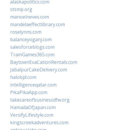
alaskapolitics.com
stsmp.org
manoelneves.com
mandelaeffectlibrary.com
roselynns.com
balanceyoganj.com
salesforceblogs.com
TrainGames365.com
BaytownEvaCationRentals.com
JabalpurCakeDelivery.com
halobjd.com
intelligenceqatar.com
PikaPikaApp.com
takecareofbusinessdfw.org
HamadaOfJapan.com
VersifyLifestyle.com
kingscreekadventures.com