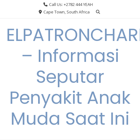
Skip
Call Us: +2782 444 YEAH
to
Cape Town, South Africa
content
ELPATRONCHA
– Informasi
Seputar
Penyakit Anak
Muda Saat Ini