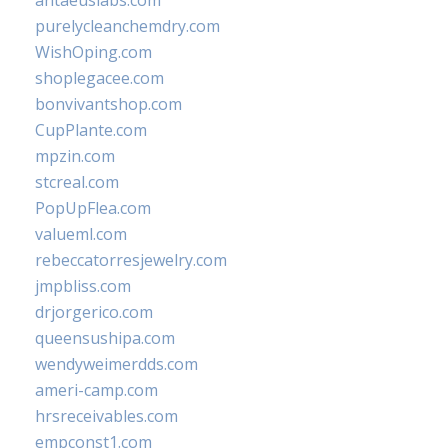
antaeuslabs.com
purelycleanchemdry.com
WishOping.com
shoplegacee.com
bonvivantshop.com
CupPlante.com
mpzin.com
stcreal.com
PopUpFlea.com
valueml.com
rebeccatorresjewelry.com
jmpbliss.com
drjorgerico.com
queensushipa.com
wendyweimerdds.com
ameri-camp.com
hrsreceivables.com
empconst1.com