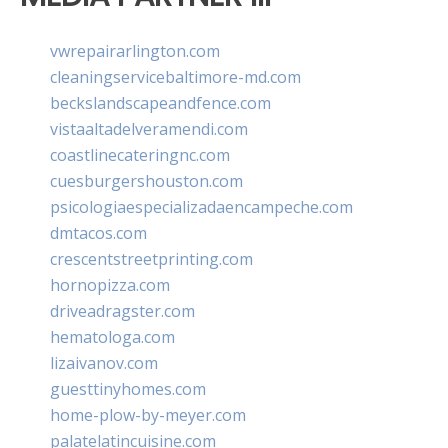
vwrepairarlington.com
cleaningservicebaltimore-md.com
beckslandscapeandfence.com
vistaaltadelveramendi.com
coastlinecateringnc.com
cuesburgershouston.com
psicologiaespecializadaencampeche.com
dmtacos.com
crescentstreetprinting.com
hornopizza.com
driveadragster.com
hematologa.com
lizaivanov.com
guesttinyhomes.com
home-plow-by-meyer.com
palatelatincuisine.com