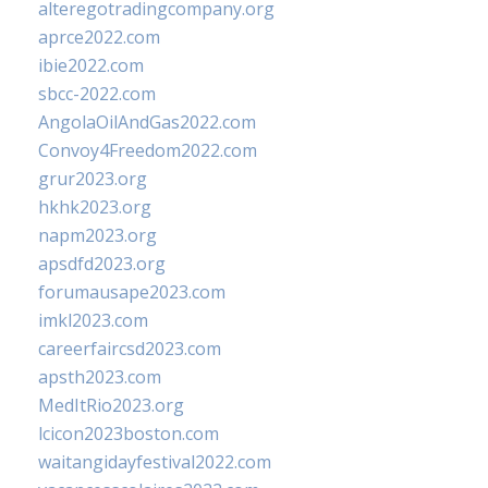
alteregotradingcompany.org
aprce2022.com
ibie2022.com
sbcc-2022.com
AngolaOilAndGas2022.com
Convoy4Freedom2022.com
grur2023.org
hkhk2023.org
napm2023.org
apsdfd2023.org
forumausape2023.com
imkl2023.com
careerfaircsd2023.com
apsth2023.com
MedItRio2023.org
lcicon2023boston.com
waitangidayfestival2022.com