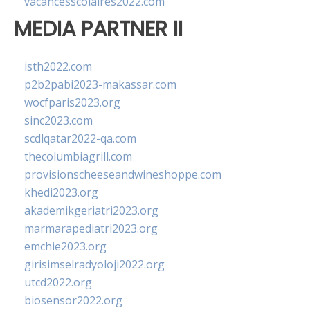
vacancesscolaires2022.com
MEDIA PARTNER II
isth2022.com
p2b2pabi2023-makassar.com
wocfparis2023.org
sinc2023.com
scdlqatar2022-qa.com
thecolumbiagrill.com
provisionscheeseandwineshoppe.com
khedi2023.org
akademikgeriatri2023.org
marmarapediatri2023.org
emchie2023.org
girisimselradyoloji2022.org
utcd2022.org
biosensor2022.org