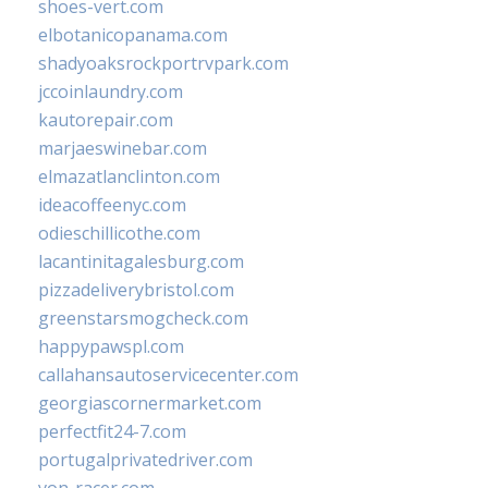
shoes-vert.com
elbotanicopanama.com
shadyoaksrockportrvpark.com
jccoinlaundry.com
kautorepair.com
marjaeswinebar.com
elmazatlanclinton.com
ideacoffeenyc.com
odieschillicothe.com
lacantinitagalesburg.com
pizzadeliverybristol.com
greenstarsmogcheck.com
happypawspl.com
callahansautoservicecenter.com
georgiascornermarket.com
perfectfit24-7.com
portugalprivatedriver.com