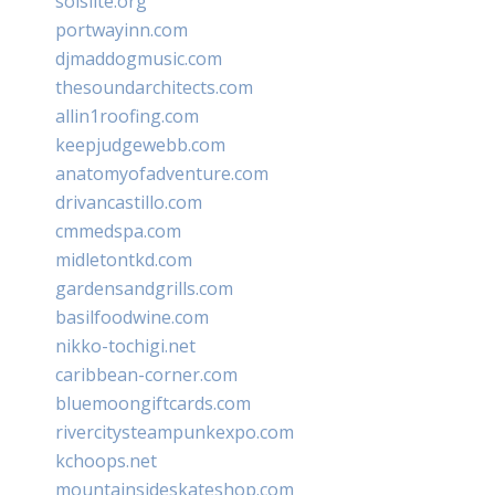
solslite.org
portwayinn.com
djmaddogmusic.com
thesoundarchitects.com
allin1roofing.com
keepjudgewebb.com
anatomyofadventure.com
drivancastillo.com
cmmedspa.com
midletontkd.com
gardensandgrills.com
basilfoodwine.com
nikko-tochigi.net
caribbean-corner.com
bluemoongiftcards.com
rivercitysteampunkexpo.com
kchoops.net
mountainsideskateshop.com