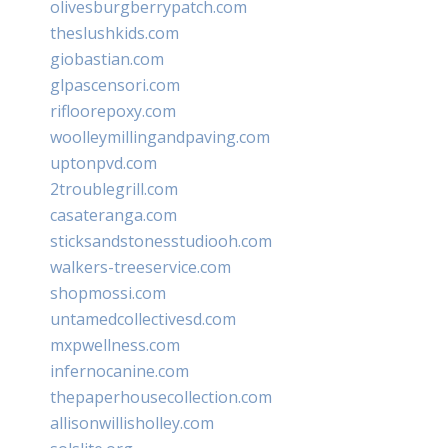
olivesburgberrypatch.com
theslushkids.com
giobastian.com
glpascensori.com
rifloorepoxy.com
woolleymillingandpaving.com
uptonpvd.com
2troublegrill.com
casateranga.com
sticksandstonesstudiooh.com
walkers-treeservice.com
shopmossi.com
untamedcollectivesd.com
mxpwellness.com
infernocanine.com
thepaperhousecollection.com
allisonwillisholley.com