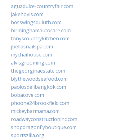
aguadulce-countryfair.com
jakehovis.com
bosswingsduluth.com
birminghamautocare.com
tonyscountrykitchen.com
jbellasnailspa.com
mychaihouse.com
alvisgrooming.com
thegeorginaestate.com
blythewoodseafood.com
paolosdelibangkok.com
bobacove.com
phoone24brookfield.com
mickeybarmama.com
roadwayconstructioninc.com
shopdragonflyboutique.com
sportszilla.org