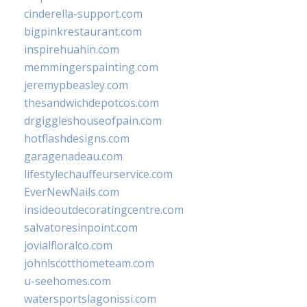
cinderella-support.com
bigpinkrestaurant.com
inspirehuahin.com
memmingerspainting.com
jeremypbeasley.com
thesandwichdepotcos.com
drgiggleshouseofpain.com
hotflashdesigns.com
garagenadeau.com
lifestylechauffeurservice.com
EverNewNails.com
insideoutdecoratingcentre.com
salvatoresinpoint.com
jovialfloralco.com
johnlscotthometeam.com
u-seehomes.com
watersportslagonissi.com