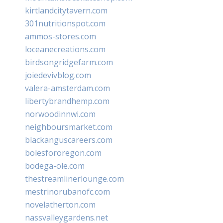
kirtlandcitytavern.com
301nutritionspot.com
ammos-stores.com
loceanecreations.com
birdsongridgefarm.com
joiedevivblog.com
valera-amsterdam.com
libertybrandhemp.com
norwoodinnwi.com
neighboursmarket.com
blackanguscareers.com
bolesfororegon.com
bodega-ole.com
thestreamlinerlounge.com
mestrinorubanofc.com
novelatherton.com
nassvalleygardens.net