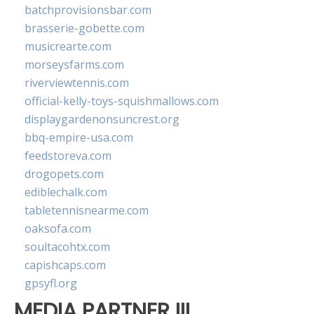
batchprovisionsbar.com
brasserie-gobette.com
musicrearte.com
morseysfarms.com
riverviewtennis.com
official-kelly-toys-squishmallows.com
displaygardenonsuncrest.org
bbq-empire-usa.com
feedstoreva.com
drogopets.com
ediblechalk.com
tabletennisnearme.com
oaksofa.com
soultacohtx.com
capishcaps.com
gpsyfl.org
MEDIA PARTNER III