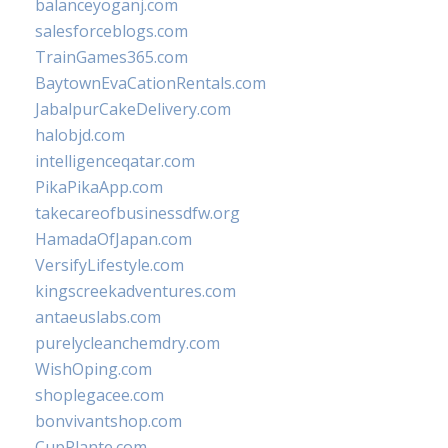
balanceyoganj.com
salesforceblogs.com
TrainGames365.com
BaytownEvaCationRentals.com
JabalpurCakeDelivery.com
halobjd.com
intelligenceqatar.com
PikaPikaApp.com
takecareofbusinessdfw.org
HamadaOfJapan.com
VersifyLifestyle.com
kingscreekadventures.com
antaeuslabs.com
purelycleanchemdry.com
WishOping.com
shoplegacee.com
bonvivantshop.com
CupPlante.com