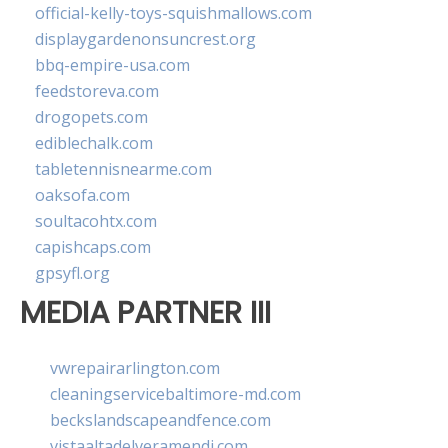
official-kelly-toys-squishmallows.com
displaygardenonsuncrest.org
bbq-empire-usa.com
feedstoreva.com
drogopets.com
ediblechalk.com
tabletennisnearme.com
oaksofa.com
soultacohtx.com
capishcaps.com
gpsyfl.org
MEDIA PARTNER III
vwrepairarlington.com
cleaningservicebaltimore-md.com
beckslandscapeandfence.com
vistaaltadelveramendi.com