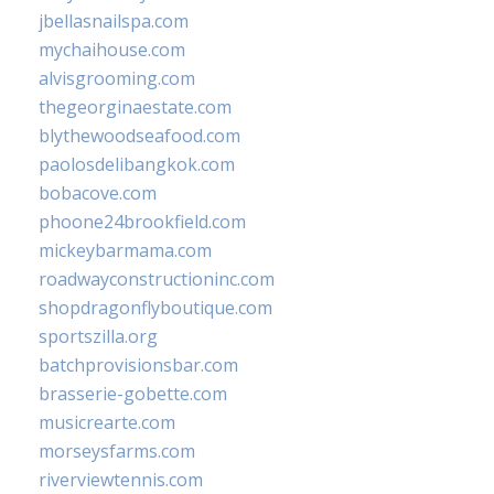
jbellasnailspa.com
mychaihouse.com
alvisgrooming.com
thegeorginaestate.com
blythewoodseafood.com
paolosdelibangkok.com
bobacove.com
phoone24brookfield.com
mickeybarmama.com
roadwayconstructioninc.com
shopdragonflyboutique.com
sportszilla.org
batchprovisionsbar.com
brasserie-gobette.com
musicrearte.com
morseysfarms.com
riverviewtennis.com