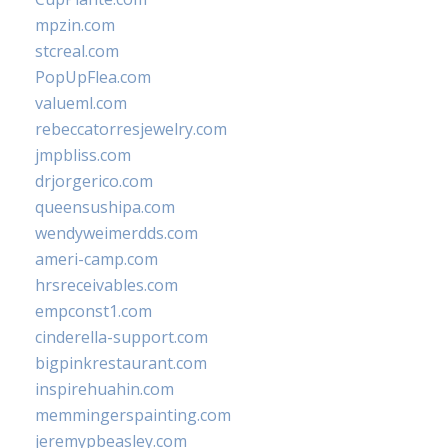
mpzin.com
stcreal.com
PopUpFlea.com
valueml.com
rebeccatorresjewelry.com
jmpbliss.com
drjorgerico.com
queensushipa.com
wendyweimerdds.com
ameri-camp.com
hrsreceivables.com
empconst1.com
cinderella-support.com
bigpinkrestaurant.com
inspirehuahin.com
memmingerspainting.com
jeremypbeasley.com