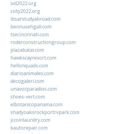
ivd2022.org
csity2022.org
ibsarstudyabroad.com
bennusehgall.com
tsecincinnati.com
roderconstructiongroup.com
plazabatai.com
hawkscayresort.com
hellonquads.com
diarioanimales.com
decogaleri.com
unavozparadios.com
shoes-vert.com
elbotanicopanama.com
shadyoaksrockportrvpark.com
jccoinlaundry.com
kautorepair.com