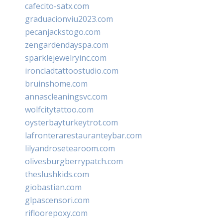
cafecito-satx.com
graduacionviu2023.com
pecanjackstogo.com
zengardendayspa.com
sparklejewelryinc.com
ironcladtattoostudio.com
bruinshome.com
annascleaningsvc.com
wolfcitytattoo.com
oysterbayturkeytrot.com
lafronterarestauranteybar.com
lilyandrosetearoom.com
olivesburgberrypatch.com
theslushkids.com
giobastian.com
glpascensori.com
rifloorepoxy.com