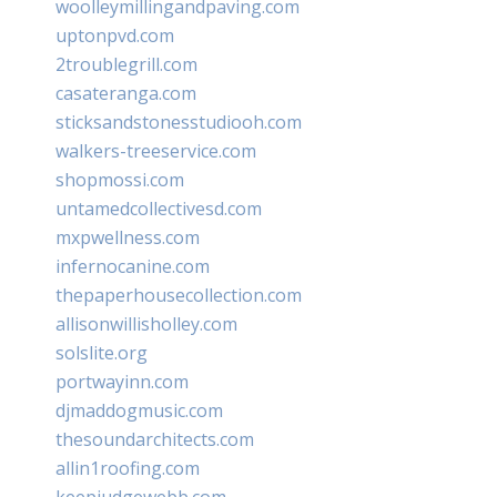
woolleymillingandpaving.com
uptonpvd.com
2troublegrill.com
casateranga.com
sticksandstonesstudiooh.com
walkers-treeservice.com
shopmossi.com
untamedcollectivesd.com
mxpwellness.com
infernocanine.com
thepaperhousecollection.com
allisonwillisholley.com
solslite.org
portwayinn.com
djmaddogmusic.com
thesoundarchitects.com
allin1roofing.com
keepjudgewebb.com