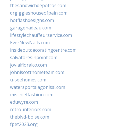
thesandwichdepotcos.com
drgiggleshouseofpain.com
hotflashdesigns.com
garagenadeau.com
lifestylechauffeurservice.com
EverNewNails.com
insideoutdecoratingcentre.com
salvatoresinpoint.com
jovialfloralco.com
johnlscotthometeam.com
u-seehomes.com
watersportslagonissi.com
mischieffashion.com
eduwyre.com
retro-interiors.com
theblvd-boise.com
fpet2023.org