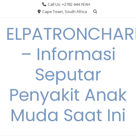
Skip
Call Us: +2782 444 YEAH
to
Cape Town, South Africa
content
ELPATRONCHA
– Informasi
Seputar
Penyakit Anak
Muda Saat Ini