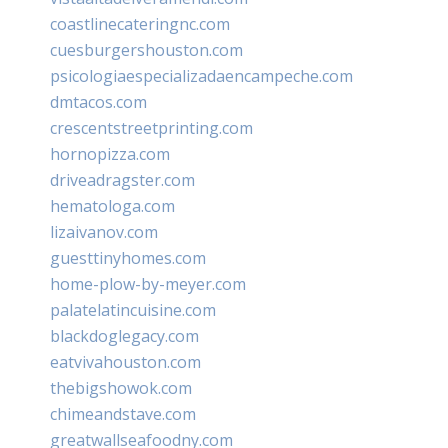
coastlinecateringnc.com
cuesburgershouston.com
psicologiaespecializadaencampeche.com
dmtacos.com
crescentstreetprinting.com
hornopizza.com
driveadragster.com
hematologa.com
lizaivanov.com
guesttinyhomes.com
home-plow-by-meyer.com
palatelatincuisine.com
blackdoglegacy.com
eatvivahouston.com
thebigshowok.com
chimeandstave.com
greatwallseafoodny.com