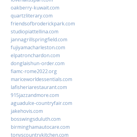
oakberry-kuwait.com
quartzliterary.com
friendsofbroderickpark.com
studiopiattellina.com
jannagrillspringfield.com
fujiyamacharleston.com
elpatronchardon.com
donglaishun-order.com
fiamc-rome2022.org
mariceworldessentials.com
lafisheriarestaurant.com
915jazzandmore.com
aguadulce-countryfair.com
jakehovis.com
bosswingsduluth.com
birminghamautocare.com
tonyscountrykitchen.com