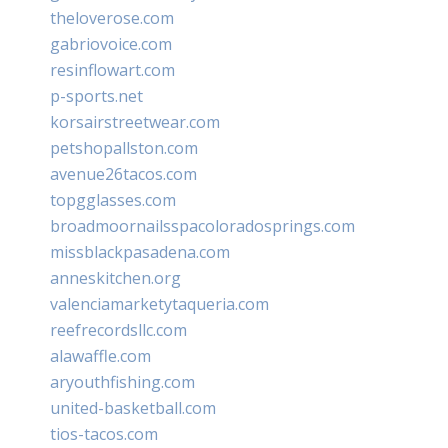
theloverose.com
gabriovoice.com
resinflowart.com
p-sports.net
korsairstreetwear.com
petshopallston.com
avenue26tacos.com
topgglasses.com
broadmoornailsspacoloradosprings.com
missblackpasadena.com
anneskitchen.org
valenciamarketytaqueria.com
reefrecordsllc.com
alawaffle.com
aryouthfishing.com
united-basketball.com
tios-tacos.com