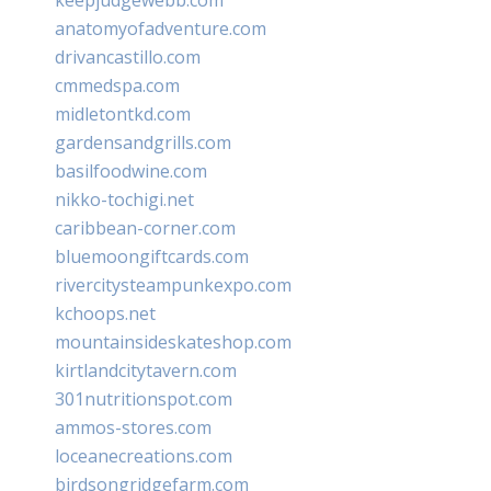
anatomyofadventure.com
drivancastillo.com
cmmedspa.com
midletontkd.com
gardensandgrills.com
basilfoodwine.com
nikko-tochigi.net
caribbean-corner.com
bluemoongiftcards.com
rivercitysteampunkexpo.com
kchoops.net
mountainsideskateshop.com
kirtlandcitytavern.com
301nutritionspot.com
ammos-stores.com
loceanecreations.com
birdsongridgefarm.com