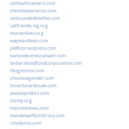
okhealthcareers.com
theintexperience.com
unboundedthefilm.com
catfriends-bg.org
marianlives.org
waywardtees.com
pidfloorsexpress.com
bancodevenezuelaen.com
bettermoodfoodcorporation.com
hingstonnt.com
chooseagender.com
hoverboardssale.com
alaskapolitics.com
stsmp.org
manoelneves.com
mandelaeffectlibrary.com
roselynns.com