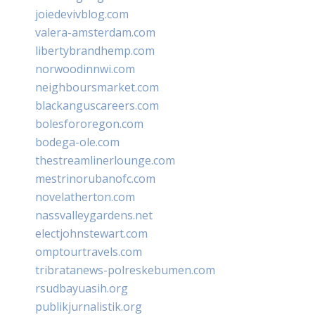
joiedevivblog.com
valera-amsterdam.com
libertybrandhemp.com
norwoodinnwi.com
neighboursmarket.com
blackanguscareers.com
bolesfororegon.com
bodega-ole.com
thestreamlinerlounge.com
mestrinorubanofc.com
novelatherton.com
nassvalleygardens.net
electjohnstewart.com
omptourtravels.com
tribratanews-polreskebumen.com
rsudbayuasih.org
publikjurnalistik.org