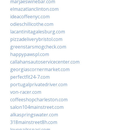
marjaeswinebar.com
elmazatlanclinton.com
ideacoffeenyc.com
odieschillicothe.com
lacantinitagalesburg.com
pizzadeliverybristol.com
greenstarsmogcheck.com
happypawspl.com
callahansautoservicecenter.com
georgiascornermarket.com
perfectfit24-7.com
portugalprivatedriver.com
von-racer.com
coffeeshopcharleston.com
salon104mainstreet.com
alkaspringswater.com
318mainstreet8h.com
lovenailsspari.com