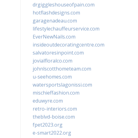
drgiggleshouseofpain.com
hotflashdesigns.com
garagenadeau.com
lifestylechauffeurservice.com
EverNewNails.com
insideoutdecoratingcentre.com
salvatoresinpoint.com
jovialfloralco.com
johnlscotthometeam.com
u-seehomes.com
watersportslagonissi.com
mischieffashion.com
eduwyre.com
retro-interiors.com
theblvd-boise.com
fpet2023.org
e-smart2022.org