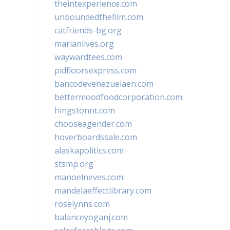
theintexperience.com
unboundedthefilm.com
catfriends-bg.org
marianlives.org
waywardtees.com
pidfloorsexpress.com
bancodevenezuelaen.com
bettermoodfoodcorporation.com
hingstonnt.com
chooseagender.com
hoverboardssale.com
alaskapolitics.com
stsmp.org
manoelneves.com
mandelaeffectlibrary.com
roselynns.com
balanceyoganj.com