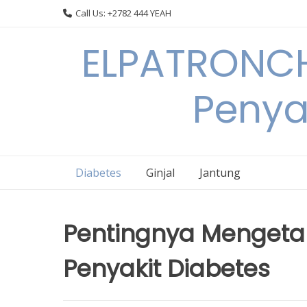
Skip
Call Us: +2782 444 YEAH
to
content
ELPATRONCH
Penya
Diabetes
Ginjal
Jantung
Pentingnya Mengeta
Penyakit Diabetes