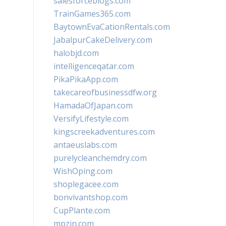
salesforceblogs.com
TrainGames365.com
BaytownEvaCationRentals.com
JabalpurCakeDelivery.com
halobjd.com
intelligenceqatar.com
PikaPikaApp.com
takecareofbusinessdfw.org
HamadaOfJapan.com
VersifyLifestyle.com
kingscreekadventures.com
antaeuslabs.com
purelycleanchemdry.com
WishOping.com
shoplegacee.com
bonvivantshop.com
CupPlante.com
mpzin.com