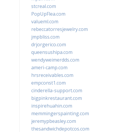
stcreal.com
PopUpFlea.com
valueml.com
rebeccatorresjewelry.com
jmpbliss.com
drjorgerico.com
queensushipa.com
wendyweimerdds.com
ameri-camp.com
hrsreceivables.com
empconst1.com
cinderella-support.com
bigpinkrestaurant.com
inspirehuahin.com
memmingerspainting.com
jeremypbeasley.com
thesandwichdepotcos.com