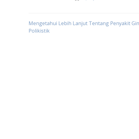
Post
Mengetahui Lebih Lanjut Tentang Penyakit Gin
Polikistik
navigation