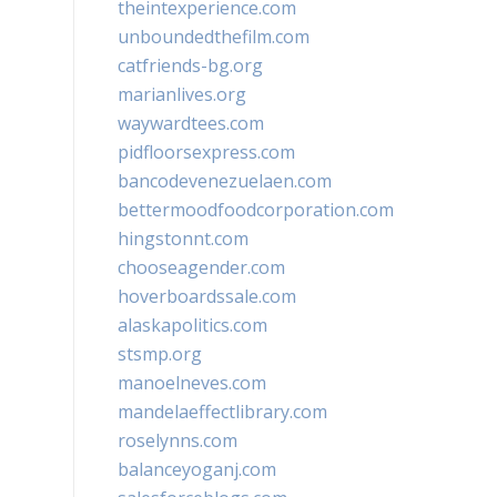
theintexperience.com
unboundedthefilm.com
catfriends-bg.org
marianlives.org
waywardtees.com
pidfloorsexpress.com
bancodevenezuelaen.com
bettermoodfoodcorporation.com
hingstonnt.com
chooseagender.com
hoverboardssale.com
alaskapolitics.com
stsmp.org
manoelneves.com
mandelaeffectlibrary.com
roselynns.com
balanceyoganj.com