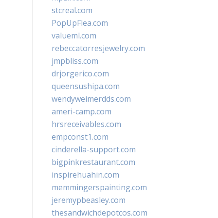
stcreal.com
PopUpFlea.com
valueml.com
rebeccatorresjewelry.com
jmpbliss.com
drjorgerico.com
queensushipa.com
wendyweimerdds.com
ameri-camp.com
hrsreceivables.com
empconst1.com
cinderella-support.com
bigpinkrestaurant.com
inspirehuahin.com
memmingerspainting.com
jeremypbeasley.com
thesandwichdepotcos.com