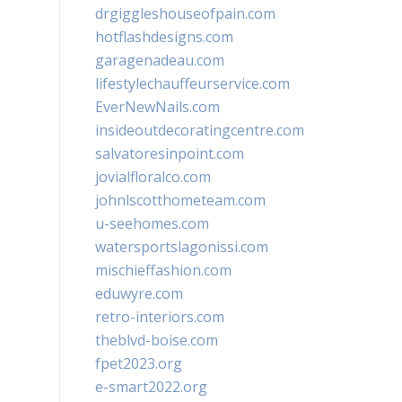
drgiggleshouseofpain.com
hotflashdesigns.com
garagenadeau.com
lifestylechauffeurservice.com
EverNewNails.com
insideoutdecoratingcentre.com
salvatoresinpoint.com
jovialfloralco.com
johnlscotthometeam.com
u-seehomes.com
watersportslagonissi.com
mischieffashion.com
eduwyre.com
retro-interiors.com
theblvd-boise.com
fpet2023.org
e-smart2022.org