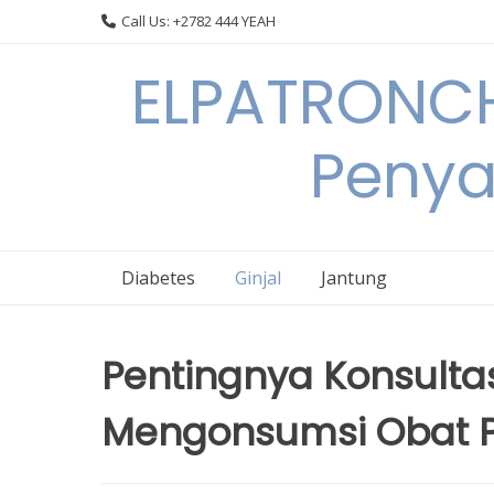
Skip
Call Us: +2782 444 YEAH
to
content
ELPATRONCH
Penya
Diabetes
Ginjal
Jantung
Pentingnya Konsulta
Mengonsumsi Obat Pe