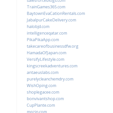
salesforceblogs.com
TrainGames365.com
BaytownEvaCationRentals.com
JabalpurCakeDelivery.com
halobjd.com
intelligenceqatar.com
PikaPikaApp.com
takecareofbusinessdfw.org
HamadaOfJapan.com
VersifyLifestyle.com
kingscreekadventures.com
antaeuslabs.com
purelycleanchemdry.com
WishOping.com
shoplegacee.com
bonvivantshop.com
CupPlante.com
mpzin.com