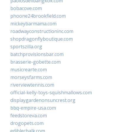
paolosdelibangkok.com
bobacove.com
phoone24brookfield.com
mickeybarmama.com
roadwayconstructioninc.com
shopdragonflyboutique.com
sportszilla.org
batchprovisionsbar.com
brasserie-gobette.com
musicrearte.com
morseysfarms.com
riverviewtennis.com
official-kelly-toys-squishmallows.com
displaygardenonsuncrest.org
bbq-empire-usa.com
feedstoreva.com
drogopets.com
ediblechalk.com