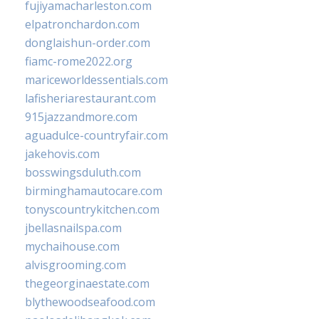
fujiyamacharleston.com
elpatronchardon.com
donglaishun-order.com
fiamc-rome2022.org
mariceworldessentials.com
lafisheriarestaurant.com
915jazzandmore.com
aguadulce-countryfair.com
jakehovis.com
bosswingsduluth.com
birminghamautocare.com
tonyscountrykitchen.com
jbellasnailspa.com
mychaihouse.com
alvisgrooming.com
thegeorginaestate.com
blythewoodseafood.com