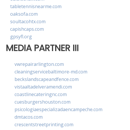
tabletennisnearme.com
oaksofa.com
soultacohtx.com
capishcaps.com
gpsyfl.org
MEDIA PARTNER III
vwrepairarlington.com
cleaningservicebaltimore-md.com
beckslandscapeandfence.com
vistaaltadelveramendi.com
coastlinecateringnc.com
cuesburgershouston.com
psicologiaespecializadaencampeche.com
dmtacos.com
crescentstreetprinting.com