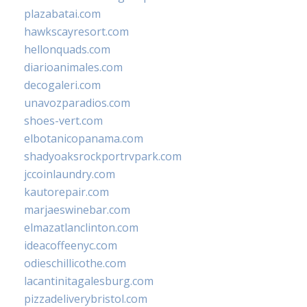
plazabatai.com
hawkscayresort.com
hellonquads.com
diarioanimales.com
decogaleri.com
unavozparadios.com
shoes-vert.com
elbotanicopanama.com
shadyoaksrockportrvpark.com
jccoinlaundry.com
kautorepair.com
marjaeswinebar.com
elmazatlanclinton.com
ideacoffeenyc.com
odieschillicothe.com
lacantinitagalesburg.com
pizzadeliverybristol.com