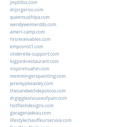
jmpbliss.com
drjorgerico.com
queensushipa.com
wendyweimerdds.com
ameri-camp.com
hrsreceivables.com
empconst1.com
cinderella-support.com
bigpinkrestaurant.com
inspirehuahin.com
memmingerspainting.com
jeremypbeasley.com
thesandwichdepotcos.com
drgiggleshouseofpain.com
hotflashdesigns.com
garagenadeau.com
lifestylechauffeurservice.com