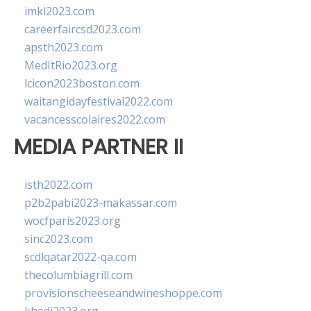
imkl2023.com
careerfaircsd2023.com
apsth2023.com
MedItRio2023.org
lcicon2023boston.com
waitangidayfestival2022.com
vacancesscolaires2022.com
MEDIA PARTNER II
isth2022.com
p2b2pabi2023-makassar.com
wocfparis2023.org
sinc2023.com
scdlqatar2022-qa.com
thecolumbiagrill.com
provisionscheeseandwineshoppe.com