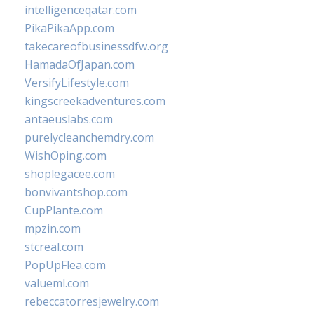
intelligenceqatar.com
PikaPikaApp.com
takecareofbusinessdfw.org
HamadaOfJapan.com
VersifyLifestyle.com
kingscreekadventures.com
antaeuslabs.com
purelycleanchemdry.com
WishOping.com
shoplegacee.com
bonvivantshop.com
CupPlante.com
mpzin.com
stcreal.com
PopUpFlea.com
valueml.com
rebeccatorresjewelry.com