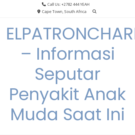
Skip
Call Us: +2782 444 YEAH
to
Cape Town, South Africa
content
ELPATRONCHA
– Informasi
Seputar
Penyakit Anak
Muda Saat Ini