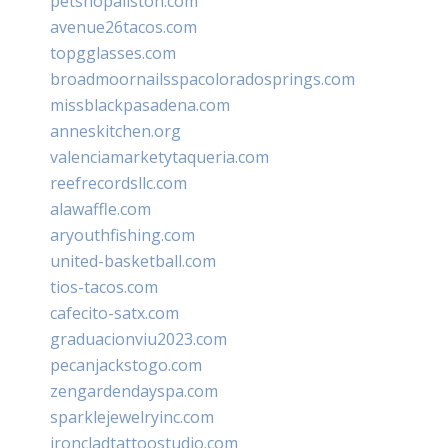
petshopallston.com
avenue26tacos.com
topgglasses.com
broadmoornailsspacoloradosprings.com
missblackpasadena.com
anneskitchen.org
valenciamarketytaqueria.com
reefrecordsllc.com
alawaffle.com
aryouthfishing.com
united-basketball.com
tios-tacos.com
cafecito-satx.com
graduacionviu2023.com
pecanjackstogo.com
zengardendayspa.com
sparklejewelryinc.com
ironcladtattoostudio.com