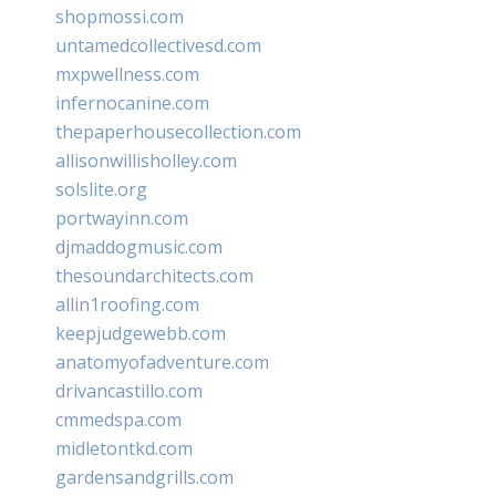
shopmossi.com
untamedcollectivesd.com
mxpwellness.com
infernocanine.com
thepaperhousecollection.com
allisonwillisholley.com
solslite.org
portwayinn.com
djmaddogmusic.com
thesoundarchitects.com
allin1roofing.com
keepjudgewebb.com
anatomyofadventure.com
drivancastillo.com
cmmedspa.com
midletontkd.com
gardensandgrills.com