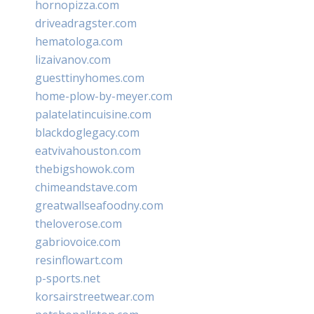
hornopizza.com
driveadragster.com
hematologa.com
lizaivanov.com
guesttinyhomes.com
home-plow-by-meyer.com
palatelatincuisine.com
blackdoglegacy.com
eatvivahouston.com
thebigshowok.com
chimeandstave.com
greatwallseafoodny.com
theloverose.com
gabriovoice.com
resinflowart.com
p-sports.net
korsairstreetwear.com