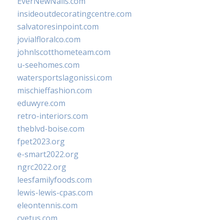
EverNewNails.com
insideoutdecoratingcentre.com
salvatoresinpoint.com
jovialfloralco.com
johnlscotthometeam.com
u-seehomes.com
watersportslagonissi.com
mischieffashion.com
eduwyre.com
retro-interiors.com
theblvd-boise.com
fpet2023.org
e-smart2022.org
ngrc2022.org
leesfamilyfoods.com
lewis-lewis-cpas.com
eleontennis.com
cyetus.com