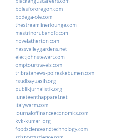
blackanguscareers.com
bolesfororegon.com
bodega-ole.com
thestreamlinerlounge.com
mestrinorubanofc.com
novelatherton.com
nassvalleygardens.net
electjohnstewart.com
omptourtravels.com
tribratanews-polreskebumen.com
rsudbayuasih.org
publikjurnalistik.org
juneteenthapparel.net
italywarm.com
journaloffinanceeconomics.com
kvk-kumari.org
foodscienceandtechnology.com
scisportsscience.com