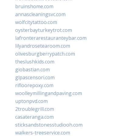
bruinshome.com
annascleaningsvc.com
wolfcitytattoo.com
oysterbayturkeytrot.com
lafronterarestauranteybar.com
lilyandrosetearoom.com
olivesburgberrypatch.com
theslushkids.com
giobastian.com
glpascensori.com
rifloorepoxy.com
woolleymillingandpaving.com
uptonpvd.com
2troublegrill.com
casateranga.com
sticksandstonesstudiooh.com
walkers-treeservice.com