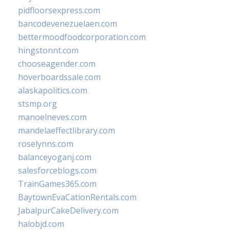
pidfloorsexpress.com
bancodevenezuelaen.com
bettermoodfoodcorporation.com
hingstonnt.com
chooseagender.com
hoverboardssale.com
alaskapolitics.com
stsmp.org
manoelneves.com
mandelaeffectlibrary.com
roselynns.com
balanceyoganj.com
salesforceblogs.com
TrainGames365.com
BaytownEvaCationRentals.com
JabalpurCakeDelivery.com
halobjd.com