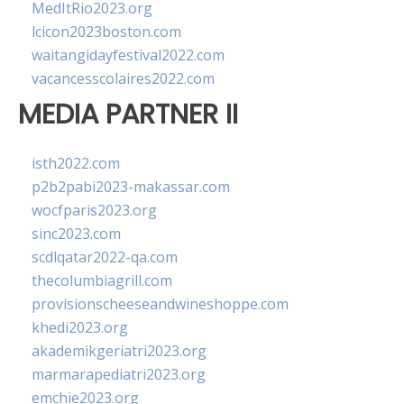
MedItRio2023.org
lcicon2023boston.com
waitangidayfestival2022.com
vacancesscolaires2022.com
MEDIA PARTNER II
isth2022.com
p2b2pabi2023-makassar.com
wocfparis2023.org
sinc2023.com
scdlqatar2022-qa.com
thecolumbiagrill.com
provisionscheeseandwineshoppe.com
khedi2023.org
akademikgeriatri2023.org
marmarapediatri2023.org
emchie2023.org