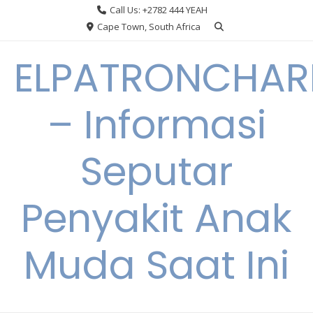
Skip
Call Us: +2782 444 YEAH
to
Cape Town, South Africa
content
ELPATRONCHA
– Informasi
Seputar
Penyakit Anak
Muda Saat Ini