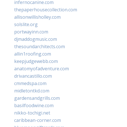
infernocanine.com
thepaperhousecollection.com
allisonwillisholley.com
solslite.org
portwayinn.com
djmaddogmusic.com
thesoundarchitects.com
allin1roofing.com
keepjudgewebb.com
anatomyofadventure.com
drivancastillo.com
cmmedspa.com
midletontkd.com
gardensandgrills.com
basilfoodwine.com
nikko-tochigi.net
caribbean-corner.com