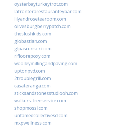
oysterbayturkeytrot.com
lafronterarestauranteybar.com
lilyandrosetearoom.com
olivesburgberrypatch.com
theslushkids.com
giobastian.com
glpascensori.com
rifloorepoxy.com
woolleymillingandpaving.com
uptonpvd.com
2troublegrill.com
casateranga.com
sticksandstonesstudiooh.com
walkers-treeservice.com
shopmossi.com
untamedcollectivesd.com
mxpwellness.com