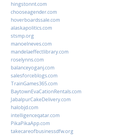
hingstonnt.com
chooseagender.com
hoverboardssale.com
alaskapolitics.com
stsmp.org
manoelneves.com
mandelaeffectlibrary.com
roselynns.com
balanceyoganj.com
salesforceblogs.com
TrainGames365.com
BaytownEvaCationRentals.com
JabalpurCakeDelivery.com
halobjd.com
intelligenceqatar.com
PikaPikaApp.com
takecareofbusinessdfw.org