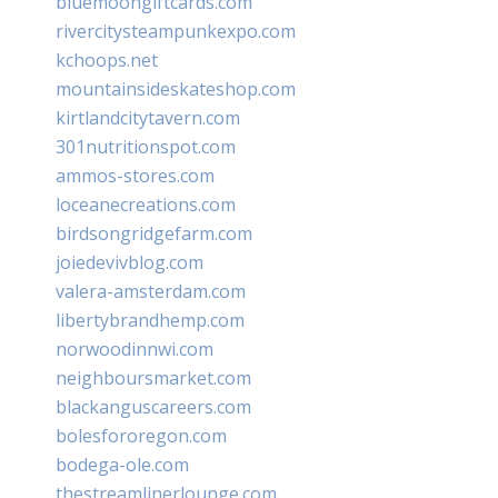
bluemoongiftcards.com
rivercitysteampunkexpo.com
kchoops.net
mountainsideskateshop.com
kirtlandcitytavern.com
301nutritionspot.com
ammos-stores.com
loceanecreations.com
birdsongridgefarm.com
joiedevivblog.com
valera-amsterdam.com
libertybrandhemp.com
norwoodinnwi.com
neighboursmarket.com
blackanguscareers.com
bolesfororegon.com
bodega-ole.com
thestreamlinerlounge.com