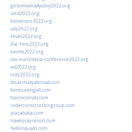
girisimselradyoloji2022.org
utcd2022.org
biosensor2022.org
ialp2022.org
klivet2022.org
ifac-hms2022.org
taoms2022.org
iias-euromena-conference2022.org
ivd2022.org
csity2022.org
ibsarstudyabroad.com
bennusehgall.com
tsecincinnati.com
roderconstructiongroup.com
plazabatai.com
hawkscayresort.com
hellonquads.com