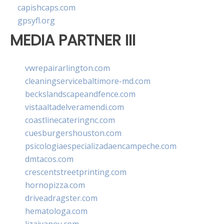
capishcaps.com
gpsyfl.org
MEDIA PARTNER III
vwrepairarlington.com
cleaningservicebaltimore-md.com
beckslandscapeandfence.com
vistaaltadelveramendi.com
coastlinecateringnc.com
cuesburgershouston.com
psicologiaespecializadaencampeche.com
dmtacos.com
crescentstreetprinting.com
hornopizza.com
driveadragster.com
hematologa.com
lizaivanov.com