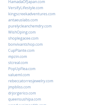
HamadaOfJapan.com
VersifyLifestyle.com
kingscreekadventures.com
antaeuslabs.com
purelycleanchemdry.com
WishOping.com
shoplegacee.com
bonvivantshop.com
CupPlante.com
mpzin.com
stcreal.com
PopUpFlea.com
valueml.com
rebeccatorresjewelry.com
jmpbliss.com
drjorgerico.com
queensushipa.com