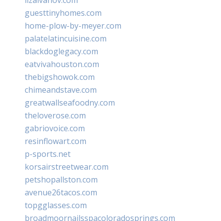
guesttinyhomes.com
home-plow-by-meyer.com
palatelatincuisine.com
blackdoglegacy.com
eatvivahouston.com
thebigshowok.com
chimeandstave.com
greatwallseafoodny.com
theloverose.com
gabriovoice.com
resinflowart.com
p-sports.net
korsairstreetwear.com
petshopallston.com
avenue26tacos.com
topgglasses.com
broadmoornailsspacoloradosprings.com