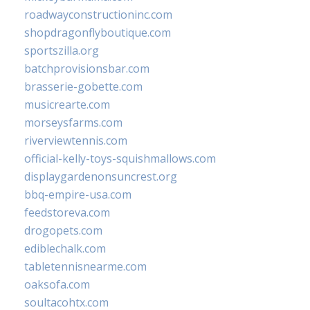
roadwayconstructioninc.com
shopdragonflyboutique.com
sportszilla.org
batchprovisionsbar.com
brasserie-gobette.com
musicrearte.com
morseysfarms.com
riverviewtennis.com
official-kelly-toys-squishmallows.com
displaygardenonsuncrest.org
bbq-empire-usa.com
feedstoreva.com
drogopets.com
ediblechalk.com
tabletennisnearme.com
oaksofa.com
soultacohtx.com