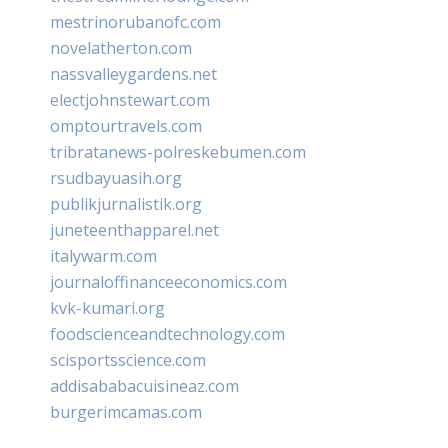
mestrinorubanofc.com
novelatherton.com
nassvalleygardens.net
electjohnstewart.com
omptourtravels.com
tribratanews-polreskebumen.com
rsudbayuasih.org
publikjurnalistik.org
juneteenthapparel.net
italywarm.com
journaloffinanceeconomics.com
kvk-kumari.org
foodscienceandtechnology.com
scisportsscience.com
addisababacuisineaz.com
burgerimcamas.com