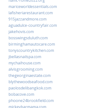
fiamc-rome2022.org
mariceworldessentials.com
lafisheriarestaurant.com
915jazzandmore.com
aguadulce-countryfair.com
jakehovis.com
bosswingsduluth.com
birminghamautocare.com
tonyscountrykitchen.com
jbellasnailspa.com
mychaihouse.com
alvisgrooming.com
thegeorginaestate.com
blythewoodseafood.com
paolosdelibangkok.com
bobacove.com
phoone24brookfield.com
mickeybarmama.com