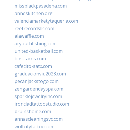
missblackpasadena.com
anneskitchen.org
valenciamarketytaqueria.com
reefrecordsllc.com
alawaffle.com
aryouthfishing.com
united-basketball.com
tios-tacos.com
cafecito-satx.com
graduacionviu2023.com
pecanjackstogo.com
zengardendayspa.com
sparklejewelryinc.com
ironcladtattoostudio.com
bruinshome.com
annascleaningsvc.com
wolfcitytattoo.com