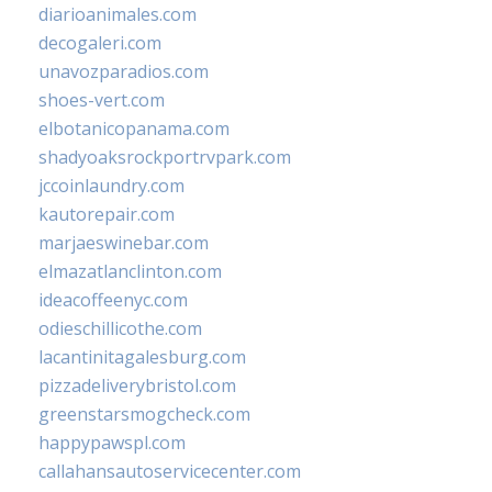
diarioanimales.com
decogaleri.com
unavozparadios.com
shoes-vert.com
elbotanicopanama.com
shadyoaksrockportrvpark.com
jccoinlaundry.com
kautorepair.com
marjaeswinebar.com
elmazatlanclinton.com
ideacoffeenyc.com
odieschillicothe.com
lacantinitagalesburg.com
pizzadeliverybristol.com
greenstarsmogcheck.com
happypawspl.com
callahansautoservicecenter.com