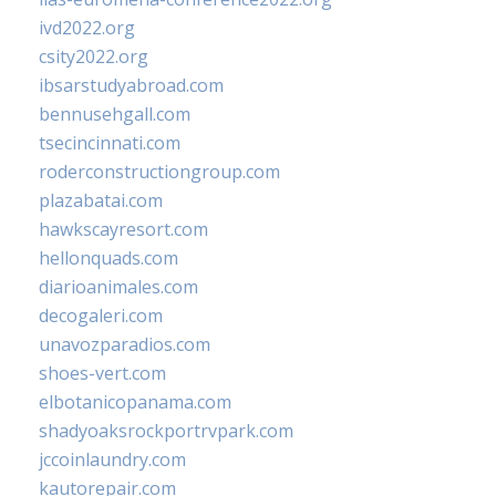
ivd2022.org
csity2022.org
ibsarstudyabroad.com
bennusehgall.com
tsecincinnati.com
roderconstructiongroup.com
plazabatai.com
hawkscayresort.com
hellonquads.com
diarioanimales.com
decogaleri.com
unavozparadios.com
shoes-vert.com
elbotanicopanama.com
shadyoaksrockportrvpark.com
jccoinlaundry.com
kautorepair.com