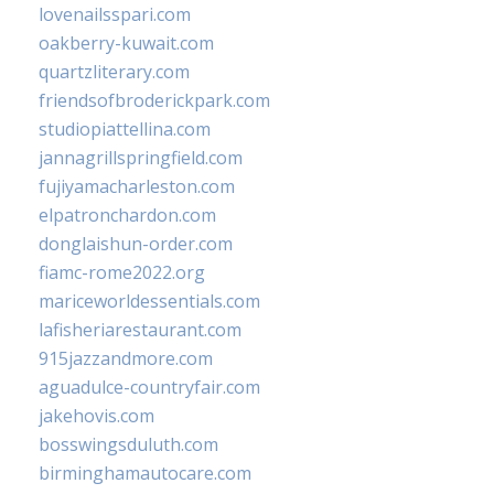
lovenailsspari.com
oakberry-kuwait.com
quartzliterary.com
friendsofbroderickpark.com
studiopiattellina.com
jannagrillspringfield.com
fujiyamacharleston.com
elpatronchardon.com
donglaishun-order.com
fiamc-rome2022.org
mariceworldessentials.com
lafisheriarestaurant.com
915jazzandmore.com
aguadulce-countryfair.com
jakehovis.com
bosswingsduluth.com
birminghamautocare.com