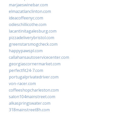
marjaeswinebar.com
elmazatlanclinton.com
ideacoffeenyc.com
odieschillicothe.com
lacantinitagalesburg.com
pizzadeliverybristol.com
greenstarsmogcheck.com
happypawspl.com
callahansautoservicecenter.com
georgiascornermarket.com
perfectfit24-7.com
portugalprivatedriver.com
von-racer.com
coffeeshopcharleston.com
salon104mainstreet.com
alkaspringswater.com
318mainstreet8h.com