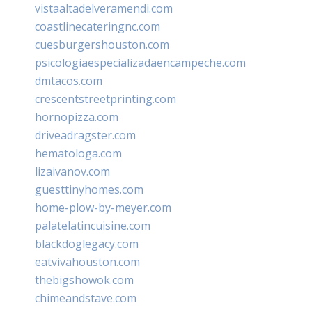
vistaaltadelveramendi.com
coastlinecateringnc.com
cuesburgershouston.com
psicologiaespecializadaencampeche.com
dmtacos.com
crescentstreetprinting.com
hornopizza.com
driveadragster.com
hematologa.com
lizaivanov.com
guesttinyhomes.com
home-plow-by-meyer.com
palatelatincuisine.com
blackdoglegacy.com
eatvivahouston.com
thebigshowok.com
chimeandstave.com