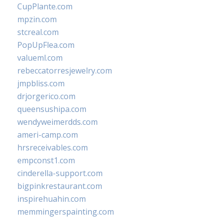
CupPlante.com
mpzin.com
stcreal.com
PopUpFlea.com
valueml.com
rebeccatorresjewelry.com
jmpbliss.com
drjorgerico.com
queensushipa.com
wendyweimerdds.com
ameri-camp.com
hrsreceivables.com
empconst1.com
cinderella-support.com
bigpinkrestaurant.com
inspirehuahin.com
memmingerspainting.com