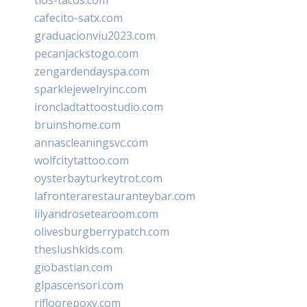
cafecito-satx.com
graduacionviu2023.com
pecanjackstogo.com
zengardendayspa.com
sparklejewelryinc.com
ironcladtattoostudio.com
bruinshome.com
annascleaningsvc.com
wolfcitytattoo.com
oysterbayturkeytrot.com
lafronterarestauranteybar.com
lilyandrosetearoom.com
olivesburgberrypatch.com
theslushkids.com
giobastian.com
glpascensori.com
rifloorepoxy.com