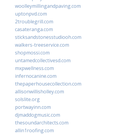
woolleymillingandpaving.com
uptonpvd.com
2troublegrill.com
casateranga.com
sticksandstonesstudiooh.com
walkers-treeservice.com
shopmossi.com
untamedcollectivesd.com
mxpwellness.com
infernocanine.com
thepaperhousecollection.com
allisonwillisholley.com
solslite.org
portwayinn.com
djmaddogmusic.com
thesoundarchitects.com
allin1roofing.com