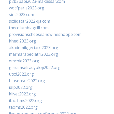
p2b2pabi2023-makassar.com
wocfparis2023.org
sinc2023.com
scdlqatar2022-qa.com
thecolumbiagrill.com
provisionscheeseandwineshoppe.com
khedi2023.org
akademikgeriatri2023.org
marmarapediatri2023.org
emchie2023.org
girisimselradyoloji2022.org
utcd2022.org
biosensor2022.org
ialp2022.org
klivet2022.org
ifac-hms2022.org
taoms2022.org
iias-euromena-conference2022.org