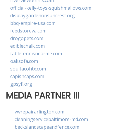
riverviewtennis.com
official-kelly-toys-squishmallows.com
displaygardenonsuncrest.org
bbq-empire-usa.com
feedstoreva.com
drogopets.com
ediblechalk.com
tabletennisnearme.com
oaksofa.com
soultacohtx.com
capishcaps.com
gpsyfl.org
MEDIA PARTNER III
vwrepairarlington.com
cleaningservicebaltimore-md.com
beckslandscapeandfence.com