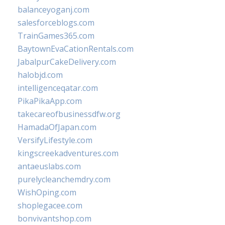
balanceyoganj.com
salesforceblogs.com
TrainGames365.com
BaytownEvaCationRentals.com
JabalpurCakeDelivery.com
halobjd.com
intelligenceqatar.com
PikaPikaApp.com
takecareofbusinessdfw.org
HamadaOfJapan.com
VersifyLifestyle.com
kingscreekadventures.com
antaeuslabs.com
purelycleanchemdry.com
WishOping.com
shoplegacee.com
bonvivantshop.com