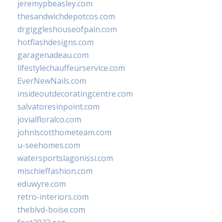
jeremypbeasley.com
thesandwichdepotcos.com
drgiggleshouseofpain.com
hotflashdesigns.com
garagenadeau.com
lifestylechauffeurservice.com
EverNewNails.com
insideoutdecoratingcentre.com
salvatoresinpoint.com
jovialfloralco.com
johnlscotthometeam.com
u-seehomes.com
watersportslagonissi.com
mischieffashion.com
eduwyre.com
retro-interiors.com
theblvd-boise.com