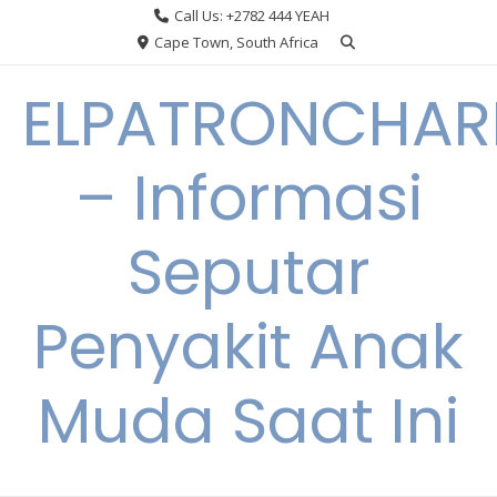
Skip
Call Us: +2782 444 YEAH
to
Cape Town, South Africa
content
ELPATRONCHA
– Informasi
Seputar
Penyakit Anak
Muda Saat Ini