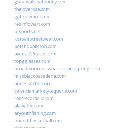
greatwallseafoodny.com
theloverose.com
gabriovoice.com
resinflowart.com
p-sports.net
korsairstreetwear.com
petshopallston.com
avenue26tacos.com
topgglasses.com
broadmoornailsspacoloradosprings.com
missblackpasadena.com
anneskitchen.org
valenciamarketytaqueria.com
reefrecordsllc.com
alawaffle.com
aryouthfishing.com
united-basketball.com
tios-tacos.com