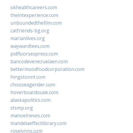
okhealthcareers.com
theintexperience.com
unboundedthefilm.com
catfriends-bg.org
marianlives.org
waywardtees.com
pidfloorsexpress.com
bancodevenezuelaen.com
bettermoodfoodcorporation.com
hingstonnt.com
chooseagender.com
hoverboardssale.com
alaskapolitics.com
stsmp.org
manoelneves.com
mandelaeffectlibrary.com
roselynns.com