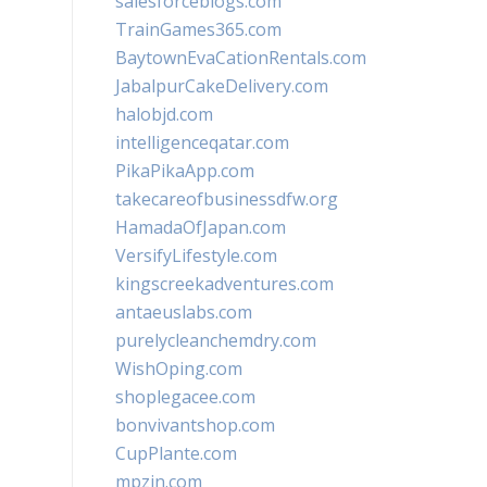
salesforceblogs.com
TrainGames365.com
BaytownEvaCationRentals.com
JabalpurCakeDelivery.com
halobjd.com
intelligenceqatar.com
PikaPikaApp.com
takecareofbusinessdfw.org
HamadaOfJapan.com
VersifyLifestyle.com
kingscreekadventures.com
antaeuslabs.com
purelycleanchemdry.com
WishOping.com
shoplegacee.com
bonvivantshop.com
CupPlante.com
mpzin.com