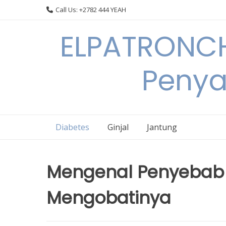
Skip
Call Us: +2782 444 YEAH
to
content
ELPATRONCH
Penya
Diabetes
Ginjal
Jantung
Mengenal Penyebab D
Mengobatinya