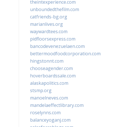
theintexperience.com
unboundedthefilm.com
catfriends-bg.org
marianlives.org
waywardtees.com
pidfloorsexpress.com
bancodevenezuelaen.com
bettermoodfoodcorporation.com
hingstonnt.com
chooseagender.com
hoverboardssale.com
alaskapolitics.com
stsmp.org
manoelneves.com
mandelaeffectlibrary.com
roselynns.com
balanceyoganj.com