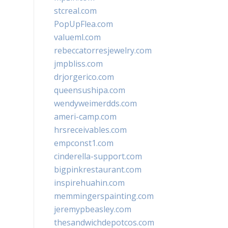
stcreal.com
PopUpFlea.com
valueml.com
rebeccatorresjewelry.com
jmpbliss.com
drjorgerico.com
queensushipa.com
wendyweimerdds.com
ameri-camp.com
hrsreceivables.com
empconst1.com
cinderella-support.com
bigpinkrestaurant.com
inspirehuahin.com
memmingerspainting.com
jeremypbeasley.com
thesandwichdepotcos.com