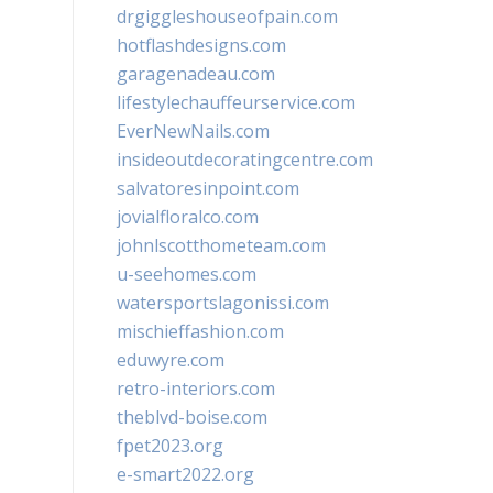
drgiggleshouseofpain.com
hotflashdesigns.com
garagenadeau.com
lifestylechauffeurservice.com
EverNewNails.com
insideoutdecoratingcentre.com
salvatoresinpoint.com
jovialfloralco.com
johnlscotthometeam.com
u-seehomes.com
watersportslagonissi.com
mischieffashion.com
eduwyre.com
retro-interiors.com
theblvd-boise.com
fpet2023.org
e-smart2022.org