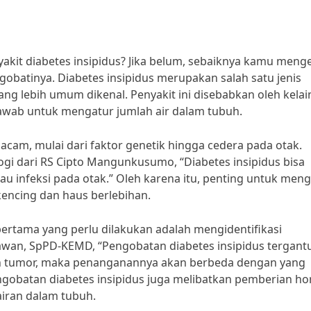
it diabetes insipidus? Jika belum, sebaiknya kamu meng
batinya. Diabetes insipidus merupakan salah satu jenis
ang lebih umum dikenal. Penyakit ini disebabkan oleh kela
awab untuk mengatur jumlah air dalam tubuh.
cam, mulai dari faktor genetik hingga cedera pada otak.
ogi dari RS Cipto Mangunkusumo, “Diabetes insipidus bisa
au infeksi pada otak.” Oleh karena itu, penting untuk meng
 kencing dan haus berlebihan.
pertama yang perlu dilakukan adalah mengidentifikasi
awan, SpPD-KEMD, “Pengobatan diabetes insipidus tergant
leh tumor, maka penanganannya akan berbeda dengan yang
pengobatan diabetes insipidus juga melibatkan pemberian h
iran dalam tubuh.