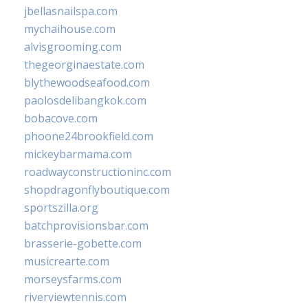
jbellasnailspa.com
mychaihouse.com
alvisgrooming.com
thegeorginaestate.com
blythewoodseafood.com
paolosdelibangkok.com
bobacove.com
phoone24brookfield.com
mickeybarmama.com
roadwayconstructioninc.com
shopdragonflyboutique.com
sportszilla.org
batchprovisionsbar.com
brasserie-gobette.com
musicrearte.com
morseysfarms.com
riverviewtennis.com