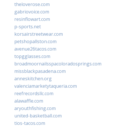
theloverose.com
gabriovoice.com
resinflowart.com
p-sports.net
korsairstreetwear.com
petshopallston.com
avenue26tacos.com
topgglasses.com
broadmoornailsspacoloradosprings.com
missblackpasadena.com
anneskitchen.org
valenciamarketytaqueria.com
reefrecordsllc.com
alawaffle.com
aryouthfishing.com
united-basketball.com
tios-tacos.com