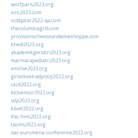
wocfparis2023.org
sinc2023.com
scdlqatar2022-qa.com
thecolumbiagrill.com
provisionscheeseandwineshoppe.com
khedi2023.org
akademikgeriatri2023.org
marmarapediatri2023.org
emchie2023.org
girisimselradyoloji2022.org
utcd2022.org
biosensor2022.org
ialp2022.org
klivet2022.org
ifac-hms2022.org
taoms2022.org
iias-euromena-conference2022.org