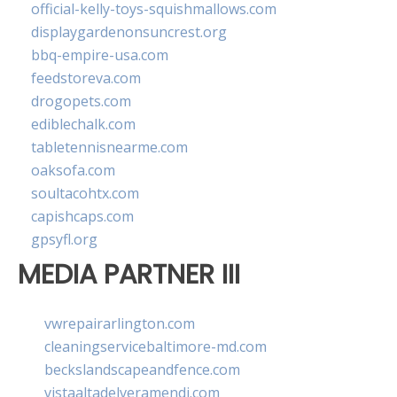
official-kelly-toys-squishmallows.com
displaygardenonsuncrest.org
bbq-empire-usa.com
feedstoreva.com
drogopets.com
ediblechalk.com
tabletennisnearme.com
oaksofa.com
soultacohtx.com
capishcaps.com
gpsyfl.org
MEDIA PARTNER III
vwrepairarlington.com
cleaningservicebaltimore-md.com
beckslandscapeandfence.com
vistaaltadelveramendi.com