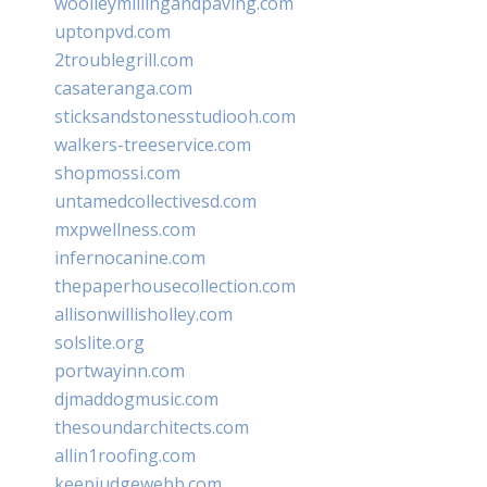
woolleymillingandpaving.com
uptonpvd.com
2troublegrill.com
casateranga.com
sticksandstonesstudiooh.com
walkers-treeservice.com
shopmossi.com
untamedcollectivesd.com
mxpwellness.com
infernocanine.com
thepaperhousecollection.com
allisonwillisholley.com
solslite.org
portwayinn.com
djmaddogmusic.com
thesoundarchitects.com
allin1roofing.com
keepjudgewebb.com