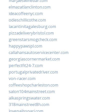
marjaeswinebar.com
elmazatlanclinton.com
ideacoffeenyc.com
odieschillicothe.com
lacantinitagalesburg.com
pizzadeliverybristol.com
greenstarsmogcheck.com
happypawspl.com
callahansautoservicecenter.com
georgiascornermarket.com
perfectfit24-7.com
portugalprivatedriver.com
von-racer.com
coffeeshopcharleston.com
salon104mainstreet.com
alkaspringswater.com
318mainstreet8h.com
lovenailsspari.com