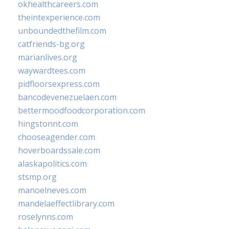
okhealthcareers.com
theintexperience.com
unboundedthefilm.com
catfriends-bg.org
marianlives.org
waywardtees.com
pidfloorsexpress.com
bancodevenezuelaen.com
bettermoodfoodcorporation.com
hingstonnt.com
chooseagender.com
hoverboardssale.com
alaskapolitics.com
stsmp.org
manoelneves.com
mandelaeffectlibrary.com
roselynns.com