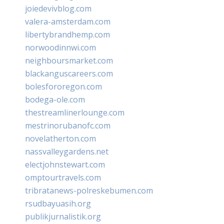
joiedevivblog.com
valera-amsterdam.com
libertybrandhemp.com
norwoodinnwi.com
neighboursmarket.com
blackanguscareers.com
bolesfororegon.com
bodega-ole.com
thestreamlinerlounge.com
mestrinorubanofc.com
novelatherton.com
nassvalleygardens.net
electjohnstewart.com
omptourtravels.com
tribratanews-polreskebumen.com
rsudbayuasih.org
publikjurnalistik.org