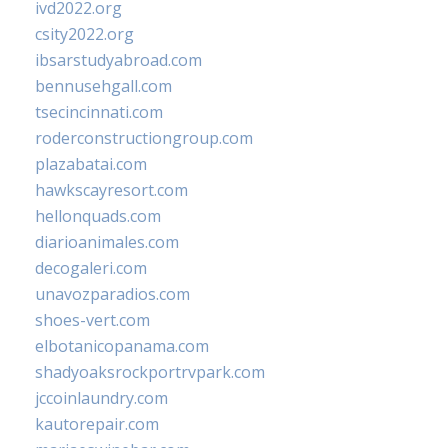
ivd2022.org
csity2022.org
ibsarstudyabroad.com
bennusehgall.com
tsecincinnati.com
roderconstructiongroup.com
plazabatai.com
hawkscayresort.com
hellonquads.com
diarioanimales.com
decogaleri.com
unavozparadios.com
shoes-vert.com
elbotanicopanama.com
shadyoaksrockportrvpark.com
jccoinlaundry.com
kautorepair.com