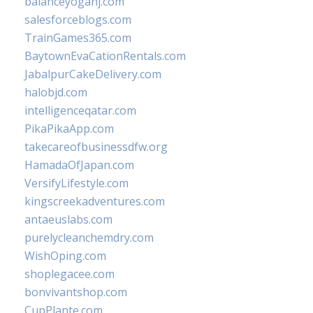
balanceyoganj.com
salesforceblogs.com
TrainGames365.com
BaytownEvaCationRentals.com
JabalpurCakeDelivery.com
halobjd.com
intelligenceqatar.com
PikaPikaApp.com
takecareofbusinessdfw.org
HamadaOfJapan.com
VersifyLifestyle.com
kingscreekadventures.com
antaeuslabs.com
purelycleanchemdry.com
WishOping.com
shoplegacee.com
bonvivantshop.com
CupPlante.com