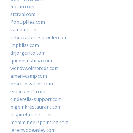
mpzin.com
stcreal.com
PopUpFlea.com
valueml.com
rebeccatorresjewelry.com
jmpbliss.com
drjorgerico.com
queensushipa.com
wendyweimerdds.com
ameri-camp.com
hrsreceivables.com
empconst1.com
cinderella-support.com
bigpinkrestaurant.com
inspirehuahin.com
memmingerspainting.com
jeremypbeasley.com