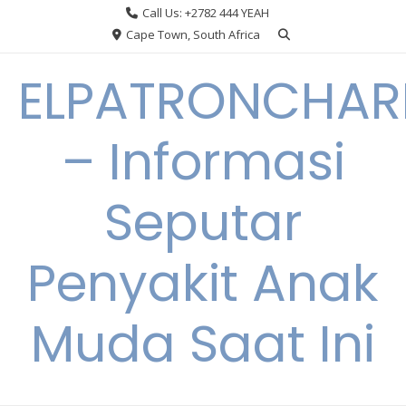
Skip
Call Us: +2782 444 YEAH
to
Cape Town, South Africa
content
ELPATRONCHA
– Informasi
Seputar
Penyakit Anak
Muda Saat Ini