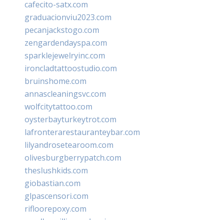
cafecito-satx.com
graduacionviu2023.com
pecanjackstogo.com
zengardendayspa.com
sparklejewelryinc.com
ironcladtattoostudio.com
bruinshome.com
annascleaningsvc.com
wolfcitytattoo.com
oysterbayturkeytrot.com
lafronterarestauranteybar.com
lilyandrosetearoom.com
olivesburgberrypatch.com
theslushkids.com
giobastian.com
glpascensori.com
rifloorepoxy.com