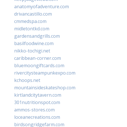
anatomyofadventure.com
drivancastillo.com
cmmedspa.com
midletontkd.com
gardensandgrills.com
basilfoodwine.com
nikko-tochigi.net
caribbean-corner.com
bluemoongiftcards.com
rivercitysteampunkexpo.com
kchoops.net
mountainsideskateshop.com
kirtlandcitytavern.com
301nutritionspot.com
ammos-stores.com
loceanecreations.com
birdsongridgefarm.com