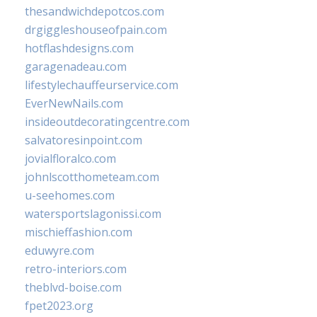
thesandwichdepotcos.com
drgiggleshouseofpain.com
hotflashdesigns.com
garagenadeau.com
lifestylechauffeurservice.com
EverNewNails.com
insideoutdecoratingcentre.com
salvatoresinpoint.com
jovialfloralco.com
johnlscotthometeam.com
u-seehomes.com
watersportslagonissi.com
mischieffashion.com
eduwyre.com
retro-interiors.com
theblvd-boise.com
fpet2023.org