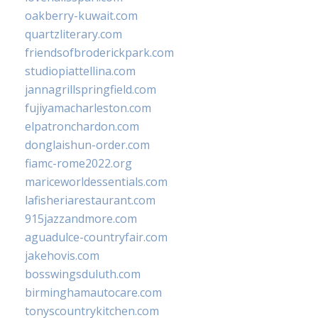
oakberry-kuwait.com
quartzliterary.com
friendsofbroderickpark.com
studiopiattellina.com
jannagrillspringfield.com
fujiyamacharleston.com
elpatronchardon.com
donglaishun-order.com
fiamc-rome2022.org
mariceworldessentials.com
lafisheriarestaurant.com
915jazzandmore.com
aguadulce-countryfair.com
jakehovis.com
bosswingsduluth.com
birminghamautocare.com
tonyscountrykitchen.com