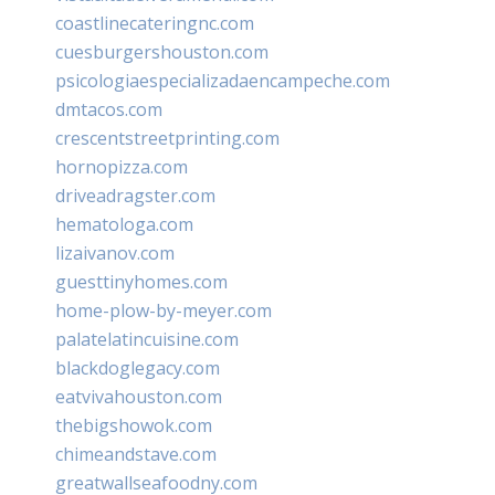
coastlinecateringnc.com
cuesburgershouston.com
psicologiaespecializadaencampeche.com
dmtacos.com
crescentstreetprinting.com
hornopizza.com
driveadragster.com
hematologa.com
lizaivanov.com
guesttinyhomes.com
home-plow-by-meyer.com
palatelatincuisine.com
blackdoglegacy.com
eatvivahouston.com
thebigshowok.com
chimeandstave.com
greatwallseafoodny.com