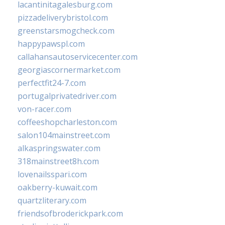
lacantinitagalesburg.com
pizzadeliverybristol.com
greenstarsmogcheck.com
happypawspl.com
callahansautoservicecenter.com
georgiascornermarket.com
perfectfit24-7.com
portugalprivatedriver.com
von-racer.com
coffeeshopcharleston.com
salon104mainstreet.com
alkaspringswater.com
318mainstreet8h.com
lovenailsspari.com
oakberry-kuwait.com
quartzliterary.com
friendsofbroderickpark.com