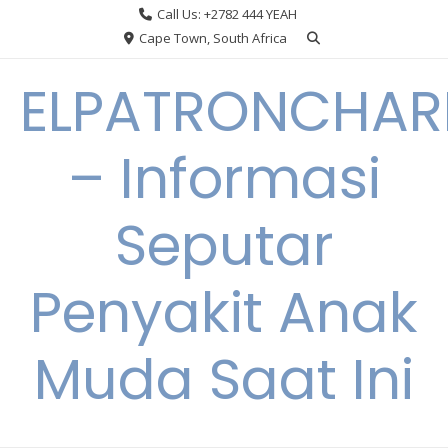
Skip
Call Us: +2782 444 YEAH
to
Cape Town, South Africa
content
ELPATRONCHA
– Informasi
Seputar
Penyakit Anak
Muda Saat Ini