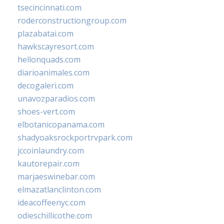
tsecincinnati.com
roderconstructiongroup.com
plazabatai.com
hawkscayresort.com
hellonquads.com
diarioanimales.com
decogaleri.com
unavozparadios.com
shoes-vert.com
elbotanicopanama.com
shadyoaksrockportrvpark.com
jccoinlaundry.com
kautorepair.com
marjaeswinebar.com
elmazatlanclinton.com
ideacoffeenyc.com
odieschillicothe.com