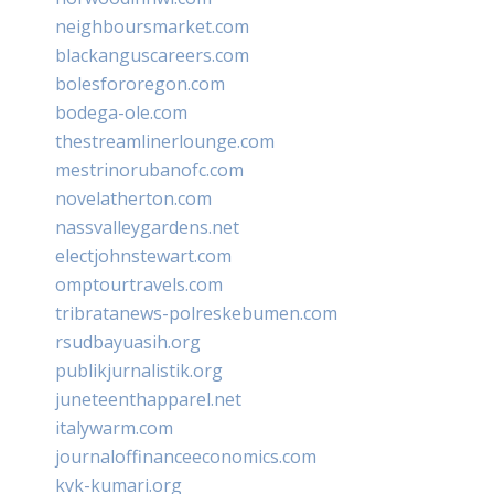
neighboursmarket.com
blackanguscareers.com
bolesfororegon.com
bodega-ole.com
thestreamlinerlounge.com
mestrinorubanofc.com
novelatherton.com
nassvalleygardens.net
electjohnstewart.com
omptourtravels.com
tribratanews-polreskebumen.com
rsudbayuasih.org
publikjurnalistik.org
juneteenthapparel.net
italywarm.com
journaloffinanceeconomics.com
kvk-kumari.org