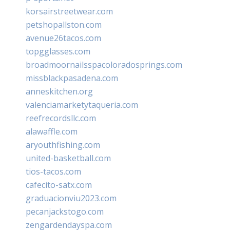
korsairstreetwear.com
petshopallston.com
avenue26tacos.com
topgglasses.com
broadmoornailsspacoloradosprings.com
missblackpasadena.com
anneskitchen.org
valenciamarketytaqueria.com
reefrecordsllc.com
alawaffle.com
aryouthfishing.com
united-basketball.com
tios-tacos.com
cafecito-satx.com
graduacionviu2023.com
pecanjackstogo.com
zengardendayspa.com