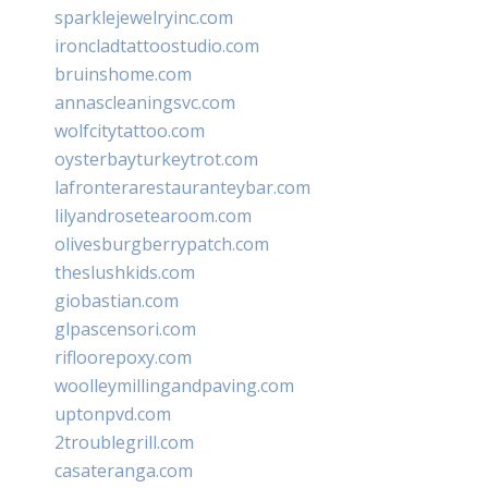
sparklejewelryinc.com
ironcladtattoostudio.com
bruinshome.com
annascleaningsvc.com
wolfcitytattoo.com
oysterbayturkeytrot.com
lafronterarestauranteybar.com
lilyandrosetearoom.com
olivesburgberrypatch.com
theslushkids.com
giobastian.com
glpascensori.com
rifloorepoxy.com
woolleymillingandpaving.com
uptonpvd.com
2troublegrill.com
casateranga.com