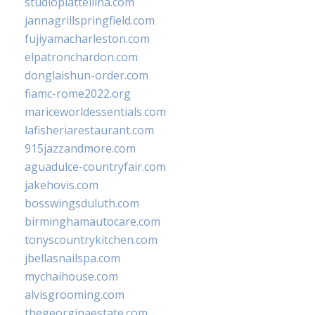
studiopiattellina.com
jannagrillspringfield.com
fujiyamacharleston.com
elpatronchardon.com
donglaishun-order.com
fiamc-rome2022.org
mariceworldessentials.com
lafisheriarestaurant.com
915jazzandmore.com
aguadulce-countryfair.com
jakehovis.com
bosswingsduluth.com
birminghamautocare.com
tonyscountrykitchen.com
jbellasnailspa.com
mychaihouse.com
alvisgrooming.com
thegeorginaestate.com