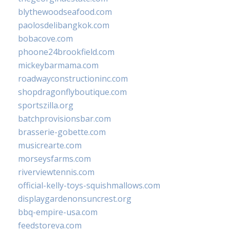
blythewoodseafood.com
paolosdelibangkok.com
bobacove.com
phoone24brookfield.com
mickeybarmama.com
roadwayconstructioninc.com
shopdragonflyboutique.com
sportszilla.org
batchprovisionsbar.com
brasserie-gobette.com
musicrearte.com
morseysfarms.com
riverviewtennis.com
official-kelly-toys-squishmallows.com
displaygardenonsuncrest.org
bbq-empire-usa.com
feedstoreva.com