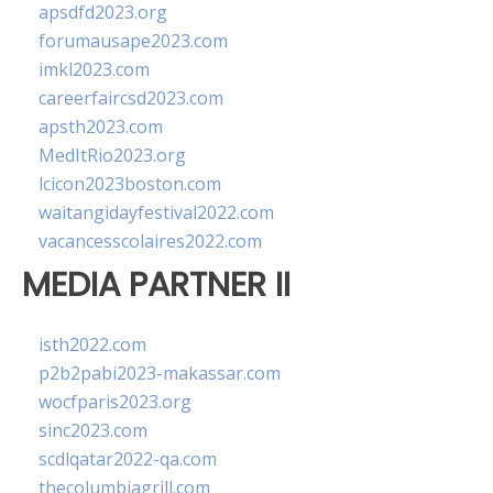
apsdfd2023.org
forumausape2023.com
imkl2023.com
careerfaircsd2023.com
apsth2023.com
MedItRio2023.org
lcicon2023boston.com
waitangidayfestival2022.com
vacancesscolaires2022.com
MEDIA PARTNER II
isth2022.com
p2b2pabi2023-makassar.com
wocfparis2023.org
sinc2023.com
scdlqatar2022-qa.com
thecolumbiagrill.com