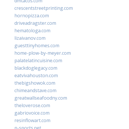
dmtacos.com
crescentstreetprinting.com
hornopizza.com
driveadragster.com
hematologa.com
lizaivanov.com
guesttinyhomes.com
home-plow-by-meyer.com
palatelatincuisine.com
blackdoglegacy.com
eatvivahouston.com
thebigshowok.com
chimeandstave.com
greatwallseafoodny.com
theloverose.com
gabriovoice.com
resinflowart.com
p-sports.net