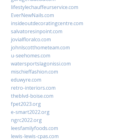
lifestylechauffeurservice.com
EverNewNails.com
insideoutdecoratingcentre.com
salvatoresinpoint.com
jovialfloralco.com
johnlscotthometeam.com
u-seehomes.com
watersportslagonissi.com
mischieffashion.com
eduwyre.com
retro-interiors.com
theblvd-boise.com
fpet2023.org
e-smart2022.org
ngrc2022.org
leesfamilyfoods.com
lewis-lewis-cpas.com