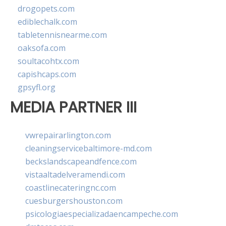
drogopets.com
ediblechalk.com
tabletennisnearme.com
oaksofa.com
soultacohtx.com
capishcaps.com
gpsyfl.org
MEDIA PARTNER III
vwrepairarlington.com
cleaningservicebaltimore-md.com
beckslandscapeandfence.com
vistaaltadelveramendi.com
coastlinecateringnc.com
cuesburgershouston.com
psicologiaespecializadaencampeche.com