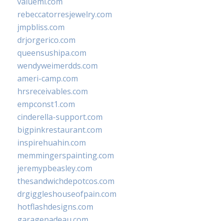
valueml.com
rebeccatorresjewelry.com
jmpbliss.com
drjorgerico.com
queensushipa.com
wendyweimerdds.com
ameri-camp.com
hrsreceivables.com
empconst1.com
cinderella-support.com
bigpinkrestaurant.com
inspirehuahin.com
memmingerspainting.com
jeremypbeasley.com
thesandwichdepotcos.com
drgiggleshouseofpain.com
hotflashdesigns.com
garagenadeau.com