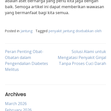
adalah aset berharga yang perlu kita jaga dengan
baik. Semoga artikel ini dapat memberikan wawasan
yang bermanfaat bagi kita semua.
Posted in
Jantung
Tagged
penyakit jantung disebabkan oleh
Post
Peran Penting Obat-
Solusi Alami untuk
Obatan dalam
Mengatasi Penyakit Ginjal
Pengendalian Diabetes
Tanpa Proses Cuci Darah
navigation
Melitus
Archives
March 2026
February 2026