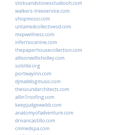
sticksandstonesstudiooh.com
walkers-treeservice.com
shopmossi.com
untamedcollectivesd.com
mxpwellness.com
infernocanine.com
thepaperhousecollection.com
allisonwillisholley.com
solslite.org
portwayinn.com
djmaddogmusic.com
thesoundarchitects.com
allin1roofing.com
keepjudgewebb.com
anatomyofadventure.com
drivancastillo.com
cmmedspa.com