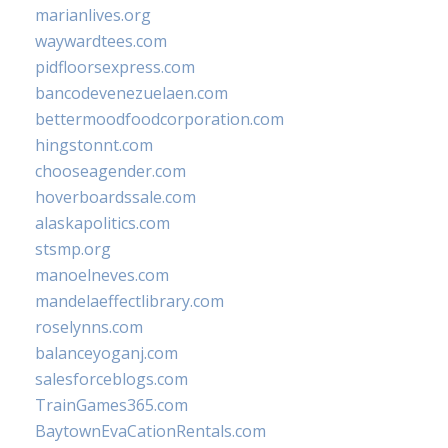
marianlives.org
waywardtees.com
pidfloorsexpress.com
bancodevenezuelaen.com
bettermoodfoodcorporation.com
hingstonnt.com
chooseagender.com
hoverboardssale.com
alaskapolitics.com
stsmp.org
manoelneves.com
mandelaeffectlibrary.com
roselynns.com
balanceyoganj.com
salesforceblogs.com
TrainGames365.com
BaytownEvaCationRentals.com