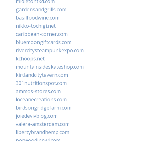
midletontkd.com
gardensandgrills.com
basilfoodwine.com
nikko-tochigi.net
caribbean-corner.com
bluemoongiftcards.com
rivercitysteampunkexpo.com
kchoops.net
mountainsideskateshop.com
kirtlandcitytavern.com
301nutritionspot.com
ammos-stores.com
loceanecreations.com
birdsongridgefarm.com
joiedevivblog.com
valera-amsterdam.com
libertybrandhemp.com
norwoodinnwi.com