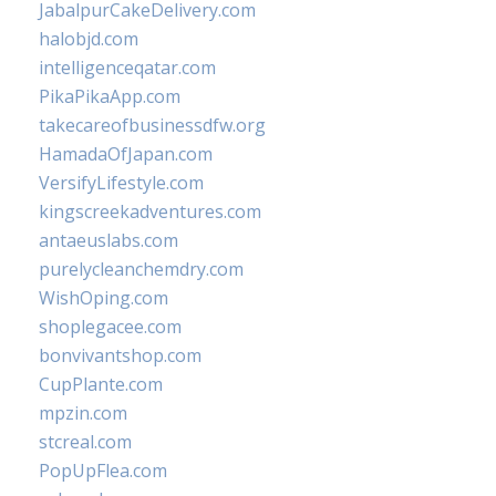
JabalpurCakeDelivery.com
halobjd.com
intelligenceqatar.com
PikaPikaApp.com
takecareofbusinessdfw.org
HamadaOfJapan.com
VersifyLifestyle.com
kingscreekadventures.com
antaeuslabs.com
purelycleanchemdry.com
WishOping.com
shoplegacee.com
bonvivantshop.com
CupPlante.com
mpzin.com
stcreal.com
PopUpFlea.com