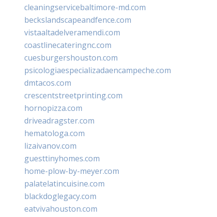
cleaningservicebaltimore-md.com
beckslandscapeandfence.com
vistaaltadelveramendi.com
coastlinecateringnc.com
cuesburgershouston.com
psicologiaespecializadaencampeche.com
dmtacos.com
crescentstreetprinting.com
hornopizza.com
driveadragster.com
hematologa.com
lizaivanov.com
guesttinyhomes.com
home-plow-by-meyer.com
palatelatincuisine.com
blackdoglegacy.com
eatvivahouston.com