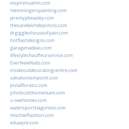
inspirehuahin.com
memmingerspainting.com
jeremypbeasley.com
thesandwichdepotcos.com
drgiggleshouseofpain.com
hotflashdesigns.com
garagenadeau.com
lifestylechauffeurservice.com
EverNewNails.com
insideoutdecoratingcentre.com
salvatoresinpoint.com
jovialfloralco.com
johnlscotthometeam.com
u-seehomes.com
watersportslagonissi.com
mischieffashion.com
eduwyre.com