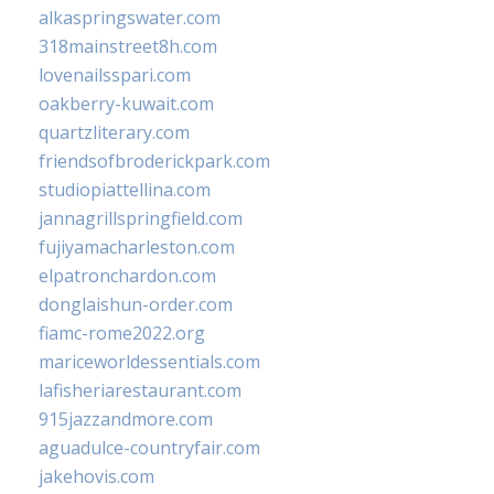
alkaspringswater.com
318mainstreet8h.com
lovenailsspari.com
oakberry-kuwait.com
quartzliterary.com
friendsofbroderickpark.com
studiopiattellina.com
jannagrillspringfield.com
fujiyamacharleston.com
elpatronchardon.com
donglaishun-order.com
fiamc-rome2022.org
mariceworldessentials.com
lafisheriarestaurant.com
915jazzandmore.com
aguadulce-countryfair.com
jakehovis.com