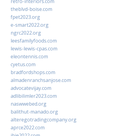
retro-interiors.com
theblvd-boise.com
fpet2023.org
e-smart2022.org
ngrc2022.org
leesfamilyfoods.com
lewis-lewis-cpas.com
eleontennis.com
cyetus.com
bradfordshops.com
almadenranchsanjose.com
advocatevijay.com
adlibilimler2023.com
naswwebed.org
balithut-manado.org
alteregotradingcompany.org
aprce2022.com
ibie2022.com