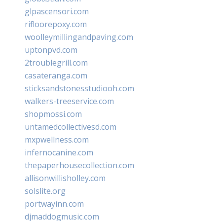
glpascensori.com
rifloorepoxy.com
woolleymillingandpaving.com
uptonpvd.com
2troublegrill.com
casateranga.com
sticksandstonesstudiooh.com
walkers-treeservice.com
shopmossi.com
untamedcollectivesd.com
mxpwellness.com
infernocanine.com
thepaperhousecollection.com
allisonwillisholley.com
solslite.org
portwayinn.com
djmaddogmusic.com