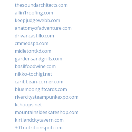
thesoundarchitects.com
allin1roofing.com
keepjudgewebb.com
anatomyofadventure.com
drivancastillo.com
cmmedspa.com
midletontkd.com
gardensandgrills.com
basilfoodwine.com
nikko-tochigi.net
caribbean-corner.com
bluemoongiftcards.com
rivercitysteampunkexpo.com
kchoops.net
mountainsideskateshop.com
kirtlandcitytavern.com
301nutritionspot.com