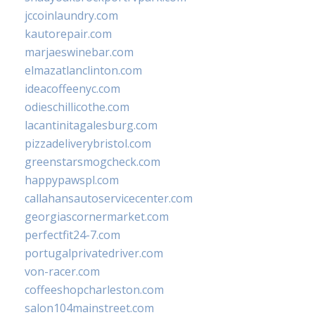
jccoinlaundry.com
kautorepair.com
marjaeswinebar.com
elmazatlanclinton.com
ideacoffeenyc.com
odieschillicothe.com
lacantinitagalesburg.com
pizzadeliverybristol.com
greenstarsmogcheck.com
happypawspl.com
callahansautoservicecenter.com
georgiascornermarket.com
perfectfit24-7.com
portugalprivatedriver.com
von-racer.com
coffeeshopcharleston.com
salon104mainstreet.com