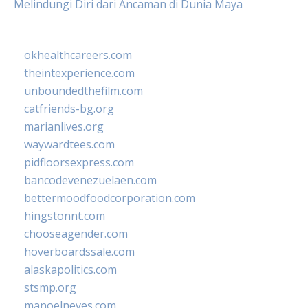
Melindungi Diri dari Ancaman di Dunia Maya
okhealthcareers.com
theintexperience.com
unboundedthefilm.com
catfriends-bg.org
marianlives.org
waywardtees.com
pidfloorsexpress.com
bancodevenezuelaen.com
bettermoodfoodcorporation.com
hingstonnt.com
chooseagender.com
hoverboardssale.com
alaskapolitics.com
stsmp.org
manoelneves.com