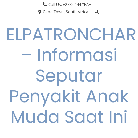
Skip
Call Us: +2782 444 YEAH
to
Cape Town, South Africa
content
ELPATRONCHA
– Informasi
Seputar
Penyakit Anak
Muda Saat Ini