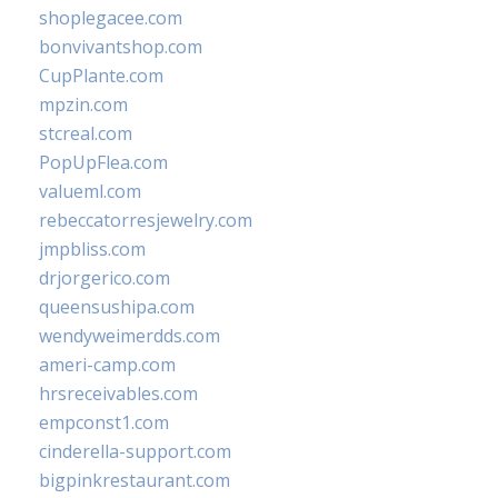
shoplegacee.com
bonvivantshop.com
CupPlante.com
mpzin.com
stcreal.com
PopUpFlea.com
valueml.com
rebeccatorresjewelry.com
jmpbliss.com
drjorgerico.com
queensushipa.com
wendyweimerdds.com
ameri-camp.com
hrsreceivables.com
empconst1.com
cinderella-support.com
bigpinkrestaurant.com