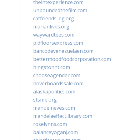
theintexperience.com
unboundedthefilm.com
catfriends-bg.org
marianlives.org
waywardtees.com
pidfloorsexpress.com
bancodevenezuelaen.com
bettermoodfoodcorporation.com
hingstonnt.com
chooseagender.com
hoverboardssale.com
alaskapolitics.com
stsmp.org
manoelneves.com
mandelaeffectlibrary.com
roselynns.com
balanceyoganj.com