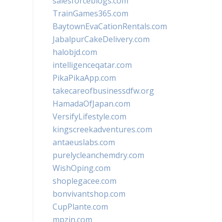
salesforceblogs.com
TrainGames365.com
BaytownEvaCationRentals.com
JabalpurCakeDelivery.com
halobjd.com
intelligenceqatar.com
PikaPikaApp.com
takecareofbusinessdfw.org
HamadaOfJapan.com
VersifyLifestyle.com
kingscreekadventures.com
antaeuslabs.com
purelycleanchemdry.com
WishOping.com
shoplegacee.com
bonvivantshop.com
CupPlante.com
mpzin.com