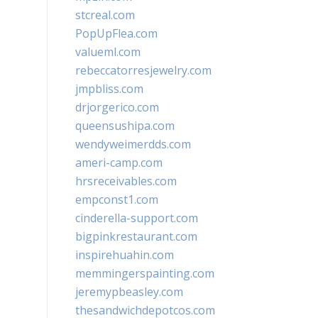
stcreal.com
PopUpFlea.com
valueml.com
rebeccatorresjewelry.com
jmpbliss.com
drjorgerico.com
queensushipa.com
wendyweimerdds.com
ameri-camp.com
hrsreceivables.com
empconst1.com
cinderella-support.com
bigpinkrestaurant.com
inspirehuahin.com
memmingerspainting.com
jeremypbeasley.com
thesandwichdepotcos.com