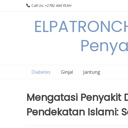
Skip
Call Us: +2782 444 YEAH
to
content
ELPATRONCH
Penya
Diabetes
Ginjal
Jantung
Mengatasi Penyakit 
Pendekatan Islami: S