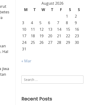
August 2026
urut
M
T
W
T
F
S
S
abetes
1
2
wa
3
4
5
6
7
8
9
10
11
12
13
14
15
16
17
18
19
20
21
22
23
24
25
26
27
28
29
30
ukan
31
. Hal
« Mar
 jiwa
atan
Search
for:
Recent Posts