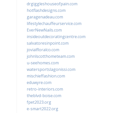
drgiggleshouseofpain.com
hotflashdesigns.com
garagenadeau.com
lifestylechauffeurservice.com
EverNewNails.com
insideoutdecoratingcentre.com
salvatoresinpoint.com
jovialfloralco.com
johnlscotthometeam.com
u-seehomes.com
watersportslagonissi.com
mischieffashion.com
eduwyre.com
retro-interiors.com
theblvd-boise.com
fpet2023.org
e-smart2022.org