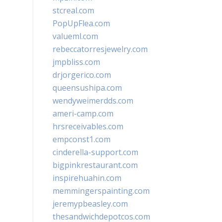
stcreal.com
PopUpFlea.com
valueml.com
rebeccatorresjewelry.com
jmpbliss.com
drjorgerico.com
queensushipa.com
wendyweimerdds.com
ameri-camp.com
hrsreceivables.com
empconst1.com
cinderella-support.com
bigpinkrestaurant.com
inspirehuahin.com
memmingerspainting.com
jeremypbeasley.com
thesandwichdepotcos.com