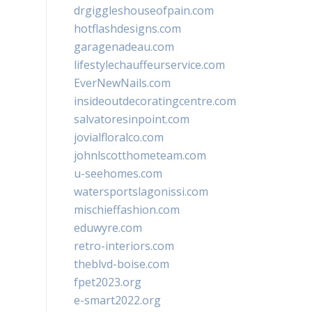
drgiggleshouseofpain.com
hotflashdesigns.com
garagenadeau.com
lifestylechauffeurservice.com
EverNewNails.com
insideoutdecoratingcentre.com
salvatoresinpoint.com
jovialfloralco.com
johnlscotthometeam.com
u-seehomes.com
watersportslagonissi.com
mischieffashion.com
eduwyre.com
retro-interiors.com
theblvd-boise.com
fpet2023.org
e-smart2022.org