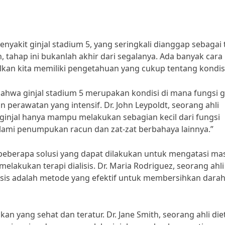
nyakit ginjal stadium 5, yang seringkali dianggap sebagai
n, tahap ini bukanlah akhir dari segalanya. Ada banyak cara
lkan kita memiliki pengetahuan yang cukup tentang kondisi 
bahwa ginjal stadium 5 merupakan kondisi di mana fungsi gi
perawatan yang intensif. Dr. John Leypoldt, seorang ahli
“ginjal hanya mampu melakukan sebagian kecil dari fungsi
ami penumpukan racun dan zat-zat berbahaya lainnya.”
beberapa solusi yang dapat dilakukan untuk mengatasi ma
elakukan terapi dialisis. Dr. Maria Rodriguez, seorang ahli
isis adalah metode yang efektif untuk membersihkan dara
an yang sehat dan teratur. Dr. Jane Smith, seorang ahli die