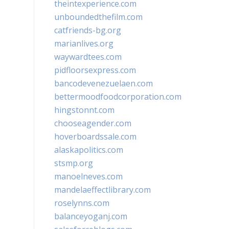
theintexperience.com
unboundedthefilm.com
catfriends-bg.org
marianlives.org
waywardtees.com
pidfloorsexpress.com
bancodevenezuelaen.com
bettermoodfoodcorporation.com
hingstonnt.com
chooseagender.com
hoverboardssale.com
alaskapolitics.com
stsmp.org
manoelneves.com
mandelaeffectlibrary.com
roselynns.com
balanceyoganj.com