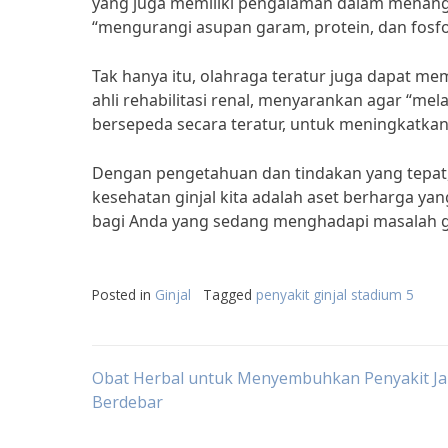
yang juga memiliki pengalaman dalam menang
“mengurangi asupan garam, protein, dan fosfor
Tak hanya itu, olahraga teratur juga dapat me
ahli rehabilitasi renal, menyarankan agar “mel
bersepeda secara teratur, untuk meningkatkan a
Dengan pengetahuan dan tindakan yang tepat, 
kesehatan ginjal kita adalah aset berharga ya
bagi Anda yang sedang menghadapi masalah gi
Posted in
Ginjal
Tagged
penyakit ginjal stadium 5
Post
Obat Herbal untuk Menyembuhkan Penyakit J
Berdebar
navigation