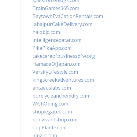
salesforceblogs.com
TrainGames365.com
BaytownEvaCationRentals.com
JabalpurCakeDelivery.com
halobjd.com
intelligenceqatar.com
PikaPikaApp.com
takecareofbusinessdfw.org
HamadaOfJapan.com
VersifyLifestyle.com
kingscreekadventures.com
antaeuslabs.com
purelycleanchemdry.com
WishOping.com
shoplegacee.com
bonvivantshop.com
CupPlante.com
mpzin.com