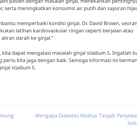
ani pasien dengan masalah ginjal, menekankan pentingny
, serta meningkatkan konsumsi air putih dan sayuran hijau
mbantu memperbaiki kondisi ginjal. Dr. David Brown, seora
akukan latihan kardiovaskular ringan seperti berjalan atau
liran darah ke ginjal.”
kita dapat mengatasi masalah ginjal stadium 5. Ingatlah 
ng perlu kita jaga dengan baik. Semoga informasi ini berma
njal stadium 5.
antung
Mengapa Diabetes Melitus Terjadi: Penyeb
Sol