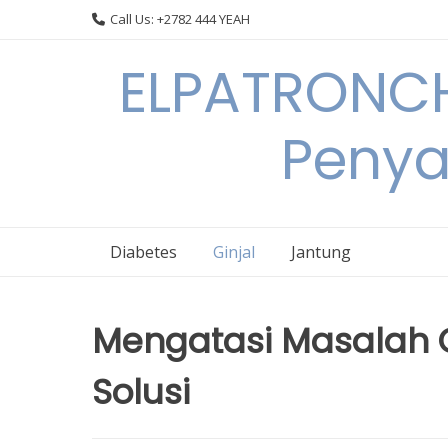
Skip
Call Us: +2782 444 YEAH
to
content
ELPATRONCH
Penya
Diabetes
Ginjal
Jantung
Mengatasi Masalah G
Solusi