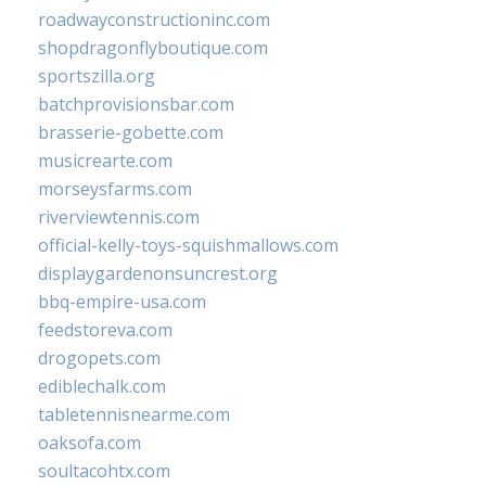
roadwayconstructioninc.com
shopdragonflyboutique.com
sportszilla.org
batchprovisionsbar.com
brasserie-gobette.com
musicrearte.com
morseysfarms.com
riverviewtennis.com
official-kelly-toys-squishmallows.com
displaygardenonsuncrest.org
bbq-empire-usa.com
feedstoreva.com
drogopets.com
ediblechalk.com
tabletennisnearme.com
oaksofa.com
soultacohtx.com