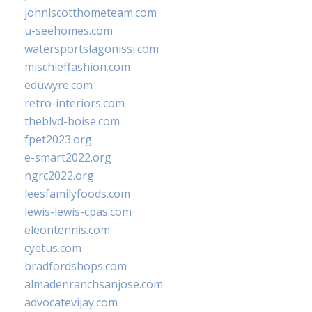
johnlscotthometeam.com
u-seehomes.com
watersportslagonissi.com
mischieffashion.com
eduwyre.com
retro-interiors.com
theblvd-boise.com
fpet2023.org
e-smart2022.org
ngrc2022.org
leesfamilyfoods.com
lewis-lewis-cpas.com
eleontennis.com
cyetus.com
bradfordshops.com
almadenranchsanjose.com
advocatevijay.com