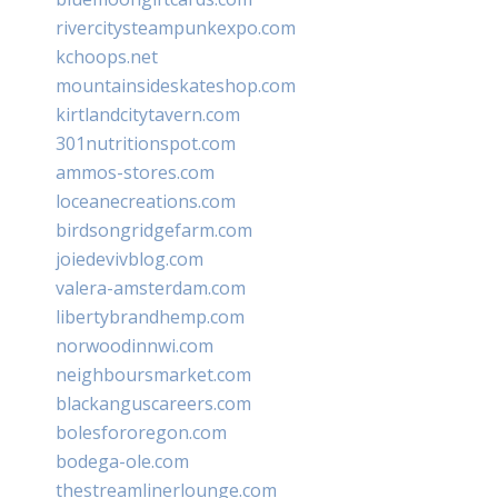
rivercitysteampunkexpo.com
kchoops.net
mountainsideskateshop.com
kirtlandcitytavern.com
301nutritionspot.com
ammos-stores.com
loceanecreations.com
birdsongridgefarm.com
joiedevivblog.com
valera-amsterdam.com
libertybrandhemp.com
norwoodinnwi.com
neighboursmarket.com
blackanguscareers.com
bolesfororegon.com
bodega-ole.com
thestreamlinerlounge.com