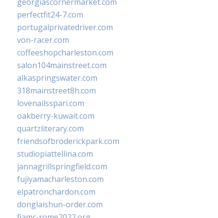
georgiascornermarket.com
perfectfit24-7.com
portugalprivatedriver.com
von-racer.com
coffeeshopcharleston.com
salon104mainstreet.com
alkaspringswater.com
318mainstreet8h.com
lovenailsspari.com
oakberry-kuwait.com
quartzliterary.com
friendsofbroderickpark.com
studiopiattellina.com
jannagrillspringfield.com
fujiyamacharleston.com
elpatronchardon.com
donglaishun-order.com
fiamc-rome2022.org