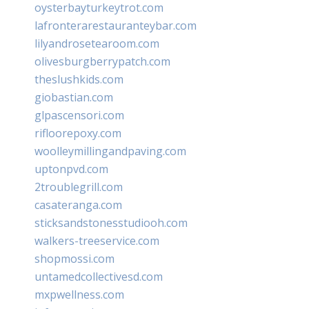
oysterbayturkeytrot.com
lafronterarestauranteybar.com
lilyandrosetearoom.com
olivesburgberrypatch.com
theslushkids.com
giobastian.com
glpascensori.com
rifloorepoxy.com
woolleymillingandpaving.com
uptonpvd.com
2troublegrill.com
casateranga.com
sticksandstonesstudiooh.com
walkers-treeservice.com
shopmossi.com
untamedcollectivesd.com
mxpwellness.com