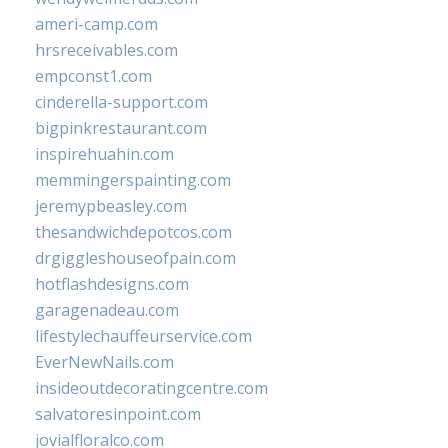
ameri-camp.com
hrsreceivables.com
empconst1.com
cinderella-support.com
bigpinkrestaurant.com
inspirehuahin.com
memmingerspainting.com
jeremypbeasley.com
thesandwichdepotcos.com
drgiggleshouseofpain.com
hotflashdesigns.com
garagenadeau.com
lifestylechauffeurservice.com
EverNewNails.com
insideoutdecoratingcentre.com
salvatoresinpoint.com
jovialfloralco.com