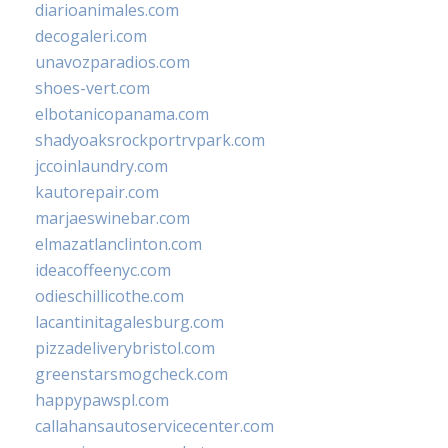
diarioanimales.com
decogaleri.com
unavozparadios.com
shoes-vert.com
elbotanicopanama.com
shadyoaksrockportrvpark.com
jccoinlaundry.com
kautorepair.com
marjaeswinebar.com
elmazatlanclinton.com
ideacoffeenyc.com
odieschillicothe.com
lacantinitagalesburg.com
pizzadeliverybristol.com
greenstarsmogcheck.com
happypawspl.com
callahansautoservicecenter.com