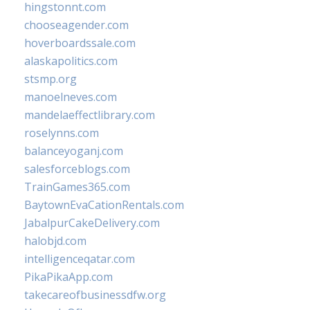
hingstonnt.com
chooseagender.com
hoverboardssale.com
alaskapolitics.com
stsmp.org
manoelneves.com
mandelaeffectlibrary.com
roselynns.com
balanceyoganj.com
salesforceblogs.com
TrainGames365.com
BaytownEvaCationRentals.com
JabalpurCakeDelivery.com
halobjd.com
intelligenceqatar.com
PikaPikaApp.com
takecareofbusinessdfw.org