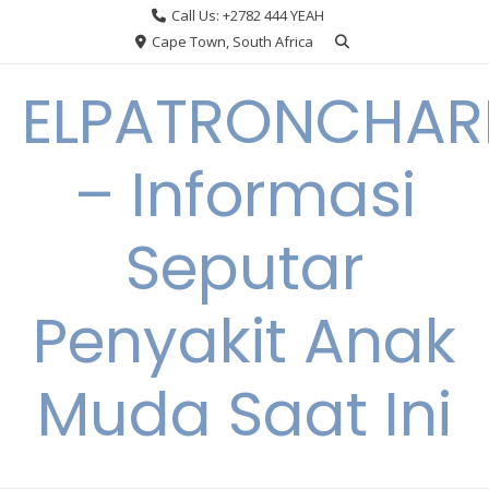
Skip
Call Us: +2782 444 YEAH
to
Cape Town, South Africa
content
ELPATRONCHA
– Informasi
Seputar
Penyakit Anak
Muda Saat Ini