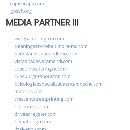
capishcaps.com
gpsyfl.org
MEDIA PARTNER III
vwrepairarlington.com
cleaningservicebaltimore-md.com
beckslandscapeandfence.com
vistaaltadelveramendi.com
coastlinecateringnc.com
cuesburgershouston.com
psicologiaespecializadaencampeche.com
dmtacos.com
crescentstreetprinting.com
hornopizza.com
driveadragster.com
hematologa.com
lizaivanov.com