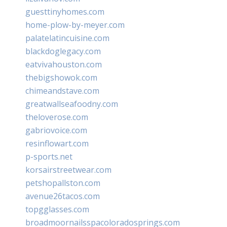
guesttinyhomes.com
home-plow-by-meyer.com
palatelatincuisine.com
blackdoglegacy.com
eatvivahouston.com
thebigshowok.com
chimeandstave.com
greatwallseafoodny.com
theloverose.com
gabriovoice.com
resinflowart.com
p-sports.net
korsairstreetwear.com
petshopallston.com
avenue26tacos.com
topgglasses.com
broadmoornailsspacoloradosprings.com