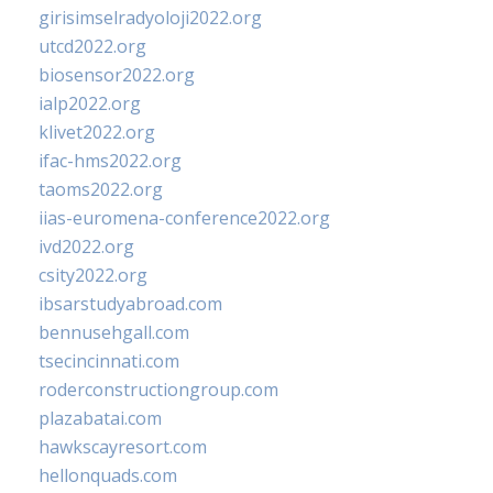
girisimselradyoloji2022.org
utcd2022.org
biosensor2022.org
ialp2022.org
klivet2022.org
ifac-hms2022.org
taoms2022.org
iias-euromena-conference2022.org
ivd2022.org
csity2022.org
ibsarstudyabroad.com
bennusehgall.com
tsecincinnati.com
roderconstructiongroup.com
plazabatai.com
hawkscayresort.com
hellonquads.com