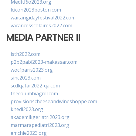
MedItRio2023.org
lcicon2023boston.com
waitangidayfestival2022.com
vacancesscolaires2022.com
MEDIA PARTNER II
isth2022.com
p2b2pabi2023-makassar.com
wocfparis2023.org
sinc2023.com
scdlqatar2022-qa.com
thecolumbiagrill.com
provisionscheeseandwineshoppe.com
khedi2023.org
akademikgeriatri2023.org
marmarapediatri2023.org
emchie2023.org