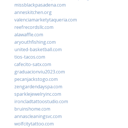
missblackpasadena.com
anneskitchen.org
valenciamarketytaqueria.com
reefrecordsllc.com
alawaffle.com
aryouthfishing.com
united-basketball.com
tios-tacos.com
cafecito-satx.com
graduacionviu2023.com
pecanjackstogo.com
zengardendayspa.com
sparklejewelryinc.com
ironcladtattoostudio.com
bruinshome.com
annascleaningsvc.com
wolfcitytattoo.com