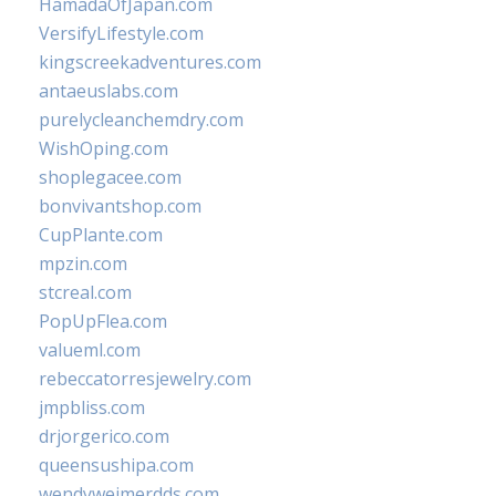
HamadaOfJapan.com
VersifyLifestyle.com
kingscreekadventures.com
antaeuslabs.com
purelycleanchemdry.com
WishOping.com
shoplegacee.com
bonvivantshop.com
CupPlante.com
mpzin.com
stcreal.com
PopUpFlea.com
valueml.com
rebeccatorresjewelry.com
jmpbliss.com
drjorgerico.com
queensushipa.com
wendyweimerdds.com