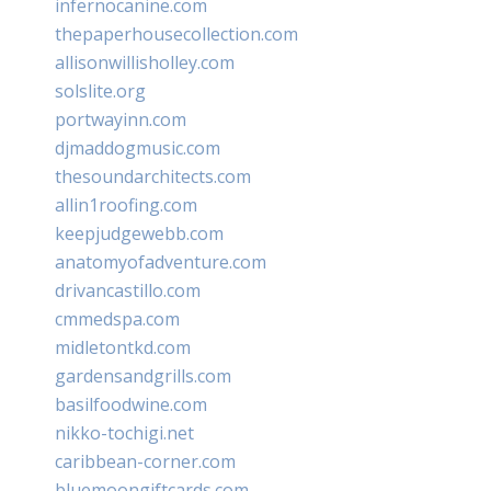
infernocanine.com
thepaperhousecollection.com
allisonwillisholley.com
solslite.org
portwayinn.com
djmaddogmusic.com
thesoundarchitects.com
allin1roofing.com
keepjudgewebb.com
anatomyofadventure.com
drivancastillo.com
cmmedspa.com
midletontkd.com
gardensandgrills.com
basilfoodwine.com
nikko-tochigi.net
caribbean-corner.com
bluemoongiftcards.com