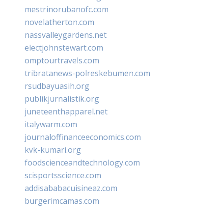
mestrinorubanofc.com
novelatherton.com
nassvalleygardens.net
electjohnstewart.com
omptourtravels.com
tribratanews-polreskebumen.com
rsudbayuasih.org
publikjurnalistik.org
juneteenthapparel.net
italywarm.com
journaloffinanceeconomics.com
kvk-kumari.org
foodscienceandtechnology.com
scisportsscience.com
addisababacuisineaz.com
burgerimcamas.com