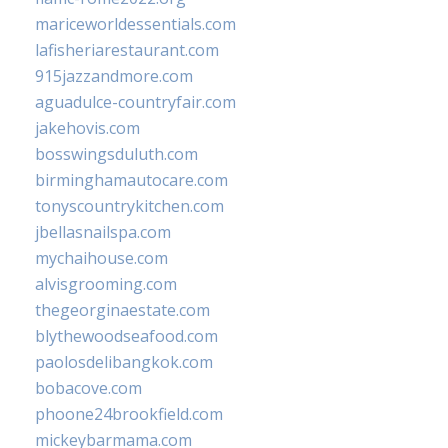
mariceworldessentials.com
lafisheriarestaurant.com
915jazzandmore.com
aguadulce-countryfair.com
jakehovis.com
bosswingsduluth.com
birminghamautocare.com
tonyscountrykitchen.com
jbellasnailspa.com
mychaihouse.com
alvisgrooming.com
thegeorginaestate.com
blythewoodseafood.com
paolosdelibangkok.com
bobacove.com
phoone24brookfield.com
mickeybarmama.com