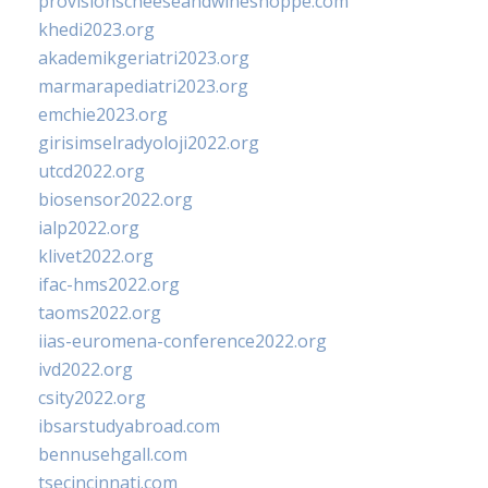
provisionscheeseandwineshoppe.com
khedi2023.org
akademikgeriatri2023.org
marmarapediatri2023.org
emchie2023.org
girisimselradyoloji2022.org
utcd2022.org
biosensor2022.org
ialp2022.org
klivet2022.org
ifac-hms2022.org
taoms2022.org
iias-euromena-conference2022.org
ivd2022.org
csity2022.org
ibsarstudyabroad.com
bennusehgall.com
tsecincinnati.com