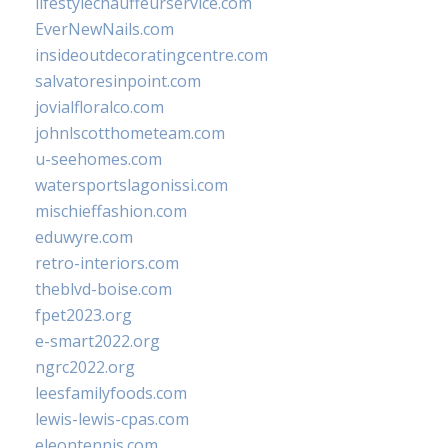
lifestylechauffeurservice.com
EverNewNails.com
insideoutdecoratingcentre.com
salvatoresinpoint.com
jovialfloralco.com
johnlscotthometeam.com
u-seehomes.com
watersportslagonissi.com
mischieffashion.com
eduwyre.com
retro-interiors.com
theblvd-boise.com
fpet2023.org
e-smart2022.org
ngrc2022.org
leesfamilyfoods.com
lewis-lewis-cpas.com
eleontennis.com