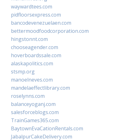
waywardtees.com
pidfloorsexpress.com
bancodevenezuelaen.com
bettermoodfoodcorporation.com
hingstonnt.com
chooseagender.com
hoverboardssale.com
alaskapolitics.com
stsmp.org
manoelneves.com
mandelaeffectlibrary.com
roselynns.com
balanceyoganj.com
salesforceblogs.com
TrainGames365.com
BaytownEvaCationRentals.com
JabalpurCakeDelivery.com