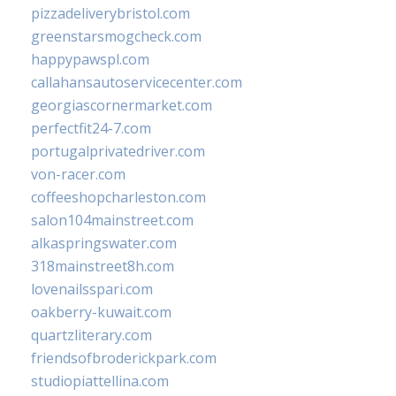
pizzadeliverybristol.com
greenstarsmogcheck.com
happypawspl.com
callahansautoservicecenter.com
georgiascornermarket.com
perfectfit24-7.com
portugalprivatedriver.com
von-racer.com
coffeeshopcharleston.com
salon104mainstreet.com
alkaspringswater.com
318mainstreet8h.com
lovenailsspari.com
oakberry-kuwait.com
quartzliterary.com
friendsofbroderickpark.com
studiopiattellina.com