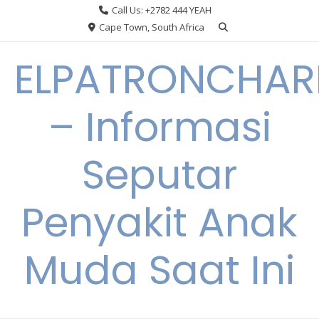
Skip
Call Us: +2782 444 YEAH
to
Cape Town, South Africa
content
ELPATRONCHA
– Informasi
Seputar
Penyakit Anak
Muda Saat Ini