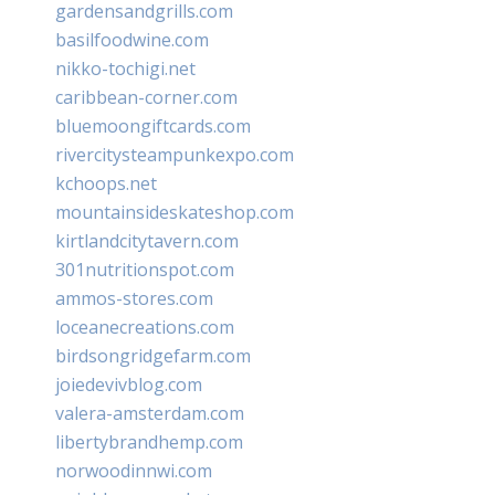
gardensandgrills.com
basilfoodwine.com
nikko-tochigi.net
caribbean-corner.com
bluemoongiftcards.com
rivercitysteampunkexpo.com
kchoops.net
mountainsideskateshop.com
kirtlandcitytavern.com
301nutritionspot.com
ammos-stores.com
loceanecreations.com
birdsongridgefarm.com
joiedevivblog.com
valera-amsterdam.com
libertybrandhemp.com
norwoodinnwi.com