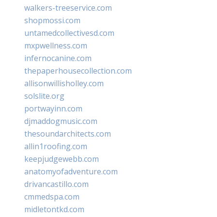
walkers-treeservice.com
shopmossi.com
untamedcollectivesd.com
mxpwellness.com
infernocanine.com
thepaperhousecollection.com
allisonwillisholley.com
solslite.org
portwayinn.com
djmaddogmusic.com
thesoundarchitects.com
allin1roofing.com
keepjudgewebb.com
anatomyofadventure.com
drivancastillo.com
cmmedspa.com
midletontkd.com