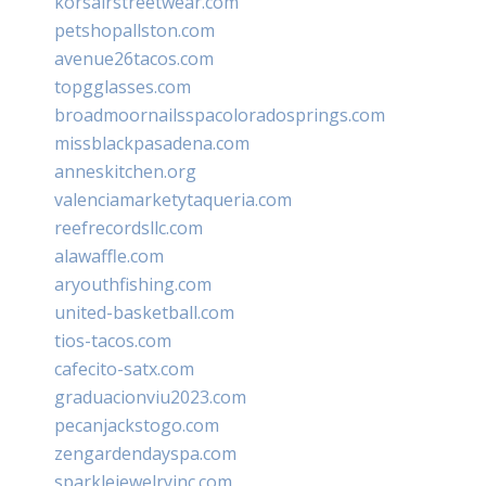
korsairstreetwear.com
petshopallston.com
avenue26tacos.com
topgglasses.com
broadmoornailsspacoloradosprings.com
missblackpasadena.com
anneskitchen.org
valenciamarketytaqueria.com
reefrecordsllc.com
alawaffle.com
aryouthfishing.com
united-basketball.com
tios-tacos.com
cafecito-satx.com
graduacionviu2023.com
pecanjackstogo.com
zengardendayspa.com
sparklejewelryinc.com