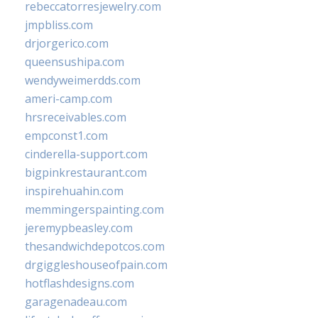
rebeccatorresjewelry.com
jmpbliss.com
drjorgerico.com
queensushipa.com
wendyweimerdds.com
ameri-camp.com
hrsreceivables.com
empconst1.com
cinderella-support.com
bigpinkrestaurant.com
inspirehuahin.com
memmingerspainting.com
jeremypbeasley.com
thesandwichdepotcos.com
drgiggleshouseofpain.com
hotflashdesigns.com
garagenadeau.com