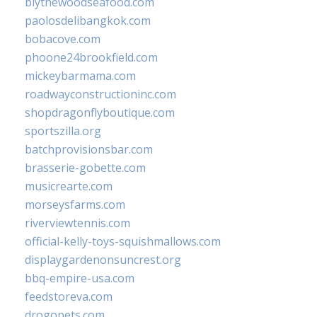
blythewoodseafood.com
paolosdelibangkok.com
bobacove.com
phoone24brookfield.com
mickeybarmama.com
roadwayconstructioninc.com
shopdragonflyboutique.com
sportszilla.org
batchprovisionsbar.com
brasserie-gobette.com
musicrearte.com
morseysfarms.com
riverviewtennis.com
official-kelly-toys-squishmallows.com
displaygardenonsuncrest.org
bbq-empire-usa.com
feedstoreva.com
drogopets.com