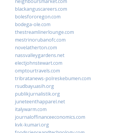
neighboursmarket.com
blackanguscareers.com
bolesfororegon.com
bodega-ole.com
thestreamlinerlounge.com
mestrinorubanofc.com
novelatherton.com
nassvalleygardens.net
electjohnstewart.com
omptourtravels.com
tribratanews-polreskebumen.com
rsudbayuasih.org
publikjurnalistik.org
juneteenthapparel.net
italywarm.com
journaloffinanceeconomics.com
kvk-kumari.org
foodscienceandtechnology.com