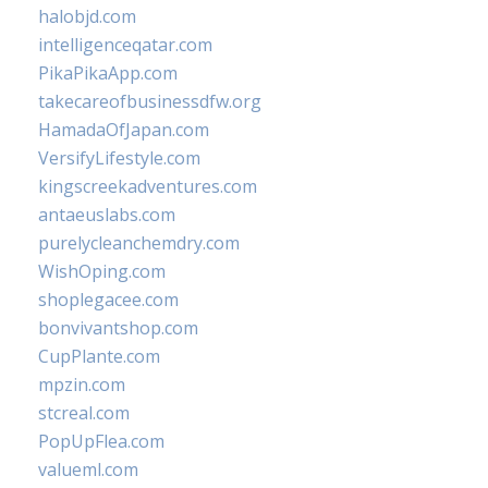
halobjd.com
intelligenceqatar.com
PikaPikaApp.com
takecareofbusinessdfw.org
HamadaOfJapan.com
VersifyLifestyle.com
kingscreekadventures.com
antaeuslabs.com
purelycleanchemdry.com
WishOping.com
shoplegacee.com
bonvivantshop.com
CupPlante.com
mpzin.com
stcreal.com
PopUpFlea.com
valueml.com