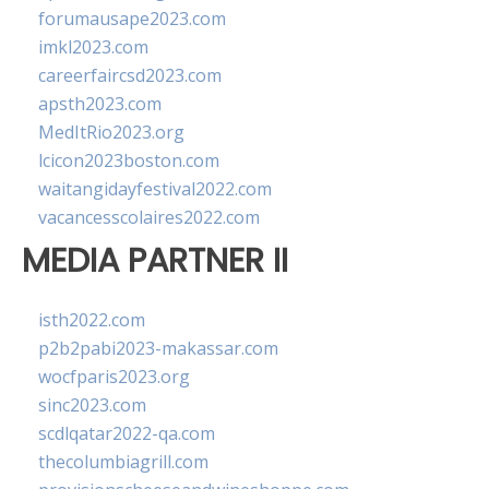
forumausape2023.com
imkl2023.com
careerfaircsd2023.com
apsth2023.com
MedItRio2023.org
lcicon2023boston.com
waitangidayfestival2022.com
vacancesscolaires2022.com
MEDIA PARTNER II
isth2022.com
p2b2pabi2023-makassar.com
wocfparis2023.org
sinc2023.com
scdlqatar2022-qa.com
thecolumbiagrill.com