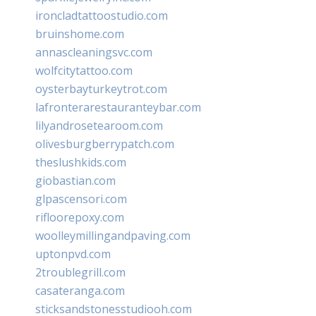
ironcladtattoostudio.com
bruinshome.com
annascleaningsvc.com
wolfcitytattoo.com
oysterbayturkeytrot.com
lafronterarestauranteybar.com
lilyandrosetearoom.com
olivesburgberrypatch.com
theslushkids.com
giobastian.com
glpascensori.com
rifloorepoxy.com
woolleymillingandpaving.com
uptonpvd.com
2troublegrill.com
casateranga.com
sticksandstonesstudiooh.com