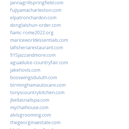
jannagrillspringfield.com
fujiyamacharleston.com
elpatronchardon.com
donglaishun-order.com
fiamc-rome2022.org
mariceworldessentials.com
lafisheriarestaurant.com
915jazzandmore.com
aguadulce-countryfair.com
jakehovis.com
bosswingsduluth.com
birminghamautocare.com
tonyscountrykitchen.com
jbellasnailspa.com
mychaihouse.com
alvisgrooming.com
thegeorginaestate.com