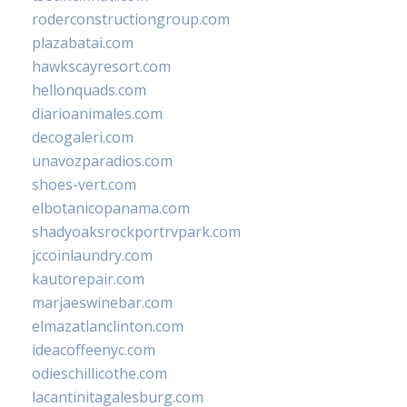
roderconstructiongroup.com
plazabatai.com
hawkscayresort.com
hellonquads.com
diarioanimales.com
decogaleri.com
unavozparadios.com
shoes-vert.com
elbotanicopanama.com
shadyoaksrockportrvpark.com
jccoinlaundry.com
kautorepair.com
marjaeswinebar.com
elmazatlanclinton.com
ideacoffeenyc.com
odieschillicothe.com
lacantinitagalesburg.com