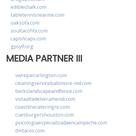
ediblechalk.com
tabletennisnearme.com
oaksofa.com
soultacohtx.com
capishcaps.com
gpsyfl.org
MEDIA PARTNER III
vwrepairarlington.com
cleaningservicebaltimore-md.com
beckslandscapeandfence.com
vistaaltadelveramendi.com
coastlinecateringnc.com
cuesburgershouston.com
psicologiaespecializadaencampeche.com
dmtacos.com