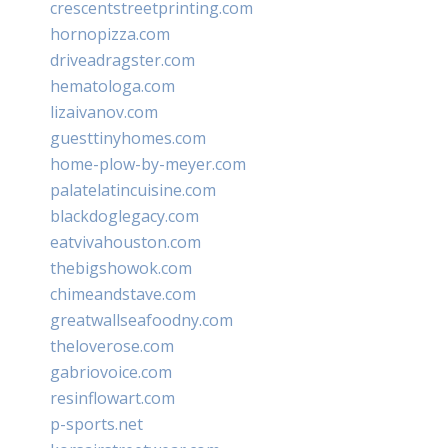
crescentstreetprinting.com
hornopizza.com
driveadragster.com
hematologa.com
lizaivanov.com
guesttinyhomes.com
home-plow-by-meyer.com
palatelatincuisine.com
blackdoglegacy.com
eatvivahouston.com
thebigshowok.com
chimeandstave.com
greatwallseafoodny.com
theloverose.com
gabriovoice.com
resinflowart.com
p-sports.net