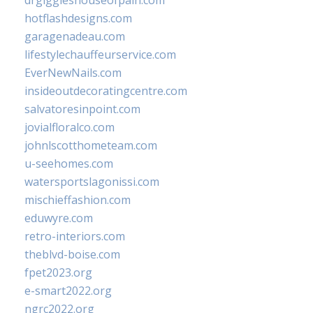
drgiggleshouseofpain.com
hotflashdesigns.com
garagenadeau.com
lifestylechauffeurservice.com
EverNewNails.com
insideoutdecoratingcentre.com
salvatoresinpoint.com
jovialfloralco.com
johnlscotthometeam.com
u-seehomes.com
watersportslagonissi.com
mischieffashion.com
eduwyre.com
retro-interiors.com
theblvd-boise.com
fpet2023.org
e-smart2022.org
ngrc2022.org