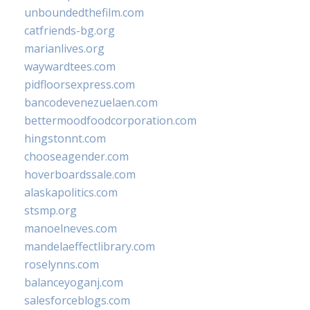
unboundedthefilm.com
catfriends-bg.org
marianlives.org
waywardtees.com
pidfloorsexpress.com
bancodevenezuelaen.com
bettermoodfoodcorporation.com
hingstonnt.com
chooseagender.com
hoverboardssale.com
alaskapolitics.com
stsmp.org
manoelneves.com
mandelaeffectlibrary.com
roselynns.com
balanceyoganj.com
salesforceblogs.com