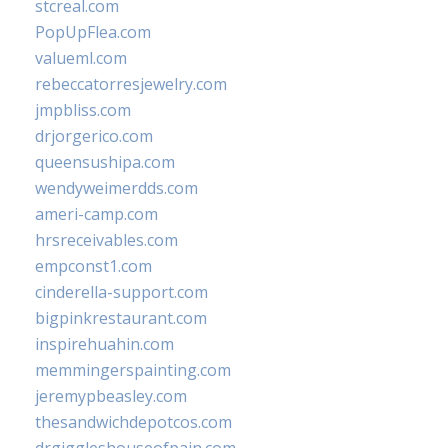
stcreal.com
PopUpFlea.com
valueml.com
rebeccatorresjewelry.com
jmpbliss.com
drjorgerico.com
queensushipa.com
wendyweimerdds.com
ameri-camp.com
hrsreceivables.com
empconst1.com
cinderella-support.com
bigpinkrestaurant.com
inspirehuahin.com
memmingerspainting.com
jeremypbeasley.com
thesandwichdepotcos.com