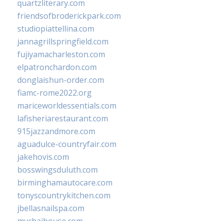
quartzliterary.com
friendsofbroderickpark.com
studiopiattellina.com
jannagrillspringfield.com
fujiyamacharleston.com
elpatronchardon.com
donglaishun-order.com
fiamc-rome2022.org
mariceworldessentials.com
lafisheriarestaurant.com
915jazzandmore.com
aguadulce-countryfair.com
jakehovis.com
bosswingsduluth.com
birminghamautocare.com
tonyscountrykitchen.com
jbellasnailspa.com