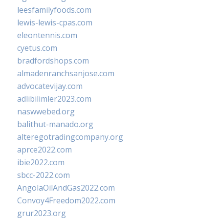
leesfamilyfoods.com
lewis-lewis-cpas.com
eleontennis.com
cyetus.com
bradfordshops.com
almadenranchsanjose.com
advocatevijay.com
adlibilimler2023.com
naswwebed.org
balithut-manado.org
alteregotradingcompany.org
aprce2022.com
ibie2022.com
sbcc-2022.com
AngolaOilAndGas2022.com
Convoy4Freedom2022.com
grur2023.org