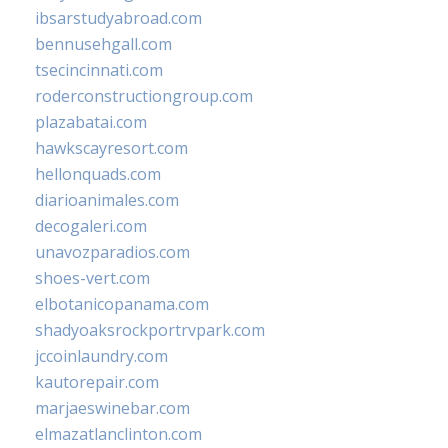
ibsarstudyabroad.com
bennusehgall.com
tsecincinnati.com
roderconstructiongroup.com
plazabatai.com
hawkscayresort.com
hellonquads.com
diarioanimales.com
decogaleri.com
unavozparadios.com
shoes-vert.com
elbotanicopanama.com
shadyoaksrockportrvpark.com
jccoinlaundry.com
kautorepair.com
marjaeswinebar.com
elmazatlanclinton.com