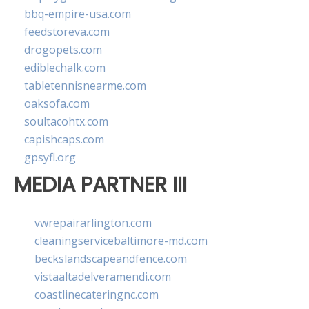
bbq-empire-usa.com
feedstoreva.com
drogopets.com
ediblechalk.com
tabletennisnearme.com
oaksofa.com
soultacohtx.com
capishcaps.com
gpsyfl.org
MEDIA PARTNER III
vwrepairarlington.com
cleaningservicebaltimore-md.com
beckslandscapeandfence.com
vistaaltadelveramendi.com
coastlinecateringnc.com