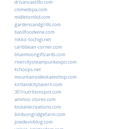
drivancastillo.com
cmmedspa.com
midletontkd.com
gardensandgrills.com
basilfoodwine.com
nikko-tochigi.net
caribbean-corner.com
bluemoongiftcards.com
rivercitysteampunkexpo.com
kchoops.net
mountainsideskateshop.com
kirtlandcitytavern.com
301nutritionspot.com
ammos-stores.com
loceanecreations.com
birdsongridgefarm.com
joiedevivblog.com