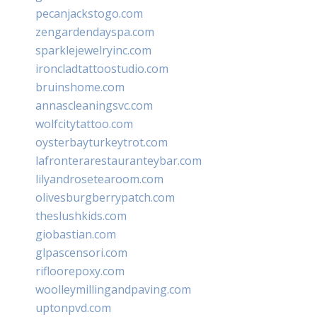
pecanjackstogo.com
zengardendayspa.com
sparklejewelryinc.com
ironcladtattoostudio.com
bruinshome.com
annascleaningsvc.com
wolfcitytattoo.com
oysterbayturkeytrot.com
lafronterarestauranteybar.com
lilyandrosetearoom.com
olivesburgberrypatch.com
theslushkids.com
giobastian.com
glpascensori.com
rifloorepoxy.com
woolleymillingandpaving.com
uptonpvd.com