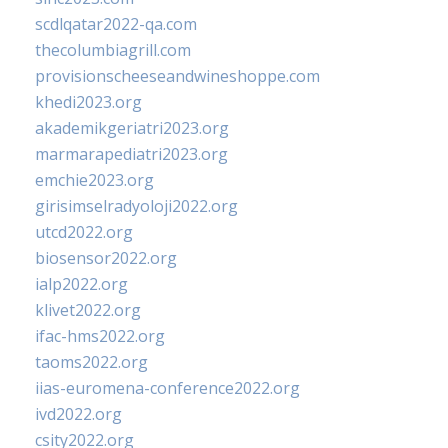
scdlqatar2022-qa.com
thecolumbiagrill.com
provisionscheeseandwineshoppe.com
khedi2023.org
akademikgeriatri2023.org
marmarapediatri2023.org
emchie2023.org
girisimselradyoloji2022.org
utcd2022.org
biosensor2022.org
ialp2022.org
klivet2022.org
ifac-hms2022.org
taoms2022.org
iias-euromena-conference2022.org
ivd2022.org
csity2022.org