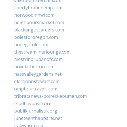
valera-amsterdam.com
libertybrandhemp.com
norwoodinnwi.com
neighboursmarket.com
blackanguscareers.com
bolesfororegon.com
bodega-ole.com
thestreamlinerlounge.com
mestrinorubanofc.com
novelatherton.com
nassvalleygardens.net
electjohnstewart.com
omptourtravels.com
tribratanews-polreskebumen.com
rsudbayuasih.org
publikjurnalistik.org
juneteenthapparel.net
italywarm.com