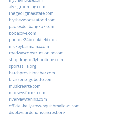
mychaihouse.com
alvisgrooming.com
thegeorginaestate.com
blythewoodseafood.com
paolosdelibangkok.com
bobacove.com
phoone24brookfield.com
mickeybarmama.com
roadwayconstructioninc.com
shopdragonflyboutique.com
sportszilla.org
batchprovisionsbar.com
brasserie-gobette.com
musicrearte.com
morseysfarms.com
riverviewtennis.com
official-kelly-toys-squishmallows.com
displaygardenonsuncrest.org