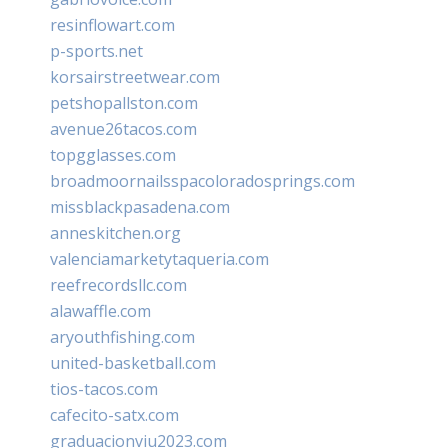
resinflowart.com
p-sports.net
korsairstreetwear.com
petshopallston.com
avenue26tacos.com
topgglasses.com
broadmoornailsspacoloradosprings.com
missblackpasadena.com
anneskitchen.org
valenciamarketytaqueria.com
reefrecordsllc.com
alawaffle.com
aryouthfishing.com
united-basketball.com
tios-tacos.com
cafecito-satx.com
graduacionviu2023.com