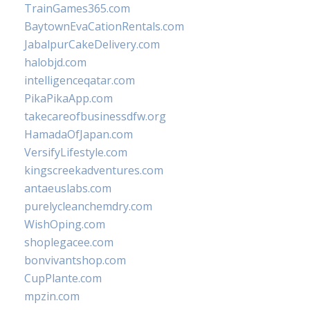
TrainGames365.com
BaytownEvaCationRentals.com
JabalpurCakeDelivery.com
halobjd.com
intelligenceqatar.com
PikaPikaApp.com
takecareofbusinessdfw.org
HamadaOfJapan.com
VersifyLifestyle.com
kingscreekadventures.com
antaeuslabs.com
purelycleanchemdry.com
WishOping.com
shoplegacee.com
bonvivantshop.com
CupPlante.com
mpzin.com