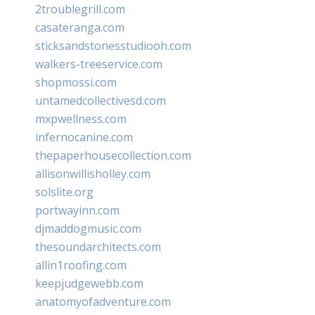
2troublegrill.com
casateranga.com
sticksandstonesstudiooh.com
walkers-treeservice.com
shopmossi.com
untamedcollectivesd.com
mxpwellness.com
infernocanine.com
thepaperhousecollection.com
allisonwillisholley.com
solslite.org
portwayinn.com
djmaddogmusic.com
thesoundarchitects.com
allin1roofing.com
keepjudgewebb.com
anatomyofadventure.com