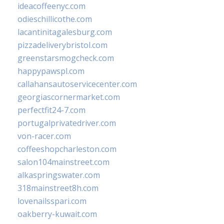
ideacoffeenyc.com
odieschillicothe.com
lacantinitagalesburg.com
pizzadeliverybristol.com
greenstarsmogcheck.com
happypawspl.com
callahansautoservicecenter.com
georgiascornermarket.com
perfectfit24-7.com
portugalprivatedriver.com
von-racer.com
coffeeshopcharleston.com
salon104mainstreet.com
alkaspringswater.com
318mainstreet8h.com
lovenailsspari.com
oakberry-kuwait.com