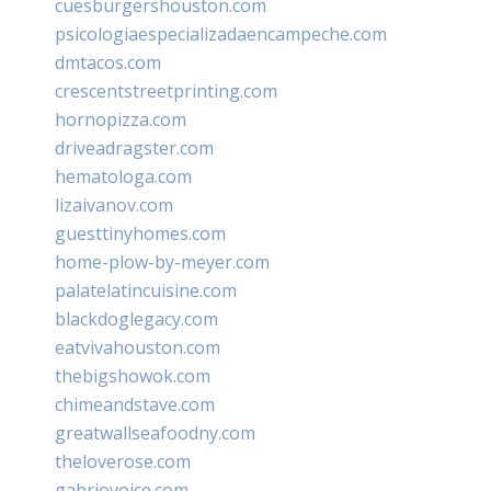
cuesburgershouston.com
psicologiaespecializadaencampeche.com
dmtacos.com
crescentstreetprinting.com
hornopizza.com
driveadragster.com
hematologa.com
lizaivanov.com
guesttinyhomes.com
home-plow-by-meyer.com
palatelatincuisine.com
blackdoglegacy.com
eatvivahouston.com
thebigshowok.com
chimeandstave.com
greatwallseafoodny.com
theloverose.com
gabriovoice.com