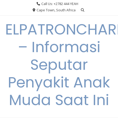
Skip
Call Us: +2782 444 YEAH
to
Cape Town, South Africa
content
ELPATRONCHA
– Informasi
Seputar
Penyakit Anak
Muda Saat Ini