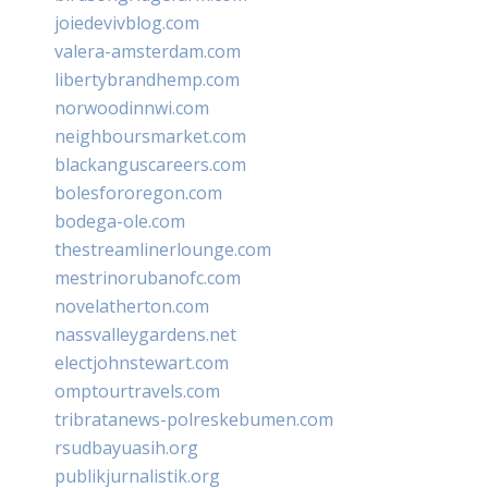
joiedevivblog.com
valera-amsterdam.com
libertybrandhemp.com
norwoodinnwi.com
neighboursmarket.com
blackanguscareers.com
bolesfororegon.com
bodega-ole.com
thestreamlinerlounge.com
mestrinorubanofc.com
novelatherton.com
nassvalleygardens.net
electjohnstewart.com
omptourtravels.com
tribratanews-polreskebumen.com
rsudbayuasih.org
publikjurnalistik.org