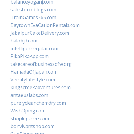
balanceyoganj.com
salesforceblogs.com
TrainGames365.com
BaytownEvaCationRentals.com
JabalpurCakeDelivery.com
halobjd.com
intelligenceqatar.com
PikaPikaApp.com
takecareofbusinessdfw.org
HamadaOfJapan.com
VersifyLifestyle.com
kingscreekadventures.com
antaeuslabs.com
purelycleanchemdry.com
WishOping.com
shoplegacee.com
bonvivantshop.com