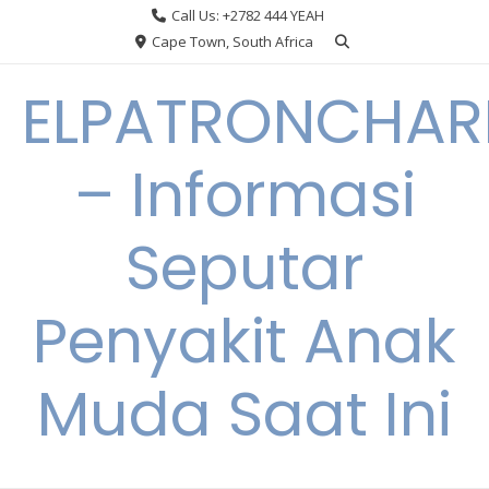
Skip
Call Us: +2782 444 YEAH
to
Cape Town, South Africa
content
ELPATRONCHA
– Informasi
Seputar
Penyakit Anak
Muda Saat Ini