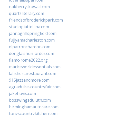
lovenailsspari.com
oakberry-kuwait.com
quartzliterary.com
friendsofbroderickpark.com
studiopiattellina.com
jannagrillspringfield.com
fujiyamacharleston.com
elpatronchardon.com
donglaishun-order.com
fiamc-rome2022.org
mariceworldessentials.com
lafisheriarestaurant.com
915jazzandmore.com
aguadulce-countryfair.com
jakehovis.com
bosswingsduluth.com
birminghamautocare.com
tonyscountrykitchen.com