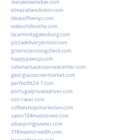
marjaeswinebar.com
elmazatlanclinton.com
ideacoffeenyc.com
odieschillicothe.com
lacantinitagalesburg.com
pizzadeliverybristol.com
greenstarsmogcheck.com
happypawspl.com
callahansautoservicecenter.com
georgiascornermarket.com
perfectfit24-7.com
portugalprivatedriver.com
von-racer.com
coffeeshopcharleston.com
salon104mainstreet.com
alkaspringswater.com
318mainstreet8h.com