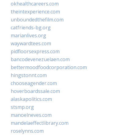
okhealthcareers.com
theintexperience.com
unboundedthefilm.com
catfriends-bg.org
marianlives.org
waywardtees.com
pidfloorsexpress.com
bancodevenezuelaen.com
bettermoodfoodcorporation.com
hingstonnt.com
chooseagender.com
hoverboardssale.com
alaskapolitics.com
stsmp.org
manoelneves.com
mandelaeffectlibrary.com
roselynns.com