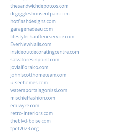
thesandwichdepotcos.com
drgiggleshouseofpain.com
hotflashdesigns.com
garagenadeau.com
lifestylechauffeurservice.com
EverNewNails.com
insideoutdecoratingcentre.com
salvatoresinpoint.com
jovialfloralco.com
johnlscotthometeam.com
u-seehomes.com
watersportslagonissi.com
mischieffashion.com
eduwyre.com
retro-interiors.com
theblvd-boise.com
fpet2023.org