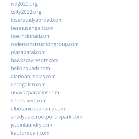
ivd2022.org
csity2022.org
ibsarstudyabroad.com
bennusehgall.com
tsecincinnati.com
roderconstructiongroup.com
plazabatai.com
hawkscayresort.com
hellonquads.com
diarioanimales.com
decogaleri.com
unavozparadios.com
shoes-vert.com
elbotanicopanama.com
shadyoaksrockportrvpark.com
jccoinlaundry.com
kautorepair.com