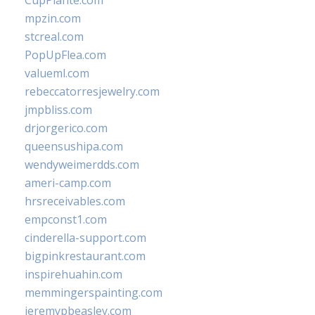
CupPlante.com
mpzin.com
stcreal.com
PopUpFlea.com
valueml.com
rebeccatorresjewelry.com
jmpbliss.com
drjorgerico.com
queensushipa.com
wendyweimerdds.com
ameri-camp.com
hrsreceivables.com
empconst1.com
cinderella-support.com
bigpinkrestaurant.com
inspirehuahin.com
memmingerspainting.com
jeremypbeasley.com