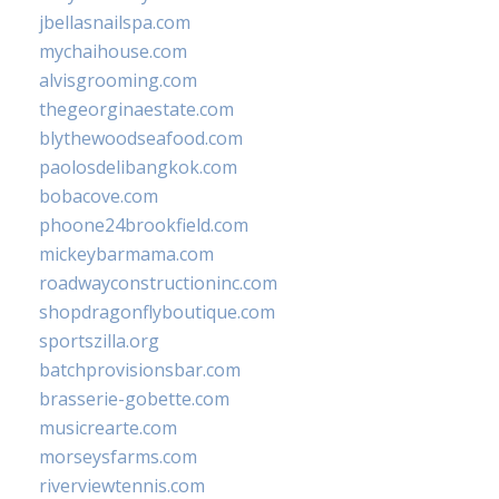
jbellasnailspa.com
mychaihouse.com
alvisgrooming.com
thegeorginaestate.com
blythewoodseafood.com
paolosdelibangkok.com
bobacove.com
phoone24brookfield.com
mickeybarmama.com
roadwayconstructioninc.com
shopdragonflyboutique.com
sportszilla.org
batchprovisionsbar.com
brasserie-gobette.com
musicrearte.com
morseysfarms.com
riverviewtennis.com