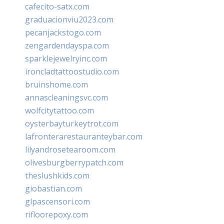
cafecito-satx.com
graduacionviu2023.com
pecanjackstogo.com
zengardendayspa.com
sparklejewelryinc.com
ironcladtattoostudio.com
bruinshome.com
annascleaningsvc.com
wolfcitytattoo.com
oysterbayturkeytrot.com
lafronterarestauranteybar.com
lilyandrosetearoom.com
olivesburgberrypatch.com
theslushkids.com
giobastian.com
glpascensori.com
rifloorepoxy.com