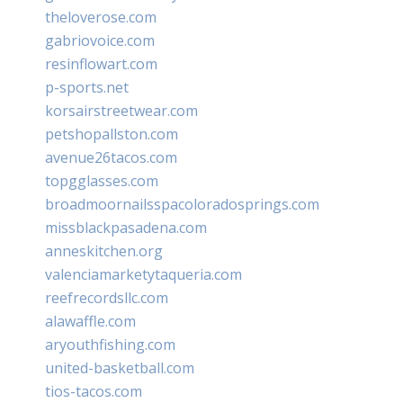
theloverose.com
gabriovoice.com
resinflowart.com
p-sports.net
korsairstreetwear.com
petshopallston.com
avenue26tacos.com
topgglasses.com
broadmoornailsspacoloradosprings.com
missblackpasadena.com
anneskitchen.org
valenciamarketytaqueria.com
reefrecordsllc.com
alawaffle.com
aryouthfishing.com
united-basketball.com
tios-tacos.com