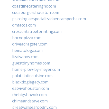
coastlinecateringnc.com
cuesburgershouston.com
psicologiaespecializadaencampeche.com
dmtacos.com
crescentstreetprinting.com
hornopizza.com
driveadragster.com
hematologa.com
lizaivanov.com
guesttinyhomes.com
home-plow-by-meyer.com
palatelatincuisine.com
blackdoglegacy.com
eatvivahouston.com
thebigshowok.com
chimeandstave.com
greatwallseafoodny.com