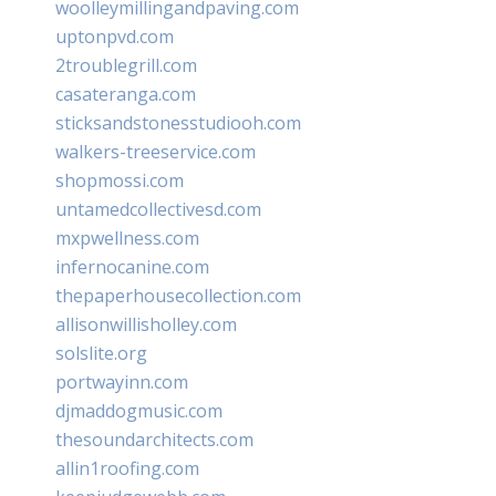
woolleymillingandpaving.com
uptonpvd.com
2troublegrill.com
casateranga.com
sticksandstonesstudiooh.com
walkers-treeservice.com
shopmossi.com
untamedcollectivesd.com
mxpwellness.com
infernocanine.com
thepaperhousecollection.com
allisonwillisholley.com
solslite.org
portwayinn.com
djmaddogmusic.com
thesoundarchitects.com
allin1roofing.com