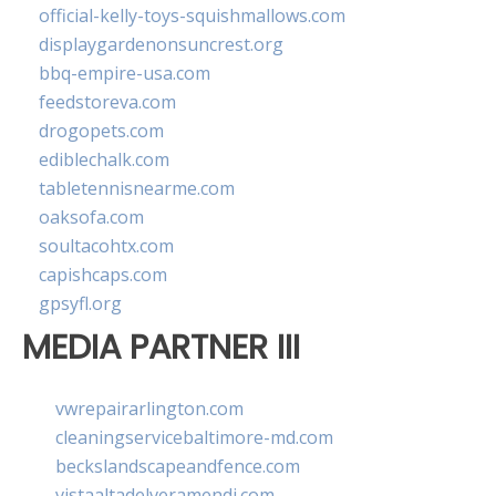
official-kelly-toys-squishmallows.com
displaygardenonsuncrest.org
bbq-empire-usa.com
feedstoreva.com
drogopets.com
ediblechalk.com
tabletennisnearme.com
oaksofa.com
soultacohtx.com
capishcaps.com
gpsyfl.org
MEDIA PARTNER III
vwrepairarlington.com
cleaningservicebaltimore-md.com
beckslandscapeandfence.com
vistaaltadelveramendi.com