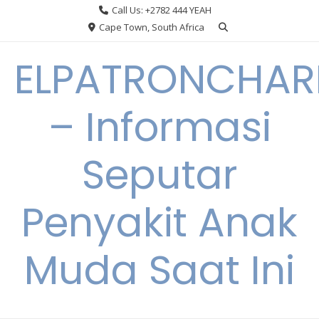
Skip
Call Us: +2782 444 YEAH
to
Cape Town, South Africa
content
ELPATRONCHA
– Informasi
Seputar
Penyakit Anak
Muda Saat Ini