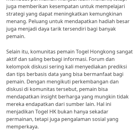
juga memberikan kesempatan untuk mempelajari
strategi yang dapat meningkatkan kemungkinan
menang. Peluang untuk mendapatkan hadiah besar
juga menjadi daya tarik tersendiri bagi banyak
pemain.
Selain itu, komunitas pemain Togel Hongkong sangat
aktif dan saling berbagi informasi. Forum dan
kelompok diskusi sering kali menyediakan prediksi
dan tips berbasis data yang bisa bermanfaat bagi
pemain. Dengan mengikuti perkembangan dan
diskusi di komunitas tersebut, pemain bisa
mendapatkan insight berharga yang mungkin tidak
mereka endapatkan dari sumber lain. Hal ini
menjadikan Togel HK bukan hanya sekadar
permainan, tetapi juga pengalaman sosial yang
memperkaya.