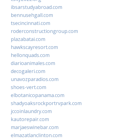
ibsarstudyabroad.com
bennusehgall.com
tsecincinnati.com
roderconstructiongroup.com
plazabatai.com
hawkscayresort.com
hellonquads.com
diarioanimales.com
decogaleri.com
unavozparadios.com
shoes-vert.com
elbotanicopanama.com
shadyoaksrockportrvpark.com
jccoinlaundry.com
kautorepair.com
marjaeswinebar.com
elmazatlanclinton.com