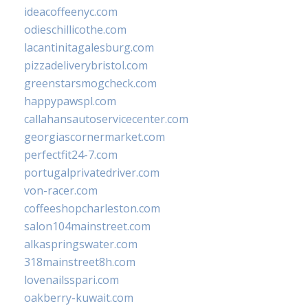
ideacoffeenyc.com
odieschillicothe.com
lacantinitagalesburg.com
pizzadeliverybristol.com
greenstarsmogcheck.com
happypawspl.com
callahansautoservicecenter.com
georgiascornermarket.com
perfectfit24-7.com
portugalprivatedriver.com
von-racer.com
coffeeshopcharleston.com
salon104mainstreet.com
alkaspringswater.com
318mainstreet8h.com
lovenailsspari.com
oakberry-kuwait.com