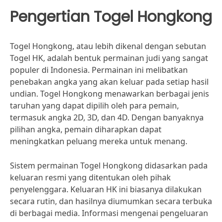
Pengertian Togel Hongkong
Togel Hongkong, atau lebih dikenal dengan sebutan
Togel HK, adalah bentuk permainan judi yang sangat
populer di Indonesia. Permainan ini melibatkan
penebakan angka yang akan keluar pada setiap hasil
undian. Togel Hongkong menawarkan berbagai jenis
taruhan yang dapat dipilih oleh para pemain,
termasuk angka 2D, 3D, dan 4D. Dengan banyaknya
pilihan angka, pemain diharapkan dapat
meningkatkan peluang mereka untuk menang.
Sistem permainan Togel Hongkong didasarkan pada
keluaran resmi yang ditentukan oleh pihak
penyelenggara. Keluaran HK ini biasanya dilakukan
secara rutin, dan hasilnya diumumkan secara terbuka
di berbagai media. Informasi mengenai pengeluaran