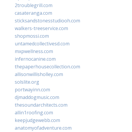
2troublegrill.com
casateranga.com
sticksandstonesstudiooh.com
walkers-treeservice.com
shopmossi.com
untamedcollectivesd.com
mxpwellness.com
infernocanine.com
thepaperhousecollection.com
allisonwillisholley.com
solslite.org
portwayinn.com
djmaddogmusic.com
thesoundarchitects.com
allin1roofing.com
keepjudgewebb.com
anatomyofadventure.com