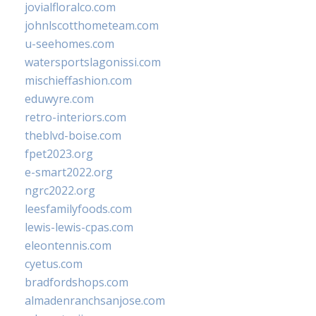
jovialfloralco.com
johnlscotthometeam.com
u-seehomes.com
watersportslagonissi.com
mischieffashion.com
eduwyre.com
retro-interiors.com
theblvd-boise.com
fpet2023.org
e-smart2022.org
ngrc2022.org
leesfamilyfoods.com
lewis-lewis-cpas.com
eleontennis.com
cyetus.com
bradfordshops.com
almadenranchsanjose.com