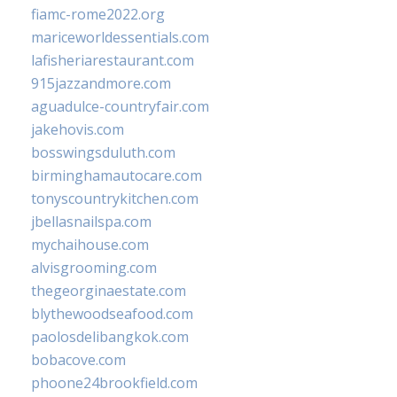
fiamc-rome2022.org
mariceworldessentials.com
lafisheriarestaurant.com
915jazzandmore.com
aguadulce-countryfair.com
jakehovis.com
bosswingsduluth.com
birminghamautocare.com
tonyscountrykitchen.com
jbellasnailspa.com
mychaihouse.com
alvisgrooming.com
thegeorginaestate.com
blythewoodseafood.com
paolosdelibangkok.com
bobacove.com
phoone24brookfield.com