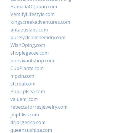
HamadaOfJapan.com
VersifyLifestyle.com
kingscreekadventures.com
antaeuslabs.com
purelycleanchemdry.com
WishOping.com
shoplegacee.com
bonvivantshop.com
CupPlante.com
mpzin.com
stcreal.com
PopUpFlea.com
valueml.com
rebeccatorresjewelry.com
jmpbliss.com
drjorgerico.com
queensushipa.com