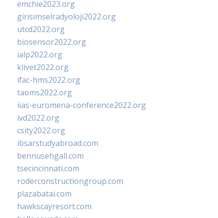
emchie2023.org
girisimselradyoloji2022.org
utcd2022.org
biosensor2022.org
ialp2022.org
klivet2022.org
ifac-hms2022.org
taoms2022.org
iias-euromena-conference2022.org
ivd2022.org
csity2022.org
ibsarstudyabroad.com
bennusehgall.com
tsecincinnati.com
roderconstructiongroup.com
plazabatai.com
hawkscayresort.com