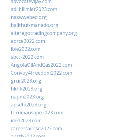
advocatevijay.com
adlibilimler2023.com
naswwebed.org
balithut-manado.org
alteregotradingcompany.org
aprce2022.com
ibie2022.com
sbcc-2022.com
AngolaOilAndGas2022.com
Convoy4Freedom2022.com
grur2023.org
hkhk2023.org
napm2023.org
apsdfd2023.org
forumausape2023.com
imkl2023.com
careerfaircsd2023.com
apsth2023.com