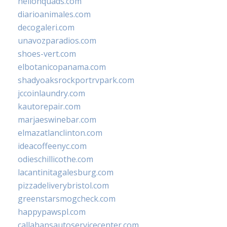
hellonquads.com
diarioanimales.com
decogaleri.com
unavozparadios.com
shoes-vert.com
elbotanicopanama.com
shadyoaksrockportrvpark.com
jccoinlaundry.com
kautorepair.com
marjaeswinebar.com
elmazatlanclinton.com
ideacoffeenyc.com
odieschillicothe.com
lacantinitagalesburg.com
pizzadeliverybristol.com
greenstarsmogcheck.com
happypawspl.com
callahansautoservicecenter.com