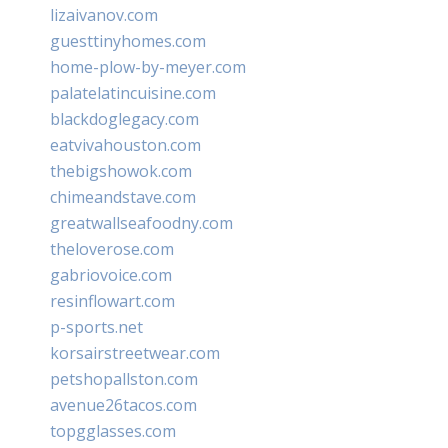
lizaivanov.com
guesttinyhomes.com
home-plow-by-meyer.com
palatelatincuisine.com
blackdoglegacy.com
eatvivahouston.com
thebigshowok.com
chimeandstave.com
greatwallseafoodny.com
theloverose.com
gabriovoice.com
resinflowart.com
p-sports.net
korsairstreetwear.com
petshopallston.com
avenue26tacos.com
topgglasses.com