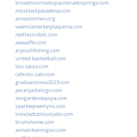
broadmoornailsspacoloradosprings.com
missblackpasadena.com
anneskitchen.org
valenciamarketytaqueria.com
reefrecordsllc.com
alawaffle.com
aryouthfishing.com
united-basketball.com
tios-tacos.com
cafecito-satx.com
graduacionviu2023.com
pecanjackstogo.com
zengardendayspa.com
sparklejewelryinc.com
ironcladtattoostudio.com
bruinshome.com
annascleaningsvc.com