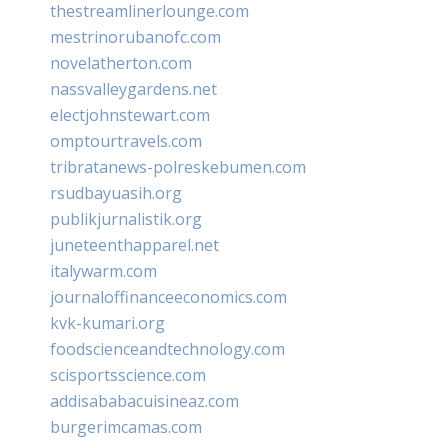
thestreamlinerlounge.com
mestrinorubanofc.com
novelatherton.com
nassvalleygardens.net
electjohnstewart.com
omptourtravels.com
tribratanews-polreskebumen.com
rsudbayuasih.org
publikjurnalistik.org
juneteenthapparel.net
italywarm.com
journaloffinanceeconomics.com
kvk-kumari.org
foodscienceandtechnology.com
scisportsscience.com
addisababacuisineaz.com
burgerimcamas.com