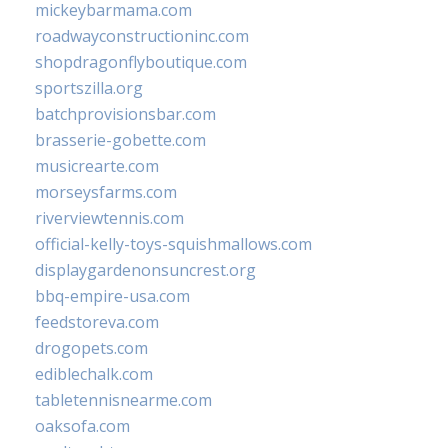
mickeybarmama.com
roadwayconstructioninc.com
shopdragonflyboutique.com
sportszilla.org
batchprovisionsbar.com
brasserie-gobette.com
musicrearte.com
morseysfarms.com
riverviewtennis.com
official-kelly-toys-squishmallows.com
displaygardenonsuncrest.org
bbq-empire-usa.com
feedstoreva.com
drogopets.com
ediblechalk.com
tabletennisnearme.com
oaksofa.com