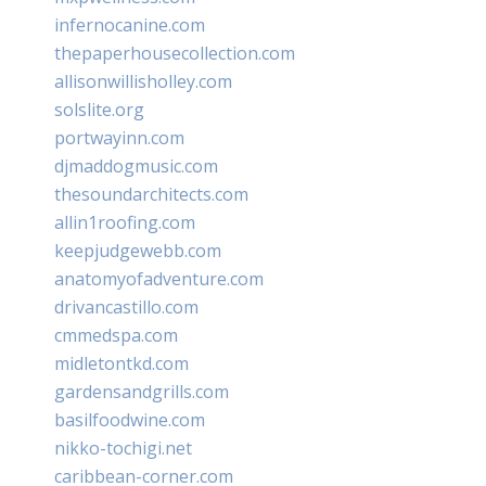
infernocanine.com
thepaperhousecollection.com
allisonwillisholley.com
solslite.org
portwayinn.com
djmaddogmusic.com
thesoundarchitects.com
allin1roofing.com
keepjudgewebb.com
anatomyofadventure.com
drivancastillo.com
cmmedspa.com
midletontkd.com
gardensandgrills.com
basilfoodwine.com
nikko-tochigi.net
caribbean-corner.com