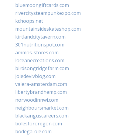
bluemoongiftcards.com
rivercitysteampunkexpo.com
kchoops.net
mountainsideskateshop.com
kirtlandcitytavern.com
301nutritionspot.com
ammos-stores.com
loceanecreations.com
birdsongridgefarm.com
joiedevivblog.com
valera-amsterdam.com
libertybrandhemp.com
norwoodinnwi.com
neighboursmarket.com
blackanguscareers.com
bolesfororegon.com
bodega-ole.com