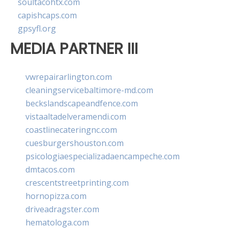
soultacohtx.com
capishcaps.com
gpsyfl.org
MEDIA PARTNER III
vwrepairarlington.com
cleaningservicebaltimore-md.com
beckslandscapeandfence.com
vistaaltadelveramendi.com
coastlinecateringnc.com
cuesburgershouston.com
psicologiaespecializadaencampeche.com
dmtacos.com
crescentstreetprinting.com
hornopizza.com
driveadragster.com
hematologa.com