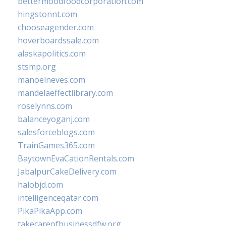
bettermoodfoodcorporation.com
hingstonnt.com
chooseagender.com
hoverboardssale.com
alaskapolitics.com
stsmp.org
manoelneves.com
mandelaeffectlibrary.com
roselynns.com
balanceyoganj.com
salesforceblogs.com
TrainGames365.com
BaytownEvaCationRentals.com
JabalpurCakeDelivery.com
halobjd.com
intelligenceqatar.com
PikaPikaApp.com
takecareofbusinessdfw.org