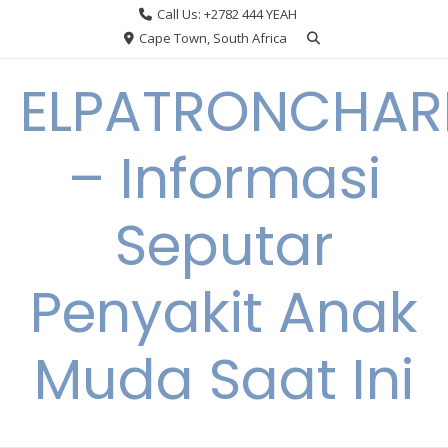
Skip
Call Us: +2782 444 YEAH
to
Cape Town, South Africa
content
ELPATRONCHA
– Informasi
Seputar
Penyakit Anak
Muda Saat Ini