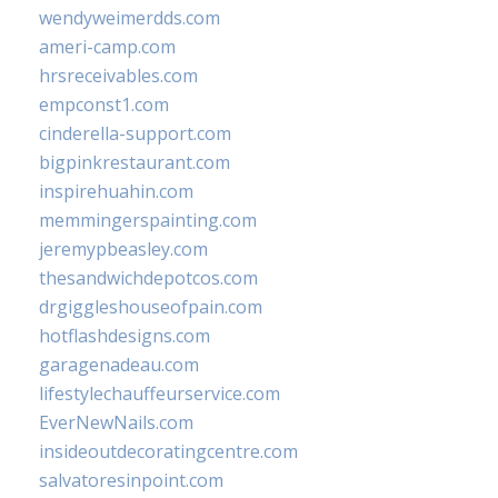
wendyweimerdds.com
ameri-camp.com
hrsreceivables.com
empconst1.com
cinderella-support.com
bigpinkrestaurant.com
inspirehuahin.com
memmingerspainting.com
jeremypbeasley.com
thesandwichdepotcos.com
drgiggleshouseofpain.com
hotflashdesigns.com
garagenadeau.com
lifestylechauffeurservice.com
EverNewNails.com
insideoutdecoratingcentre.com
salvatoresinpoint.com