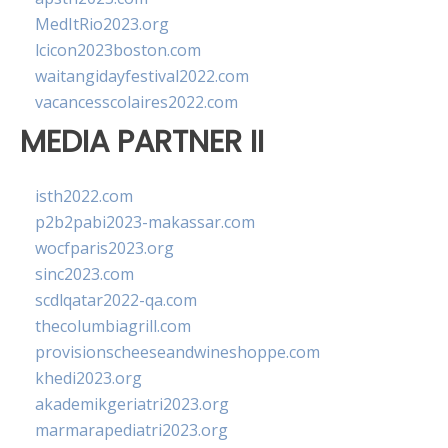
MedItRio2023.org
lcicon2023boston.com
waitangidayfestival2022.com
vacancesscolaires2022.com
MEDIA PARTNER II
isth2022.com
p2b2pabi2023-makassar.com
wocfparis2023.org
sinc2023.com
scdlqatar2022-qa.com
thecolumbiagrill.com
provisionscheeseandwineshoppe.com
khedi2023.org
akademikgeriatri2023.org
marmarapediatri2023.org