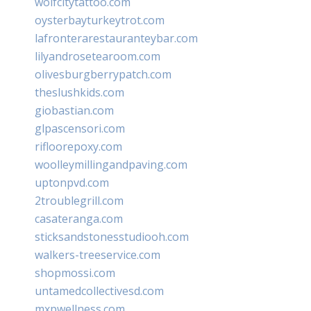
wolfcitytattoo.com
oysterbayturkeytrot.com
lafronterarestauranteybar.com
lilyandrosetearoom.com
olivesburgberrypatch.com
theslushkids.com
giobastian.com
glpascensori.com
rifloorepoxy.com
woolleymillingandpaving.com
uptonpvd.com
2troublegrill.com
casateranga.com
sticksandstonesstudiooh.com
walkers-treeservice.com
shopmossi.com
untamedcollectivesd.com
mxpwellness.com