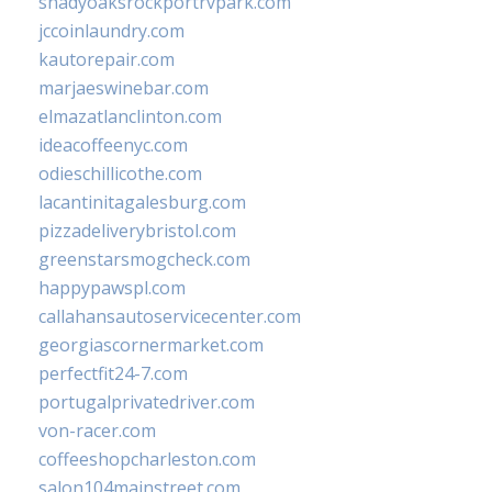
shadyoaksrockportrvpark.com
jccoinlaundry.com
kautorepair.com
marjaeswinebar.com
elmazatlanclinton.com
ideacoffeenyc.com
odieschillicothe.com
lacantinitagalesburg.com
pizzadeliverybristol.com
greenstarsmogcheck.com
happypawspl.com
callahansautoservicecenter.com
georgiascornermarket.com
perfectfit24-7.com
portugalprivatedriver.com
von-racer.com
coffeeshopcharleston.com
salon104mainstreet.com