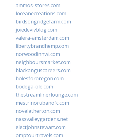
ammos-stores.com
loceanecreations.com
birdsongridgefarm.com
joiedevivblog.com
valera-amsterdam.com
libertybrandhemp.com
norwoodinnwi.com
neighboursmarket.com
blackanguscareers.com
bolesfororegon.com
bodega-ole.com
thestreamlinerlounge.com
mestrinorubanofc.com
novelatherton.com
nassvalleygardens.net
electjohnstewart.com
omptourtravels.com