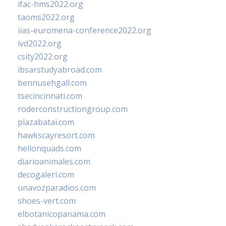
ifac-hms2022.org
taoms2022.org
iias-euromena-conference2022.org
ivd2022.org
csity2022.org
ibsarstudyabroad.com
bennusehgall.com
tsecincinnati.com
roderconstructiongroup.com
plazabatai.com
hawkscayresort.com
hellonquads.com
diarioanimales.com
decogaleri.com
unavozparadios.com
shoes-vert.com
elbotanicopanama.com