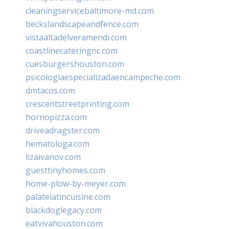
cleaningservicebaltimore-md.com
beckslandscapeandfence.com
vistaaltadelveramendi.com
coastlinecateringnc.com
cuesburgershouston.com
psicologiaespecializadaencampeche.com
dmtacos.com
crescentstreetprinting.com
hornopizza.com
driveadragster.com
hematologa.com
lizaivanov.com
guesttinyhomes.com
home-plow-by-meyer.com
palatelatincuisine.com
blackdoglegacy.com
eatvivahouston.com