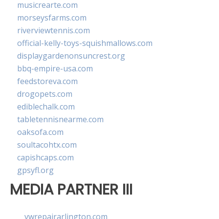
musicrearte.com
morseysfarms.com
riverviewtennis.com
official-kelly-toys-squishmallows.com
displaygardenonsuncrest.org
bbq-empire-usa.com
feedstoreva.com
drogopets.com
ediblechalk.com
tabletennisnearme.com
oaksofa.com
soultacohtx.com
capishcaps.com
gpsyfl.org
MEDIA PARTNER III
vwrepairarlington.com