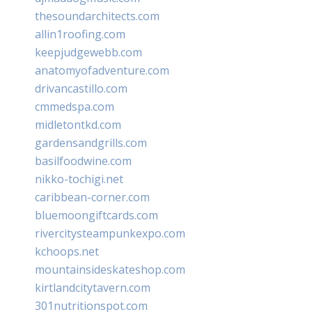
thesoundarchitects.com
allin1roofing.com
keepjudgewebb.com
anatomyofadventure.com
drivancastillo.com
cmmedspa.com
midletontkd.com
gardensandgrills.com
basilfoodwine.com
nikko-tochigi.net
caribbean-corner.com
bluemoongiftcards.com
rivercitysteampunkexpo.com
kchoops.net
mountainsideskateshop.com
kirtlandcitytavern.com
301nutritionspot.com