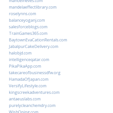
manoelneves.com
mandelaeffectlibrary.com
roselynns.com
balanceyoganj.com
salesforceblogs.com
TrainGames365.com
BaytownEvaCationRentals.com
JabalpurCakeDelivery.com
halobjd.com
intelligenceqatar.com
PikaPikaApp.com
takecareofbusinessdfw.org
HamadaOfJapan.com
VersifyLifestyle.com
kingscreekadventures.com
antaeuslabs.com
purelycleanchemdry.com
WishOping.com