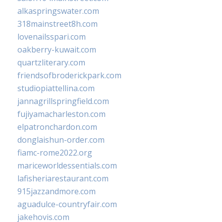
alkaspringswater.com
318mainstreet8h.com
lovenailsspari.com
oakberry-kuwait.com
quartzliterary.com
friendsofbroderickpark.com
studiopiattellina.com
jannagrillspringfield.com
fujiyamacharleston.com
elpatronchardon.com
donglaishun-order.com
fiamc-rome2022.org
mariceworldessentials.com
lafisheriarestaurant.com
915jazzandmore.com
aguadulce-countryfair.com
jakehovis.com