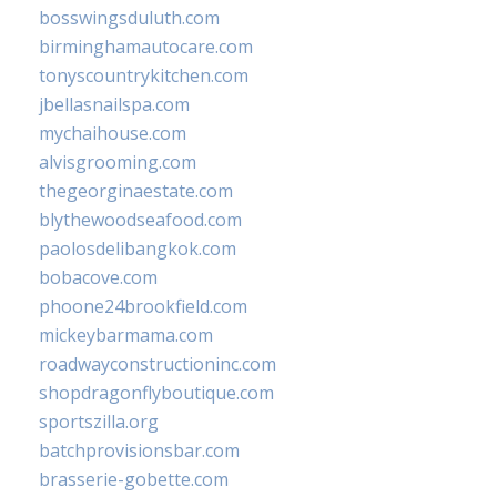
bosswingsduluth.com
birminghamautocare.com
tonyscountrykitchen.com
jbellasnailspa.com
mychaihouse.com
alvisgrooming.com
thegeorginaestate.com
blythewoodseafood.com
paolosdelibangkok.com
bobacove.com
phoone24brookfield.com
mickeybarmama.com
roadwayconstructioninc.com
shopdragonflyboutique.com
sportszilla.org
batchprovisionsbar.com
brasserie-gobette.com