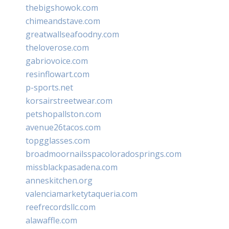
thebigshowok.com
chimeandstave.com
greatwallseafoodny.com
theloverose.com
gabriovoice.com
resinflowart.com
p-sports.net
korsairstreetwear.com
petshopallston.com
avenue26tacos.com
topgglasses.com
broadmoornailsspacoloradosprings.com
missblackpasadena.com
anneskitchen.org
valenciamarketytaqueria.com
reefrecordsllc.com
alawaffle.com