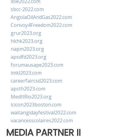
ibie2022.com
sbcc-2022.com
AngolaOilAndGas2022.com
Convoy4Freedom2022.com
grur2023.org
hkhk2023.org
napm2023.org
apsdfd2023.org
forumausape2023.com
imkl2023.com
careerfaircsd2023.com
apsth2023.com
MedItRio2023.org
lcicon2023boston.com
waitangidayfestival2022.com
vacancesscolaires2022.com
MEDIA PARTNER II