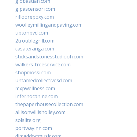
giobastian.com
glpascensori.com
rifloorepoxy.com
woolleymillingandpaving.com
uptonpvd.com
2troublegrill.com
casateranga.com
sticksandstonesstudiooh.com
walkers-treeservice.com
shopmossi.com
untamedcollectivesd.com
mxpwellness.com
infernocanine.com
thepaperhousecollection.com
allisonwillisholley.com
solslite.org
portwayinn.com
djmaddogmusic.com