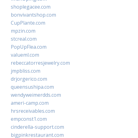
shoplegacee.com
bonvivantshop.com
CupPlante.com
mpzin.com
stcreal.com
PopUpFlea.com
valueml.com
rebeccatorresjewelry.com
jmpbliss.com
drjorgerico.com
queensushipa.com
wendyweimerdds.com
ameri-camp.com
hrsreceivables.com
empconst1.com
cinderella-support.com
bigpinkrestaurant.com