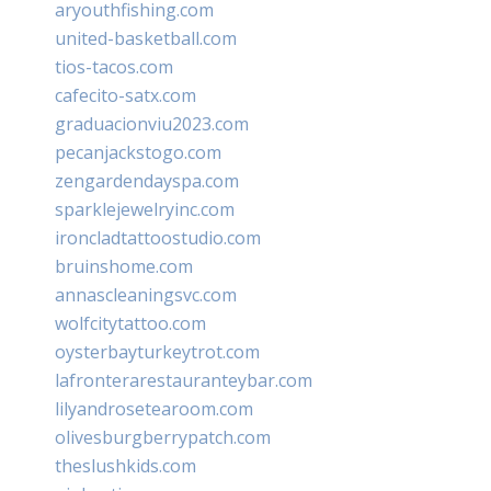
aryouthfishing.com
united-basketball.com
tios-tacos.com
cafecito-satx.com
graduacionviu2023.com
pecanjackstogo.com
zengardendayspa.com
sparklejewelryinc.com
ironcladtattoostudio.com
bruinshome.com
annascleaningsvc.com
wolfcitytattoo.com
oysterbayturkeytrot.com
lafronterarestauranteybar.com
lilyandrosetearoom.com
olivesburgberrypatch.com
theslushkids.com