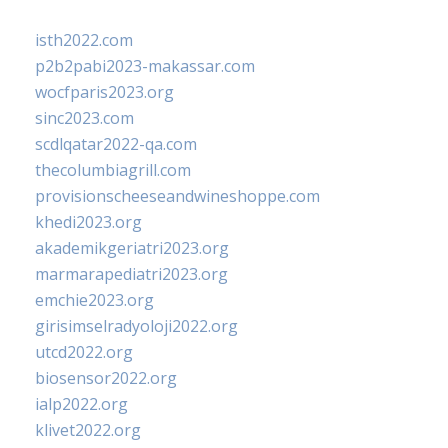
isth2022.com
p2b2pabi2023-makassar.com
wocfparis2023.org
sinc2023.com
scdlqatar2022-qa.com
thecolumbiagrill.com
provisionscheeseandwineshoppe.com
khedi2023.org
akademikgeriatri2023.org
marmarapediatri2023.org
emchie2023.org
girisimselradyoloji2022.org
utcd2022.org
biosensor2022.org
ialp2022.org
klivet2022.org