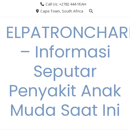
Skip
Call Us: +2782 444 YEAH
to
Cape Town, South Africa
content
ELPATRONCHA
– Informasi
Seputar
Penyakit Anak
Muda Saat Ini