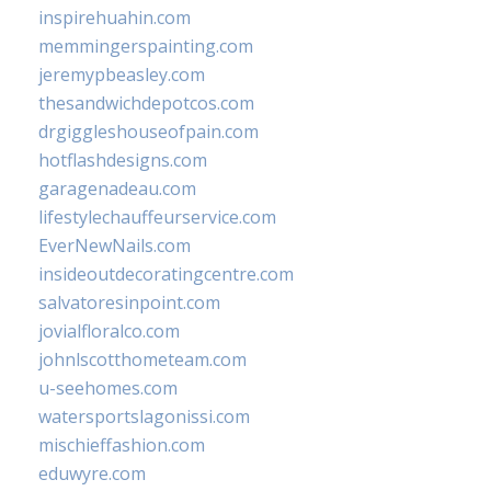
inspirehuahin.com
memmingerspainting.com
jeremypbeasley.com
thesandwichdepotcos.com
drgiggleshouseofpain.com
hotflashdesigns.com
garagenadeau.com
lifestylechauffeurservice.com
EverNewNails.com
insideoutdecoratingcentre.com
salvatoresinpoint.com
jovialfloralco.com
johnlscotthometeam.com
u-seehomes.com
watersportslagonissi.com
mischieffashion.com
eduwyre.com