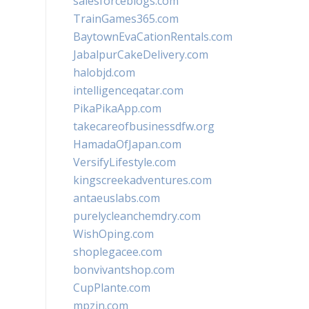
salesforceblogs.com
TrainGames365.com
BaytownEvaCationRentals.com
JabalpurCakeDelivery.com
halobjd.com
intelligenceqatar.com
PikaPikaApp.com
takecareofbusinessdfw.org
HamadaOfJapan.com
VersifyLifestyle.com
kingscreekadventures.com
antaeuslabs.com
purelycleanchemdry.com
WishOping.com
shoplegacee.com
bonvivantshop.com
CupPlante.com
mpzin.com