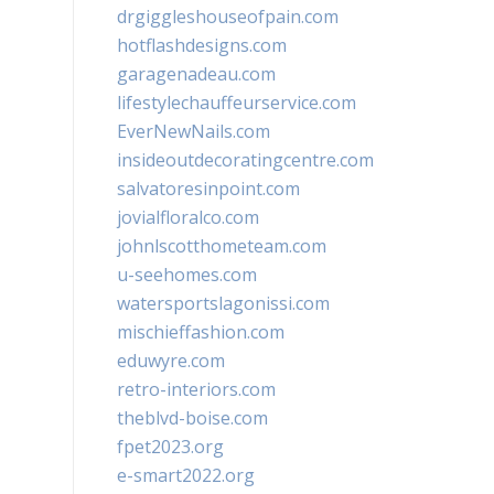
drgiggleshouseofpain.com
hotflashdesigns.com
garagenadeau.com
lifestylechauffeurservice.com
EverNewNails.com
insideoutdecoratingcentre.com
salvatoresinpoint.com
jovialfloralco.com
johnlscotthometeam.com
u-seehomes.com
watersportslagonissi.com
mischieffashion.com
eduwyre.com
retro-interiors.com
theblvd-boise.com
fpet2023.org
e-smart2022.org