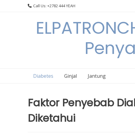
Skip
Call Us: +2782 444 YEAH
to
content
ELPATRONCH
Penya
Diabetes
Ginjal
Jantung
Faktor Penyebab Diab
Diketahui