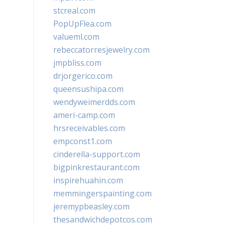
stcreal.com
PopUpFlea.com
valueml.com
rebeccatorresjewelry.com
jmpbliss.com
drjorgerico.com
queensushipa.com
wendyweimerdds.com
ameri-camp.com
hrsreceivables.com
empconst1.com
cinderella-support.com
bigpinkrestaurant.com
inspirehuahin.com
memmingerspainting.com
jeremypbeasley.com
thesandwichdepotcos.com