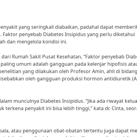
penyakit yang seringkali diabaikan, padahal dapat member
 Faktor penyebab Diabetes Insipidus yang perlu diketahui
 dan mengelola kondisi ini.
i dari Rumah Sakit Pusat Kesehatan, “Faktor penyebab Diab
aling umum adalah gangguan pada kelenjar hipofisis ata
penelitian yang dilakukan oleh Profesor Amin, ahli di bidan
disebabkan oleh gangguan produksi hormon antidiuretik (
 dalam munculnya Diabetes Insipidus. “Jika ada riwayat kelu
terkena penyakit ini bisa lebih tinggi,” kata dr. Cinta, seo
epala, atau penggunaan obat-obatan tertentu juga dapat me