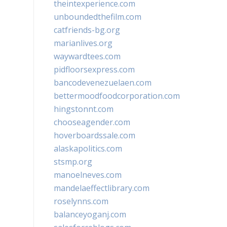
theintexperience.com
unboundedthefilm.com
catfriends-bg.org
marianlives.org
waywardtees.com
pidfloorsexpress.com
bancodevenezuelaen.com
bettermoodfoodcorporation.com
hingstonnt.com
chooseagender.com
hoverboardssale.com
alaskapolitics.com
stsmp.org
manoelneves.com
mandelaeffectlibrary.com
roselynns.com
balanceyoganj.com