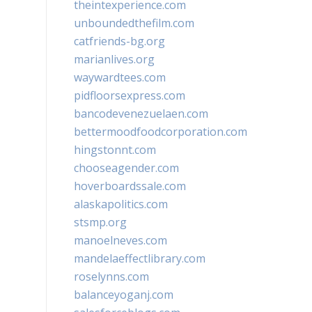
theintexperience.com
unboundedthefilm.com
catfriends-bg.org
marianlives.org
waywardtees.com
pidfloorsexpress.com
bancodevenezuelaen.com
bettermoodfoodcorporation.com
hingstonnt.com
chooseagender.com
hoverboardssale.com
alaskapolitics.com
stsmp.org
manoelneves.com
mandelaeffectlibrary.com
roselynns.com
balanceyoganj.com