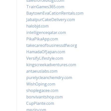
salesforceblogs.com
TrainGames365.com
BaytownEvaCationRentals.com
JabalpurCakeDelivery.com
halobjd.com
intelligenceqatar.com
PikaPikaApp.com
takecareofbusinessdfw.org
HamadaOfJapan.com
VersifyLifestyle.com
kingscreekadventures.com
antaeuslabs.com
purelycleanchemdry.com
WishOping.com
shoplegacee.com
bonvivantshop.com
CupPlante.com
mpzin.com