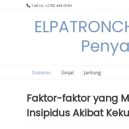
Skip
Call Us: +2782 444 YEAH
to
content
ELPATRONCH
Penya
Diabetes
Ginjal
Jantung
Faktor-faktor yang
Insipidus Akibat Ke