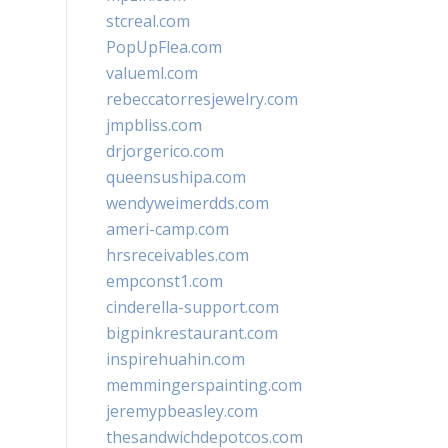
stcreal.com
PopUpFlea.com
valueml.com
rebeccatorresjewelry.com
jmpbliss.com
drjorgerico.com
queensushipa.com
wendyweimerdds.com
ameri-camp.com
hrsreceivables.com
empconst1.com
cinderella-support.com
bigpinkrestaurant.com
inspirehuahin.com
memmingerspainting.com
jeremypbeasley.com
thesandwichdepotcos.com