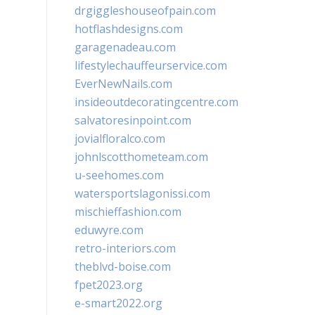
drgiggleshouseofpain.com
hotflashdesigns.com
garagenadeau.com
lifestylechauffeurservice.com
EverNewNails.com
insideoutdecoratingcentre.com
salvatoresinpoint.com
jovialfloralco.com
johnlscotthometeam.com
u-seehomes.com
watersportslagonissi.com
mischieffashion.com
eduwyre.com
retro-interiors.com
theblvd-boise.com
fpet2023.org
e-smart2022.org