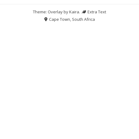
Theme: Overlay by
Kaira
.
Extra Text
Cape Town, South Africa