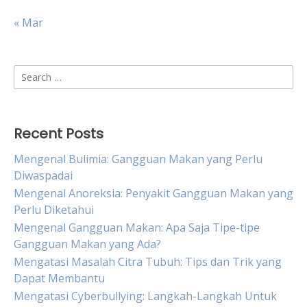
« Mar
Search
for:
Recent Posts
Mengenal Bulimia: Gangguan Makan yang Perlu
Diwaspadai
Mengenal Anoreksia: Penyakit Gangguan Makan yang
Perlu Diketahui
Mengenal Gangguan Makan: Apa Saja Tipe-tipe
Gangguan Makan yang Ada?
Mengatasi Masalah Citra Tubuh: Tips dan Trik yang
Dapat Membantu
Mengatasi Cyberbullying: Langkah-Langkah Untuk