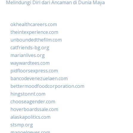
Melindungi Diri dari Ancaman di Dunia Maya
okhealthcareers.com
theintexperience.com
unboundedthefilm.com
catfriends-bg.org
marianlives.org
waywardtees.com
pidfloorsexpress.com
bancodevenezuelaen.com
bettermoodfoodcorporation.com
hingstonnt.com
chooseagender.com
hoverboardssale.com
alaskapolitics.com
stsmp.org
manoelneves.com