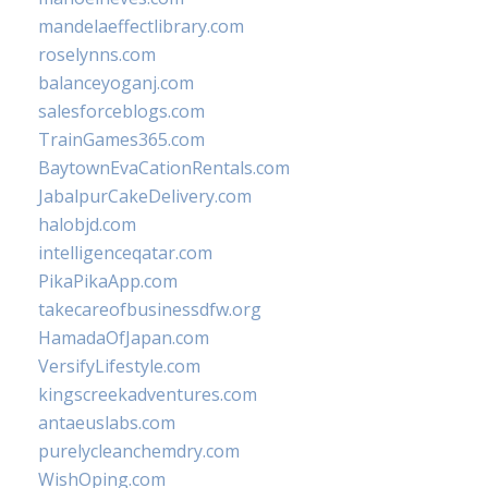
mandelaeffectlibrary.com
roselynns.com
balanceyoganj.com
salesforceblogs.com
TrainGames365.com
BaytownEvaCationRentals.com
JabalpurCakeDelivery.com
halobjd.com
intelligenceqatar.com
PikaPikaApp.com
takecareofbusinessdfw.org
HamadaOfJapan.com
VersifyLifestyle.com
kingscreekadventures.com
antaeuslabs.com
purelycleanchemdry.com
WishOping.com