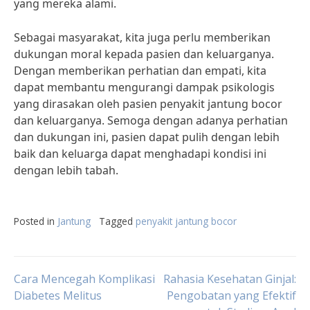
yang mereka alami.
Sebagai masyarakat, kita juga perlu memberikan
dukungan moral kepada pasien dan keluarganya.
Dengan memberikan perhatian dan empati, kita
dapat membantu mengurangi dampak psikologis
yang dirasakan oleh pasien penyakit jantung bocor
dan keluarganya. Semoga dengan adanya perhatian
dan dukungan ini, pasien dapat pulih dengan lebih
baik dan keluarga dapat menghadapi kondisi ini
dengan lebih tabah.
Posted in
Jantung
Tagged
penyakit jantung bocor
Post
Cara Mencegah Komplikasi
Rahasia Kesehatan Ginjal:
Diabetes Melitus
Pengobatan yang Efektif