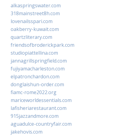
alkaspringswater.com
318mainstreet8h.com
lovenailsspari.com
oakberry-kuwait.com
quartzliterary.com
friendsofbroderickpark.com
studiopiattellina.com
jannagrillspringfield.com
fujiyamacharleston.com
elpatronchardon.com
donglaishun-order.com
fiamc-rome2022.org
mariceworldessentials.com
lafisheriarestaurant.com
915jazzandmore.com
aguadulce-countryfair.com
jakehovis.com