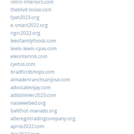
retro-interiors.com
theblvd-boise.com
fpet2023.org
e-smart2022.org
ngrc2022.org
leesfamilyfoods.com
lewis-lewis-cpas.com
eleontennis.com
cyetus.com
bradfordshops.com
almadenranchsanjose.com
advocatevijay.com
adlibilimler2023.com
naswwebed.org
balithut-manado.org
alteregotradingcompany.org
aprce2022.com