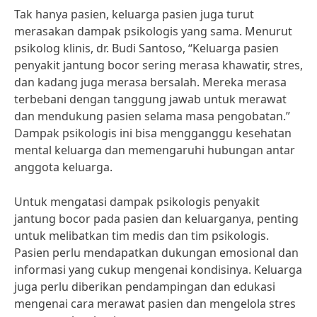
Tak hanya pasien, keluarga pasien juga turut
merasakan dampak psikologis yang sama. Menurut
psikolog klinis, dr. Budi Santoso, “Keluarga pasien
penyakit jantung bocor sering merasa khawatir, stres,
dan kadang juga merasa bersalah. Mereka merasa
terbebani dengan tanggung jawab untuk merawat
dan mendukung pasien selama masa pengobatan.”
Dampak psikologis ini bisa mengganggu kesehatan
mental keluarga dan memengaruhi hubungan antar
anggota keluarga.
Untuk mengatasi dampak psikologis penyakit
jantung bocor pada pasien dan keluarganya, penting
untuk melibatkan tim medis dan tim psikologis.
Pasien perlu mendapatkan dukungan emosional dan
informasi yang cukup mengenai kondisinya. Keluarga
juga perlu diberikan pendampingan dan edukasi
mengenai cara merawat pasien dan mengelola stres