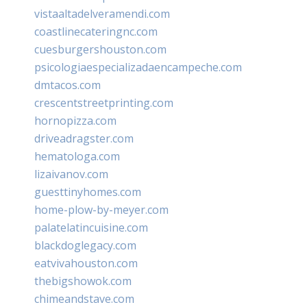
vistaaltadelveramendi.com
coastlinecateringnc.com
cuesburgershouston.com
psicologiaespecializadaencampeche.com
dmtacos.com
crescentstreetprinting.com
hornopizza.com
driveadragster.com
hematologa.com
lizaivanov.com
guesttinyhomes.com
home-plow-by-meyer.com
palatelatincuisine.com
blackdoglegacy.com
eatvivahouston.com
thebigshowok.com
chimeandstave.com