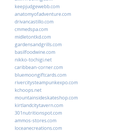
keepjudgewebb.com
anatomyofadventure.com
drivancastillo.com
cmmedspa.com
midletontkd.com
gardensandgrills.com
basilfoodwine.com
nikko-tochigi.net
caribbean-corner.com
bluemoongiftcards.com
rivercitysteampunkexpo.com
kchoops.net
mountainsideskateshop.com
kirtlandcitytavern.com
301nutritionspot.com
ammos-stores.com
loceanecreations.com