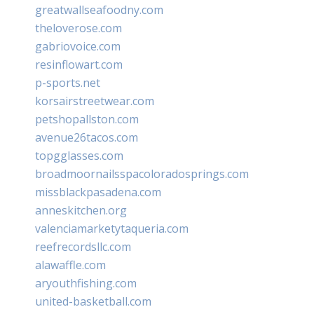
greatwallseafoodny.com
theloverose.com
gabriovoice.com
resinflowart.com
p-sports.net
korsairstreetwear.com
petshopallston.com
avenue26tacos.com
topgglasses.com
broadmoornailsspacoloradosprings.com
missblackpasadena.com
anneskitchen.org
valenciamarketytaqueria.com
reefrecordsllc.com
alawaffle.com
aryouthfishing.com
united-basketball.com