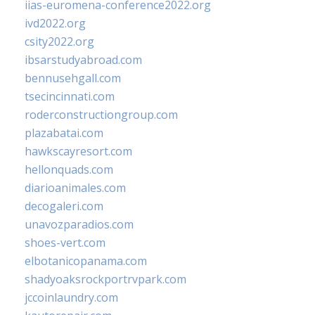
iias-euromena-conference2022.org
ivd2022.org
csity2022.org
ibsarstudyabroad.com
bennusehgall.com
tsecincinnati.com
roderconstructiongroup.com
plazabatai.com
hawkscayresort.com
hellonquads.com
diarioanimales.com
decogaleri.com
unavozparadios.com
shoes-vert.com
elbotanicopanama.com
shadyoaksrockportrvpark.com
jccoinlaundry.com