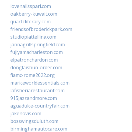
lovenailsspari.com
oakberry-kuwait.com
quartzliterary.com
friendsofbroderickpark.com
studiopiattellina.com
jannagrillspringfield.com
fujiyamacharleston.com
elpatronchardon.com
donglaishun-order.com
fiamc-rome2022.org
mariceworldessentials.com
lafisheriarestaurant.com
915jazzandmore.com
aguadulce-countryfair.com
jakehovis.com
bosswingsduluth.com
birminghamautocare.com