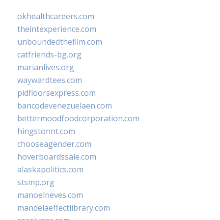
okhealthcareers.com
theintexperience.com
unboundedthefilm.com
catfriends-bg.org
marianlives.org
waywardtees.com
pidfloorsexpress.com
bancodevenezuelaen.com
bettermoodfoodcorporation.com
hingstonnt.com
chooseagender.com
hoverboardssale.com
alaskapolitics.com
stsmp.org
manoelneves.com
mandelaeffectlibrary.com