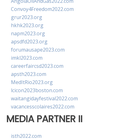
AngolaOilAndGas2022.com
Convoy4Freedom2022.com
grur2023.org
hkhk2023.org
napm2023.org
apsdfd2023.org
forumausape2023.com
imkl2023.com
careerfaircsd2023.com
apsth2023.com
MedItRio2023.org
lcicon2023boston.com
waitangidayfestival2022.com
vacancesscolaires2022.com
MEDIA PARTNER II
isth2022.com