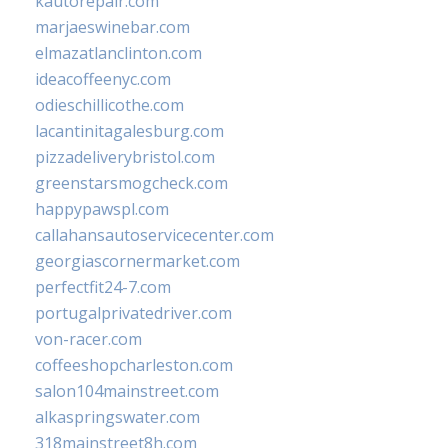
kautorepair.com
marjaeswinebar.com
elmazatlanclinton.com
ideacoffeenyc.com
odieschillicothe.com
lacantinitagalesburg.com
pizzadeliverybristol.com
greenstarsmogcheck.com
happypawspl.com
callahansautoservicecenter.com
georgiascornermarket.com
perfectfit24-7.com
portugalprivatedriver.com
von-racer.com
coffeeshopcharleston.com
salon104mainstreet.com
alkaspringswater.com
318mainstreet8h.com