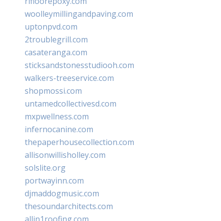
rifloorepoxy.com
woolleymillingandpaving.com
uptonpvd.com
2troublegrill.com
casateranga.com
sticksandstonesstudiooh.com
walkers-treeservice.com
shopmossi.com
untamedcollectivesd.com
mxpwellness.com
infernocanine.com
thepaperhousecollection.com
allisonwillisholley.com
solslite.org
portwayinn.com
djmaddogmusic.com
thesoundarchitects.com
allin1roofing.com