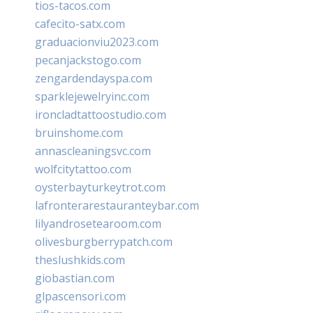
tios-tacos.com
cafecito-satx.com
graduacionviu2023.com
pecanjackstogo.com
zengardendayspa.com
sparklejewelryinc.com
ironcladtattoostudio.com
bruinshome.com
annascleaningsvc.com
wolfcitytattoo.com
oysterbayturkeytrot.com
lafronterarestauranteybar.com
lilyandrosetearoom.com
olivesburgberrypatch.com
theslushkids.com
giobastian.com
glpascensori.com