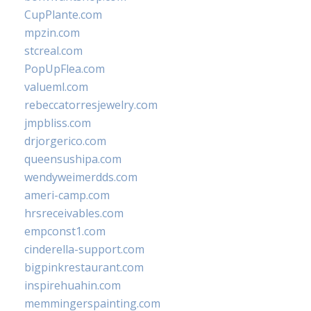
CupPlante.com
mpzin.com
stcreal.com
PopUpFlea.com
valueml.com
rebeccatorresjewelry.com
jmpbliss.com
drjorgerico.com
queensushipa.com
wendyweimerdds.com
ameri-camp.com
hrsreceivables.com
empconst1.com
cinderella-support.com
bigpinkrestaurant.com
inspirehuahin.com
memmingerspainting.com