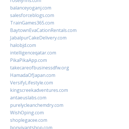
roselynns.com
balanceyoganj.com
salesforceblogs.com
TrainGames365.com
BaytownEvaCationRentals.com
JabalpurCakeDelivery.com
halobjd.com
intelligenceqatar.com
PikaPikaApp.com
takecareofbusinessdfw.org
HamadaOfJapan.com
VersifyLifestyle.com
kingscreekadventures.com
antaeuslabs.com
purelycleanchemdry.com
WishOping.com
shoplegacee.com
bonvivantshop.com