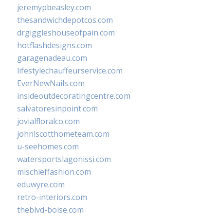
jeremypbeasley.com
thesandwichdepotcos.com
drgiggleshouseofpain.com
hotflashdesigns.com
garagenadeau.com
lifestylechauffeurservice.com
EverNewNails.com
insideoutdecoratingcentre.com
salvatoresinpoint.com
jovialfloralco.com
johnlscotthometeam.com
u-seehomes.com
watersportslagonissi.com
mischieffashion.com
eduwyre.com
retro-interiors.com
theblvd-boise.com