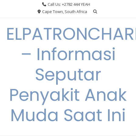
Skip
Call Us: +2782 444 YEAH
to
Cape Town, South Africa
content
ELPATRONCHA
– Informasi
Seputar
Penyakit Anak
Muda Saat Ini