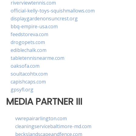
riverviewtennis.com
official-kelly-toys-squishmallows.com
displaygardenonsuncrest.org
bbq-empire-usa.com
feedstoreva.com
drogopets.com
ediblechalk.com
tabletennisnearme.com
oaksofa.com
soultacohtx.com
capishcaps.com
gpsyfl.org
MEDIA PARTNER III
vwrepairarlington.com
cleaningservicebaltimore-md.com
beckslandscapeandfence.com