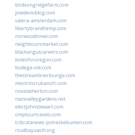
birdsongridgefarm.com
joiedevivblog.com
valera-amsterdam.com
libertybrandhemp.com
norwoodinnwi.com
neighboursmarket.com
blackanguscareers.com
bolesfororegon.com
bodega-ole.com
thestreamlinerlounge.com
mestrinorubanofc.com
novelatherton.com
nassvalleygardens.net
electjohnstewart.com
omptourtravels.com
tribratanews-polreskebumen.com
rsudbayuasih.org