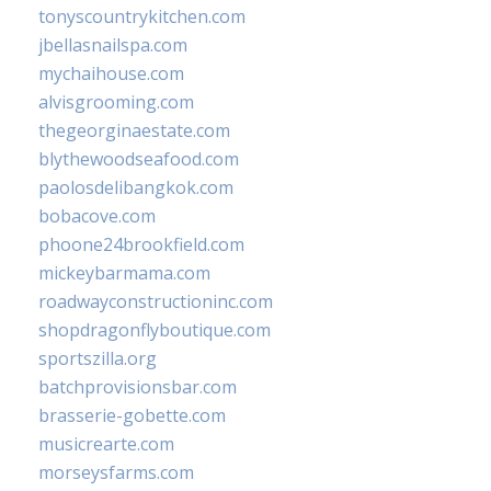
tonyscountrykitchen.com
jbellasnailspa.com
mychaihouse.com
alvisgrooming.com
thegeorginaestate.com
blythewoodseafood.com
paolosdelibangkok.com
bobacove.com
phoone24brookfield.com
mickeybarmama.com
roadwayconstructioninc.com
shopdragonflyboutique.com
sportszilla.org
batchprovisionsbar.com
brasserie-gobette.com
musicrearte.com
morseysfarms.com