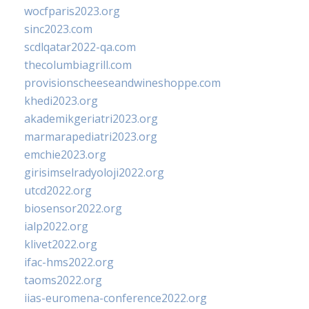
wocfparis2023.org
sinc2023.com
scdlqatar2022-qa.com
thecolumbiagrill.com
provisionscheeseandwineshoppe.com
khedi2023.org
akademikgeriatri2023.org
marmarapediatri2023.org
emchie2023.org
girisimselradyoloji2022.org
utcd2022.org
biosensor2022.org
ialp2022.org
klivet2022.org
ifac-hms2022.org
taoms2022.org
iias-euromena-conference2022.org