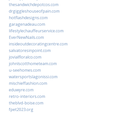
thesandwichdepotcos.com
drgiggleshouseofpain.com
hotflashdesigns.com
garagenadeau.com
lifestylechauffeurservice.com
EverNewNails.com
insideoutdecoratingcentre.com
salvatoresinpoint.com
jovialfloralco.com
johnlscotthometeam.com
u-seehomes.com
watersportslagonissi.com
mischieffashion.com
eduwyre.com
retro-interiors.com
theblvd-boise.com
fpet2023.org