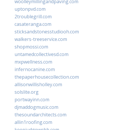
woolleymillingandpaving.com
uptonpvd.com
2troublegrill.com
casateranga.com
sticksandstonesstudiooh.com
walkers-treeservice.com
shopmossi.com
untamedcollectivesd.com
mxpwellness.com
infernocanine.com
thepaperhousecollection.com
allisonwillisholley.com
solslite.org
portwayinn.com
djmaddogmusic.com
thesoundarchitects.com
allin1roofing.com
keepjudgewebb.com