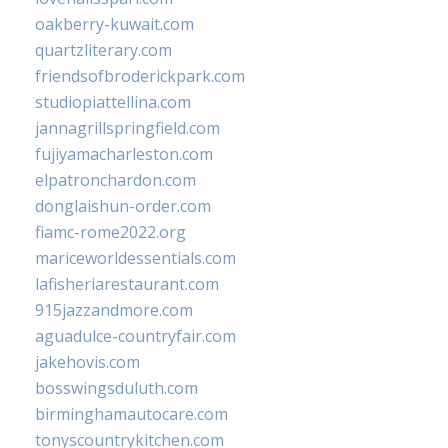
oakberry-kuwait.com
quartzliterary.com
friendsofbroderickpark.com
studiopiattellina.com
jannagrillspringfield.com
fujiyamacharleston.com
elpatronchardon.com
donglaishun-order.com
fiamc-rome2022.org
mariceworldessentials.com
lafisheriarestaurant.com
915jazzandmore.com
aguadulce-countryfair.com
jakehovis.com
bosswingsduluth.com
birminghamautocare.com
tonyscountrykitchen.com