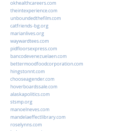
okhealthcareers.com
theintexperience.com
unboundedthefilm.com
catfriends-bg.org
marianlives.org
waywardtees.com
pidfloorsexpress.com
bancodevenezuelaen.com
bettermoodfoodcorporation.com
hingstonnt.com
chooseagender.com
hoverboardssale.com
alaskapolitics.com
stsmp.org
manoelneves.com
mandelaeffectlibrary.com
roselynns.com