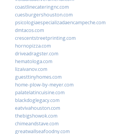
coastlinecateringnc.com
cuesburgershouston.com
psicologiaespecializadaencampeche.com
dmtacos.com
crescentstreetprinting.com
hornopizza.com
driveadragster.com
hematologa.com
lizaivanov.com
guesttinyhomes.com
home-plow-by-meyer.com
palatelatincuisine.com
blackdoglegacy.com
eatvivahouston.com
thebigshowok.com
chimeandstave.com
greatwallseafoodny.com