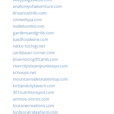
anatomyofadventure.com
drivancastillo.com
cmmedspa.com
midletontkd.com
gardensandgrills.com
basilfoodwine.com
nikko-tochigi.net
caribbean-corner.com
bluemoongiftcards.com
rivercitysteampunkexpo.com
kchoops.net
mountainsideskateshop.com
kirtlandcitytavern.com
301nutritionspot.com
ammos-stores.com
loceanecreations.com
birdsongridgefarm.com