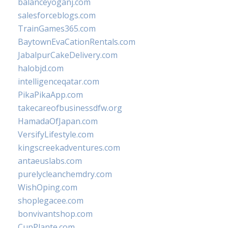
balanceyoganj.com
salesforceblogs.com
TrainGames365.com
BaytownEvaCationRentals.com
JabalpurCakeDelivery.com
halobjd.com
intelligenceqatar.com
PikaPikaApp.com
takecareofbusinessdfw.org
HamadaOfJapan.com
VersifyLifestyle.com
kingscreekadventures.com
antaeuslabs.com
purelycleanchemdry.com
WishOping.com
shoplegacee.com
bonvivantshop.com
CupPlante.com