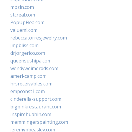
mpzin.com
stcreal.com
PopUpFlea.com
valueml.com
rebeccatorresjewelry.com
jmpbliss.com
drjorgerico.com
queensushipa.com
wendyweimerdds.com
ameri-camp.com
hrsreceivables.com
empconst1.com
cinderella-support.com
bigpinkrestaurant.com
inspirehuahin.com
memmingerspainting.com
jeremypbeasley.com