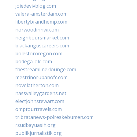
joiedevivblog.com
valera-amsterdam.com
libertybrandhemp.com
norwoodinnwi.com
neighboursmarket.com
blackanguscareers.com
bolesfororegon.com
bodega-ole.com
thestreamlinerlounge.com
mestrinorubanofc.com
novelatherton.com
nassvalleygardens.net
electjohnstewart.com
omptourtravels.com
tribratanews-polreskebumen.com
rsudbayuasih.org
publikjurnalistik.org