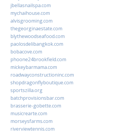
jbellasnailspa.com
mychaihouse.com
alvisgrooming.com
thegeorginaestate.com
blythewoodseafood.com
paolosdelibangkok.com
bobacove.com
phoone24brookfield.com
mickeybarmama.com
roadwayconstructioninc.com
shopdragonflyboutique.com
sportszilla.org
batchprovisionsbar.com
brasserie-gobette.com
musicrearte.com
morseysfarms.com
riverviewtennis.com