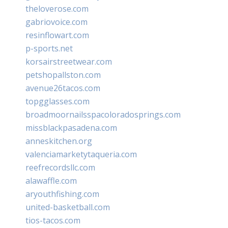
theloverose.com
gabriovoice.com
resinflowart.com
p-sports.net
korsairstreetwear.com
petshopallston.com
avenue26tacos.com
topgglasses.com
broadmoornailsspacoloradosprings.com
missblackpasadena.com
anneskitchen.org
valenciamarketytaqueria.com
reefrecordsllc.com
alawaffle.com
aryouthfishing.com
united-basketball.com
tios-tacos.com