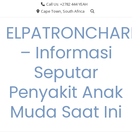
Skip
Call Us: +2782 444 YEAH
to
Cape Town, South Africa
content
ELPATRONCHA
– Informasi
Seputar
Penyakit Anak
Muda Saat Ini