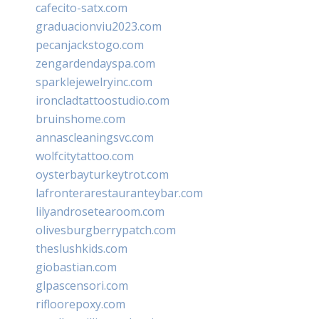
cafecito-satx.com
graduacionviu2023.com
pecanjackstogo.com
zengardendayspa.com
sparklejewelryinc.com
ironcladtattoostudio.com
bruinshome.com
annascleaningsvc.com
wolfcitytattoo.com
oysterbayturkeytrot.com
lafronterarestauranteybar.com
lilyandrosetearoom.com
olivesburgberrypatch.com
theslushkids.com
giobastian.com
glpascensori.com
rifloorepoxy.com