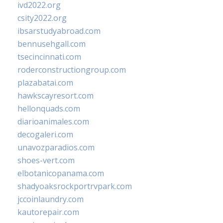
ivd2022.org
csity2022.org
ibsarstudyabroad.com
bennusehgall.com
tsecincinnati.com
roderconstructiongroup.com
plazabatai.com
hawkscayresort.com
hellonquads.com
diarioanimales.com
decogaleri.com
unavozparadios.com
shoes-vert.com
elbotanicopanama.com
shadyoaksrockportrvpark.com
jccoinlaundry.com
kautorepair.com