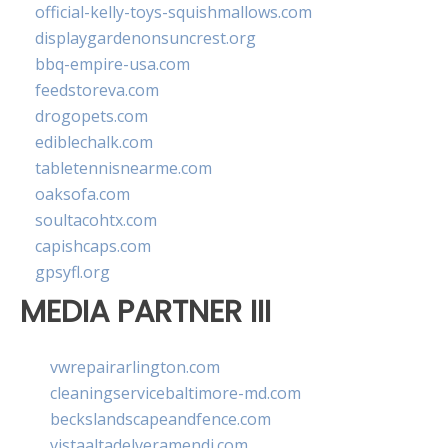
official-kelly-toys-squishmallows.com
displaygardenonsuncrest.org
bbq-empire-usa.com
feedstoreva.com
drogopets.com
ediblechalk.com
tabletennisnearme.com
oaksofa.com
soultacohtx.com
capishcaps.com
gpsyfl.org
MEDIA PARTNER III
vwrepairarlington.com
cleaningservicebaltimore-md.com
beckslandscapeandfence.com
vistaaltadelveramendi.com