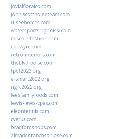
jovialfloralco.com
johnlscotthometeam.com
u-seehomes.com
watersportslagonissi.com
mischieffashion.com
eduwyre.com
retro-interiors.com
theblvd-boise.com
fpet2023.org
e-smart2022.org
ngrc2022.org
leesfamilyfoods.com
lewis-lewis-cpas.com
eleontennis.com
cyetus.com
bradfordshops.com
almadenranchsanjose.com