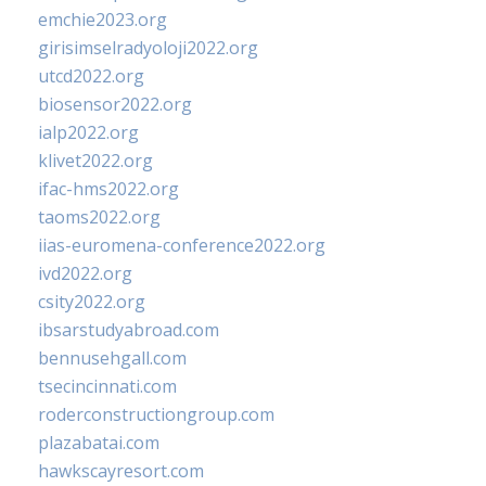
emchie2023.org
girisimselradyoloji2022.org
utcd2022.org
biosensor2022.org
ialp2022.org
klivet2022.org
ifac-hms2022.org
taoms2022.org
iias-euromena-conference2022.org
ivd2022.org
csity2022.org
ibsarstudyabroad.com
bennusehgall.com
tsecincinnati.com
roderconstructiongroup.com
plazabatai.com
hawkscayresort.com