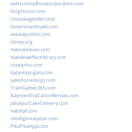
bettermoodfoodcorporation.com
hingstonnt.com
chooseagender.com
hoverboardssale.com
alaskapolitics.com
stsmp.org
manoelneves.com
mandelaeffectlibrary.com
roselynns.com
balanceyoganj.com
salesforceblogs.com
TrainGames365.com
BaytownEvaCationRentals.com
JabalpurCakeDelivery.com
halobjd.com
intelligenceqatar.com
PikaPikaApp.com