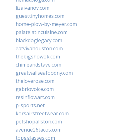
lizaivanov.com
guesttinyhomes.com
home-plow-by-meyer.com
palatelatincuisine.com
blackdoglegacy.com
eatvivahouston.com
thebigshowok.com
chimeandstave.com
greatwallseafoodny.com
theloverose.com
gabriovoice.com
resinflowart.com
p-sports.net
korsairstreetwear.com
petshopallston.com
avenue26tacos.com
topgglasses.com