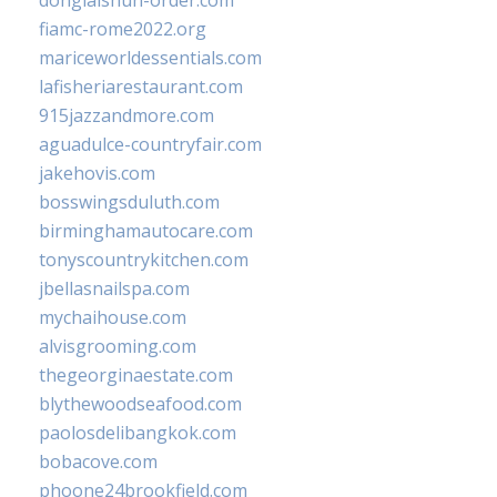
donglaishun-order.com
fiamc-rome2022.org
mariceworldessentials.com
lafisheriarestaurant.com
915jazzandmore.com
aguadulce-countryfair.com
jakehovis.com
bosswingsduluth.com
birminghamautocare.com
tonyscountrykitchen.com
jbellasnailspa.com
mychaihouse.com
alvisgrooming.com
thegeorginaestate.com
blythewoodseafood.com
paolosdelibangkok.com
bobacove.com
phoone24brookfield.com