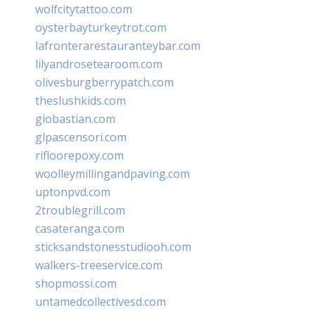
wolfcitytattoo.com
oysterbayturkeytrot.com
lafronterarestauranteybar.com
lilyandrosetearoom.com
olivesburgberrypatch.com
theslushkids.com
giobastian.com
glpascensori.com
rifloorepoxy.com
woolleymillingandpaving.com
uptonpvd.com
2troublegrill.com
casateranga.com
sticksandstonesstudiooh.com
walkers-treeservice.com
shopmossi.com
untamedcollectivesd.com