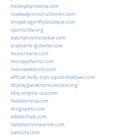
mickeybarmama.com
roadwayconstructioninc.com
shopdragonflyboutique.com
sportszilla.org
batchprovisionsbar.com
brasserie-gobette.com
musicrearte.com
morseysfarms.com
riverviewtennis.com
official-kelly-toys-squishmallows.com
displaygardenonsuncrest.org
bbq-empire-usa.com
feedstoreva.com
drogopets.com
ediblechalk.com
tabletennisnearme.com
oaksofa.com