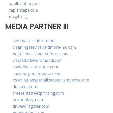
soultacohtx.com
capishcaps.com
gpsyfl.org
MEDIA PARTNER III
vwrepairarlington.com
cleaningservicebaltimore-md.com
beckslandscapeandfence.com
vistaaltadelveramendi.com
coastlinecateringnc.com
cuesburgershouston.com
psicologiaespecializadaencampeche.com
dmtacos.com
crescentstreetprinting.com
hornopizza.com
driveadragster.com
hematologa.com