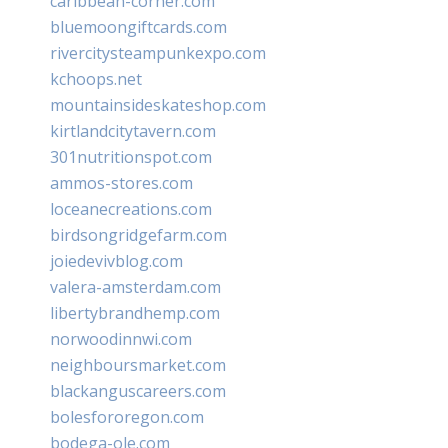
caribbean-corner.com
bluemoongiftcards.com
rivercitysteampunkexpo.com
kchoops.net
mountainsideskateshop.com
kirtlandcitytavern.com
301nutritionspot.com
ammos-stores.com
loceanecreations.com
birdsongridgefarm.com
joiedevivblog.com
valera-amsterdam.com
libertybrandhemp.com
norwoodinnwi.com
neighboursmarket.com
blackanguscareers.com
bolesfororegon.com
bodega-ole.com