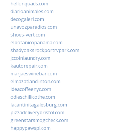
hellonquads.com
diarioanimales.com
decogaleri.com
unavozparadios.com
shoes-vert.com
elbotanicopanama.com
shadyoaksrockportrvpark.com
jccoinlaundry.com
kautorepair.com
marjaeswinebar.com
elmazatlanclinton.com
ideacoffeenyc.com
odieschillicothe.com
lacantinitagalesburg.com
pizzadeliverybristol.com
greenstarsmogcheck.com
happypawspl.com