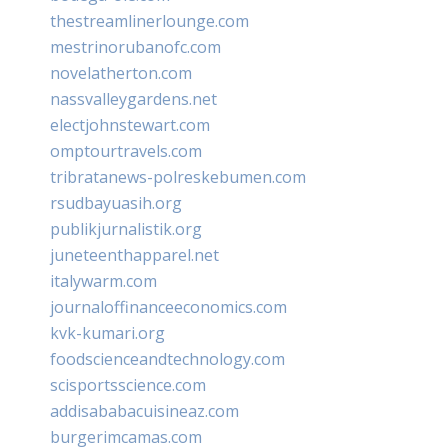
thestreamlinerlounge.com
mestrinorubanofc.com
novelatherton.com
nassvalleygardens.net
electjohnstewart.com
omptourtravels.com
tribratanews-polreskebumen.com
rsudbayuasih.org
publikjurnalistik.org
juneteenthapparel.net
italywarm.com
journaloffinanceeconomics.com
kvk-kumari.org
foodscienceandtechnology.com
scisportsscience.com
addisababacuisineaz.com
burgerimcamas.com