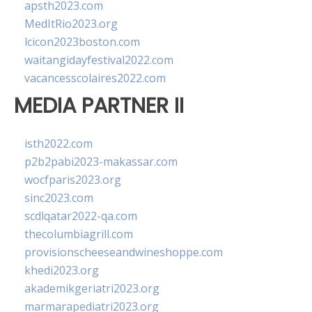
apsth2023.com
MedItRio2023.org
lcicon2023boston.com
waitangidayfestival2022.com
vacancesscolaires2022.com
MEDIA PARTNER II
isth2022.com
p2b2pabi2023-makassar.com
wocfparis2023.org
sinc2023.com
scdlqatar2022-qa.com
thecolumbiagrill.com
provisionscheeseandwineshoppe.com
khedi2023.org
akademikgeriatri2023.org
marmarapediatri2023.org