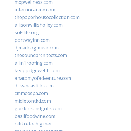
mxpwellness.com
infernocanine.com
thepaperhousecollection.com
allisonwillisholley.com
solslite.org
portwayinn.com
djmaddogmusic.com
thesoundarchitects.com
allin1roofing.com
keepjudgewebb.com
anatomyofadventure.com
drivancastillo.com
cmmedspa.com
midletontkd.com
gardensandgrills.com
basilfoodwine.com
nikko-tochigi.net