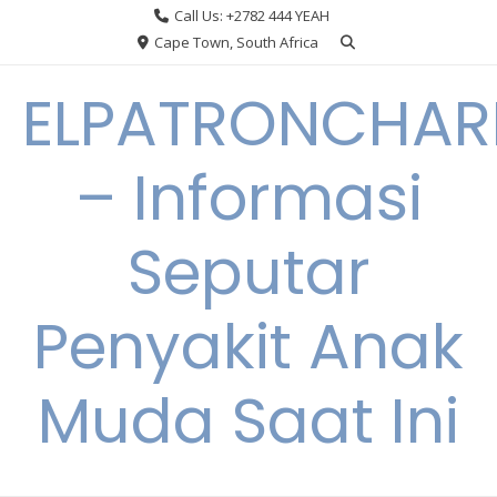
Skip
Call Us: +2782 444 YEAH
to
Cape Town, South Africa
content
ELPATRONCHA
– Informasi
Seputar
Penyakit Anak
Muda Saat Ini