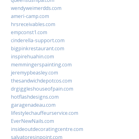
queensushipa.com
wendyweimerdds.com
ameri-camp.com
hrsreceivables.com
empconst1.com
cinderella-support.com
bigpinkrestaurant.com
inspirehuahin.com
memmingerspainting.com
jeremypbeasley.com
thesandwichdepotcos.com
drgiggleshouseofpain.com
hotflashdesigns.com
garagenadeau.com
lifestylechauffeurservice.com
EverNewNails.com
insideoutdecoratingcentre.com
salvatoresinpoint.com