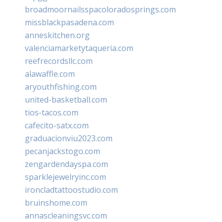
broadmoornailsspacoloradosprings.com
missblackpasadena.com
anneskitchen.org
valenciamarketytaqueria.com
reefrecordsllc.com
alawaffle.com
aryouthfishing.com
united-basketball.com
tios-tacos.com
cafecito-satx.com
graduacionviu2023.com
pecanjackstogo.com
zengardendayspa.com
sparklejewelryinc.com
ironcladtattoostudio.com
bruinshome.com
annascleaningsvc.com