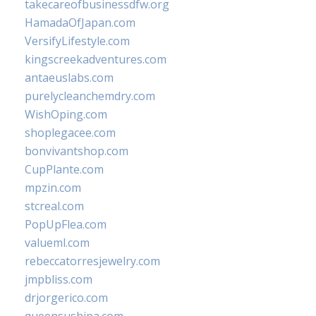
takecareofbusinessdfw.org
HamadaOfJapan.com
VersifyLifestyle.com
kingscreekadventures.com
antaeuslabs.com
purelycleanchemdry.com
WishOping.com
shoplegacee.com
bonvivantshop.com
CupPlante.com
mpzin.com
stcreal.com
PopUpFlea.com
valueml.com
rebeccatorresjewelry.com
jmpbliss.com
drjorgerico.com