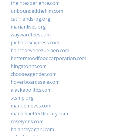
theintexperience.com
unboundedthefilm.com
catfriends-bg.org
marianlives.org
waywardtees.com
pidfloorsexpress.com
bancodevenezuelaen.com
bettermoodfoodcorporation.com
hingstonnt.com
chooseagender.com
hoverboardssale.com
alaskapolitics.com
stsmp.org
manoelneves.com
mandelaeffectlibrary.com
roselynns.com
balanceyoganj.com