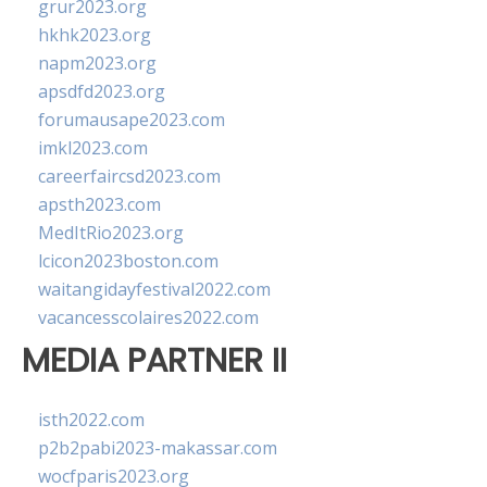
grur2023.org
hkhk2023.org
napm2023.org
apsdfd2023.org
forumausape2023.com
imkl2023.com
careerfaircsd2023.com
apsth2023.com
MedItRio2023.org
lcicon2023boston.com
waitangidayfestival2022.com
vacancesscolaires2022.com
MEDIA PARTNER II
isth2022.com
p2b2pabi2023-makassar.com
wocfparis2023.org