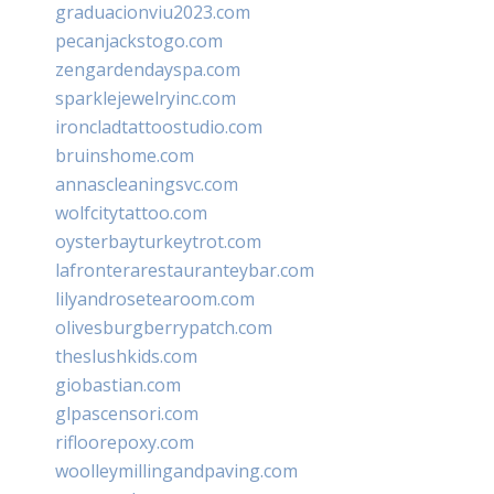
graduacionviu2023.com
pecanjackstogo.com
zengardendayspa.com
sparklejewelryinc.com
ironcladtattoostudio.com
bruinshome.com
annascleaningsvc.com
wolfcitytattoo.com
oysterbayturkeytrot.com
lafronterarestauranteybar.com
lilyandrosetearoom.com
olivesburgberrypatch.com
theslushkids.com
giobastian.com
glpascensori.com
rifloorepoxy.com
woolleymillingandpaving.com