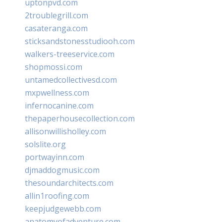
uptonpvd.com
2troublegrill.com
casateranga.com
sticksandstonesstudiooh.com
walkers-treeservice.com
shopmossi.com
untamedcollectivesd.com
mxpwellness.com
infernocanine.com
thepaperhousecollection.com
allisonwillisholley.com
solslite.org
portwayinn.com
djmaddogmusic.com
thesoundarchitects.com
allin1roofing.com
keepjudgewebb.com
anatomyofadventure.com