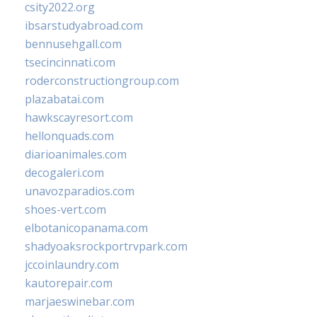
csity2022.org
ibsarstudyabroad.com
bennusehgall.com
tsecincinnati.com
roderconstructiongroup.com
plazabatai.com
hawkscayresort.com
hellonquads.com
diarioanimales.com
decogaleri.com
unavozparadios.com
shoes-vert.com
elbotanicopanama.com
shadyoaksrockportrvpark.com
jccoinlaundry.com
kautorepair.com
marjaeswinebar.com