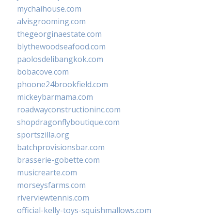
mychaihouse.com
alvisgrooming.com
thegeorginaestate.com
blythewoodseafood.com
paolosdelibangkok.com
bobacove.com
phoone24brookfield.com
mickeybarmama.com
roadwayconstructioninc.com
shopdragonflyboutique.com
sportszilla.org
batchprovisionsbar.com
brasserie-gobette.com
musicrearte.com
morseysfarms.com
riverviewtennis.com
official-kelly-toys-squishmallows.com