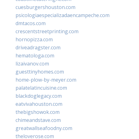
cuesburgershouston.com
psicologiaespecializadaencampeche.com
dmtacos.com
crescentstreetprinting.com
hornopizza.com
driveadragster.com
hematologa.com
lizaivanov.com
guesttinyhomes.com
home-plow-by-meyer.com
palatelatincuisine.com
blackdoglegacy.com
eatvivahouston.com
thebigshowok.com
chimeandstave.com
greatwallseafoodny.com
theloverose.com