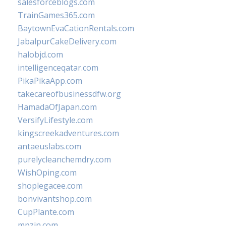
salesforceblogs.com
TrainGames365.com
BaytownEvaCationRentals.com
JabalpurCakeDelivery.com
halobjd.com
intelligenceqatar.com
PikaPikaApp.com
takecareofbusinessdfw.org
HamadaOfJapan.com
VersifyLifestyle.com
kingscreekadventures.com
antaeuslabs.com
purelycleanchemdry.com
WishOping.com
shoplegacee.com
bonvivantshop.com
CupPlante.com
mpzin.com