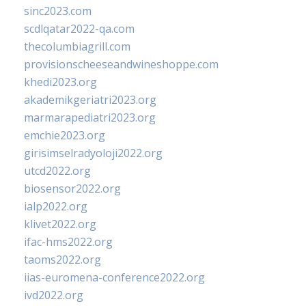
sinc2023.com
scdlqatar2022-qa.com
thecolumbiagrill.com
provisionscheeseandwineshoppe.com
khedi2023.org
akademikgeriatri2023.org
marmarapediatri2023.org
emchie2023.org
girisimselradyoloji2022.org
utcd2022.org
biosensor2022.org
ialp2022.org
klivet2022.org
ifac-hms2022.org
taoms2022.org
iias-euromena-conference2022.org
ivd2022.org