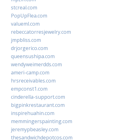
stcreal.com
PopUpFlea.com
valueml.com
rebeccatorresjewelry.com
jmpbliss.com
drjorgerico.com
queensushipa.com
wendyweimerdds.com
ameri-camp.com
hrsreceivables.com
empconst1.com
cinderella-support.com
bigpinkrestaurant.com
inspirehuahin.com
memmingerspainting.com
jeremypbeasley.com
thesandwichdepotcos.com