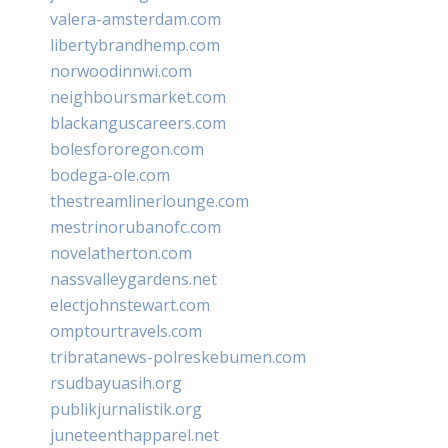
valera-amsterdam.com
libertybrandhemp.com
norwoodinnwi.com
neighboursmarket.com
blackanguscareers.com
bolesfororegon.com
bodega-ole.com
thestreamlinerlounge.com
mestrinorubanofc.com
novelatherton.com
nassvalleygardens.net
electjohnstewart.com
omptourtravels.com
tribratanews-polreskebumen.com
rsudbayuasih.org
publikjurnalistik.org
juneteenthapparel.net