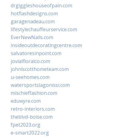
drgiggleshouseofpain.com
hotflashdesigns.com
garagenadeau.com
lifestylechauffeurservice.com
EverNewNails.com
insideoutdecoratingcentre.com
salvatoresinpoint.com
jovialfloralco.com
johnlscotthometeam.com
u-seehomes.com
watersportslagonissi.com
mischieffashion.com
eduwyre.com
retro-interiors.com
theblvd-boise.com
fpet2023.org
e-smart2022.org