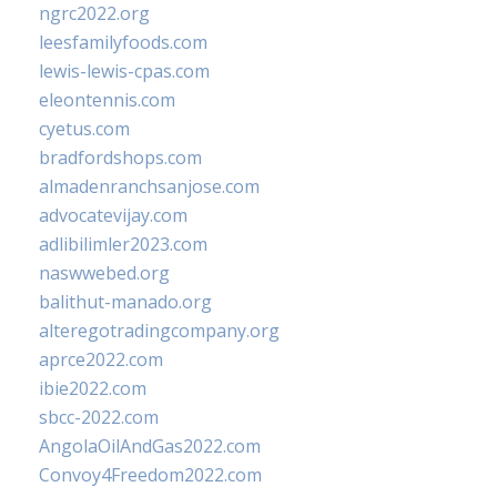
ngrc2022.org
leesfamilyfoods.com
lewis-lewis-cpas.com
eleontennis.com
cyetus.com
bradfordshops.com
almadenranchsanjose.com
advocatevijay.com
adlibilimler2023.com
naswwebed.org
balithut-manado.org
alteregotradingcompany.org
aprce2022.com
ibie2022.com
sbcc-2022.com
AngolaOilAndGas2022.com
Convoy4Freedom2022.com