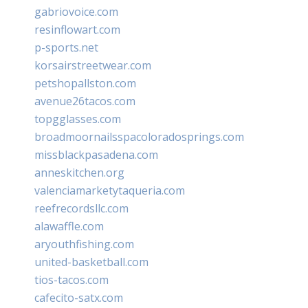
gabriovoice.com
resinflowart.com
p-sports.net
korsairstreetwear.com
petshopallston.com
avenue26tacos.com
topgglasses.com
broadmoornailsspacoloradosprings.com
missblackpasadena.com
anneskitchen.org
valenciamarketytaqueria.com
reefrecordsllc.com
alawaffle.com
aryouthfishing.com
united-basketball.com
tios-tacos.com
cafecito-satx.com