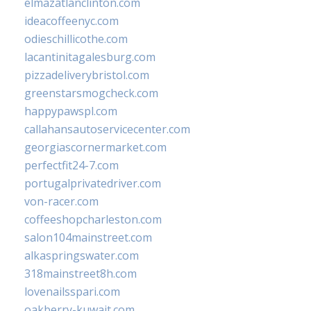
elmazatlanclinton.com
ideacoffeenyc.com
odieschillicothe.com
lacantinitagalesburg.com
pizzadeliverybristol.com
greenstarsmogcheck.com
happypawspl.com
callahansautoservicecenter.com
georgiascornermarket.com
perfectfit24-7.com
portugalprivatedriver.com
von-racer.com
coffeeshopcharleston.com
salon104mainstreet.com
alkaspringswater.com
318mainstreet8h.com
lovenailsspari.com
oakberry-kuwait.com