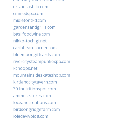
drivancastillo.com
cmmedspa.com
midletontkd.com
gardensandgrills.com
basilfoodwine.com
nikko-tochigi.net
caribbean-corner.com
bluemoongiftcards.com
rivercitysteampunkexpo.com
kchoops.net
mountainsideskateshop.com
kirtlandcitytavern.com
301nutritionspot.com
ammos-stores.com
loceanecreations.com
birdsongridgefarm.com
joiedevivblog.com