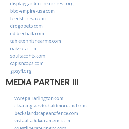
displaygardenonsuncrest.org
bbq-empire-usa.com
feedstoreva.com
drogopets.com
ediblechalk.com
tabletennisnearme.com
oaksofa.com
soultacohtx.com
capishcaps.com
gpsyfl.org
MEDIA PARTNER III
vwrepairarlington.com
cleaningservicebaltimore-md.com
beckslandscapeandfence.com
vistaaltadelveramendi.com
coastlinecateringnc.com