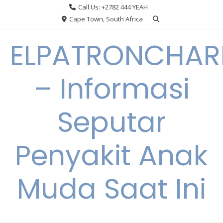
Skip
Call Us: +2782 444 YEAH
to
Cape Town, South Africa
content
ELPATRONCHA
– Informasi
Seputar
Penyakit Anak
Muda Saat Ini