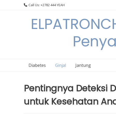
Skip
Call Us: +2782 444 YEAH
to
content
ELPATRONCH
Penya
Diabetes
Ginjal
Jantung
Pentingnya Deteksi Di
untuk Kesehatan An