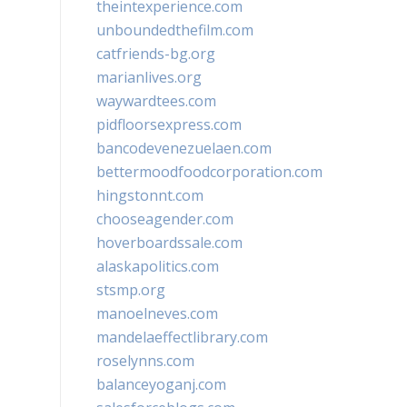
theintexperience.com
unboundedthefilm.com
catfriends-bg.org
marianlives.org
waywardtees.com
pidfloorsexpress.com
bancodevenezuelaen.com
bettermoodfoodcorporation.com
hingstonnt.com
chooseagender.com
hoverboardssale.com
alaskapolitics.com
stsmp.org
manoelneves.com
mandelaeffectlibrary.com
roselynns.com
balanceyoganj.com