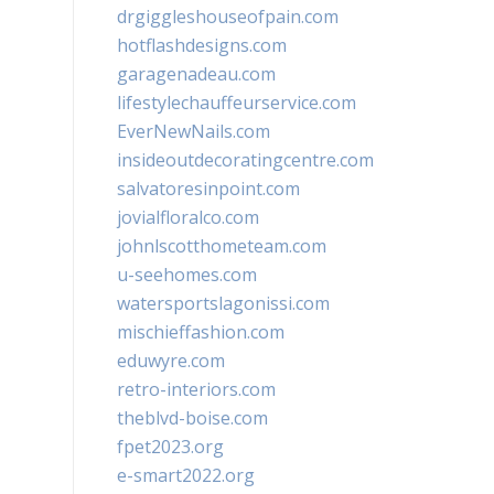
drgiggleshouseofpain.com
hotflashdesigns.com
garagenadeau.com
lifestylechauffeurservice.com
EverNewNails.com
insideoutdecoratingcentre.com
salvatoresinpoint.com
jovialfloralco.com
johnlscotthometeam.com
u-seehomes.com
watersportslagonissi.com
mischieffashion.com
eduwyre.com
retro-interiors.com
theblvd-boise.com
fpet2023.org
e-smart2022.org