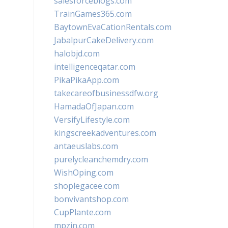
salesforceblogs.com
TrainGames365.com
BaytownEvaCationRentals.com
JabalpurCakeDelivery.com
halobjd.com
intelligenceqatar.com
PikaPikaApp.com
takecareofbusinessdfw.org
HamadaOfJapan.com
VersifyLifestyle.com
kingscreekadventures.com
antaeuslabs.com
purelycleanchemdry.com
WishOping.com
shoplegacee.com
bonvivantshop.com
CupPlante.com
mpzin.com