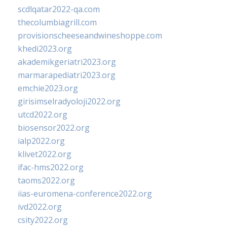
scdlqatar2022-qa.com
thecolumbiagrill.com
provisionscheeseandwineshoppe.com
khedi2023.org
akademikgeriatri2023.org
marmarapediatri2023.org
emchie2023.org
girisimselradyoloji2022.org
utcd2022.org
biosensor2022.org
ialp2022.org
klivet2022.org
ifac-hms2022.org
taoms2022.org
iias-euromena-conference2022.org
ivd2022.org
csity2022.org