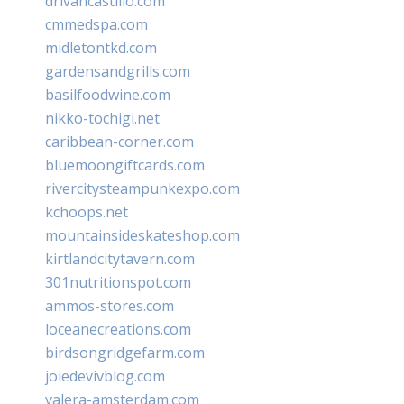
drivancastillo.com
cmmedspa.com
midletontkd.com
gardensandgrills.com
basilfoodwine.com
nikko-tochigi.net
caribbean-corner.com
bluemoongiftcards.com
rivercitysteampunkexpo.com
kchoops.net
mountainsideskateshop.com
kirtlandcitytavern.com
301nutritionspot.com
ammos-stores.com
loceanecreations.com
birdsongridgefarm.com
joiedevivblog.com
valera-amsterdam.com