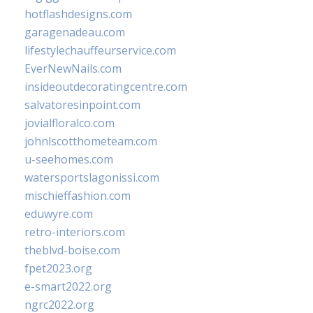
hotflashdesigns.com
garagenadeau.com
lifestylechauffeurservice.com
EverNewNails.com
insideoutdecoratingcentre.com
salvatoresinpoint.com
jovialfloralco.com
johnlscotthometeam.com
u-seehomes.com
watersportslagonissi.com
mischieffashion.com
eduwyre.com
retro-interiors.com
theblvd-boise.com
fpet2023.org
e-smart2022.org
ngrc2022.org