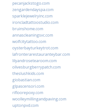
pecanjackstogo.com
zengardendayspa.com
sparklejewelryinc.com
ironcladtattoostudio.com
bruinshome.com
annascleaningsvc.com
wolfcitytattoo.com
oysterbayturkeytrot.com
lafronterarestauranteybar.com
lilyandrosetearoom.com
olivesburgberrypatch.com
theslushkids.com
giobastian.com
glpascensori.com
rifloorepoxy.com
woolleymillingandpaving.com
uptonpvd.com