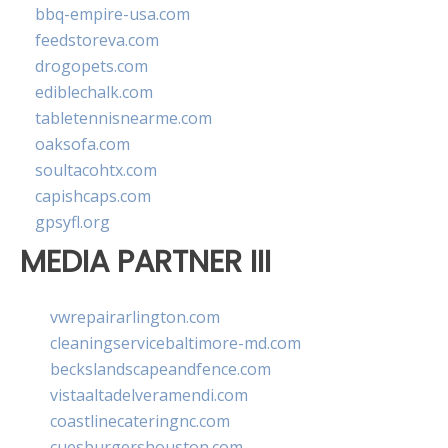
bbq-empire-usa.com
feedstoreva.com
drogopets.com
ediblechalk.com
tabletennisnearme.com
oaksofa.com
soultacohtx.com
capishcaps.com
gpsyfl.org
MEDIA PARTNER III
vwrepairarlington.com
cleaningservicebaltimore-md.com
beckslandscapeandfence.com
vistaaltadelveramendi.com
coastlinecateringnc.com
cuesburgershouston.com