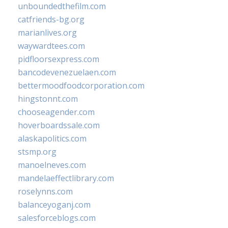
unboundedthefilm.com
catfriends-bg.org
marianlives.org
waywardtees.com
pidfloorsexpress.com
bancodevenezuelaen.com
bettermoodfoodcorporation.com
hingstonnt.com
chooseagender.com
hoverboardssale.com
alaskapolitics.com
stsmp.org
manoelneves.com
mandelaeffectlibrary.com
roselynns.com
balanceyoganj.com
salesforceblogs.com