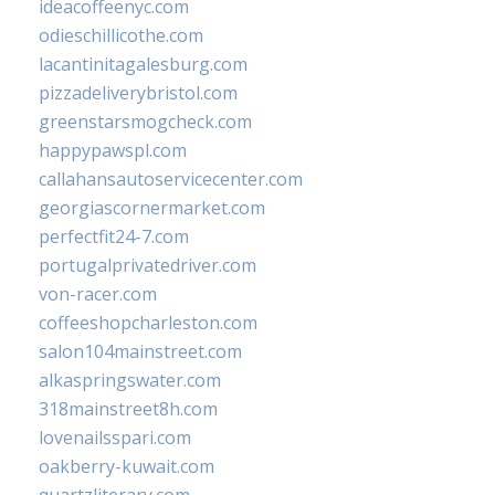
ideacoffeenyc.com
odieschillicothe.com
lacantinitagalesburg.com
pizzadeliverybristol.com
greenstarsmogcheck.com
happypawspl.com
callahansautoservicecenter.com
georgiascornermarket.com
perfectfit24-7.com
portugalprivatedriver.com
von-racer.com
coffeeshopcharleston.com
salon104mainstreet.com
alkaspringswater.com
318mainstreet8h.com
lovenailsspari.com
oakberry-kuwait.com