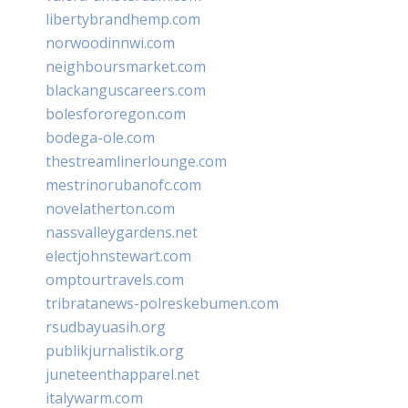
libertybrandhemp.com
norwoodinnwi.com
neighboursmarket.com
blackanguscareers.com
bolesfororegon.com
bodega-ole.com
thestreamlinerlounge.com
mestrinorubanofc.com
novelatherton.com
nassvalleygardens.net
electjohnstewart.com
omptourtravels.com
tribratanews-polreskebumen.com
rsudbayuasih.org
publikjurnalistik.org
juneteenthapparel.net
italywarm.com