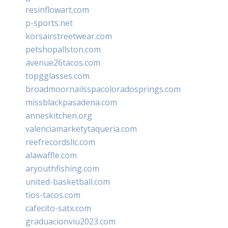
resinflowart.com
p-sports.net
korsairstreetwear.com
petshopallston.com
avenue26tacos.com
topgglasses.com
broadmoornailsspacoloradosprings.com
missblackpasadena.com
anneskitchen.org
valenciamarketytaqueria.com
reefrecordsllc.com
alawaffle.com
aryouthfishing.com
united-basketball.com
tios-tacos.com
cafecito-satx.com
graduacionviu2023.com