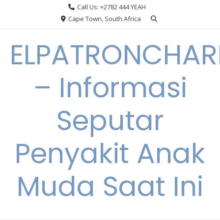
Skip
Call Us: +2782 444 YEAH
to
Cape Town, South Africa
content
ELPATRONCHA
– Informasi
Seputar
Penyakit Anak
Muda Saat Ini