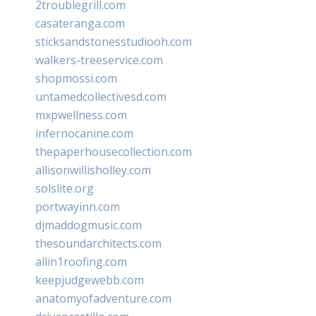
2troublegrill.com
casateranga.com
sticksandstonesstudiooh.com
walkers-treeservice.com
shopmossi.com
untamedcollectivesd.com
mxpwellness.com
infernocanine.com
thepaperhousecollection.com
allisonwillisholley.com
solslite.org
portwayinn.com
djmaddogmusic.com
thesoundarchitects.com
allin1roofing.com
keepjudgewebb.com
anatomyofadventure.com