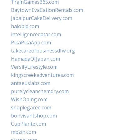
TrainGames365.com
BaytownEvaCationRentals.com
JabalpurCakeDelivery.com
halobjd.com
intelligenceqatar.com
PikaPikaApp.com
takecareofbusinessdfw.org
HamadaOfJapan.com
VersifyLifestyle.com
kingscreekadventures.com
antaeuslabs.com
purelycleanchemdry.com
WishOping.com
shoplegacee.com
bonvivantshop.com
CupPlante.com
mpzin.com