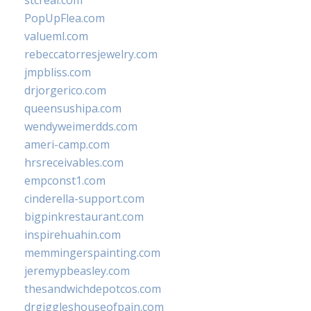
stcreal.com
PopUpFlea.com
valueml.com
rebeccatorresjewelry.com
jmpbliss.com
drjorgerico.com
queensushipa.com
wendyweimerdds.com
ameri-camp.com
hrsreceivables.com
empconst1.com
cinderella-support.com
bigpinkrestaurant.com
inspirehuahin.com
memmingerspainting.com
jeremypbeasley.com
thesandwichdepotcos.com
drgiggleshouseofpain.com