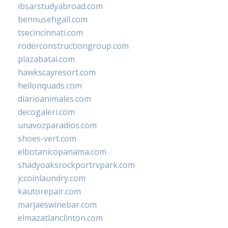
ibsarstudyabroad.com
bennusehgall.com
tsecincinnati.com
roderconstructiongroup.com
plazabatai.com
hawkscayresort.com
hellonquads.com
diarioanimales.com
decogaleri.com
unavozparadios.com
shoes-vert.com
elbotanicopanama.com
shadyoaksrockportrvpark.com
jccoinlaundry.com
kautorepair.com
marjaeswinebar.com
elmazatlanclinton.com