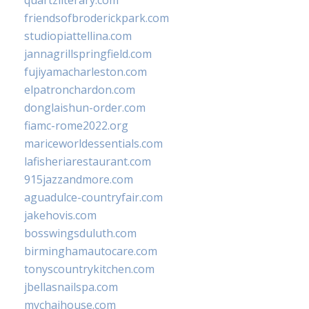
quartzliterary.com
friendsofbroderickpark.com
studiopiattellina.com
jannagrillspringfield.com
fujiyamacharleston.com
elpatronchardon.com
donglaishun-order.com
fiamc-rome2022.org
mariceworldessentials.com
lafisheriarestaurant.com
915jazzandmore.com
aguadulce-countryfair.com
jakehovis.com
bosswingsduluth.com
birminghamautocare.com
tonyscountrykitchen.com
jbellasnailspa.com
mychaihouse.com