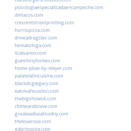
psicologiaespecializadaencampeche.com
dmtacos.com
crescentstreetprinting.com
hornopizza.com
driveadragster.com
hematologa.com
lizaivanov.com
guesttinyhomes.com
home-plow-by-meyer.com
palatelatincuisine.com
blackdoglegacy.com
eatvivahouston.com
thebigshowok.com
chimeandstave.com
greatwallseafoodny.com
theloverose.com
gabriovoice.com