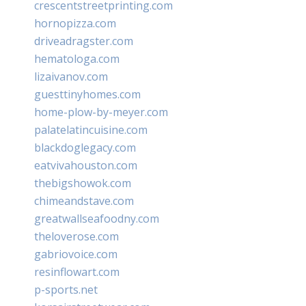
crescentstreetprinting.com
hornopizza.com
driveadragster.com
hematologa.com
lizaivanov.com
guesttinyhomes.com
home-plow-by-meyer.com
palatelatincuisine.com
blackdoglegacy.com
eatvivahouston.com
thebigshowok.com
chimeandstave.com
greatwallseafoodny.com
theloverose.com
gabriovoice.com
resinflowart.com
p-sports.net