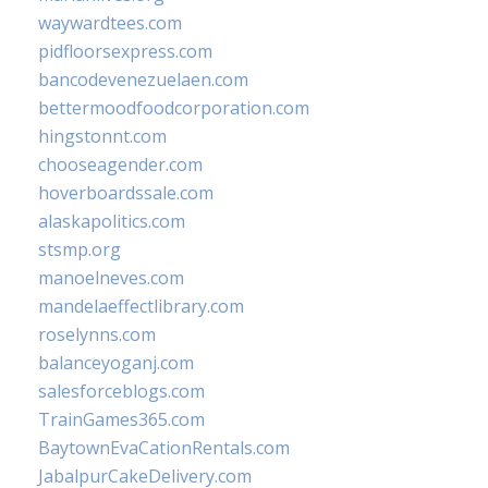
waywardtees.com
pidfloorsexpress.com
bancodevenezuelaen.com
bettermoodfoodcorporation.com
hingstonnt.com
chooseagender.com
hoverboardssale.com
alaskapolitics.com
stsmp.org
manoelneves.com
mandelaeffectlibrary.com
roselynns.com
balanceyoganj.com
salesforceblogs.com
TrainGames365.com
BaytownEvaCationRentals.com
JabalpurCakeDelivery.com