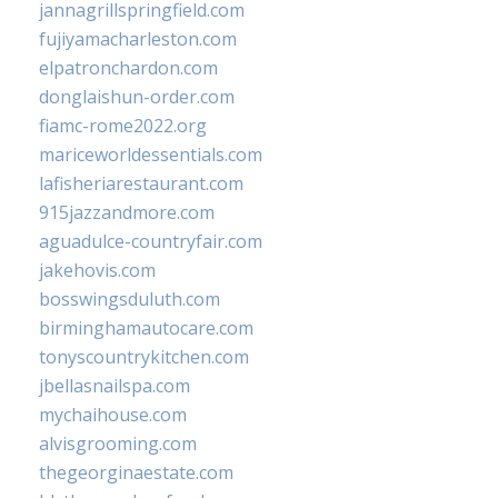
jannagrillspringfield.com
fujiyamacharleston.com
elpatronchardon.com
donglaishun-order.com
fiamc-rome2022.org
mariceworldessentials.com
lafisheriarestaurant.com
915jazzandmore.com
aguadulce-countryfair.com
jakehovis.com
bosswingsduluth.com
birminghamautocare.com
tonyscountrykitchen.com
jbellasnailspa.com
mychaihouse.com
alvisgrooming.com
thegeorginaestate.com