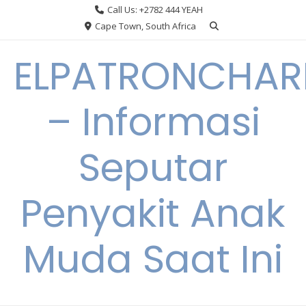
Skip
Call Us: +2782 444 YEAH
to
Cape Town, South Africa
content
ELPATRONCHA
– Informasi
Seputar
Penyakit Anak
Muda Saat Ini