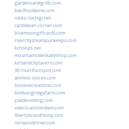
gardensandgrills.com
basilfoodwine.com
nikko-tochigi.net
caribbean-corner.com
bluemoongiftcards.com
rivercitysteampunkexpo.com
kchoops.net
mountainsideskateshop.com
kirtlandcitytavern.com
301nutritionspot.com
ammos-stores.com
loceanecreations.com
birdsongridgefarm.com
joiedevivblog.com
valera-amsterdam.com
libertybrandhemp.com
norwoodinnwi.com