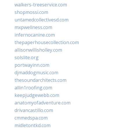
walkers-treeservice.com
shopmossi.com
untamedcollectivesd.com
mxpwellness.com
infernocanine.com
thepaperhousecollection.com
allisonwillisholley.com
solslite.org
portwayinn.com
djmaddogmusic.com
thesoundarchitects.com
allin1roofing.com
keepjudgewebb.com
anatomyofadventure.com
drivancastillo.com
cmmedspa.com
midletontkd.com