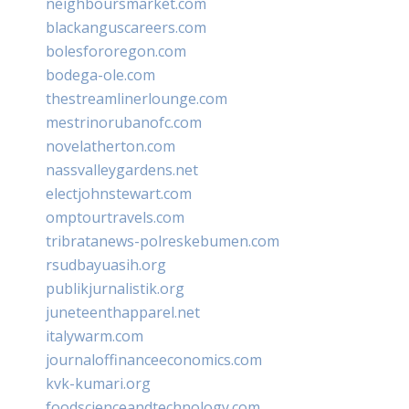
neighboursmarket.com
blackanguscareers.com
bolesfororegon.com
bodega-ole.com
thestreamlinerlounge.com
mestrinorubanofc.com
novelatherton.com
nassvalleygardens.net
electjohnstewart.com
omptourtravels.com
tribratanews-polreskebumen.com
rsudbayuasih.org
publikjurnalistik.org
juneteenthapparel.net
italywarm.com
journaloffinanceeconomics.com
kvk-kumari.org
foodscienceandtechnology.com