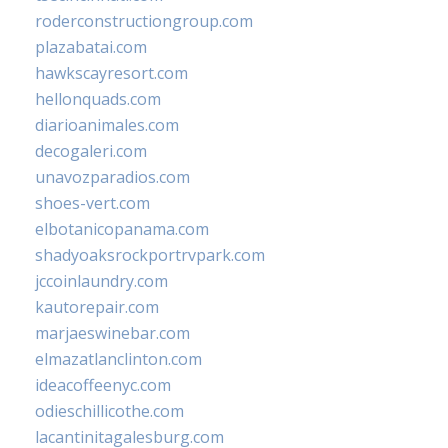
roderconstructiongroup.com
plazabatai.com
hawkscayresort.com
hellonquads.com
diarioanimales.com
decogaleri.com
unavozparadios.com
shoes-vert.com
elbotanicopanama.com
shadyoaksrockportrvpark.com
jccoinlaundry.com
kautorepair.com
marjaeswinebar.com
elmazatlanclinton.com
ideacoffeenyc.com
odieschillicothe.com
lacantinitagalesburg.com