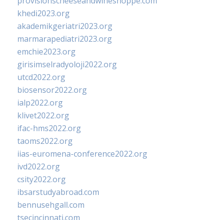
provisionscheeseandwineshoppe.com
khedi2023.org
akademikgeriatri2023.org
marmarapediatri2023.org
emchie2023.org
girisimselradyoloji2022.org
utcd2022.org
biosensor2022.org
ialp2022.org
klivet2022.org
ifac-hms2022.org
taoms2022.org
iias-euromena-conference2022.org
ivd2022.org
csity2022.org
ibsarstudyabroad.com
bennusehgall.com
tsecincinnati.com