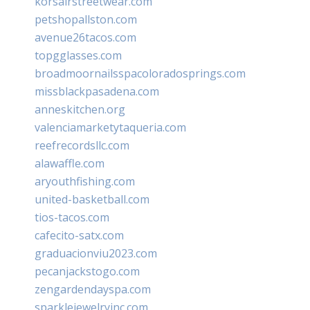
korsairstreetwear.com
petshopallston.com
avenue26tacos.com
topgglasses.com
broadmoornailsspacoloradosprings.com
missblackpasadena.com
anneskitchen.org
valenciamarketytaqueria.com
reefrecordsllc.com
alawaffle.com
aryouthfishing.com
united-basketball.com
tios-tacos.com
cafecito-satx.com
graduacionviu2023.com
pecanjackstogo.com
zengardendayspa.com
sparklejewelryinc.com