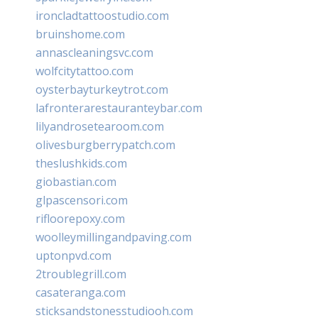
ironcladtattoostudio.com
bruinshome.com
annascleaningsvc.com
wolfcitytattoo.com
oysterbayturkeytrot.com
lafronterarestauranteybar.com
lilyandrosetearoom.com
olivesburgberrypatch.com
theslushkids.com
giobastian.com
glpascensori.com
rifloorepoxy.com
woolleymillingandpaving.com
uptonpvd.com
2troublegrill.com
casateranga.com
sticksandstonesstudiooh.com