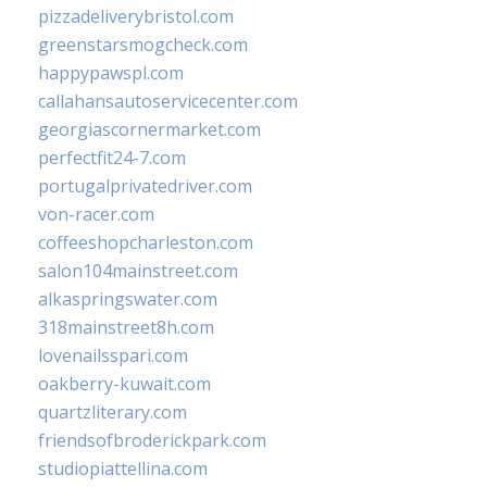
pizzadeliverybristol.com
greenstarsmogcheck.com
happypawspl.com
callahansautoservicecenter.com
georgiascornermarket.com
perfectfit24-7.com
portugalprivatedriver.com
von-racer.com
coffeeshopcharleston.com
salon104mainstreet.com
alkaspringswater.com
318mainstreet8h.com
lovenailsspari.com
oakberry-kuwait.com
quartzliterary.com
friendsofbroderickpark.com
studiopiattellina.com