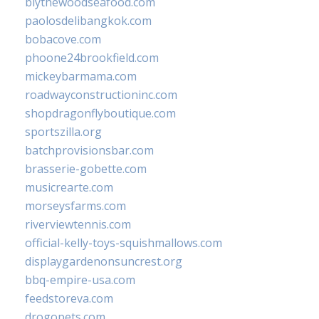
blythewoodseafood.com
paolosdelibangkok.com
bobacove.com
phoone24brookfield.com
mickeybarmama.com
roadwayconstructioninc.com
shopdragonflyboutique.com
sportszilla.org
batchprovisionsbar.com
brasserie-gobette.com
musicrearte.com
morseysfarms.com
riverviewtennis.com
official-kelly-toys-squishmallows.com
displaygardenonsuncrest.org
bbq-empire-usa.com
feedstoreva.com
drogopets.com