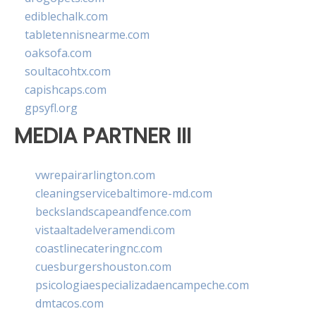
ediblechalk.com
tabletennisnearme.com
oaksofa.com
soultacohtx.com
capishcaps.com
gpsyfl.org
MEDIA PARTNER III
vwrepairarlington.com
cleaningservicebaltimore-md.com
beckslandscapeandfence.com
vistaaltadelveramendi.com
coastlinecateringnc.com
cuesburgershouston.com
psicologiaespecializadaencampeche.com
dmtacos.com