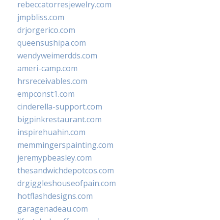
rebeccatorresjewelry.com
jmpbliss.com
drjorgerico.com
queensushipa.com
wendyweimerdds.com
ameri-camp.com
hrsreceivables.com
empconst1.com
cinderella-support.com
bigpinkrestaurant.com
inspirehuahin.com
memmingerspainting.com
jeremypbeasley.com
thesandwichdepotcos.com
drgiggleshouseofpain.com
hotflashdesigns.com
garagenadeau.com