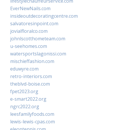
lifestylechauffeurservice.com
EverNewNails.com
insideoutdecoratingcentre.com
salvatoresinpoint.com
jovialfloralco.com
johnlscotthometeam.com
u-seehomes.com
watersportslagonissi.com
mischieffashion.com
eduwyre.com
retro-interiors.com
theblvd-boise.com
fpet2023.org
e-smart2022.org
ngrc2022.org
leesfamilyfoods.com
lewis-lewis-cpas.com
eleontennis.com