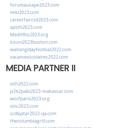
forumausape2023.com
imkl2023.com
careerfaircsd2023.com
apsth2023.com
MedItRio2023.org
lcicon2023boston.com
waitangidayfestival2022.com
vacancesscolaires2022.com
MEDIA PARTNER II
isth2022.com
p2b2pabi2023-makassar.com
wocfparis2023.org
sinc2023.com
scdlqatar2022-qa.com
thecolumbiagrill.com