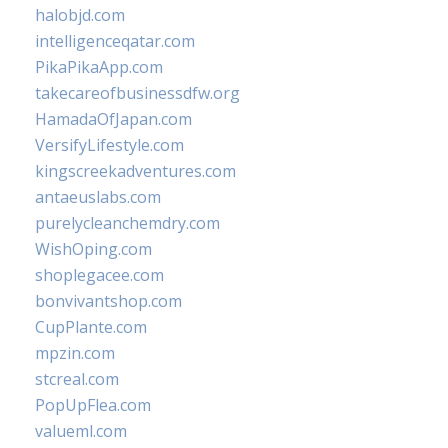
halobjd.com
intelligenceqatar.com
PikaPikaApp.com
takecareofbusinessdfw.org
HamadaOfJapan.com
VersifyLifestyle.com
kingscreekadventures.com
antaeuslabs.com
purelycleanchemdry.com
WishOping.com
shoplegacee.com
bonvivantshop.com
CupPlante.com
mpzin.com
stcreal.com
PopUpFlea.com
valueml.com