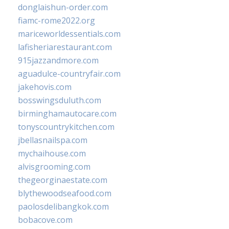
donglaishun-order.com
fiamc-rome2022.org
mariceworldessentials.com
lafisheriarestaurant.com
915jazzandmore.com
aguadulce-countryfair.com
jakehovis.com
bosswingsduluth.com
birminghamautocare.com
tonyscountrykitchen.com
jbellasnailspa.com
mychaihouse.com
alvisgrooming.com
thegeorginaestate.com
blythewoodseafood.com
paolosdelibangkok.com
bobacove.com