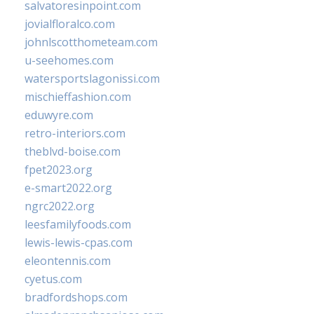
salvatoresinpoint.com
jovialfloralco.com
johnlscotthometeam.com
u-seehomes.com
watersportslagonissi.com
mischieffashion.com
eduwyre.com
retro-interiors.com
theblvd-boise.com
fpet2023.org
e-smart2022.org
ngrc2022.org
leesfamilyfoods.com
lewis-lewis-cpas.com
eleontennis.com
cyetus.com
bradfordshops.com