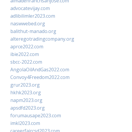
almadenranchsanjose.com
advocatevijay.com
adlibilimler2023.com
naswwebed.org
balithut-manado.org
alteregotradingcompany.org
aprce2022.com
ibie2022.com
sbcc-2022.com
AngolaOilAndGas2022.com
Convoy4Freedom2022.com
grur2023.org
hkhk2023.org
napm2023.org
apsdfd2023.org
forumausape2023.com
imkl2023.com
careerfaircsd2023.com