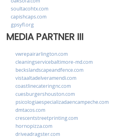
oaksofa.com
soultacohtx.com
capishcaps.com
gpsyfl.org
MEDIA PARTNER III
vwrepairarlington.com
cleaningservicebaltimore-md.com
beckslandscapeandfence.com
vistaaltadelveramendi.com
coastlinecateringnc.com
cuesburgershouston.com
psicologiaespecializadaencampeche.com
dmtacos.com
crescentstreetprinting.com
hornopizza.com
driveadragster.com