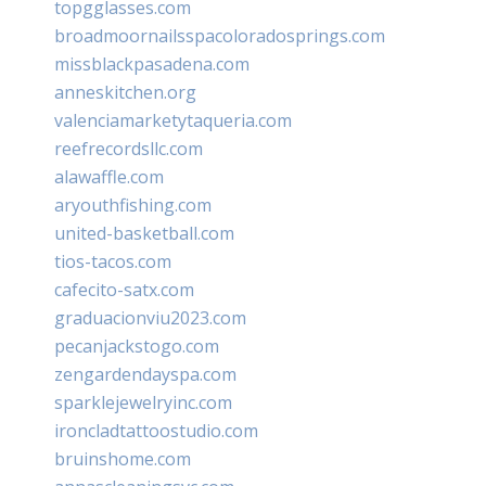
topgglasses.com
broadmoornailsspacoloradosprings.com
missblackpasadena.com
anneskitchen.org
valenciamarketytaqueria.com
reefrecordsllc.com
alawaffle.com
aryouthfishing.com
united-basketball.com
tios-tacos.com
cafecito-satx.com
graduacionviu2023.com
pecanjackstogo.com
zengardendayspa.com
sparklejewelryinc.com
ironcladtattoostudio.com
bruinshome.com