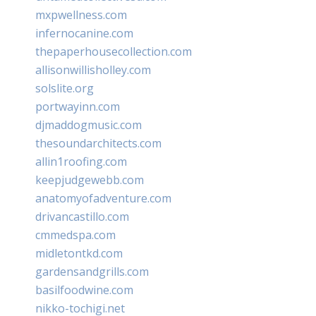
mxpwellness.com
infernocanine.com
thepaperhousecollection.com
allisonwillisholley.com
solslite.org
portwayinn.com
djmaddogmusic.com
thesoundarchitects.com
allin1roofing.com
keepjudgewebb.com
anatomyofadventure.com
drivancastillo.com
cmmedspa.com
midletontkd.com
gardensandgrills.com
basilfoodwine.com
nikko-tochigi.net