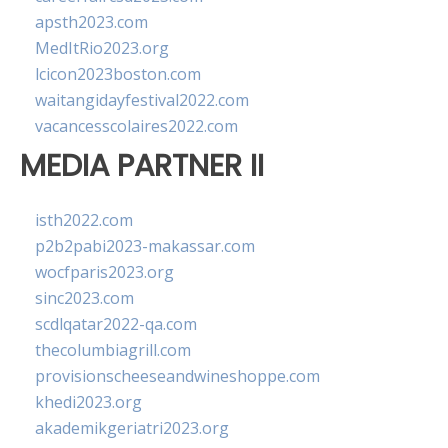
apsth2023.com
MedItRio2023.org
lcicon2023boston.com
waitangidayfestival2022.com
vacancesscolaires2022.com
MEDIA PARTNER II
isth2022.com
p2b2pabi2023-makassar.com
wocfparis2023.org
sinc2023.com
scdlqatar2022-qa.com
thecolumbiagrill.com
provisionscheeseandwineshoppe.com
khedi2023.org
akademikgeriatri2023.org