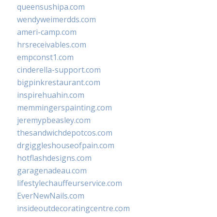
queensushipa.com
wendyweimerdds.com
ameri-camp.com
hrsreceivables.com
empconst1.com
cinderella-support.com
bigpinkrestaurant.com
inspirehuahin.com
memmingerspainting.com
jeremypbeasley.com
thesandwichdepotcos.com
drgiggleshouseofpain.com
hotflashdesigns.com
garagenadeau.com
lifestylechauffeurservice.com
EverNewNails.com
insideoutdecoratingcentre.com