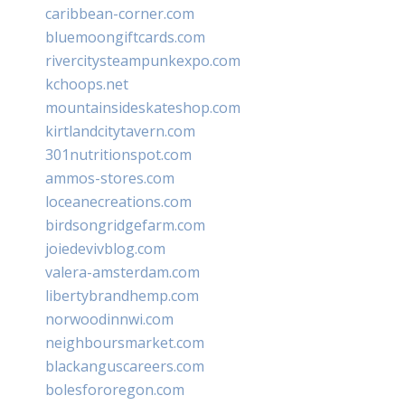
caribbean-corner.com
bluemoongiftcards.com
rivercitysteampunkexpo.com
kchoops.net
mountainsideskateshop.com
kirtlandcitytavern.com
301nutritionspot.com
ammos-stores.com
loceanecreations.com
birdsongridgefarm.com
joiedevivblog.com
valera-amsterdam.com
libertybrandhemp.com
norwoodinnwi.com
neighboursmarket.com
blackanguscareers.com
bolesfororegon.com