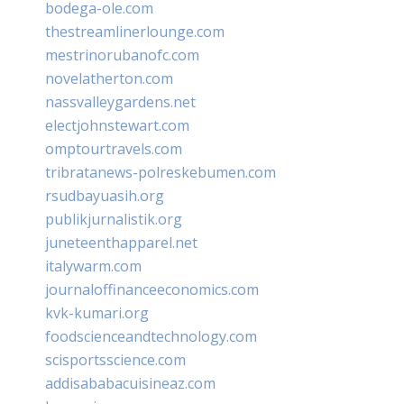
bodega-ole.com
thestreamlinerlounge.com
mestrinorubanofc.com
novelatherton.com
nassvalleygardens.net
electjohnstewart.com
omptourtravels.com
tribratanews-polreskebumen.com
rsudbayuasih.org
publikjurnalistik.org
juneteenthapparel.net
italywarm.com
journaloffinanceeconomics.com
kvk-kumari.org
foodscienceandtechnology.com
scisportsscience.com
addisababacuisineaz.com