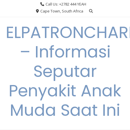
Skip
Call Us: +2782 444 YEAH
to
Cape Town, South Africa
content
ELPATRONCHA
– Informasi
Seputar
Penyakit Anak
Muda Saat Ini