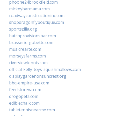
phoone24brookfield.com
mickeybarmama.com
roadwayconstructioninc.com
shopdragonflyboutique.com
sportszilla.org
batchprovisionsbar.com
brasserie-gobette.com
musicrearte.com
morseysfarms.com
riverviewtennis.com
official-kelly-toys-squishmallows.com
displaygardenonsuncrest.org
bbq-empire-usa.com
feedstoreva.com
drogopets.com
ediblechalk.com
tabletennisnearme.com