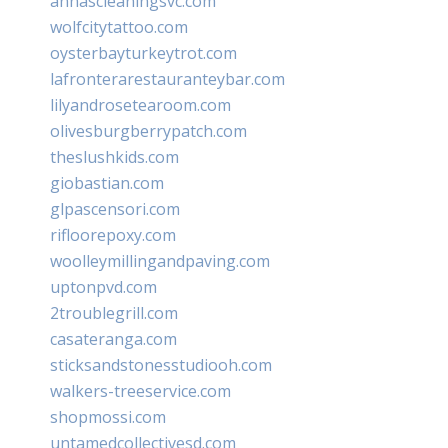
annascleaningsvc.com
wolfcitytattoo.com
oysterbayturkeytrot.com
lafronterarestauranteybar.com
lilyandrosetearoom.com
olivesburgberrypatch.com
theslushkids.com
giobastian.com
glpascensori.com
rifloorepoxy.com
woolleymillingandpaving.com
uptonpvd.com
2troublegrill.com
casateranga.com
sticksandstonesstudiooh.com
walkers-treeservice.com
shopmossi.com
untamedcollectivesd.com