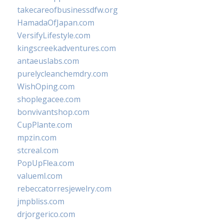
takecareofbusinessdfw.org
HamadaOfJapan.com
VersifyLifestyle.com
kingscreekadventures.com
antaeuslabs.com
purelycleanchemdry.com
WishOping.com
shoplegacee.com
bonvivantshop.com
CupPlante.com
mpzin.com
stcreal.com
PopUpFlea.com
valueml.com
rebeccatorresjewelry.com
jmpbliss.com
drjorgerico.com