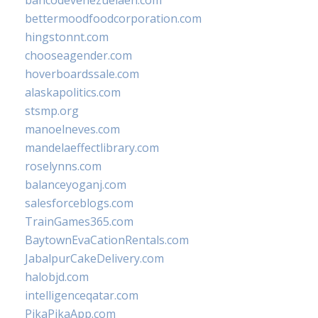
bancodevenezuelaen.com
bettermoodfoodcorporation.com
hingstonnt.com
chooseagender.com
hoverboardssale.com
alaskapolitics.com
stsmp.org
manoelneves.com
mandelaeffectlibrary.com
roselynns.com
balanceyoganj.com
salesforceblogs.com
TrainGames365.com
BaytownEvaCationRentals.com
JabalpurCakeDelivery.com
halobjd.com
intelligenceqatar.com
PikaPikaApp.com