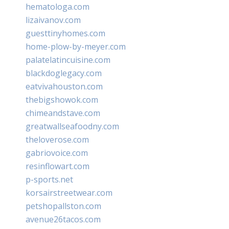
hematologa.com
lizaivanov.com
guesttinyhomes.com
home-plow-by-meyer.com
palatelatincuisine.com
blackdoglegacy.com
eatvivahouston.com
thebigshowok.com
chimeandstave.com
greatwallseafoodny.com
theloverose.com
gabriovoice.com
resinflowart.com
p-sports.net
korsairstreetwear.com
petshopallston.com
avenue26tacos.com