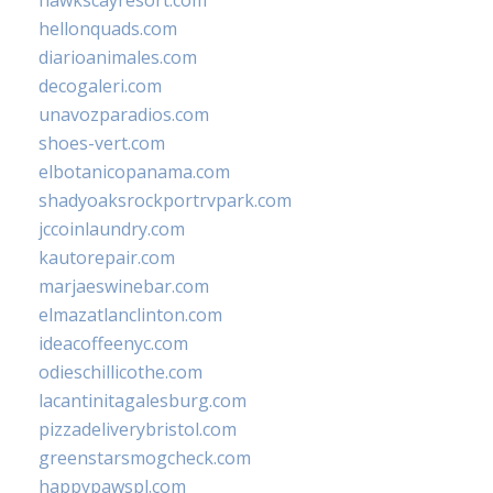
hawkscayresort.com
hellonquads.com
diarioanimales.com
decogaleri.com
unavozparadios.com
shoes-vert.com
elbotanicopanama.com
shadyoaksrockportrvpark.com
jccoinlaundry.com
kautorepair.com
marjaeswinebar.com
elmazatlanclinton.com
ideacoffeenyc.com
odieschillicothe.com
lacantinitagalesburg.com
pizzadeliverybristol.com
greenstarsmogcheck.com
happypawspl.com