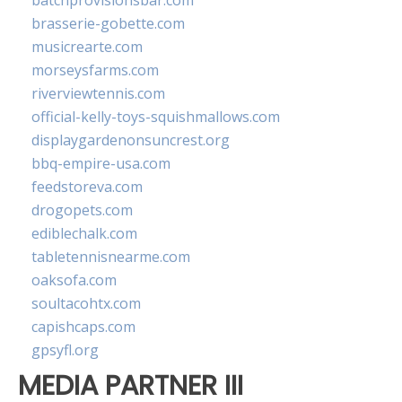
batchprovisionsbar.com
brasserie-gobette.com
musicrearte.com
morseysfarms.com
riverviewtennis.com
official-kelly-toys-squishmallows.com
displaygardenonsuncrest.org
bbq-empire-usa.com
feedstoreva.com
drogopets.com
ediblechalk.com
tabletennisnearme.com
oaksofa.com
soultacohtx.com
capishcaps.com
gpsyfl.org
MEDIA PARTNER III