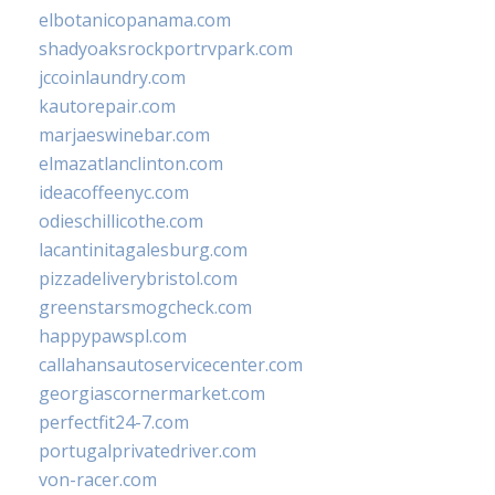
elbotanicopanama.com
shadyoaksrockportrvpark.com
jccoinlaundry.com
kautorepair.com
marjaeswinebar.com
elmazatlanclinton.com
ideacoffeenyc.com
odieschillicothe.com
lacantinitagalesburg.com
pizzadeliverybristol.com
greenstarsmogcheck.com
happypawspl.com
callahansautoservicecenter.com
georgiascornermarket.com
perfectfit24-7.com
portugalprivatedriver.com
von-racer.com