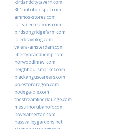
kirtlandcitytavern.com
301nutritionspot.com
ammos-stores.com
loceanecreations.com
birdsongridgefarm.com
joiedevivblog.com
valera-amsterdam.com
libertybrandhemp.com
norwoodinnwi.com
neighboursmarket.com
blackanguscareers.com
bolesfororegon.com
bodega-ole.com
thestreamlinerlounge.com
mestrinorubanofc.com
novelatherton.com
nassvalleygardens.net