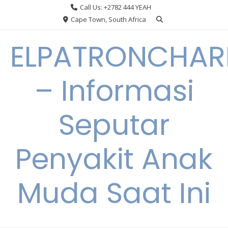
Skip
Call Us: +2782 444 YEAH
to
Cape Town, South Africa
content
ELPATRONCHA
– Informasi
Seputar
Penyakit Anak
Muda Saat Ini