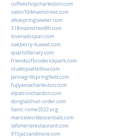
coffeeshopcharleston.com
salon104mainstreet.com
alkaspringswater.com
318mainstreet8h.com
lovenailsspari.com
oakberry-kuwait.com
quartzliterary.com
friendsofbroderickpark.com
studiopiattellina.com
jannagrillspringfield.com
fujiyamacharleston.com
elpatronchardon.com
donglaishun-order.com
fiamc-rome2022.org
mariceworldessentials.com
lafisheriarestaurant.com
915jazzandmore.com