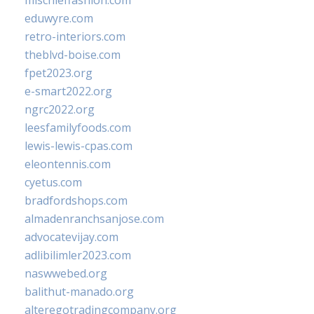
mischieffashion.com
eduwyre.com
retro-interiors.com
theblvd-boise.com
fpet2023.org
e-smart2022.org
ngrc2022.org
leesfamilyfoods.com
lewis-lewis-cpas.com
eleontennis.com
cyetus.com
bradfordshops.com
almadenranchsanjose.com
advocatevijay.com
adlibilimler2023.com
naswwebed.org
balithut-manado.org
alteregotradingcompany.org