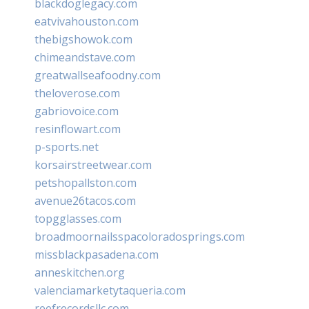
blackdoglegacy.com
eatvivahouston.com
thebigshowok.com
chimeandstave.com
greatwallseafoodny.com
theloverose.com
gabriovoice.com
resinflowart.com
p-sports.net
korsairstreetwear.com
petshopallston.com
avenue26tacos.com
topgglasses.com
broadmoornailsspacoloradosprings.com
missblackpasadena.com
anneskitchen.org
valenciamarketytaqueria.com
reefrecordsllc.com