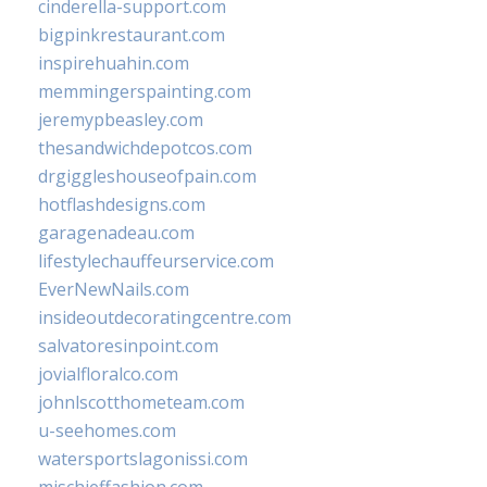
cinderella-support.com
bigpinkrestaurant.com
inspirehuahin.com
memmingerspainting.com
jeremypbeasley.com
thesandwichdepotcos.com
drgiggleshouseofpain.com
hotflashdesigns.com
garagenadeau.com
lifestylechauffeurservice.com
EverNewNails.com
insideoutdecoratingcentre.com
salvatoresinpoint.com
jovialfloralco.com
johnlscotthometeam.com
u-seehomes.com
watersportslagonissi.com