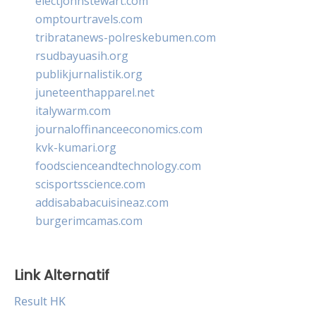
electjohnstewart.com
omptourtravels.com
tribratanews-polreskebumen.com
rsudbayuasih.org
publikjurnalistik.org
juneteenthapparel.net
italywarm.com
journaloffinanceeconomics.com
kvk-kumari.org
foodscienceandtechnology.com
scisportsscience.com
addisababacuisineaz.com
burgerimcamas.com
Link Alternatif
Result HK