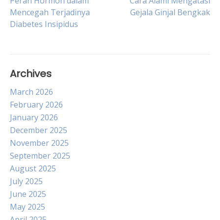
Post
Peran Hormon dalam
Cara Alami Mengatasi
Mencegah Terjadinya
Gejala Ginjal Bengkak
Diabetes Insipidus
navigation
Archives
March 2026
February 2026
January 2026
December 2025
November 2025
September 2025
August 2025
July 2025
June 2025
May 2025
April 2025