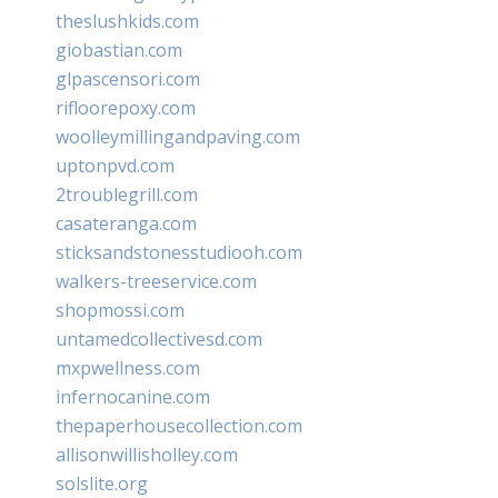
theslushkids.com
giobastian.com
glpascensori.com
rifloorepoxy.com
woolleymillingandpaving.com
uptonpvd.com
2troublegrill.com
casateranga.com
sticksandstonesstudiooh.com
walkers-treeservice.com
shopmossi.com
untamedcollectivesd.com
mxpwellness.com
infernocanine.com
thepaperhousecollection.com
allisonwillisholley.com
solslite.org