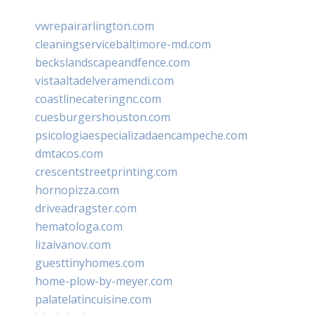
vwrepairarlington.com
cleaningservicebaltimore-md.com
beckslandscapeandfence.com
vistaaltadelveramendi.com
coastlinecateringnc.com
cuesburgershouston.com
psicologiaespecializadaencampeche.com
dmtacos.com
crescentstreetprinting.com
hornopizza.com
driveadragster.com
hematologa.com
lizaivanov.com
guesttinyhomes.com
home-plow-by-meyer.com
palatelatincuisine.com