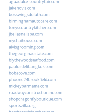
aguadulce-countryfair.com
jakehovis.com
bosswingsduluth.com
birminghamautocare.com
tonyscountrykitchen.com
jbellasnailspa.com
mychaihouse.com
alvisgrooming.com
thegeorginaestate.com
blythewoodseafood.com
paolosdelibangkok.com
bobacove.com
phoone24brookfield.com
mickeybarmama.com
roadwayconstructioninc.com
shopdragonflyboutique.com
sportszilla.org