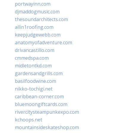
portwayinn.com
djmaddogmusic.com
thesoundarchitects.com
allin1roofing.com
keepjudgewebb.com
anatomyofadventure.com
drivancastillo.com
cmmedspa.com
midletontkd.com
gardensandgrills.com
basilfoodwine.com
nikko-tochigi.net
caribbean-corner.com
bluemoongiftcards.com
rivercitysteampunkexpo.com
kchoops.net
mountainsideskateshop.com