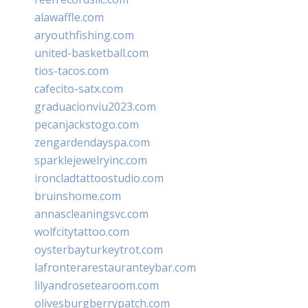
alawaffle.com
aryouthfishing.com
united-basketball.com
tios-tacos.com
cafecito-satx.com
graduacionviu2023.com
pecanjackstogo.com
zengardendayspa.com
sparklejewelryinc.com
ironcladtattoostudio.com
bruinshome.com
annascleaningsvc.com
wolfcitytattoo.com
oysterbayturkeytrot.com
lafronterarestauranteybar.com
lilyandrosetearoom.com
olivesburgberrypatch.com