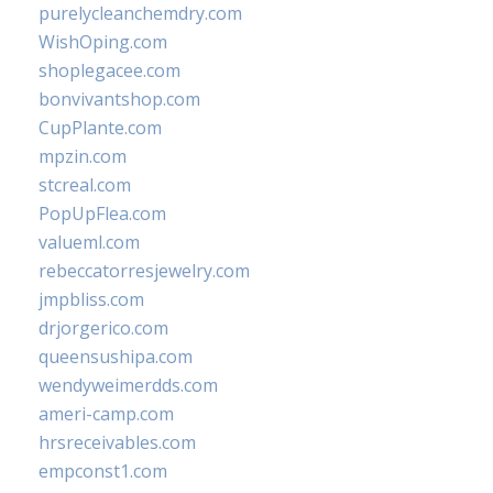
purelycleanchemdry.com
WishOping.com
shoplegacee.com
bonvivantshop.com
CupPlante.com
mpzin.com
stcreal.com
PopUpFlea.com
valueml.com
rebeccatorresjewelry.com
jmpbliss.com
drjorgerico.com
queensushipa.com
wendyweimerdds.com
ameri-camp.com
hrsreceivables.com
empconst1.com