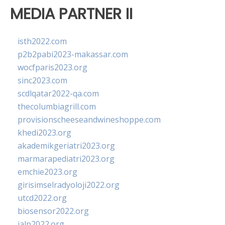
MEDIA PARTNER II
isth2022.com
p2b2pabi2023-makassar.com
wocfparis2023.org
sinc2023.com
scdlqatar2022-qa.com
thecolumbiagrill.com
provisionscheeseandwineshoppe.com
khedi2023.org
akademikgeriatri2023.org
marmarapediatri2023.org
emchie2023.org
girisimselradyoloji2022.org
utcd2022.org
biosensor2022.org
ialp2022.org