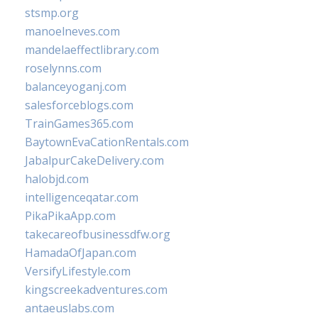
stsmp.org
manoelneves.com
mandelaeffectlibrary.com
roselynns.com
balanceyoganj.com
salesforceblogs.com
TrainGames365.com
BaytownEvaCationRentals.com
JabalpurCakeDelivery.com
halobjd.com
intelligenceqatar.com
PikaPikaApp.com
takecareofbusinessdfw.org
HamadaOfJapan.com
VersifyLifestyle.com
kingscreekadventures.com
antaeuslabs.com