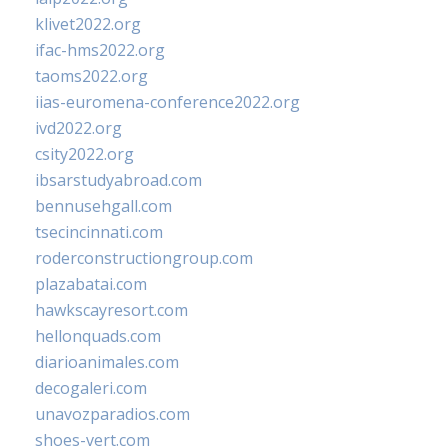
klivet2022.org
ifac-hms2022.org
taoms2022.org
iias-euromena-conference2022.org
ivd2022.org
csity2022.org
ibsarstudyabroad.com
bennusehgall.com
tsecincinnati.com
roderconstructiongroup.com
plazabatai.com
hawkscayresort.com
hellonquads.com
diarioanimales.com
decogaleri.com
unavozparadios.com
shoes-vert.com