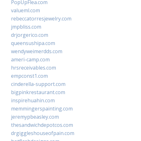
PopUpFlea.com
valueml.com
rebeccatorresjewelry.com
jmpbliss.com
drjorgerico.com
queensushipa.com
wendyweimerdds.com
ameri-camp.com
hrsreceivables.com
empconst1.com
cinderella-support.com
bigpinkrestaurant.com
inspirehuahin.com
memmingerspainting.com
jeremypbeasley.com
thesandwichdepotcos.com
drgiggleshouseofpain.com