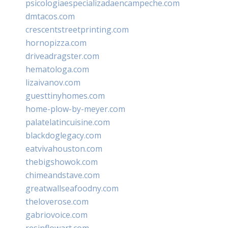
psicologiaespecializadaencampeche.com
dmtacos.com
crescentstreetprinting.com
hornopizza.com
driveadragster.com
hematologa.com
lizaivanov.com
guesttinyhomes.com
home-plow-by-meyer.com
palatelatincuisine.com
blackdoglegacy.com
eatvivahouston.com
thebigshowok.com
chimeandstave.com
greatwallseafoodny.com
theloverose.com
gabriovoice.com
resinflowart.com