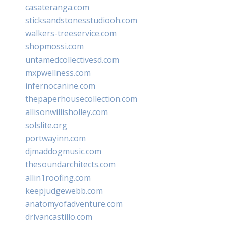
casateranga.com
sticksandstonesstudiooh.com
walkers-treeservice.com
shopmossi.com
untamedcollectivesd.com
mxpwellness.com
infernocanine.com
thepaperhousecollection.com
allisonwillisholley.com
solslite.org
portwayinn.com
djmaddogmusic.com
thesoundarchitects.com
allin1roofing.com
keepjudgewebb.com
anatomyofadventure.com
drivancastillo.com