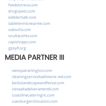
feedstoreva.com
drogopets.com
ediblechalk.com
tabletennisnearme.com
oaksofa.com
soultacohtx.com
capishcaps.com
gpsyfl.org
MEDIA PARTNER III
vwrepairarlington.com
cleaningservicebaltimore-md.com
beckslandscapeandfence.com
vistaaltadelveramendi.com
coastlinecateringnc.com
cuesburgershouston.com