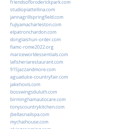
friendsofbroderickpark.com
studiopiattellina.com
jannagrillspringfield.com
fujiyamacharleston.com
elpatronchardon.com
donglaishun-order.com
fiamc-rome2022.org
mariceworldessentials.com
lafisheriarestaurant.com
915jazzandmore.com
aguadulce-countryfair.com
jakehovis.com
bosswingsduluth.com
birminghamautocare.com
tonyscountrykitchen.com
jbellasnailspa.com
mychaihouse.com