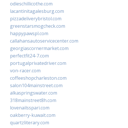
odieschillicothe.com
lacantinitagalesburg.com
pizzadeliverybristol.com
greenstarsmogcheck.com
happypawspl.com
callahansautoservicecenter.com
georgiascornermarket.com
perfectfit24-7.com
portugalprivatedriver.com
von-racer.com
coffeeshopcharleston.com
salon104mainstreet.com
alkaspringswater.com
318mainstreet8h.com
lovenailsspari.com
oakberry-kuwait.com
quartzliterary.com