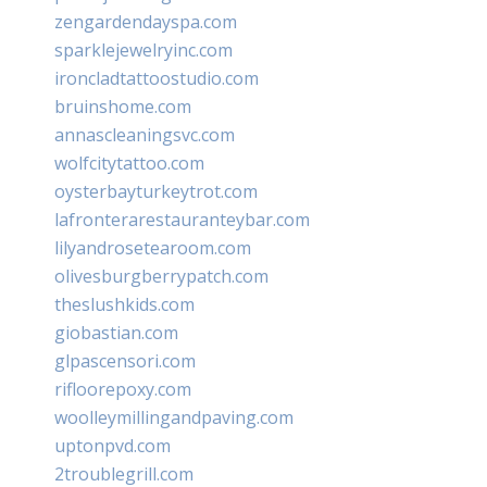
zengardendayspa.com
sparklejewelryinc.com
ironcladtattoostudio.com
bruinshome.com
annascleaningsvc.com
wolfcitytattoo.com
oysterbayturkeytrot.com
lafronterarestauranteybar.com
lilyandrosetearoom.com
olivesburgberrypatch.com
theslushkids.com
giobastian.com
glpascensori.com
rifloorepoxy.com
woolleymillingandpaving.com
uptonpvd.com
2troublegrill.com