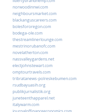
libertybrandhemp.com
norwoodinnwi.com
neighboursmarket.com
blackanguscareers.com
bolesfororegon.com
bodega-ole.com
thestreamlinerlounge.com
mestrinorubanofc.com
novelatherton.com
nassvalleygardens.net
electjohnstewart.com
omptourtravels.com
tribratanews-polreskebumen.com
rsudbayuasih.org
publikjurnalistik.org
juneteenthapparel.net
italywarm.com
journaloffinanceeconomics.com