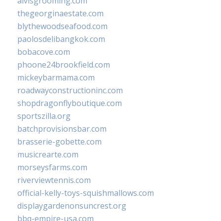
alvisgrooming.com
thegeorginaestate.com
blythewoodseafood.com
paolosdelibangkok.com
bobacove.com
phoone24brookfield.com
mickeybarmama.com
roadwayconstructioninc.com
shopdragonflyboutique.com
sportszilla.org
batchprovisionsbar.com
brasserie-gobette.com
musicrearte.com
morseysfarms.com
riverviewtennis.com
official-kelly-toys-squishmallows.com
displaygardenonsuncrest.org
bbq-empire-usa.com