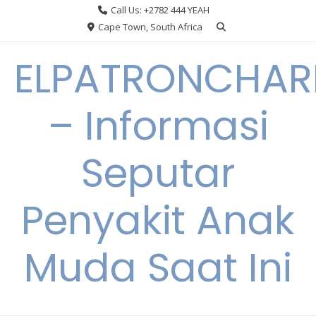
Skip
Call Us: +2782 444 YEAH
to
Cape Town, South Africa
content
ELPATRONCHA
– Informasi
Seputar
Penyakit Anak
Muda Saat Ini