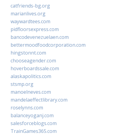
catfriends-bg.org
marianlives.org
waywardtees.com
pidfloorsexpress.com
bancodevenezuelaen.com
bettermoodfoodcorporation.com
hingstonnt.com
chooseagender.com
hoverboardssale.com
alaskapolitics.com
stsmp.org
manoelneves.com
mandelaeffectlibrary.com
roselynns.com
balanceyoganj.com
salesforceblogs.com
TrainGames365.com