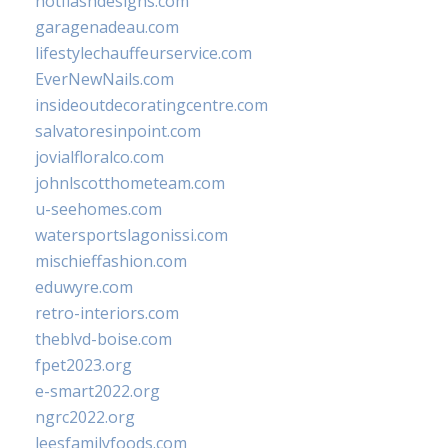
hotflashdesigns.com
garagenadeau.com
lifestylechauffeurservice.com
EverNewNails.com
insideoutdecoratingcentre.com
salvatoresinpoint.com
jovialfloralco.com
johnlscotthometeam.com
u-seehomes.com
watersportslagonissi.com
mischieffashion.com
eduwyre.com
retro-interiors.com
theblvd-boise.com
fpet2023.org
e-smart2022.org
ngrc2022.org
leesfamilyfoods.com