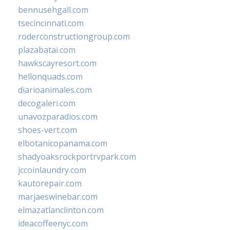
bennusehgall.com
tsecincinnati.com
roderconstructiongroup.com
plazabatai.com
hawkscayresort.com
hellonquads.com
diarioanimales.com
decogaleri.com
unavozparadios.com
shoes-vert.com
elbotanicopanama.com
shadyoaksrockportrvpark.com
jccoinlaundry.com
kautorepair.com
marjaeswinebar.com
elmazatlanclinton.com
ideacoffeenyc.com