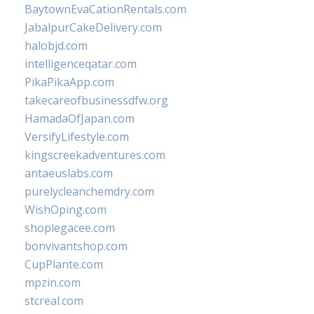
BaytownEvaCationRentals.com
JabalpurCakeDelivery.com
halobjd.com
intelligenceqatar.com
PikaPikaApp.com
takecareofbusinessdfw.org
HamadaOfJapan.com
VersifyLifestyle.com
kingscreekadventures.com
antaeuslabs.com
purelycleanchemdry.com
WishOping.com
shoplegacee.com
bonvivantshop.com
CupPlante.com
mpzin.com
stcreal.com