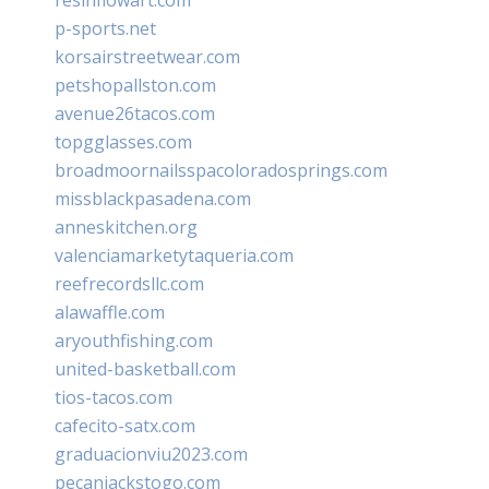
p-sports.net
korsairstreetwear.com
petshopallston.com
avenue26tacos.com
topgglasses.com
broadmoornailsspacoloradosprings.com
missblackpasadena.com
anneskitchen.org
valenciamarketytaqueria.com
reefrecordsllc.com
alawaffle.com
aryouthfishing.com
united-basketball.com
tios-tacos.com
cafecito-satx.com
graduacionviu2023.com
pecanjackstogo.com