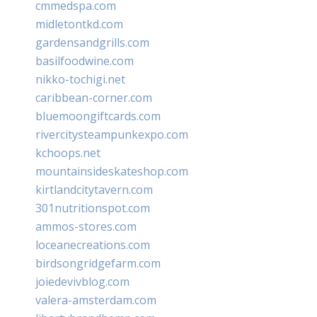
cmmedspa.com
midletontkd.com
gardensandgrills.com
basilfoodwine.com
nikko-tochigi.net
caribbean-corner.com
bluemoongiftcards.com
rivercitysteampunkexpo.com
kchoops.net
mountainsideskateshop.com
kirtlandcitytavern.com
301nutritionspot.com
ammos-stores.com
loceanecreations.com
birdsongridgefarm.com
joiedevivblog.com
valera-amsterdam.com