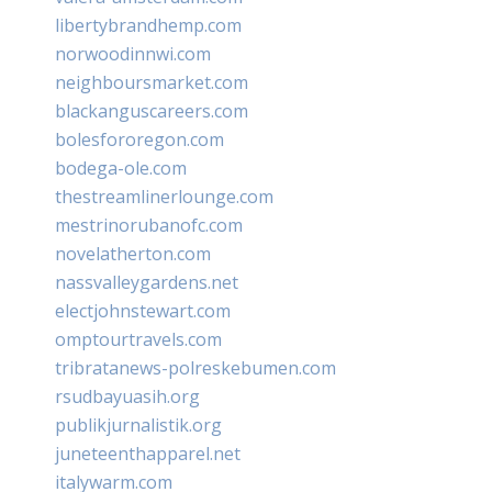
libertybrandhemp.com
norwoodinnwi.com
neighboursmarket.com
blackanguscareers.com
bolesfororegon.com
bodega-ole.com
thestreamlinerlounge.com
mestrinorubanofc.com
novelatherton.com
nassvalleygardens.net
electjohnstewart.com
omptourtravels.com
tribratanews-polreskebumen.com
rsudbayuasih.org
publikjurnalistik.org
juneteenthapparel.net
italywarm.com