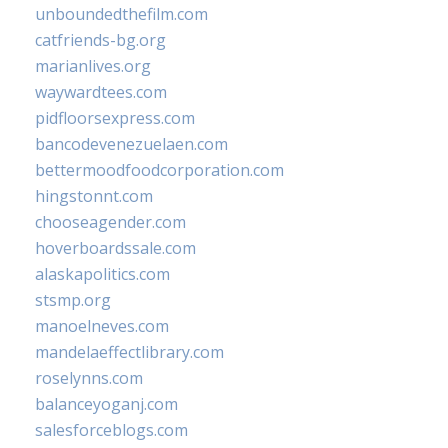
unboundedthefilm.com
catfriends-bg.org
marianlives.org
waywardtees.com
pidfloorsexpress.com
bancodevenezuelaen.com
bettermoodfoodcorporation.com
hingstonnt.com
chooseagender.com
hoverboardssale.com
alaskapolitics.com
stsmp.org
manoelneves.com
mandelaeffectlibrary.com
roselynns.com
balanceyoganj.com
salesforceblogs.com