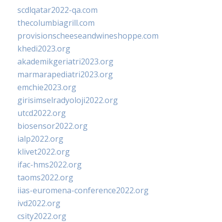
scdlqatar2022-qa.com
thecolumbiagrill.com
provisionscheeseandwineshoppe.com
khedi2023.org
akademikgeriatri2023.org
marmarapediatri2023.org
emchie2023.org
girisimselradyoloji2022.org
utcd2022.org
biosensor2022.org
ialp2022.org
klivet2022.org
ifac-hms2022.org
taoms2022.org
iias-euromena-conference2022.org
ivd2022.org
csity2022.org