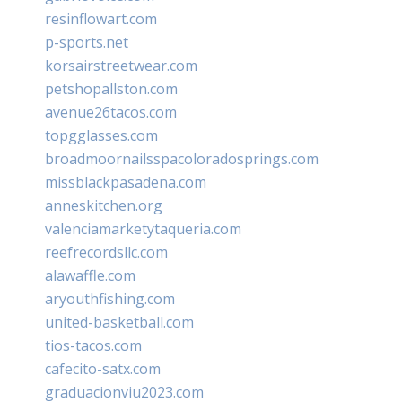
resinflowart.com
p-sports.net
korsairstreetwear.com
petshopallston.com
avenue26tacos.com
topgglasses.com
broadmoornailsspacoloradosprings.com
missblackpasadena.com
anneskitchen.org
valenciamarketytaqueria.com
reefrecordsllc.com
alawaffle.com
aryouthfishing.com
united-basketball.com
tios-tacos.com
cafecito-satx.com
graduacionviu2023.com