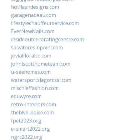
hotflashdesigns.com
garagenadeau.com
lifestylechauffeurservice.com
EverNewNails.com
insideoutdecoratingcentre.com
salvatoresinpoint.com
jovialfloralco.com
johnlscotthometeam.com
u-seehomes.com
watersportslagonissi.com
mischieffashion.com
eduwyre.com
retro-interiors.com
theblvd-boise.com
fpet2023.org
e-smart2022.org
ngrc2022.org