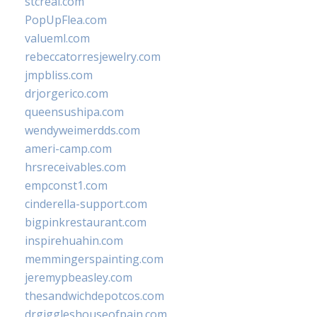
stcreal.com
PopUpFlea.com
valueml.com
rebeccatorresjewelry.com
jmpbliss.com
drjorgerico.com
queensushipa.com
wendyweimerdds.com
ameri-camp.com
hrsreceivables.com
empconst1.com
cinderella-support.com
bigpinkrestaurant.com
inspirehuahin.com
memmingerspainting.com
jeremypbeasley.com
thesandwichdepotcos.com
drgiggleshouseofpain.com