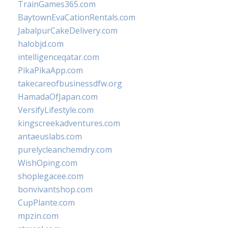
TrainGames365.com
BaytownEvaCationRentals.com
JabalpurCakeDelivery.com
halobjd.com
intelligenceqatar.com
PikaPikaApp.com
takecareofbusinessdfw.org
HamadaOfJapan.com
VersifyLifestyle.com
kingscreekadventures.com
antaeuslabs.com
purelycleanchemdry.com
WishOping.com
shoplegacee.com
bonvivantshop.com
CupPlante.com
mpzin.com