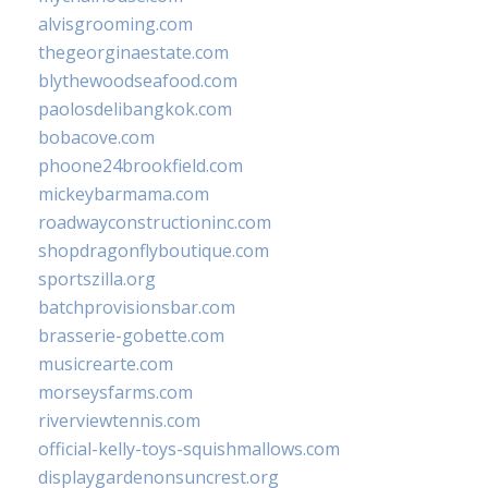
alvisgrooming.com
thegeorginaestate.com
blythewoodseafood.com
paolosdelibangkok.com
bobacove.com
phoone24brookfield.com
mickeybarmama.com
roadwayconstructioninc.com
shopdragonflyboutique.com
sportszilla.org
batchprovisionsbar.com
brasserie-gobette.com
musicrearte.com
morseysfarms.com
riverviewtennis.com
official-kelly-toys-squishmallows.com
displaygardenonsuncrest.org