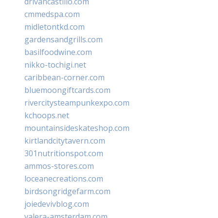
drivancastillo.com
cmmedspa.com
midletontkd.com
gardensandgrills.com
basilfoodwine.com
nikko-tochigi.net
caribbean-corner.com
bluemoongiftcards.com
rivercitysteampunkexpo.com
kchoops.net
mountainsideskateshop.com
kirtlandcitytavern.com
301nutritionspot.com
ammos-stores.com
loceanecreations.com
birdsongridgefarm.com
joiedevivblog.com
valera-amsterdam.com