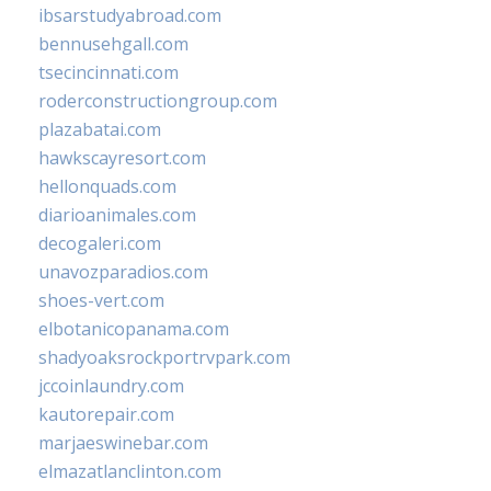
ibsarstudyabroad.com
bennusehgall.com
tsecincinnati.com
roderconstructiongroup.com
plazabatai.com
hawkscayresort.com
hellonquads.com
diarioanimales.com
decogaleri.com
unavozparadios.com
shoes-vert.com
elbotanicopanama.com
shadyoaksrockportrvpark.com
jccoinlaundry.com
kautorepair.com
marjaeswinebar.com
elmazatlanclinton.com