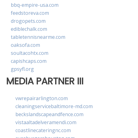
bbq-empire-usa.com
feedstoreva.com
drogopets.com
ediblechalk.com
tabletennisnearme.com
oaksofa.com
soultacohtx.com
capishcaps.com
gpsyfl.org
MEDIA PARTNER III
vwrepairarlington.com
cleaningservicebaltimore-md.com
beckslandscapeandfence.com
vistaaltadelveramendi.com
coastlinecateringnc.com