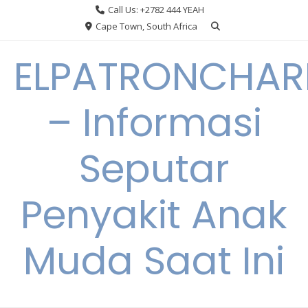
Skip
Call Us: +2782 444 YEAH
to
Cape Town, South Africa
content
ELPATRONCHA
– Informasi
Seputar
Penyakit Anak
Muda Saat Ini