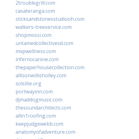
2troublegrill.com
casateranga.com
sticksandstonesstudiooh.com
walkers-treeservice.com
shopmossi.com
untamedcollectivesd.com
mxpwellness.com
infernocanine.com
thepaperhousecollection.com
allisonwillisholley.com
solslite.org
portwayinn.com
djmaddogmusic.com
thesoundarchitects.com
allin1roofing.com
keepjudgewebb.com
anatomyofadventure.com