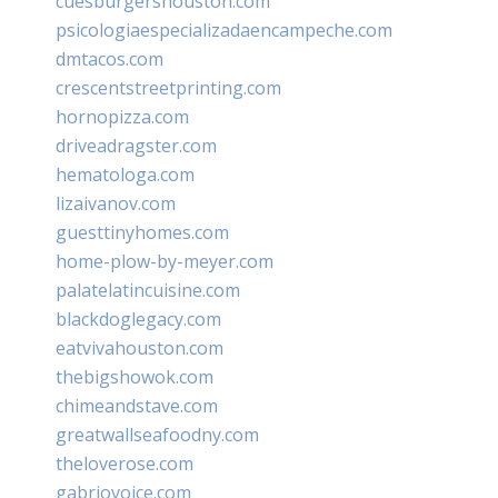
cuesburgershouston.com
psicologiaespecializadaencampeche.com
dmtacos.com
crescentstreetprinting.com
hornopizza.com
driveadragster.com
hematologa.com
lizaivanov.com
guesttinyhomes.com
home-plow-by-meyer.com
palatelatincuisine.com
blackdoglegacy.com
eatvivahouston.com
thebigshowok.com
chimeandstave.com
greatwallseafoodny.com
theloverose.com
gabriovoice.com