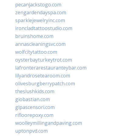
pecanjackstogo.com
zengardendayspa.com
sparklejewelryinc.com
ironcladtattoostudio.com
bruinshome.com
annascleaningsvc.com
wolfcitytattoo.com
oysterbayturkeytrot.com
lafronterarestauranteybar.com
lilyandrosetearoom.com
olivesburgberrypatch.com
theslushkids.com
giobastian.com
glpascensori.com
rifloorepoxy.com
woolleymillingandpaving.com
uptonpvd.com