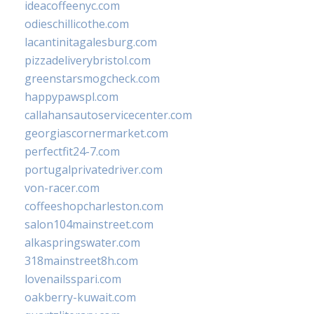
ideacoffeenyc.com
odieschillicothe.com
lacantinitagalesburg.com
pizzadeliverybristol.com
greenstarsmogcheck.com
happypawspl.com
callahansautoservicecenter.com
georgiascornermarket.com
perfectfit24-7.com
portugalprivatedriver.com
von-racer.com
coffeeshopcharleston.com
salon104mainstreet.com
alkaspringswater.com
318mainstreet8h.com
lovenailsspari.com
oakberry-kuwait.com