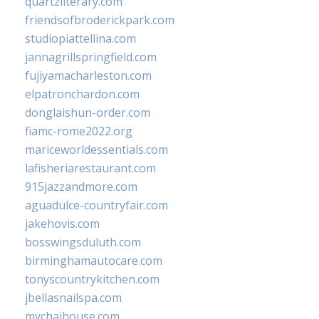
quartzliterary.com
friendsofbroderickpark.com
studiopiattellina.com
jannagrillspringfield.com
fujiyamacharleston.com
elpatronchardon.com
donglaishun-order.com
fiamc-rome2022.org
mariceworldessentials.com
lafisheriarestaurant.com
915jazzandmore.com
aguadulce-countryfair.com
jakehovis.com
bosswingsduluth.com
birminghamautocare.com
tonyscountrykitchen.com
jbellasnailspa.com
mychaihouse.com