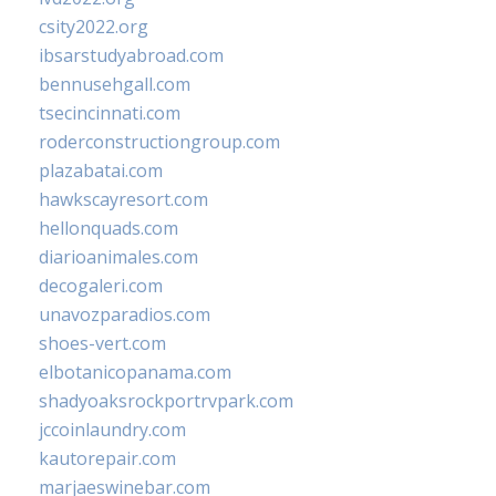
csity2022.org
ibsarstudyabroad.com
bennusehgall.com
tsecincinnati.com
roderconstructiongroup.com
plazabatai.com
hawkscayresort.com
hellonquads.com
diarioanimales.com
decogaleri.com
unavozparadios.com
shoes-vert.com
elbotanicopanama.com
shadyoaksrockportrvpark.com
jccoinlaundry.com
kautorepair.com
marjaeswinebar.com