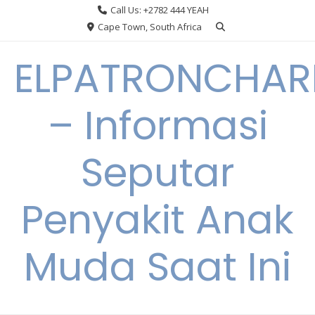
Skip
Call Us: +2782 444 YEAH
to
Cape Town, South Africa
content
ELPATRONCHA
– Informasi
Seputar
Penyakit Anak
Muda Saat Ini