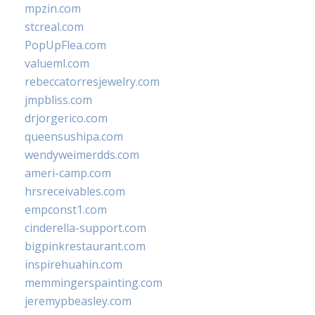
mpzin.com
stcreal.com
PopUpFlea.com
valueml.com
rebeccatorresjewelry.com
jmpbliss.com
drjorgerico.com
queensushipa.com
wendyweimerdds.com
ameri-camp.com
hrsreceivables.com
empconst1.com
cinderella-support.com
bigpinkrestaurant.com
inspirehuahin.com
memmingerspainting.com
jeremypbeasley.com