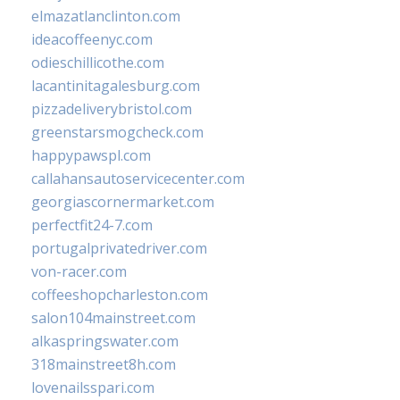
elmazatlanclinton.com
ideacoffeenyc.com
odieschillicothe.com
lacantinitagalesburg.com
pizzadeliverybristol.com
greenstarsmogcheck.com
happypawspl.com
callahansautoservicecenter.com
georgiascornermarket.com
perfectfit24-7.com
portugalprivatedriver.com
von-racer.com
coffeeshopcharleston.com
salon104mainstreet.com
alkaspringswater.com
318mainstreet8h.com
lovenailsspari.com