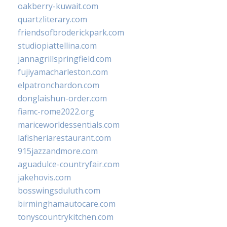
oakberry-kuwait.com
quartzliterary.com
friendsofbroderickpark.com
studiopiattellina.com
jannagrillspringfield.com
fujiyamacharleston.com
elpatronchardon.com
donglaishun-order.com
fiamc-rome2022.org
mariceworldessentials.com
lafisheriarestaurant.com
915jazzandmore.com
aguadulce-countryfair.com
jakehovis.com
bosswingsduluth.com
birminghamautocare.com
tonyscountrykitchen.com