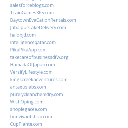
salesforceblogs.com
TrainGames365.com
BaytownEvaCationRentals.com
JabalpurCakeDelivery.com
halobjd.com
intelligenceqatar.com
PikaPikaApp.com
takecareofbusinessdfw.org
HamadaOfJapan.com
VersifyLifestyle.com
kingscreekadventures.com
antaeuslabs.com
purelycleanchemdry.com
WishOping.com
shoplegacee.com
bonvivantshop.com
CupPlante.com