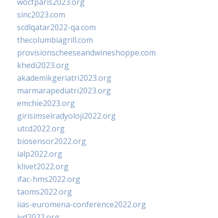
wocfparis2023.org
sinc2023.com
scdlqatar2022-qa.com
thecolumbiagrill.com
provisionscheeseandwineshoppe.com
khedi2023.org
akademikgeriatri2023.org
marmarapediatri2023.org
emchie2023.org
girisimselradyoloji2022.org
utcd2022.org
biosensor2022.org
ialp2022.org
klivet2022.org
ifac-hms2022.org
taoms2022.org
iias-euromena-conference2022.org
ivd2022.org