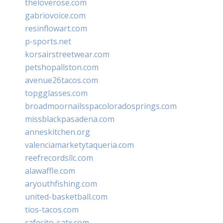
theloverose.com
gabriovoice.com
resinflowart.com
p-sports.net
korsairstreetwear.com
petshopallston.com
avenue26tacos.com
topgglasses.com
broadmoornailsspacoloradosprings.com
missblackpasadena.com
anneskitchen.org
valenciamarketytaqueria.com
reefrecordsllc.com
alawaffle.com
aryouthfishing.com
united-basketball.com
tios-tacos.com
cafecito-satx.com