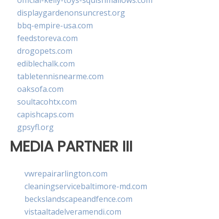
official-kelly-toys-squishmallows.com
displaygardenonsuncrest.org
bbq-empire-usa.com
feedstoreva.com
drogopets.com
ediblechalk.com
tabletennisnearme.com
oaksofa.com
soultacohtx.com
capishcaps.com
gpsyfl.org
MEDIA PARTNER III
vwrepairarlington.com
cleaningservicebaltimore-md.com
beckslandscapeandfence.com
vistaaltadelveramendi.com