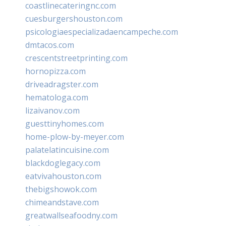
coastlinecateringnc.com
cuesburgershouston.com
psicologiaespecializadaencampeche.com
dmtacos.com
crescentstreetprinting.com
hornopizza.com
driveadragster.com
hematologa.com
lizaivanov.com
guesttinyhomes.com
home-plow-by-meyer.com
palatelatincuisine.com
blackdoglegacy.com
eatvivahouston.com
thebigshowok.com
chimeandstave.com
greatwallseafoodny.com