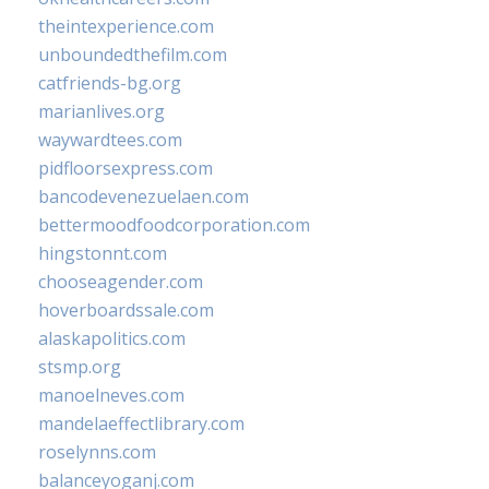
theintexperience.com
unboundedthefilm.com
catfriends-bg.org
marianlives.org
waywardtees.com
pidfloorsexpress.com
bancodevenezuelaen.com
bettermoodfoodcorporation.com
hingstonnt.com
chooseagender.com
hoverboardssale.com
alaskapolitics.com
stsmp.org
manoelneves.com
mandelaeffectlibrary.com
roselynns.com
balanceyoganj.com