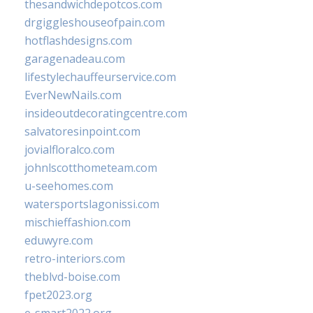
thesandwichdepotcos.com
drgiggleshouseofpain.com
hotflashdesigns.com
garagenadeau.com
lifestylechauffeurservice.com
EverNewNails.com
insideoutdecoratingcentre.com
salvatoresinpoint.com
jovialfloralco.com
johnlscotthometeam.com
u-seehomes.com
watersportslagonissi.com
mischieffashion.com
eduwyre.com
retro-interiors.com
theblvd-boise.com
fpet2023.org