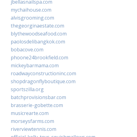
jbellasnailspa.com
mychaihouse.com
alvisgrooming.com
thegeorginaestate.com
blythewoodseafood.com
paolosdelibangkok.com
bobacove.com
phoone24brookfield.com
mickeybarmama.com
roadwayconstructioninc.com
shopdragonflyboutique.com
sportszilla.org
batchprovisionsbar.com
brasserie-gobette.com
musicrearte.com
morseysfarms.com
riverviewtennis.com