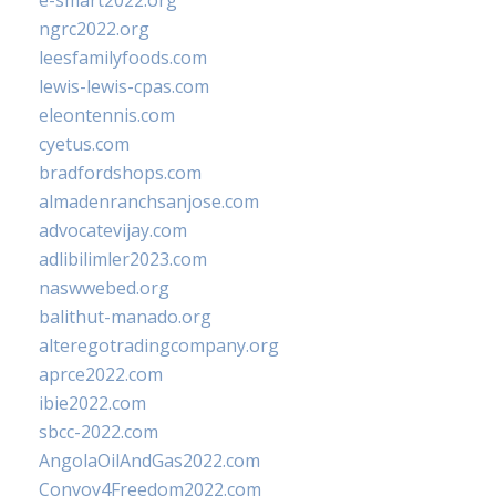
e-smart2022.org
ngrc2022.org
leesfamilyfoods.com
lewis-lewis-cpas.com
eleontennis.com
cyetus.com
bradfordshops.com
almadenranchsanjose.com
advocatevijay.com
adlibilimler2023.com
naswwebed.org
balithut-manado.org
alteregotradingcompany.org
aprce2022.com
ibie2022.com
sbcc-2022.com
AngolaOilAndGas2022.com
Convoy4Freedom2022.com