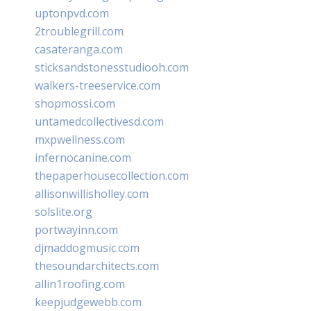
uptonpvd.com
2troublegrill.com
casateranga.com
sticksandstonesstudiooh.com
walkers-treeservice.com
shopmossi.com
untamedcollectivesd.com
mxpwellness.com
infernocanine.com
thepaperhousecollection.com
allisonwillisholley.com
solslite.org
portwayinn.com
djmaddogmusic.com
thesoundarchitects.com
allin1roofing.com
keepjudgewebb.com