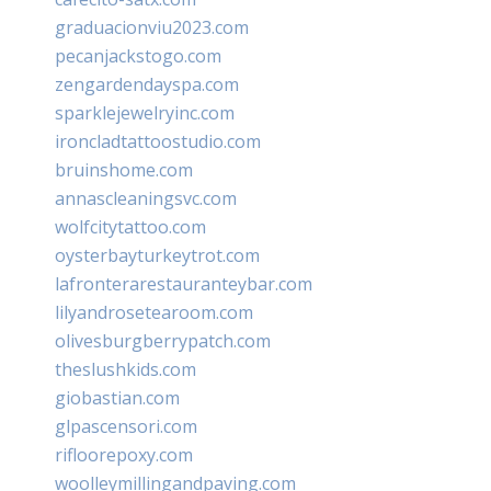
graduacionviu2023.com
pecanjackstogo.com
zengardendayspa.com
sparklejewelryinc.com
ironcladtattoostudio.com
bruinshome.com
annascleaningsvc.com
wolfcitytattoo.com
oysterbayturkeytrot.com
lafronterarestauranteybar.com
lilyandrosetearoom.com
olivesburgberrypatch.com
theslushkids.com
giobastian.com
glpascensori.com
rifloorepoxy.com
woolleymillingandpaving.com