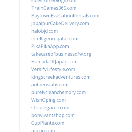
salesforceblogs.com
TrainGames365.com
BaytownEvaCationRentals.com
JabalpurCakeDelivery.com
halobjd.com
intelligenceqatar.com
PikaPikaApp.com
takecareofbusinessdfw.org
HamadaOfJapan.com
VersifyLifestyle.com
kingscreekadventures.com
antaeuslabs.com
purelycleanchemdry.com
WishOping.com
shoplegacee.com
bonvivantshop.com
CupPlante.com
mpzin.com