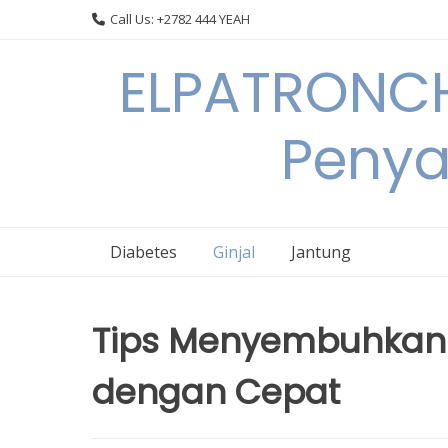
Skip
Call Us: +2782 444 YEAH
to
content
ELPATRONCH
Penya
Diabetes
Ginjal
Jantung
Tips Menyembuhkan P
dengan Cepat