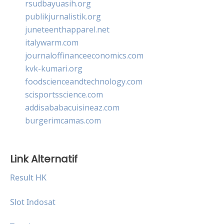
rsudbayuasih.org
publikjurnalistik.org
juneteenthapparel.net
italywarm.com
journaloffinanceeconomics.com
kvk-kumari.org
foodscienceandtechnology.com
scisportsscience.com
addisababacuisineaz.com
burgerimcamas.com
Link Alternatif
Result HK
Slot Indosat