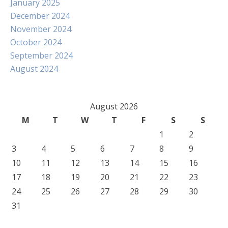
January 2025
December 2024
November 2024
October 2024
September 2024
August 2024
August 2026
M
T
W
T
F
S
S
1
2
3
4
5
6
7
8
9
10
11
12
13
14
15
16
17
18
19
20
21
22
23
24
25
26
27
28
29
30
31