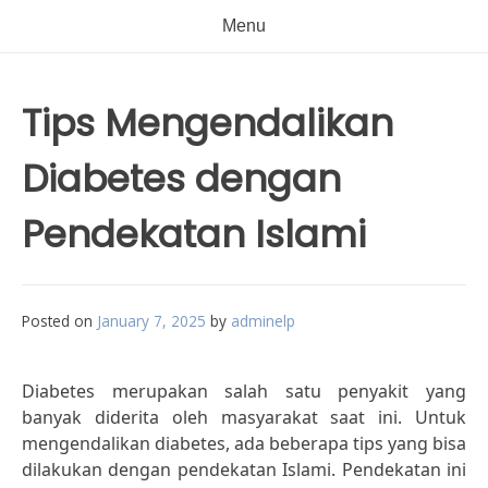
Menu
Tips Mengendalikan
Diabetes dengan
Pendekatan Islami
Posted on
January 7, 2025
by
adminelp
Diabetes merupakan salah satu penyakit yang
banyak diderita oleh masyarakat saat ini. Untuk
mengendalikan diabetes, ada beberapa tips yang bisa
dilakukan dengan pendekatan Islami. Pendekatan ini