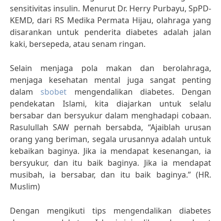
sensitivitas insulin. Menurut Dr. Herry Purbayu, SpPD-
KEMD, dari RS Medika Permata Hijau, olahraga yang
disarankan untuk penderita diabetes adalah jalan
kaki, bersepeda, atau senam ringan.
Selain menjaga pola makan dan berolahraga,
menjaga kesehatan mental juga sangat penting
dalam
sbobet
mengendalikan diabetes. Dengan
pendekatan Islami, kita diajarkan untuk selalu
bersabar dan bersyukur dalam menghadapi cobaan.
Rasulullah SAW pernah bersabda, “Ajaiblah urusan
orang yang beriman, segala urusannya adalah untuk
kebaikan baginya. Jika ia mendapat kesenangan, ia
bersyukur, dan itu baik baginya. Jika ia mendapat
musibah, ia bersabar, dan itu baik baginya.” (HR.
Muslim)
Dengan mengikuti tips mengendalikan diabetes