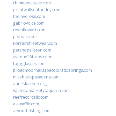
chimeandstave.com
greatwallseafoodny.com
theloverose.com
gabriovoice.com
resinflowart.com
p-sports.net
korsairstreetwear.com
petshopallston.com
avenue26tacos.com
topgglasses.com
broadmoornailsspacoloradosprings.com
missblackpasadena.com
anneskitchen.org
valenciamarketytaqueria.com
reefrecordsllc.com
alawaffle.com
aryouthfishing.com