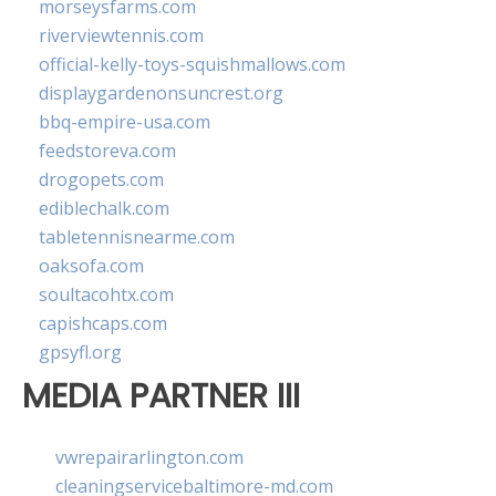
morseysfarms.com
riverviewtennis.com
official-kelly-toys-squishmallows.com
displaygardenonsuncrest.org
bbq-empire-usa.com
feedstoreva.com
drogopets.com
ediblechalk.com
tabletennisnearme.com
oaksofa.com
soultacohtx.com
capishcaps.com
gpsyfl.org
MEDIA PARTNER III
vwrepairarlington.com
cleaningservicebaltimore-md.com