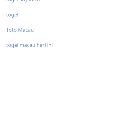
togel
Toto Macau
togel macau hari ini