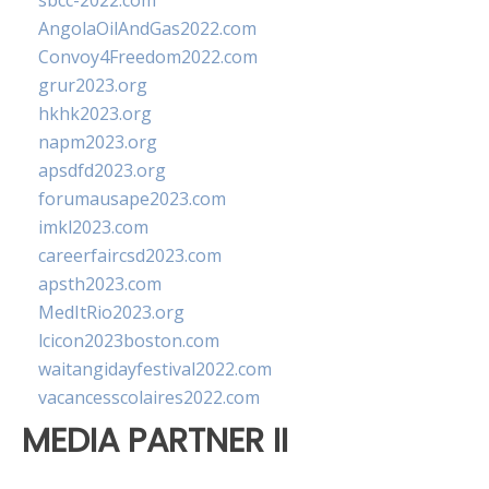
sbcc-2022.com
AngolaOilAndGas2022.com
Convoy4Freedom2022.com
grur2023.org
hkhk2023.org
napm2023.org
apsdfd2023.org
forumausape2023.com
imkl2023.com
careerfaircsd2023.com
apsth2023.com
MedItRio2023.org
lcicon2023boston.com
waitangidayfestival2022.com
vacancesscolaires2022.com
MEDIA PARTNER II