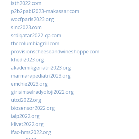
isth2022.com
p2b2pabi2023-makassar.com
wocfparis2023.org
sinc2023.com
scdlqatar2022-qa.com
thecolumbiagrill.com
provisionscheeseandwineshoppe.com
khedi2023.org
akademikgeriatri2023.org
marmarapediatri2023.org
emchie2023.org
girisimselradyoloji2022.org
utcd2022.org
biosensor2022.org
ialp2022.org
klivet2022.org
ifac-hms2022.org