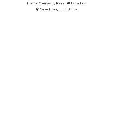
Theme: Overlay by
Kaira
.
Extra Text
Cape Town, South Africa