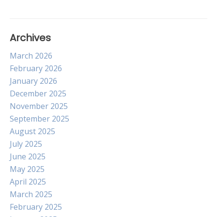
Archives
March 2026
February 2026
January 2026
December 2025
November 2025
September 2025
August 2025
July 2025
June 2025
May 2025
April 2025
March 2025
February 2025