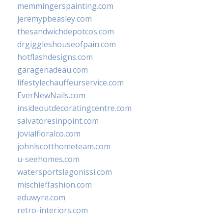
memmingerspainting.com
jeremypbeasley.com
thesandwichdepotcos.com
drgiggleshouseofpain.com
hotflashdesigns.com
garagenadeau.com
lifestylechauffeurservice.com
EverNewNails.com
insideoutdecoratingcentre.com
salvatoresinpoint.com
jovialfloralco.com
johnlscotthometeam.com
u-seehomes.com
watersportslagonissi.com
mischieffashion.com
eduwyre.com
retro-interiors.com