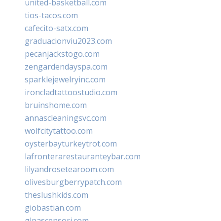
united-basketball.com
tios-tacos.com
cafecito-satx.com
graduacionviu2023.com
pecanjackstogo.com
zengardendayspa.com
sparklejewelryinc.com
ironcladtattoostudio.com
bruinshome.com
annascleaningsvc.com
wolfcitytattoo.com
oysterbayturkeytrot.com
lafronterarestauranteybar.com
lilyandrosetearoom.com
olivesburgberrypatch.com
theslushkids.com
giobastian.com
glpascensori.com