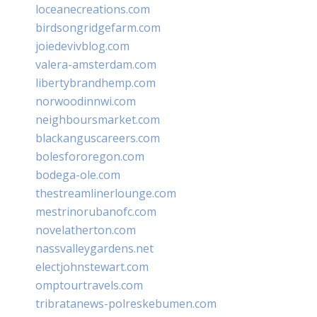
loceanecreations.com
birdsongridgefarm.com
joiedevivblog.com
valera-amsterdam.com
libertybrandhemp.com
norwoodinnwi.com
neighboursmarket.com
blackanguscareers.com
bolesfororegon.com
bodega-ole.com
thestreamlinerlounge.com
mestrinorubanofc.com
novelatherton.com
nassvalleygardens.net
electjohnstewart.com
omptourtravels.com
tribratanews-polreskebumen.com