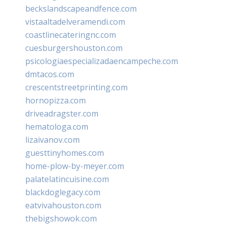
beckslandscapeandfence.com
vistaaltadelveramendi.com
coastlinecateringnc.com
cuesburgershouston.com
psicologiaespecializadaencampeche.com
dmtacos.com
crescentstreetprinting.com
hornopizza.com
driveadragster.com
hematologa.com
lizaivanov.com
guesttinyhomes.com
home-plow-by-meyer.com
palatelatincuisine.com
blackdoglegacy.com
eatvivahouston.com
thebigshowok.com