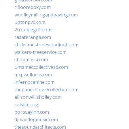
rifloorepoxy.com
woolleymillingandpaving.com
uptonpvd.com
2troublegrill.com
casateranga.com
sticksandstonesstudiooh.com
walkers-treeservice.com
shopmossi.com
untamedcollectivesd.com
mxpwellness.com
infernocanine.com
thepaperhousecollection.com
allisonwillisholley.com
solslite.org
portwayinn.com
djmaddogmusic.com
thesoundarchitects.com