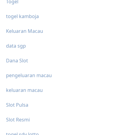
Togel
togel kamboja
Keluaran Macau
data sgp
Dana Slot
pengeluaran macau
keluaran macau
Slot Pulsa
Slot Resmi
togel sdy lotto