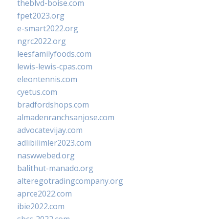
theblvd-boise.com
fpet2023.org
e-smart2022.org
ngrc2022.org
leesfamilyfoods.com
lewis-lewis-cpas.com
eleontennis.com
cyetus.com
bradfordshops.com
almadenranchsanjose.com
advocatevijay.com
adlibilimler2023.com
naswwebed.org
balithut-manado.org
alteregotradingcompany.org
aprce2022.com
ibie2022.com