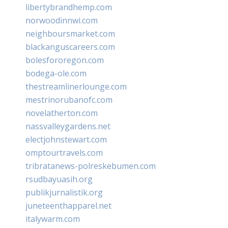
libertybrandhemp.com
norwoodinnwi.com
neighboursmarket.com
blackanguscareers.com
bolesfororegon.com
bodega-ole.com
thestreamlinerlounge.com
mestrinorubanofc.com
novelatherton.com
nassvalleygardens.net
electjohnstewart.com
omptourtravels.com
tribratanews-polreskebumen.com
rsudbayuasih.org
publikjurnalistik.org
juneteenthapparel.net
italywarm.com