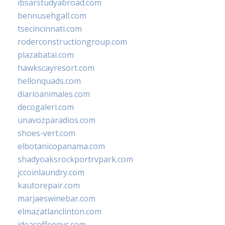
ibsarstudyabroad.com
bennusehgall.com
tsecincinnati.com
roderconstructiongroup.com
plazabatai.com
hawkscayresort.com
hellonquads.com
diarioanimales.com
decogaleri.com
unavozparadios.com
shoes-vert.com
elbotanicopanama.com
shadyoaksrockportrvpark.com
jccoinlaundry.com
kautorepair.com
marjaeswinebar.com
elmazatlanclinton.com
ideacoffeenyc.com