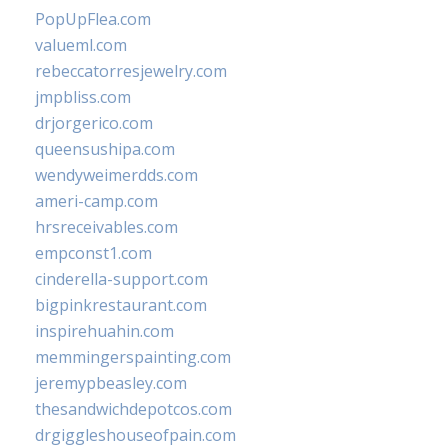
PopUpFlea.com
valueml.com
rebeccatorresjewelry.com
jmpbliss.com
drjorgerico.com
queensushipa.com
wendyweimerdds.com
ameri-camp.com
hrsreceivables.com
empconst1.com
cinderella-support.com
bigpinkrestaurant.com
inspirehuahin.com
memmingerspainting.com
jeremypbeasley.com
thesandwichdepotcos.com
drgiggleshouseofpain.com