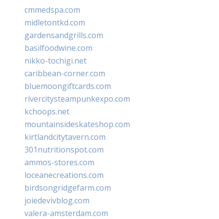
cmmedspa.com
midletontkd.com
gardensandgrills.com
basilfoodwine.com
nikko-tochigi.net
caribbean-corner.com
bluemoongiftcards.com
rivercitysteampunkexpo.com
kchoops.net
mountainsideskateshop.com
kirtlandcitytavern.com
301nutritionspot.com
ammos-stores.com
loceanecreations.com
birdsongridgefarm.com
joiedevivblog.com
valera-amsterdam.com