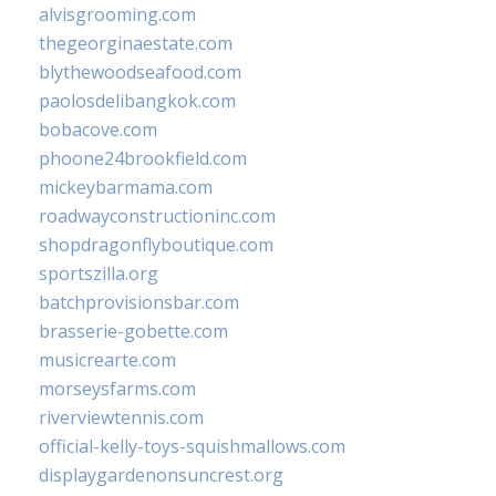
alvisgrooming.com
thegeorginaestate.com
blythewoodseafood.com
paolosdelibangkok.com
bobacove.com
phoone24brookfield.com
mickeybarmama.com
roadwayconstructioninc.com
shopdragonflyboutique.com
sportszilla.org
batchprovisionsbar.com
brasserie-gobette.com
musicrearte.com
morseysfarms.com
riverviewtennis.com
official-kelly-toys-squishmallows.com
displaygardenonsuncrest.org