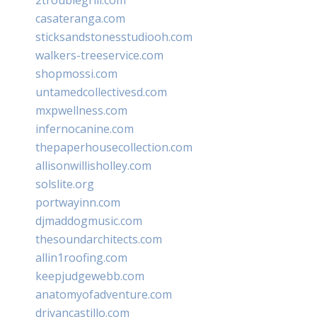
casateranga.com
sticksandstonesstudiooh.com
walkers-treeservice.com
shopmossi.com
untamedcollectivesd.com
mxpwellness.com
infernocanine.com
thepaperhousecollection.com
allisonwillisholley.com
solslite.org
portwayinn.com
djmaddogmusic.com
thesoundarchitects.com
allin1roofing.com
keepjudgewebb.com
anatomyofadventure.com
drivancastillo.com