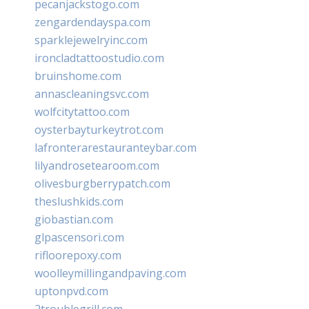
pecanjackstogo.com
zengardendayspa.com
sparklejewelryinc.com
ironcladtattoostudio.com
bruinshome.com
annascleaningsvc.com
wolfcitytattoo.com
oysterbayturkeytrot.com
lafronterarestauranteybar.com
lilyandrosetearoom.com
olivesburgberrypatch.com
theslushkids.com
giobastian.com
glpascensori.com
rifloorepoxy.com
woolleymillingandpaving.com
uptonpvd.com
2troublegrill.com