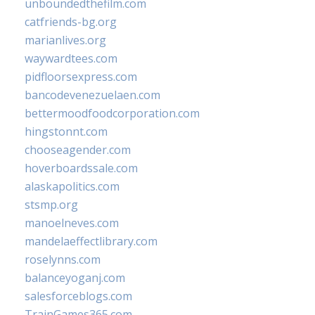
unboundedthefilm.com
catfriends-bg.org
marianlives.org
waywardtees.com
pidfloorsexpress.com
bancodevenezuelaen.com
bettermoodfoodcorporation.com
hingstonnt.com
chooseagender.com
hoverboardssale.com
alaskapolitics.com
stsmp.org
manoelneves.com
mandelaeffectlibrary.com
roselynns.com
balanceyoganj.com
salesforceblogs.com
TrainGames365.com