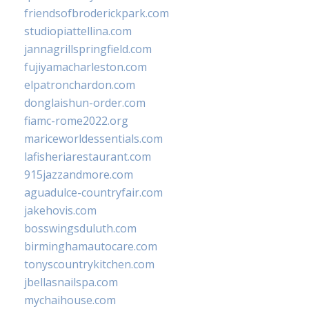
friendsofbroderickpark.com
studiopiattellina.com
jannagrillspringfield.com
fujiyamacharleston.com
elpatronchardon.com
donglaishun-order.com
fiamc-rome2022.org
mariceworldessentials.com
lafisheriarestaurant.com
915jazzandmore.com
aguadulce-countryfair.com
jakehovis.com
bosswingsduluth.com
birminghamautocare.com
tonyscountrykitchen.com
jbellasnailspa.com
mychaihouse.com