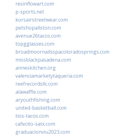
resinflowart.com
p-sports.net
korsairstreetwear.com
petshopallston.com
avenue26tacos.com
topgglasses.com
broadmoornailsspacoloradosprings.com
missblackpasadena.com
anneskitchen.org
valenciamarketytaqueria.com
reefrecordsllc.com
alawaffle.com
aryouthfishing.com
united-basketball.com
tios-tacos.com
cafecito-satx.com
graduacionviu2023.com