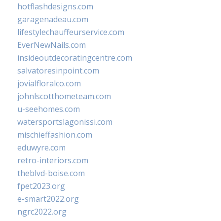
hotflashdesigns.com
garagenadeau.com
lifestylechauffeurservice.com
EverNewNails.com
insideoutdecoratingcentre.com
salvatoresinpoint.com
jovialfloralco.com
johnlscotthometeam.com
u-seehomes.com
watersportslagonissi.com
mischieffashion.com
eduwyre.com
retro-interiors.com
theblvd-boise.com
fpet2023.org
e-smart2022.org
ngrc2022.org