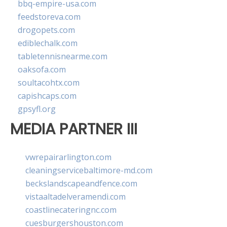
bbq-empire-usa.com
feedstoreva.com
drogopets.com
ediblechalk.com
tabletennisnearme.com
oaksofa.com
soultacohtx.com
capishcaps.com
gpsyfl.org
MEDIA PARTNER III
vwrepairarlington.com
cleaningservicebaltimore-md.com
beckslandscapeandfence.com
vistaaltadelveramendi.com
coastlinecateringnc.com
cuesburgershouston.com