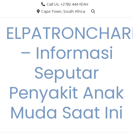
Skip
Call Us: +2782 444 YEAH
to
Cape Town, South Africa
content
ELPATRONCHA
– Informasi
Seputar
Penyakit Anak
Muda Saat Ini