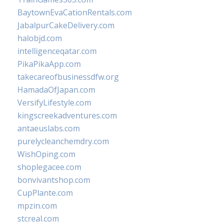
BaytownEvaCationRentals.com
JabalpurCakeDelivery.com
halobjd.com
intelligenceqatar.com
PikaPikaApp.com
takecareofbusinessdfw.org
HamadaOfJapan.com
VersifyLifestyle.com
kingscreekadventures.com
antaeuslabs.com
purelycleanchemdry.com
WishOping.com
shoplegacee.com
bonvivantshop.com
CupPlante.com
mpzin.com
stcreal.com