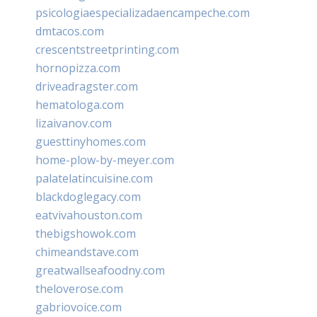
psicologiaespecializadaencampeche.com
dmtacos.com
crescentstreetprinting.com
hornopizza.com
driveadragster.com
hematologa.com
lizaivanov.com
guesttinyhomes.com
home-plow-by-meyer.com
palatelatincuisine.com
blackdoglegacy.com
eatvivahouston.com
thebigshowok.com
chimeandstave.com
greatwallseafoodny.com
theloverose.com
gabriovoice.com