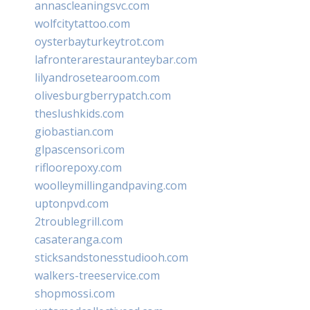
annascleaningsvc.com
wolfcitytattoo.com
oysterbayturkeytrot.com
lafronterarestauranteybar.com
lilyandrosetearoom.com
olivesburgberrypatch.com
theslushkids.com
giobastian.com
glpascensori.com
rifloorepoxy.com
woolleymillingandpaving.com
uptonpvd.com
2troublegrill.com
casateranga.com
sticksandstonesstudiooh.com
walkers-treeservice.com
shopmossi.com