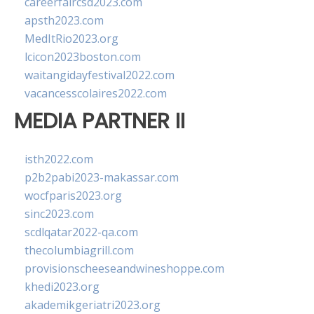
careerfaircsd2023.com
apsth2023.com
MedItRio2023.org
lcicon2023boston.com
waitangidayfestival2022.com
vacancesscolaires2022.com
MEDIA PARTNER II
isth2022.com
p2b2pabi2023-makassar.com
wocfparis2023.org
sinc2023.com
scdlqatar2022-qa.com
thecolumbiagrill.com
provisionscheeseandwineshoppe.com
khedi2023.org
akademikgeriatri2023.org