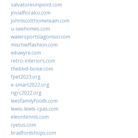
salvatoresinpoint.com
jovialfloralco.com
johnlscotthometeam.com
u-seehomes.com
watersportslagonissi.com
mischieffashion.com
eduwyre.com
retro-interiors.com
theblvd-boise.com
fpet2023.org
e-smart2022.org
ngrc2022.org
leesfamilyfoods.com
lewis-lewis-cpas.com
eleontennis.com
cyetus.com
bradfordshops.com