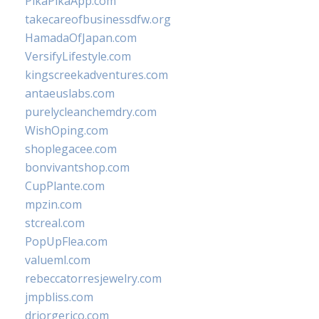
PikaPikaApp.com
takecareofbusinessdfw.org
HamadaOfJapan.com
VersifyLifestyle.com
kingscreekadventures.com
antaeuslabs.com
purelycleanchemdry.com
WishOping.com
shoplegacee.com
bonvivantshop.com
CupPlante.com
mpzin.com
stcreal.com
PopUpFlea.com
valueml.com
rebeccatorresjewelry.com
jmpbliss.com
drjorgerico.com