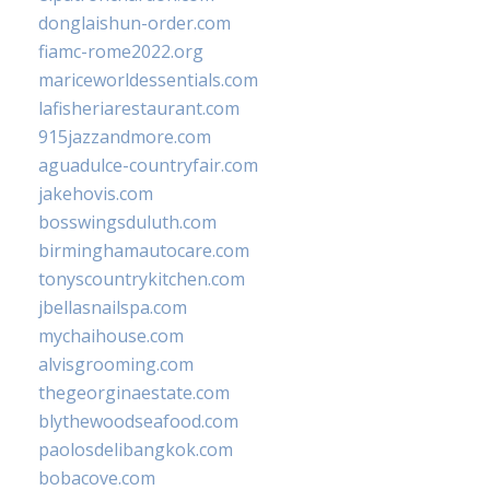
donglaishun-order.com
fiamc-rome2022.org
mariceworldessentials.com
lafisheriarestaurant.com
915jazzandmore.com
aguadulce-countryfair.com
jakehovis.com
bosswingsduluth.com
birminghamautocare.com
tonyscountrykitchen.com
jbellasnailspa.com
mychaihouse.com
alvisgrooming.com
thegeorginaestate.com
blythewoodseafood.com
paolosdelibangkok.com
bobacove.com