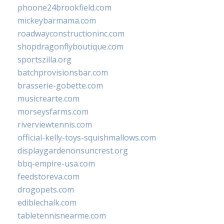
phoone24brookfield.com
mickeybarmama.com
roadwayconstructioninc.com
shopdragonflyboutique.com
sportszilla.org
batchprovisionsbar.com
brasserie-gobette.com
musicrearte.com
morseysfarms.com
riverviewtennis.com
official-kelly-toys-squishmallows.com
displaygardenonsuncrest.org
bbq-empire-usa.com
feedstoreva.com
drogopets.com
ediblechalk.com
tabletennisnearme.com