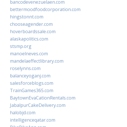
bancodevenezuelaen.com
bettermoodfoodcorporation.com
hingstonnt.com
chooseagender.com
hoverboardssale.com
alaskapolitics.com
stsmp.org
manoelneves.com
mandelaeffectlibrary.com
roselynns.com
balanceyoganj.com
salesforceblogs.com
TrainGames365.com
BaytownEvaCationRentals.com
JabalpurCakeDelivery.com
halobjd.com
intelligenceqatar.com