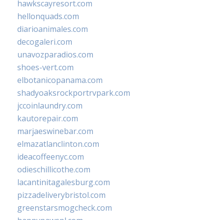
hawkscayresort.com
hellonquads.com
diarioanimales.com
decogaleri.com
unavozparadios.com
shoes-vert.com
elbotanicopanama.com
shadyoaksrockportrvpark.com
jccoinlaundry.com
kautorepair.com
marjaeswinebar.com
elmazatlanclinton.com
ideacoffeenyc.com
odieschillicothe.com
lacantinitagalesburg.com
pizzadeliverybristol.com
greenstarsmogcheck.com