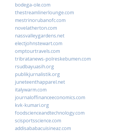
bodega-ole.com
thestreamlinerlounge.com
mestrinorubanofc.com
novelatherton.com
nassvalleygardens.net
electjohnstewart.com
omptourtravels.com
tribratanews-polreskebumen.com
rsudbayuasih.org
publikjurnalistik.org
juneteenthapparel.net
italywarm.com
journaloffinanceeconomics.com
kvk-kumari.org
foodscienceandtechnology.com
scisportsscience.com
addisababacuisineaz.com