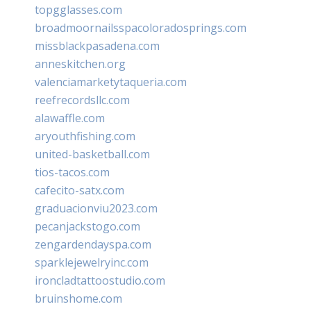
topgglasses.com
broadmoornailsspacoloradosprings.com
missblackpasadena.com
anneskitchen.org
valenciamarketytaqueria.com
reefrecordsllc.com
alawaffle.com
aryouthfishing.com
united-basketball.com
tios-tacos.com
cafecito-satx.com
graduacionviu2023.com
pecanjackstogo.com
zengardendayspa.com
sparklejewelryinc.com
ironcladtattoostudio.com
bruinshome.com