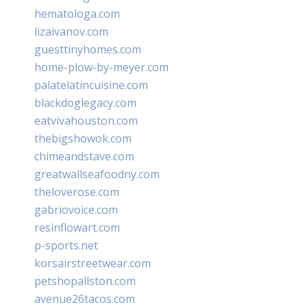
hematologa.com
lizaivanov.com
guesttinyhomes.com
home-plow-by-meyer.com
palatelatincuisine.com
blackdoglegacy.com
eatvivahouston.com
thebigshowok.com
chimeandstave.com
greatwallseafoodny.com
theloverose.com
gabriovoice.com
resinflowart.com
p-sports.net
korsairstreetwear.com
petshopallston.com
avenue26tacos.com