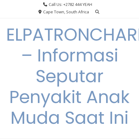
Skip
Call Us: +2782 444 YEAH
to
Cape Town, South Africa
content
ELPATRONCHA
– Informasi
Seputar
Penyakit Anak
Muda Saat Ini