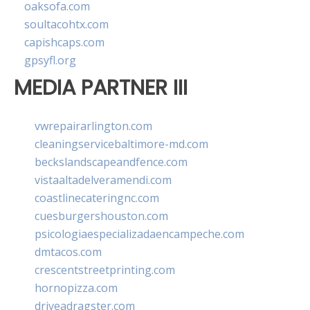
oaksofa.com
soultacohtx.com
capishcaps.com
gpsyfl.org
MEDIA PARTNER III
vwrepairarlington.com
cleaningservicebaltimore-md.com
beckslandscapeandfence.com
vistaaltadelveramendi.com
coastlinecateringnc.com
cuesburgershouston.com
psicologiaespecializadaencampeche.com
dmtacos.com
crescentstreetprinting.com
hornopizza.com
driveadragster.com