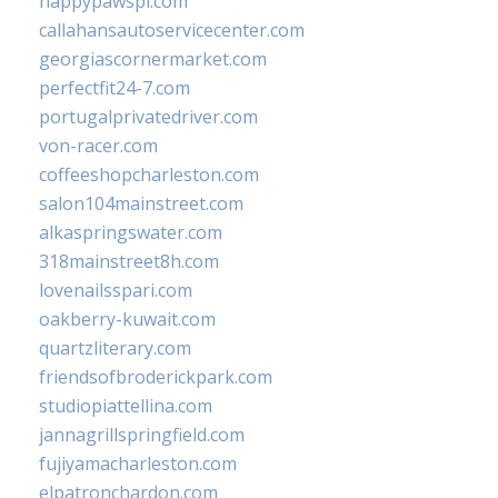
happypawspl.com
callahansautoservicecenter.com
georgiascornermarket.com
perfectfit24-7.com
portugalprivatedriver.com
von-racer.com
coffeeshopcharleston.com
salon104mainstreet.com
alkaspringswater.com
318mainstreet8h.com
lovenailsspari.com
oakberry-kuwait.com
quartzliterary.com
friendsofbroderickpark.com
studiopiattellina.com
jannagrillspringfield.com
fujiyamacharleston.com
elpatronchardon.com