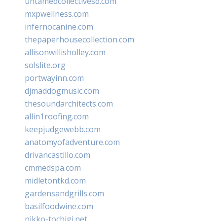
untamedcollectivesd.com
mxpwellness.com
infernocanine.com
thepaperhousecollection.com
allisonwillisholley.com
solslite.org
portwayinn.com
djmaddogmusic.com
thesoundarchitects.com
allin1roofing.com
keepjudgewebb.com
anatomyofadventure.com
drivancastillo.com
cmmedspa.com
midletontkd.com
gardensandgrills.com
basilfoodwine.com
nikko-tochigi.net