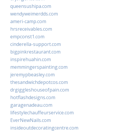
queensushipa.com
wendyweimerdds.com
ameri-camp.com
hrsreceivables.com
empconst1.com
cinderella-support.com
bigpinkrestaurant.com
inspirehuahin.com
memmingerspainting.com
jeremypbeasley.com
thesandwichdepotcos.com
drgiggleshouseofpain.com
hotflashdesigns.com
garagenadeau.com
lifestylechauffeurservice.com
EverNewNails.com
insideoutdecoratingcentre.com