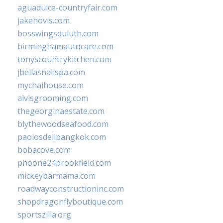
aguadulce-countryfair.com
jakehovis.com
bosswingsduluth.com
birminghamautocare.com
tonyscountrykitchen.com
jbellasnailspa.com
mychaihouse.com
alvisgrooming.com
thegeorginaestate.com
blythewoodseafood.com
paolosdelibangkok.com
bobacove.com
phoone24brookfield.com
mickeybarmama.com
roadwayconstructioninc.com
shopdragonflyboutique.com
sportszilla.org