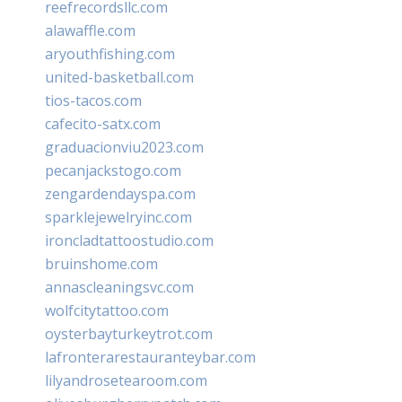
reefrecordsllc.com
alawaffle.com
aryouthfishing.com
united-basketball.com
tios-tacos.com
cafecito-satx.com
graduacionviu2023.com
pecanjackstogo.com
zengardendayspa.com
sparklejewelryinc.com
ironcladtattoostudio.com
bruinshome.com
annascleaningsvc.com
wolfcitytattoo.com
oysterbayturkeytrot.com
lafronterarestauranteybar.com
lilyandrosetearoom.com