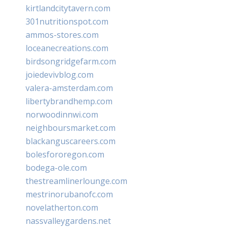
kirtlandcitytavern.com
301nutritionspot.com
ammos-stores.com
loceanecreations.com
birdsongridgefarm.com
joiedevivblog.com
valera-amsterdam.com
libertybrandhemp.com
norwoodinnwi.com
neighboursmarket.com
blackanguscareers.com
bolesfororegon.com
bodega-ole.com
thestreamlinerlounge.com
mestrinorubanofc.com
novelatherton.com
nassvalleygardens.net