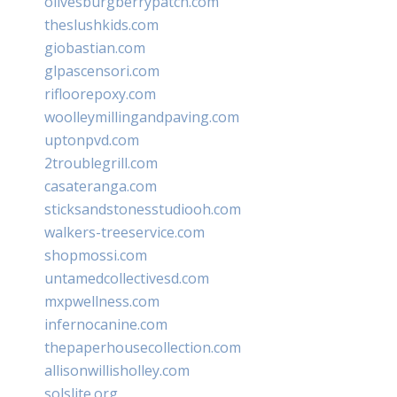
olivesburgberrypatch.com
theslushkids.com
giobastian.com
glpascensori.com
rifloorepoxy.com
woolleymillingandpaving.com
uptonpvd.com
2troublegrill.com
casateranga.com
sticksandstonesstudiooh.com
walkers-treeservice.com
shopmossi.com
untamedcollectivesd.com
mxpwellness.com
infernocanine.com
thepaperhousecollection.com
allisonwillisholley.com
solslite.org