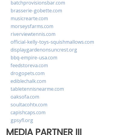
batchprovisionsbar.com
brasserie-gobette.com
musicrearte.com
morseysfarms.com
riverviewtennis.com
official-kelly-toys-squishmallows.com
displaygardenonsuncrest.org
bbq-empire-usa.com
feedstoreva.com
drogopets.com
ediblechalk.com
tabletennisnearme.com
oaksofa.com
soultacohtx.com
capishcaps.com
gpsyfl.org
MEDIA PARTNER III