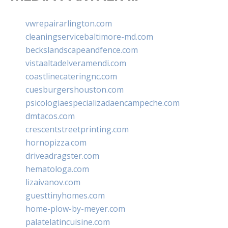
vwrepairarlington.com
cleaningservicebaltimore-md.com
beckslandscapeandfence.com
vistaaltadelveramendi.com
coastlinecateringnc.com
cuesburgershouston.com
psicologiaespecializadaencampeche.com
dmtacos.com
crescentstreetprinting.com
hornopizza.com
driveadragster.com
hematologa.com
lizaivanov.com
guesttinyhomes.com
home-plow-by-meyer.com
palatelatincuisine.com