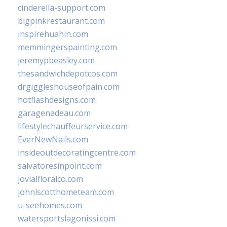
cinderella-support.com
bigpinkrestaurant.com
inspirehuahin.com
memmingerspainting.com
jeremypbeasley.com
thesandwichdepotcos.com
drgiggleshouseofpain.com
hotflashdesigns.com
garagenadeau.com
lifestylechauffeurservice.com
EverNewNails.com
insideoutdecoratingcentre.com
salvatoresinpoint.com
jovialfloralco.com
johnlscotthometeam.com
u-seehomes.com
watersportslagonissi.com