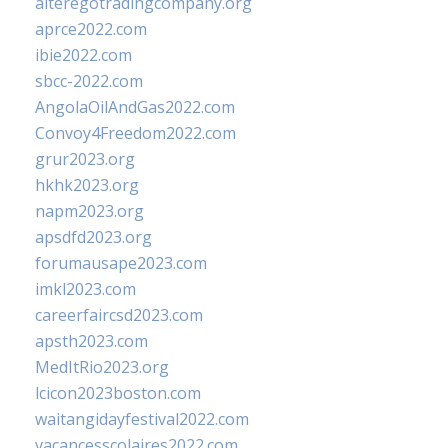
alteregotradingcompany.org
aprce2022.com
ibie2022.com
sbcc-2022.com
AngolaOilAndGas2022.com
Convoy4Freedom2022.com
grur2023.org
hkhk2023.org
napm2023.org
apsdfd2023.org
forumausape2023.com
imkl2023.com
careerfaircsd2023.com
apsth2023.com
MedItRio2023.org
lcicon2023boston.com
waitangidayfestival2022.com
vacancesscolaires2022.com