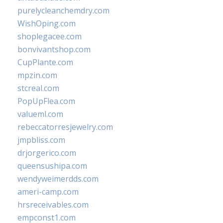
purelycleanchemdry.com
WishOping.com
shoplegacee.com
bonvivantshop.com
CupPlante.com
mpzin.com
stcreal.com
PopUpFlea.com
valueml.com
rebeccatorresjewelry.com
jmpbliss.com
drjorgerico.com
queensushipa.com
wendyweimerdds.com
ameri-camp.com
hrsreceivables.com
empconst1.com