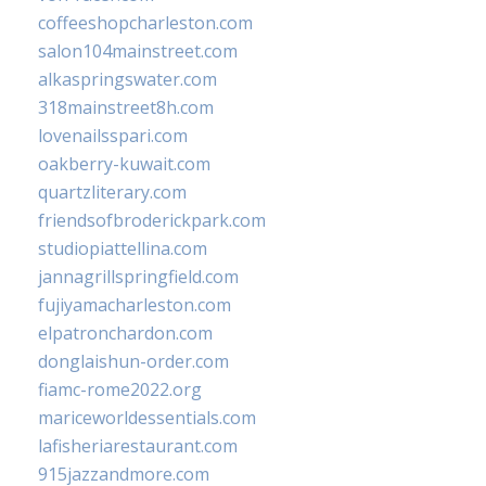
coffeeshopcharleston.com
salon104mainstreet.com
alkaspringswater.com
318mainstreet8h.com
lovenailsspari.com
oakberry-kuwait.com
quartzliterary.com
friendsofbroderickpark.com
studiopiattellina.com
jannagrillspringfield.com
fujiyamacharleston.com
elpatronchardon.com
donglaishun-order.com
fiamc-rome2022.org
mariceworldessentials.com
lafisheriarestaurant.com
915jazzandmore.com