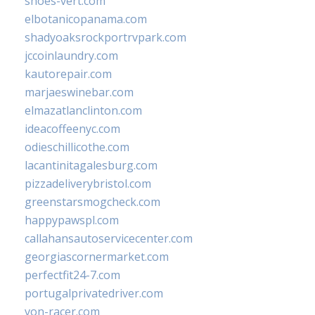
shoes-vert.com
elbotanicopanama.com
shadyoaksrockportrvpark.com
jccoinlaundry.com
kautorepair.com
marjaeswinebar.com
elmazatlanclinton.com
ideacoffeenyc.com
odieschillicothe.com
lacantinitagalesburg.com
pizzadeliverybristol.com
greenstarsmogcheck.com
happypawspl.com
callahansautoservicecenter.com
georgiascornermarket.com
perfectfit24-7.com
portugalprivatedriver.com
von-racer.com