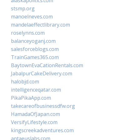
alaskapolitics.com
stsmp.org
manoelneves.com
mandelaeffectlibrary.com
roselynns.com
balanceyoganj.com
salesforceblogs.com
TrainGames365.com
BaytownEvaCationRentals.com
JabalpurCakeDelivery.com
halobjd.com
intelligenceqatar.com
PikaPikaApp.com
takecareofbusinessdfw.org
HamadaOfJapan.com
VersifyLifestyle.com
kingscreekadventures.com
antaeuslabs.com