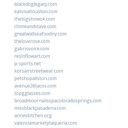
blackdoglegacy.com
eatvivahouston.com
thebigshowok.com
chimeandstave.com
greatwallseafoodny.com
theloverose.com
gabriovoice.com
resinflowart.com
p-sports.net
korsairstreetwear.com
petshopallston.com
avenue26tacos.com
topgglasses.com
broadmoornailsspacoloradosprings.com
missblackpasadena.com
anneskitchen.org
valenciamarketytaqueria.com