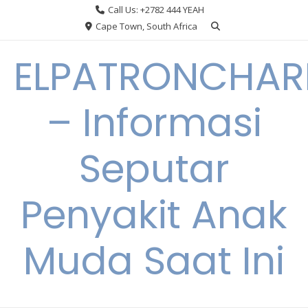
Skip
Call Us: +2782 444 YEAH
to
Cape Town, South Africa
content
ELPATRONCHA
– Informasi
Seputar
Penyakit Anak
Muda Saat Ini