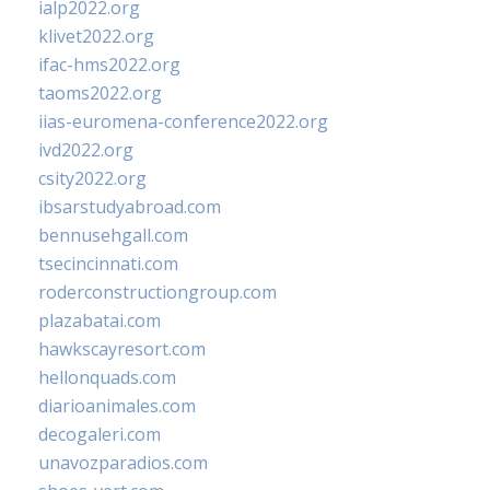
ialp2022.org
klivet2022.org
ifac-hms2022.org
taoms2022.org
iias-euromena-conference2022.org
ivd2022.org
csity2022.org
ibsarstudyabroad.com
bennusehgall.com
tsecincinnati.com
roderconstructiongroup.com
plazabatai.com
hawkscayresort.com
hellonquads.com
diarioanimales.com
decogaleri.com
unavozparadios.com