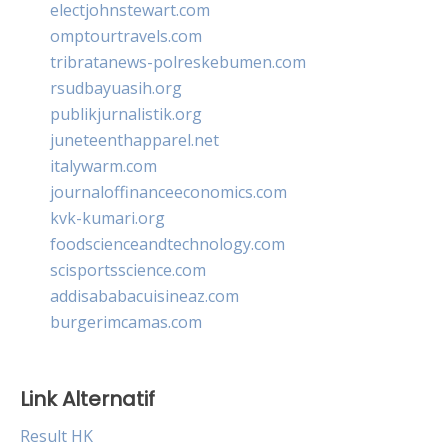
electjohnstewart.com
omptourtravels.com
tribratanews-polreskebumen.com
rsudbayuasih.org
publikjurnalistik.org
juneteenthapparel.net
italywarm.com
journaloffinanceeconomics.com
kvk-kumari.org
foodscienceandtechnology.com
scisportsscience.com
addisababacuisineaz.com
burgerimcamas.com
Link Alternatif
Result HK