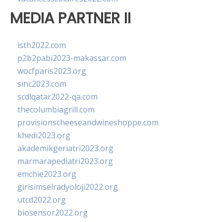
MEDIA PARTNER II
isth2022.com
p2b2pabi2023-makassar.com
wocfparis2023.org
sinc2023.com
scdlqatar2022-qa.com
thecolumbiagrill.com
provisionscheeseandwineshoppe.com
khedi2023.org
akademikgeriatri2023.org
marmarapediatri2023.org
emchie2023.org
girisimselradyoloji2022.org
utcd2022.org
biosensor2022.org