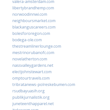
valera-amsterdam.com
libertybrandhemp.com
norwoodinnwi.com
neighboursmarket.com
blackanguscareers.com
bolesfororegon.com
bodega-ole.com
thestreamlinerlounge.com
mestrinorubanofc.com
novelatherton.com
nassvalleygardens.net
electjohnstewart.com
omptourtravels.com
tribratanews-polreskebumen.com
rsudbayuasih.org
publikjurnalistik.org
juneteenthapparel.net
italywarm.com