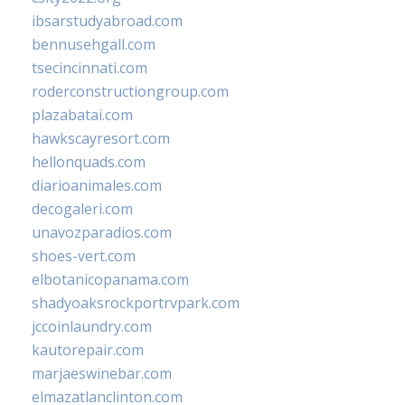
ibsarstudyabroad.com
bennusehgall.com
tsecincinnati.com
roderconstructiongroup.com
plazabatai.com
hawkscayresort.com
hellonquads.com
diarioanimales.com
decogaleri.com
unavozparadios.com
shoes-vert.com
elbotanicopanama.com
shadyoaksrockportrvpark.com
jccoinlaundry.com
kautorepair.com
marjaeswinebar.com
elmazatlanclinton.com