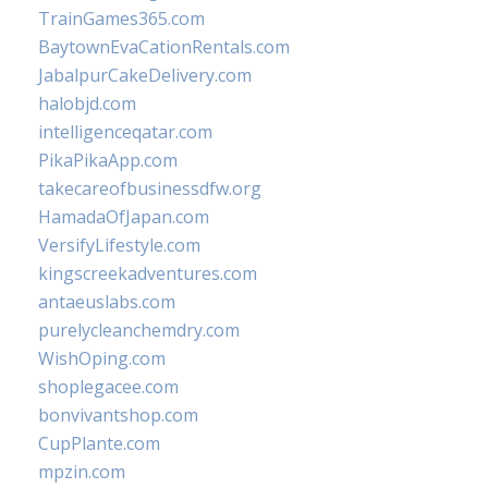
TrainGames365.com
BaytownEvaCationRentals.com
JabalpurCakeDelivery.com
halobjd.com
intelligenceqatar.com
PikaPikaApp.com
takecareofbusinessdfw.org
HamadaOfJapan.com
VersifyLifestyle.com
kingscreekadventures.com
antaeuslabs.com
purelycleanchemdry.com
WishOping.com
shoplegacee.com
bonvivantshop.com
CupPlante.com
mpzin.com