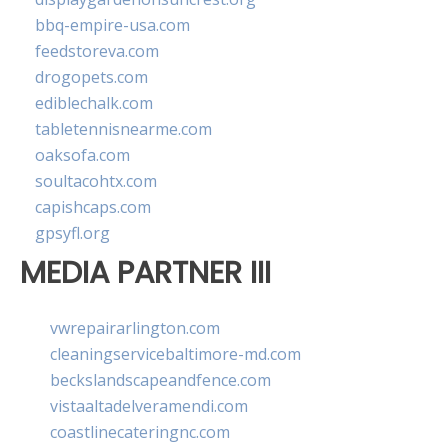
bbq-empire-usa.com
feedstoreva.com
drogopets.com
ediblechalk.com
tabletennisnearme.com
oaksofa.com
soultacohtx.com
capishcaps.com
gpsyfl.org
MEDIA PARTNER III
vwrepairarlington.com
cleaningservicebaltimore-md.com
beckslandscapeandfence.com
vistaaltadelveramendi.com
coastlinecateringnc.com