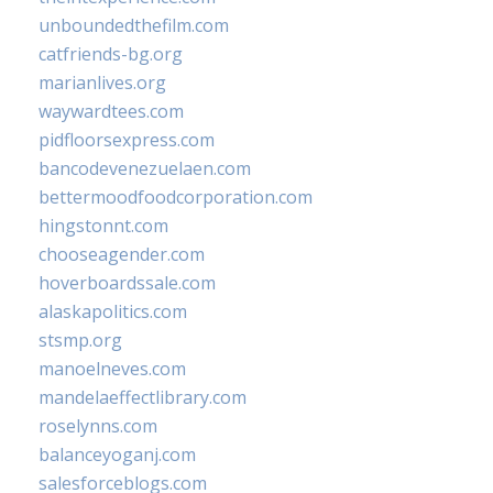
unboundedthefilm.com
catfriends-bg.org
marianlives.org
waywardtees.com
pidfloorsexpress.com
bancodevenezuelaen.com
bettermoodfoodcorporation.com
hingstonnt.com
chooseagender.com
hoverboardssale.com
alaskapolitics.com
stsmp.org
manoelneves.com
mandelaeffectlibrary.com
roselynns.com
balanceyoganj.com
salesforceblogs.com