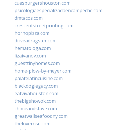
cuesburgershouston.com
psicologiaespecializadaencampeche.com
dmtacos.com
crescentstreetprinting.com
hornopizza.com
driveadragster.com
hematologa.com
lizaivanov.com
guesttinyhomes.com
home-plow-by-meyer.com
palatelatincuisine.com
blackdoglegacy.com
eatvivahouston.com
thebigshowok.com
chimeandstave.com
greatwallseafoodny.com
theloverose.com