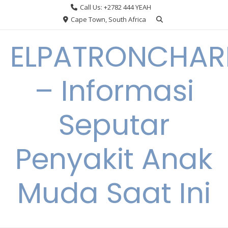
Skip
Call Us: +2782 444 YEAH
to
Cape Town, South Africa
content
ELPATRONCHA
– Informasi
Seputar
Penyakit Anak
Muda Saat Ini