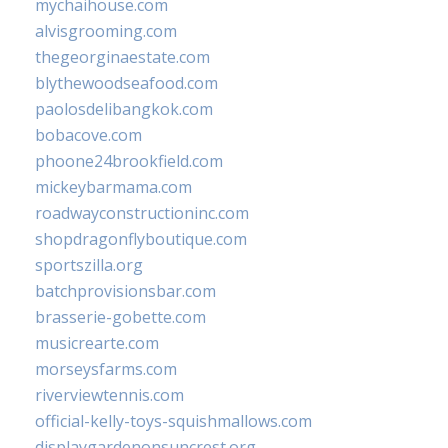
mychaihouse.com
alvisgrooming.com
thegeorginaestate.com
blythewoodseafood.com
paolosdelibangkok.com
bobacove.com
phoone24brookfield.com
mickeybarmama.com
roadwayconstructioninc.com
shopdragonflyboutique.com
sportszilla.org
batchprovisionsbar.com
brasserie-gobette.com
musicrearte.com
morseysfarms.com
riverviewtennis.com
official-kelly-toys-squishmallows.com
displaygardenonsuncrest.org