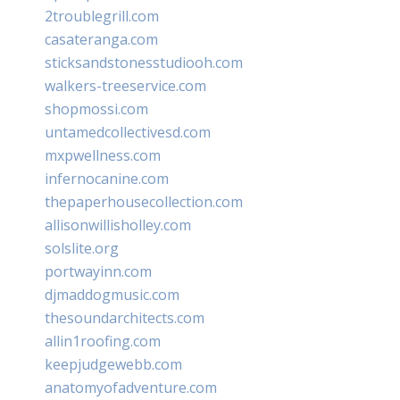
2troublegrill.com
casateranga.com
sticksandstonesstudiooh.com
walkers-treeservice.com
shopmossi.com
untamedcollectivesd.com
mxpwellness.com
infernocanine.com
thepaperhousecollection.com
allisonwillisholley.com
solslite.org
portwayinn.com
djmaddogmusic.com
thesoundarchitects.com
allin1roofing.com
keepjudgewebb.com
anatomyofadventure.com