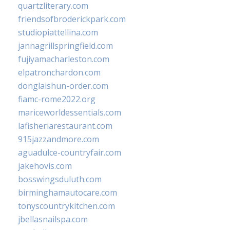
quartzliterary.com
friendsofbroderickpark.com
studiopiattellina.com
jannagrillspringfield.com
fujiyamacharleston.com
elpatronchardon.com
donglaishun-order.com
fiamc-rome2022.org
mariceworldessentials.com
lafisheriarestaurant.com
915jazzandmore.com
aguadulce-countryfair.com
jakehovis.com
bosswingsduluth.com
birminghamautocare.com
tonyscountrykitchen.com
jbellasnailspa.com