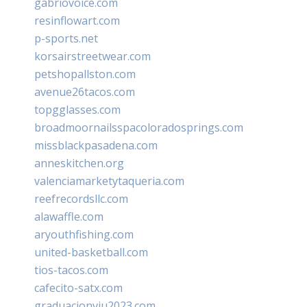
gabriovoice.com
resinflowart.com
p-sports.net
korsairstreetwear.com
petshopallston.com
avenue26tacos.com
topgglasses.com
broadmoornailsspacoloradosprings.com
missblackpasadena.com
anneskitchen.org
valenciamarketytaqueria.com
reefrecordsllc.com
alawaffle.com
aryouthfishing.com
united-basketball.com
tios-tacos.com
cafecito-satx.com
graduacionviu2023.com