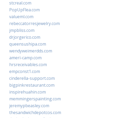
stcreal.com
PopUpFlea.com
valueml.com
rebeccatorresjewelry.com
jmpbliss.com
drjorgerico.com
queensushipa.com
wendyweimerdds.com
ameri-camp.com
hrsreceivables.com
empconst1.com
cinderella-support.com
bigpinkrestaurant.com
inspirehuahin.com
memmingerspainting.com
jeremypbeasley.com
thesandwichdepotcos.com