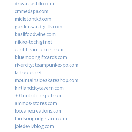
drivancastillo.com
cmmedspa.com
midletontkd.com
gardensandgrills.com
basilfoodwine.com
nikko-tochigi.net
caribbean-corner.com
bluemoongiftcards.com
rivercitysteampunkexpo.com
kchoops.net
mountainsideskateshop.com
kirtlandcitytavern.com
301nutritionspot.com
ammos-stores.com
loceanecreations.com
birdsongridgefarm.com
joiedevivblog.com