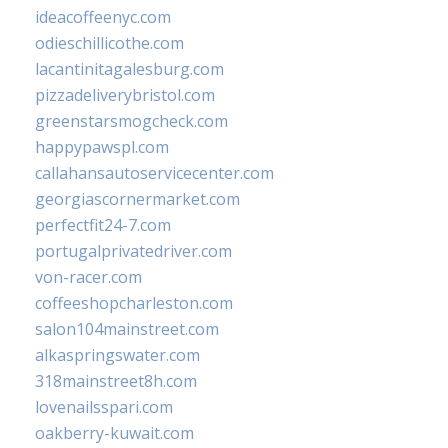
ideacoffeenyc.com
odieschillicothe.com
lacantinitagalesburg.com
pizzadeliverybristol.com
greenstarsmogcheck.com
happypawspl.com
callahansautoservicecenter.com
georgiascornermarket.com
perfectfit24-7.com
portugalprivatedriver.com
von-racer.com
coffeeshopcharleston.com
salon104mainstreet.com
alkaspringswater.com
318mainstreet8h.com
lovenailsspari.com
oakberry-kuwait.com