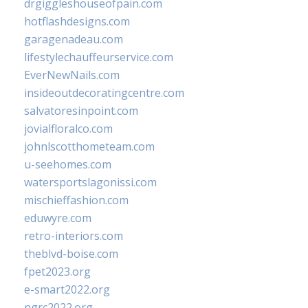
drgiggleshouseofpain.com
hotflashdesigns.com
garagenadeau.com
lifestylechauffeurservice.com
EverNewNails.com
insideoutdecoratingcentre.com
salvatoresinpoint.com
jovialfloralco.com
johnlscotthometeam.com
u-seehomes.com
watersportslagonissi.com
mischieffashion.com
eduwyre.com
retro-interiors.com
theblvd-boise.com
fpet2023.org
e-smart2022.org
ngrc2022.org