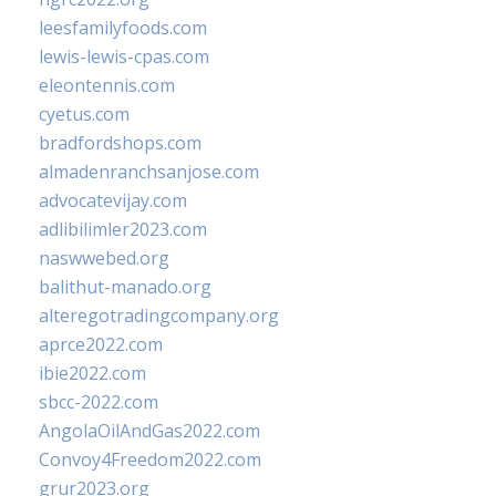
leesfamilyfoods.com
lewis-lewis-cpas.com
eleontennis.com
cyetus.com
bradfordshops.com
almadenranchsanjose.com
advocatevijay.com
adlibilimler2023.com
naswwebed.org
balithut-manado.org
alteregotradingcompany.org
aprce2022.com
ibie2022.com
sbcc-2022.com
AngolaOilAndGas2022.com
Convoy4Freedom2022.com
grur2023.org