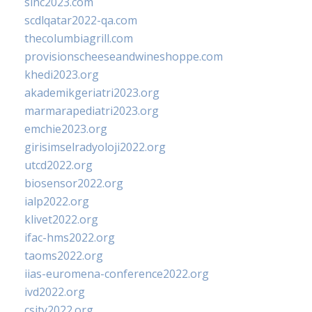
sinc2023.com
scdlqatar2022-qa.com
thecolumbiagrill.com
provisionscheeseandwineshoppe.com
khedi2023.org
akademikgeriatri2023.org
marmarapediatri2023.org
emchie2023.org
girisimselradyoloji2022.org
utcd2022.org
biosensor2022.org
ialp2022.org
klivet2022.org
ifac-hms2022.org
taoms2022.org
iias-euromena-conference2022.org
ivd2022.org
csity2022.org