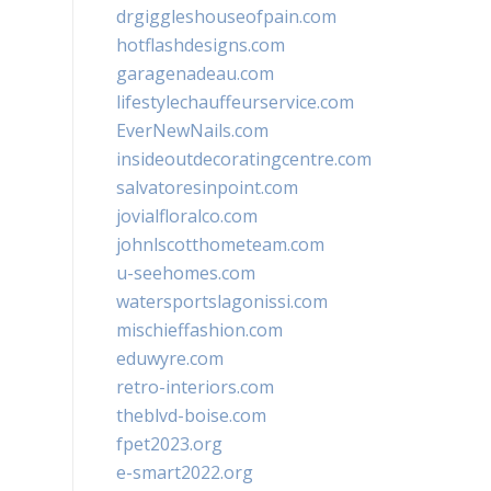
drgiggleshouseofpain.com
hotflashdesigns.com
garagenadeau.com
lifestylechauffeurservice.com
EverNewNails.com
insideoutdecoratingcentre.com
salvatoresinpoint.com
jovialfloralco.com
johnlscotthometeam.com
u-seehomes.com
watersportslagonissi.com
mischieffashion.com
eduwyre.com
retro-interiors.com
theblvd-boise.com
fpet2023.org
e-smart2022.org