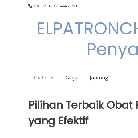
Skip
Call Us: +2782 444 YEAH
to
content
ELPATRONCH
Penya
Diabetes
Ginjal
Jantung
Pilihan Terbaik Obat
yang Efektif