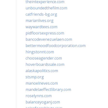
theintexperience.com
unboundedthefilm.com
catfriends-bg.org
marianlives.org
waywardtees.com
pidfloorsexpress.com
bancodevenezuelaen.com
bettermoodfoodcorporation.com
hingstonnt.com
chooseagender.com
hoverboardssale.com
alaskapolitics.com
stsmp.org
manoelneves.com
mandelaeffectlibrary.com
roselynns.com
balanceyoganj.com