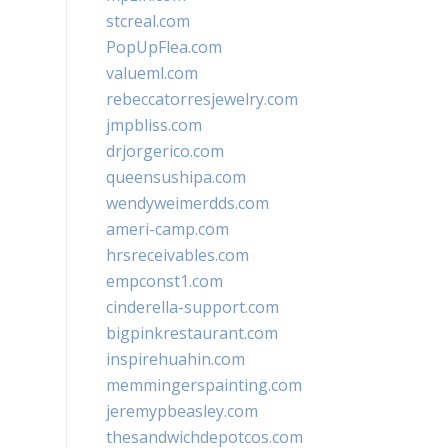
stcreal.com
PopUpFlea.com
valueml.com
rebeccatorresjewelry.com
jmpbliss.com
drjorgerico.com
queensushipa.com
wendyweimerdds.com
ameri-camp.com
hrsreceivables.com
empconst1.com
cinderella-support.com
bigpinkrestaurant.com
inspirehuahin.com
memmingerspainting.com
jeremypbeasley.com
thesandwichdepotcos.com