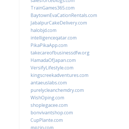
salesforceblogs.com
TrainGames365.com
BaytownEvaCationRentals.com
JabalpurCakeDelivery.com
halobjd.com
intelligenceqatar.com
PikaPikaApp.com
takecareofbusinessdfw.org
HamadaOfJapan.com
VersifyLifestyle.com
kingscreekadventures.com
antaeuslabs.com
purelycleanchemdry.com
WishOping.com
shoplegacee.com
bonvivantshop.com
CupPlante.com
mpzin.com