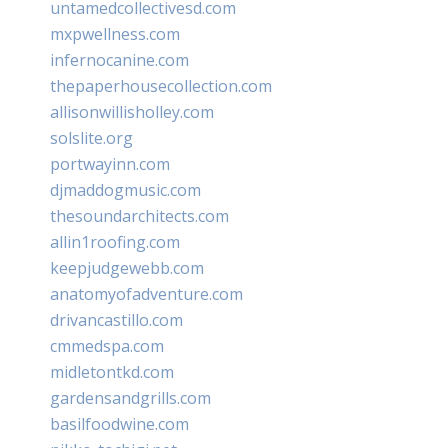
untamedcollectivesd.com
mxpwellness.com
infernocanine.com
thepaperhousecollection.com
allisonwillisholley.com
solslite.org
portwayinn.com
djmaddogmusic.com
thesoundarchitects.com
allin1roofing.com
keepjudgewebb.com
anatomyofadventure.com
drivancastillo.com
cmmedspa.com
midletontkd.com
gardensandgrills.com
basilfoodwine.com