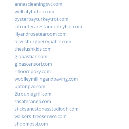
annascleaningsvc.com
wolfcitytattoo.com
oysterbayturkeytrot.com
lafronterarestauranteybar.com
lilyandrosetearoom.com
olivesburgberrypatch.com
theslushkids.com
giobastian.com
glpascensori.com
rifloorepoxy.com
woolleymillingandpaving.com
uptonpvd.com
2troublegrill.com
casateranga.com
sticksandstonesstudiooh.com
walkers-treeservice.com
shopmossi.com