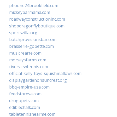
phoone24brookfield.com
mickeybarmama.com
roadwayconstructioninc.com
shopdragonflyboutique.com
sportszilla.org
batchprovisionsbar.com
brasserie-gobette.com
musicrearte.com
morseysfarms.com
riverviewtennis.com
official-kelly-toys-squishmallows.com
displaygardenonsuncrest.org
bbq-empire-usa.com
feedstoreva.com
drogopets.com
ediblechalk.com
tabletennisnearme.com