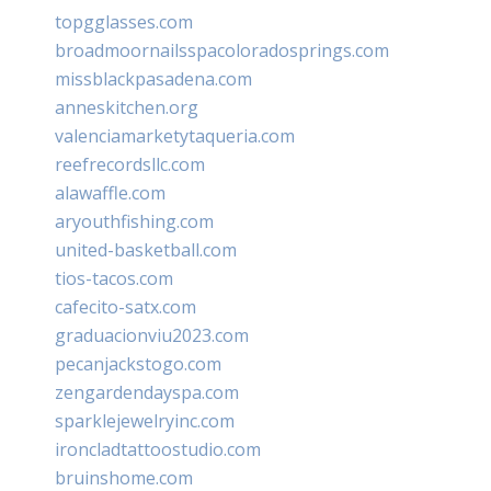
topgglasses.com
broadmoornailsspacoloradosprings.com
missblackpasadena.com
anneskitchen.org
valenciamarketytaqueria.com
reefrecordsllc.com
alawaffle.com
aryouthfishing.com
united-basketball.com
tios-tacos.com
cafecito-satx.com
graduacionviu2023.com
pecanjackstogo.com
zengardendayspa.com
sparklejewelryinc.com
ironcladtattoostudio.com
bruinshome.com