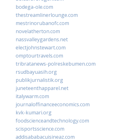
bodega-ole.com
thestreamlinerlounge.com
mestrinorubanofc.com
novelatherton.com
nassvalleygardens.net
electjohnstewart.com
omptourtravels.com
tribratanews-polreskebumen.com
rsudbayuasih.org
publikjurnalistik.org
juneteenthapparel.net
italywarm.com
journaloffinanceeconomics.com
kvk-kumari.org
foodscienceandtechnology.com
scisportsscience.com
addisababacuisineaz.com