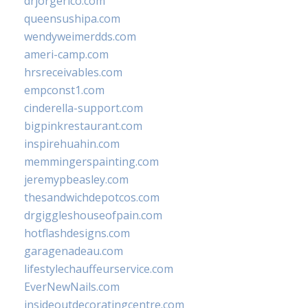
drjorgerico.com
queensushipa.com
wendyweimerdds.com
ameri-camp.com
hrsreceivables.com
empconst1.com
cinderella-support.com
bigpinkrestaurant.com
inspirehuahin.com
memmingerspainting.com
jeremypbeasley.com
thesandwichdepotcos.com
drgiggleshouseofpain.com
hotflashdesigns.com
garagenadeau.com
lifestylechauffeurservice.com
EverNewNails.com
insideoutdecoratingcentre.com