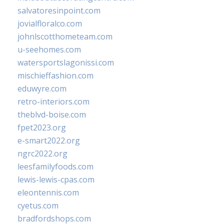
salvatoresinpoint.com
jovialfloralco.com
johnlscotthometeam.com
u-seehomes.com
watersportslagonissi.com
mischieffashion.com
eduwyre.com
retro-interiors.com
theblvd-boise.com
fpet2023.org
e-smart2022.org
ngrc2022.org
leesfamilyfoods.com
lewis-lewis-cpas.com
eleontennis.com
cyetus.com
bradfordshops.com