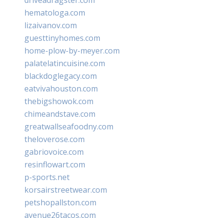
hematologa.com
lizaivanov.com
guesttinyhomes.com
home-plow-by-meyer.com
palatelatincuisine.com
blackdoglegacy.com
eatvivahouston.com
thebigshowok.com
chimeandstave.com
greatwallseafoodny.com
theloverose.com
gabriovoice.com
resinflowart.com
p-sports.net
korsairstreetwear.com
petshopallston.com
avenue26tacos.com