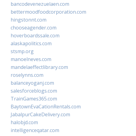
bancodevenezuelaen.com
bettermoodfoodcorporation.com
hingstonnt.com
chooseagender.com
hoverboardssale.com
alaskapolitics.com
stsmp.org
manoelneves.com
mandelaeffectlibrary.com
roselynns.com
balanceyoganj.com
salesforceblogs.com
TrainGames365.com
BaytownEvaCationRentals.com
JabalpurCakeDelivery.com
halobjd.com
intelligenceqatar.com