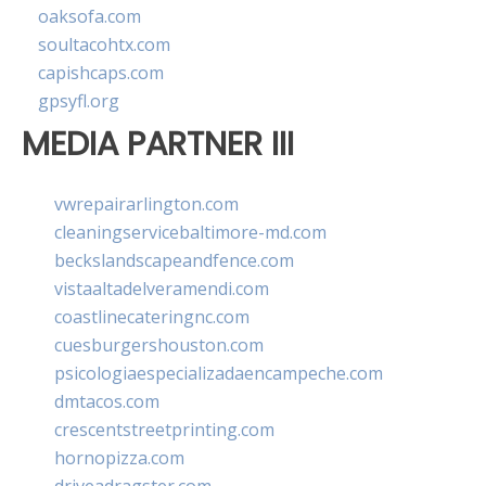
oaksofa.com
soultacohtx.com
capishcaps.com
gpsyfl.org
MEDIA PARTNER III
vwrepairarlington.com
cleaningservicebaltimore-md.com
beckslandscapeandfence.com
vistaaltadelveramendi.com
coastlinecateringnc.com
cuesburgershouston.com
psicologiaespecializadaencampeche.com
dmtacos.com
crescentstreetprinting.com
hornopizza.com
driveadragster.com