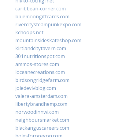
nikko-tochigi.net
caribbean-corner.com
bluemoongiftcards.com
rivercitysteampunkexpo.com
kchoops.net
mountainsideskateshop.com
kirtlandcitytavern.com
301nutritionspot.com
ammos-stores.com
loceanecreations.com
birdsongridgefarm.com
joiedevivblog.com
valera-amsterdam.com
libertybrandhemp.com
norwoodinnwi.com
neighboursmarket.com
blackanguscareers.com
bolesfororegon.com