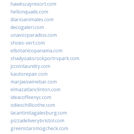
hawkscayresort.com
hellonquads.com
diarioanimales.com
decogaleri.com
unavozparadios.com
shoes-vert.com
elbotanicopanama.com
shadyoaksrockportrvpark.com
jccoinlaundry.com
kautorepair.com
marjaeswinebar.com
elmazatlanclinton.com
ideacoffeenyc.com
odieschillicothe.com
lacantinitagalesburg.com
pizzadeliverybristol.com
greenstarsmogcheck.com