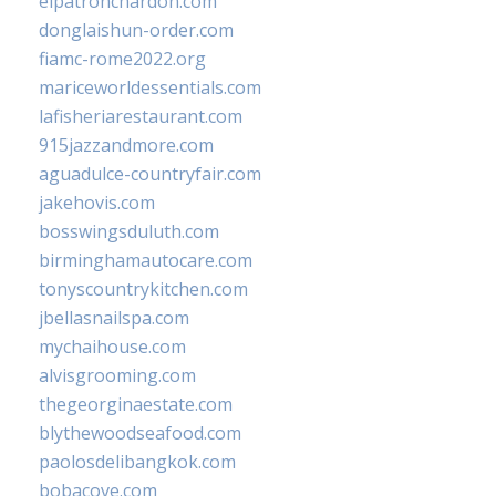
elpatronchardon.com
donglaishun-order.com
fiamc-rome2022.org
mariceworldessentials.com
lafisheriarestaurant.com
915jazzandmore.com
aguadulce-countryfair.com
jakehovis.com
bosswingsduluth.com
birminghamautocare.com
tonyscountrykitchen.com
jbellasnailspa.com
mychaihouse.com
alvisgrooming.com
thegeorginaestate.com
blythewoodseafood.com
paolosdelibangkok.com
bobacove.com