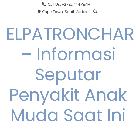
Skip
Call Us: +2782 444 YEAH
to
Cape Town, South Africa
content
ELPATRONCHA
– Informasi
Seputar
Penyakit Anak
Muda Saat Ini