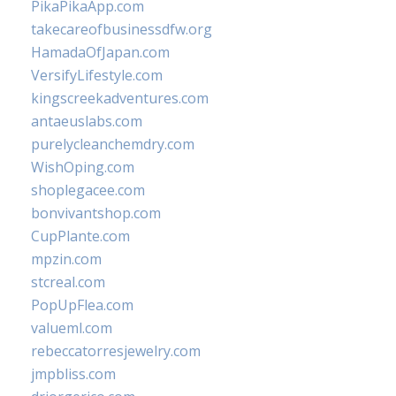
PikaPikaApp.com
takecareofbusinessdfw.org
HamadaOfJapan.com
VersifyLifestyle.com
kingscreekadventures.com
antaeuslabs.com
purelycleanchemdry.com
WishOping.com
shoplegacee.com
bonvivantshop.com
CupPlante.com
mpzin.com
stcreal.com
PopUpFlea.com
valueml.com
rebeccatorresjewelry.com
jmpbliss.com