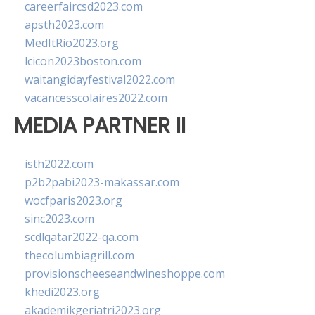
careerfaircsd2023.com
apsth2023.com
MedItRio2023.org
lcicon2023boston.com
waitangidayfestival2022.com
vacancesscolaires2022.com
MEDIA PARTNER II
isth2022.com
p2b2pabi2023-makassar.com
wocfparis2023.org
sinc2023.com
scdlqatar2022-qa.com
thecolumbiagrill.com
provisionscheeseandwineshoppe.com
khedi2023.org
akademikgeriatri2023.org