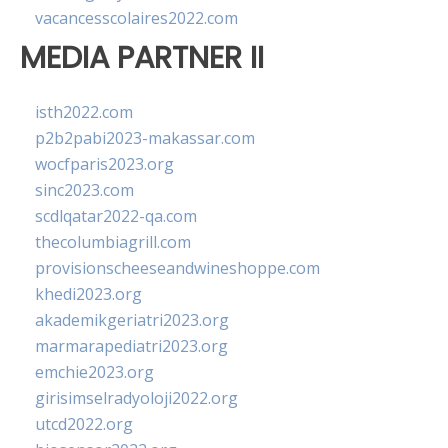
vacancesscolaires2022.com
MEDIA PARTNER II
isth2022.com
p2b2pabi2023-makassar.com
wocfparis2023.org
sinc2023.com
scdlqatar2022-qa.com
thecolumbiagrill.com
provisionscheeseandwineshoppe.com
khedi2023.org
akademikgeriatri2023.org
marmarapediatri2023.org
emchie2023.org
girisimselradyoloji2022.org
utcd2022.org