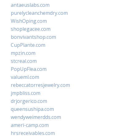
antaeuslabs.com
purelycleanchemdry.com
WishOping.com
shoplegacee.com
bonvivantshop.com
CupPlante.com
mpzin.com
stcreal.com
PopUpFlea.com
valueml.com
rebeccatorresjewelry.com
jmpbliss.com
drjorgerico.com
queensushipa.com
wendyweimerdds.com
ameri-camp.com
hrsreceivables.com