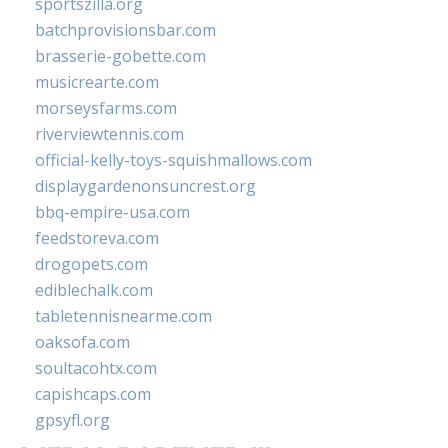
sportszilla.org
batchprovisionsbar.com
brasserie-gobette.com
musicrearte.com
morseysfarms.com
riverviewtennis.com
official-kelly-toys-squishmallows.com
displaygardenonsuncrest.org
bbq-empire-usa.com
feedstoreva.com
drogopets.com
ediblechalk.com
tabletennisnearme.com
oaksofa.com
soultacohtx.com
capishcaps.com
gpsyfl.org