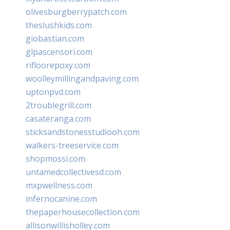
olivesburgberrypatch.com
theslushkids.com
giobastian.com
glpascensori.com
rifloorepoxy.com
woolleymillingandpaving.com
uptonpvd.com
2troublegrill.com
casateranga.com
sticksandstonesstudiooh.com
walkers-treeservice.com
shopmossi.com
untamedcollectivesd.com
mxpwellness.com
infernocanine.com
thepaperhousecollection.com
allisonwillisholley.com