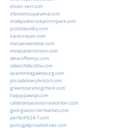
shoes-vert.com
elbotanicopanama.com
shadyoaksrockportrvpark.com
jccoinlaundry.com
kautorepair.com
marjaeswinebar.com
elmazatlanclinton.com
ideacoffeenyc.com
odieschillicothe.com
lacantinitagalesburg.com
pizzadeliverybristol.com
greenstarsmogcheck.com
happypawspl.com
callahansautoservicecenter.com
georgiascornermarket.com
perfectfit24-7.com
portugalprivatedriver.com