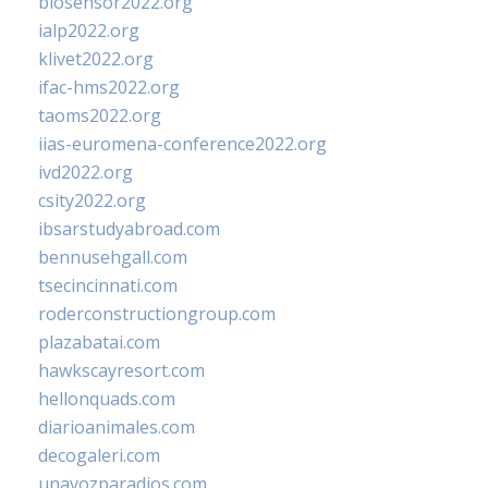
biosensor2022.org
ialp2022.org
klivet2022.org
ifac-hms2022.org
taoms2022.org
iias-euromena-conference2022.org
ivd2022.org
csity2022.org
ibsarstudyabroad.com
bennusehgall.com
tsecincinnati.com
roderconstructiongroup.com
plazabatai.com
hawkscayresort.com
hellonquads.com
diarioanimales.com
decogaleri.com
unavozparadios.com