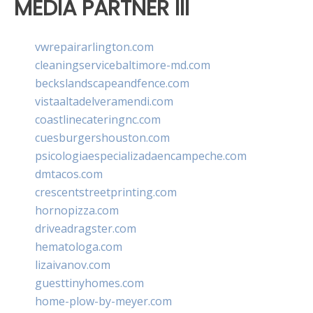
MEDIA PARTNER III
vwrepairarlington.com
cleaningservicebaltimore-md.com
beckslandscapeandfence.com
vistaaltadelveramendi.com
coastlinecateringnc.com
cuesburgershouston.com
psicologiaespecializadaencampeche.com
dmtacos.com
crescentstreetprinting.com
hornopizza.com
driveadragster.com
hematologa.com
lizaivanov.com
guesttinyhomes.com
home-plow-by-meyer.com