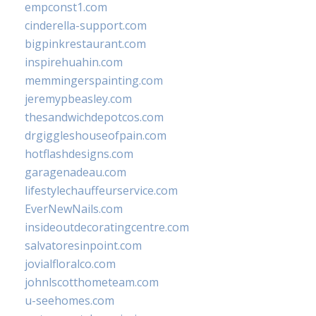
empconst1.com
cinderella-support.com
bigpinkrestaurant.com
inspirehuahin.com
memmingerspainting.com
jeremypbeasley.com
thesandwichdepotcos.com
drgiggleshouseofpain.com
hotflashdesigns.com
garagenadeau.com
lifestylechauffeurservice.com
EverNewNails.com
insideoutdecoratingcentre.com
salvatoresinpoint.com
jovialfloralco.com
johnlscotthometeam.com
u-seehomes.com