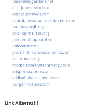
nassvalleygardens.net
electjohnstewart.com
omptourtravels.com
tribratanews-polreskebumen.com
rsudbayuasih.org
publikjurnalistik.org
juneteenthapparel.net
italywarm.com
journaloffinanceeconomics.com
kvk-kumari.org
foodscienceandtechnology.com
scisportsscience.com
addisababacuisineaz.com
burgerimcamas.com
Link Alternatif