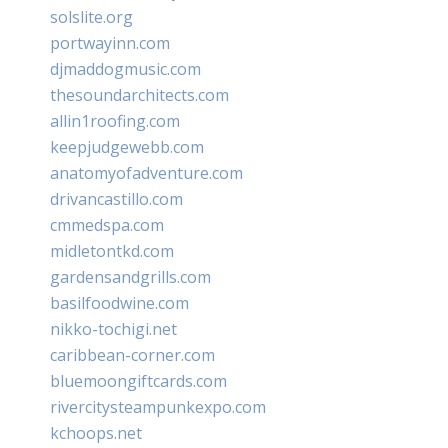
solslite.org
portwayinn.com
djmaddogmusic.com
thesoundarchitects.com
allin1roofing.com
keepjudgewebb.com
anatomyofadventure.com
drivancastillo.com
cmmedspa.com
midletontkd.com
gardensandgrills.com
basilfoodwine.com
nikko-tochigi.net
caribbean-corner.com
bluemoongiftcards.com
rivercitysteampunkexpo.com
kchoops.net