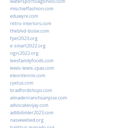
watersportslagonissi.com
mischieffashion.com
eduwyre.com
retro-interiors.com
theblvd-boise.com
fpet2023.org
e-smart2022.org
ngrc2022.org
leesfamilyfoods.com
lewis-lewis-cpas.com
eleontennis.com
cyetus.com
bradfordshops.com
almadenranchsanjose.com
advocatevijay.com
adlibilimler2023.com
naswwebed.org
balithut-manado.org