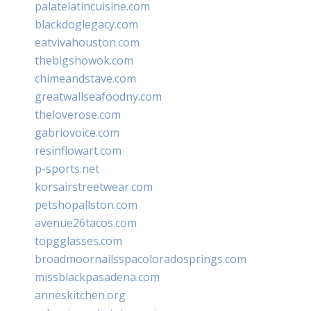
palatelatincuisine.com
blackdoglegacy.com
eatvivahouston.com
thebigshowok.com
chimeandstave.com
greatwallseafoodny.com
theloverose.com
gabriovoice.com
resinflowart.com
p-sports.net
korsairstreetwear.com
petshopallston.com
avenue26tacos.com
topgglasses.com
broadmoornailsspacoloradosprings.com
missblackpasadena.com
anneskitchen.org