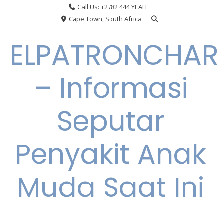
Skip
Call Us: +2782 444 YEAH
to
Cape Town, South Africa
content
ELPATRONCHA
– Informasi
Seputar
Penyakit Anak
Muda Saat Ini