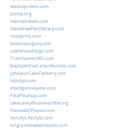
alaskapolitics.com
stsmp.org
manoelneves.com
mandelaeffectlibrary.com
roselynns.com
balanceyoganj.com
salesforceblogs.com
TrainGames365.com
BaytownEvaCationRentals.com
JabalpurCakeDelivery.com
halobjd.com
intelligenceqatar.com
PikaPikaApp.com
takecareofbusinessdfw.org
HamadaOfJapan.com
VersifyLifestyle.com
kingscreekadventures.com