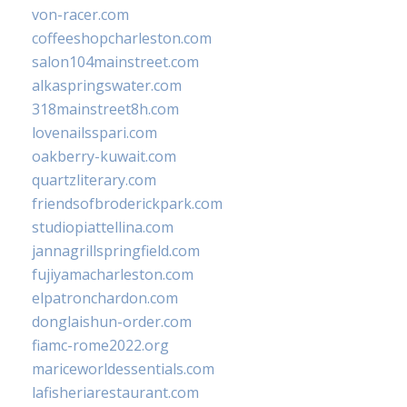
von-racer.com
coffeeshopcharleston.com
salon104mainstreet.com
alkaspringswater.com
318mainstreet8h.com
lovenailsspari.com
oakberry-kuwait.com
quartzliterary.com
friendsofbroderickpark.com
studiopiattellina.com
jannagrillspringfield.com
fujiyamacharleston.com
elpatronchardon.com
donglaishun-order.com
fiamc-rome2022.org
mariceworldessentials.com
lafisheriarestaurant.com