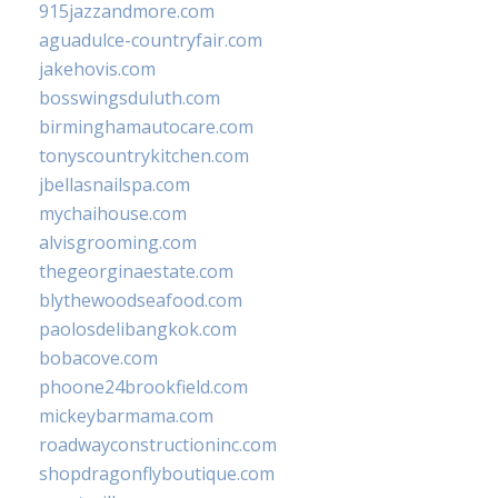
915jazzandmore.com
aguadulce-countryfair.com
jakehovis.com
bosswingsduluth.com
birminghamautocare.com
tonyscountrykitchen.com
jbellasnailspa.com
mychaihouse.com
alvisgrooming.com
thegeorginaestate.com
blythewoodseafood.com
paolosdelibangkok.com
bobacove.com
phoone24brookfield.com
mickeybarmama.com
roadwayconstructioninc.com
shopdragonflyboutique.com