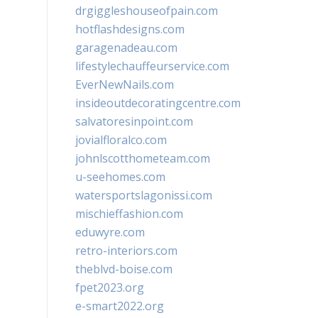
drgiggleshouseofpain.com
hotflashdesigns.com
garagenadeau.com
lifestylechauffeurservice.com
EverNewNails.com
insideoutdecoratingcentre.com
salvatoresinpoint.com
jovialfloralco.com
johnlscotthometeam.com
u-seehomes.com
watersportslagonissi.com
mischieffashion.com
eduwyre.com
retro-interiors.com
theblvd-boise.com
fpet2023.org
e-smart2022.org