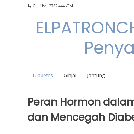
Skip
Call Us: +2782 444 YEAH
to
content
ELPATRONCH
Penya
Diabetes
Ginjal
Jantung
Peran Hormon dalam
dan Mencegah Diab