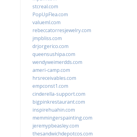
stcreal.com
PopUpFlea.com
valueml.com
rebeccatorresjewelry.com
jmpbliss.com
drjorgerico.com
queensushipa.com
wendyweimerdds.com
ameri-camp.com
hrsreceivables.com
empconst1.com
cinderella-support.com
bigpinkrestaurant.com
inspirehuahin.com
memmingerspainting.com
jeremypbeasley.com
thesandwichdepotcos.com