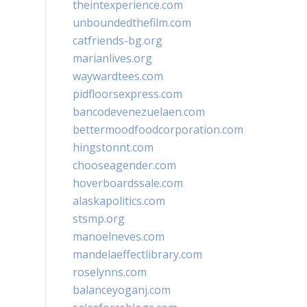
theintexperience.com
unboundedthefilm.com
catfriends-bg.org
marianlives.org
waywardtees.com
pidfloorsexpress.com
bancodevenezuelaen.com
bettermoodfoodcorporation.com
hingstonnt.com
chooseagender.com
hoverboardssale.com
alaskapolitics.com
stsmp.org
manoelneves.com
mandelaeffectlibrary.com
roselynns.com
balanceyoganj.com