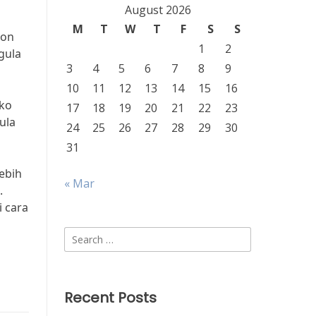
August 2026
M
T
W
T
F
S
S
mon
1
2
gula
3
4
5
6
7
8
9
10
11
12
13
14
15
16
iko
17
18
19
20
21
22
23
ula
24
25
26
27
28
29
30
31
ebih
« Mar
.
i cara
Search
for:
Recent Posts