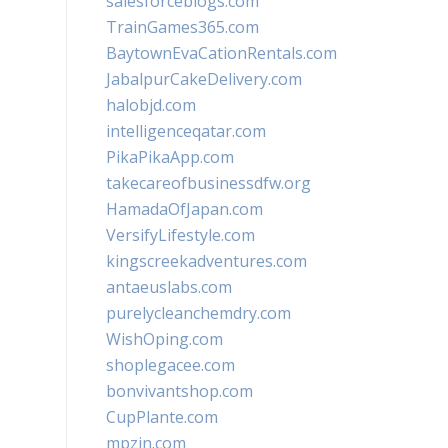
salesforceblogs.com
TrainGames365.com
BaytownEvaCationRentals.com
JabalpurCakeDelivery.com
halobjd.com
intelligenceqatar.com
PikaPikaApp.com
takecareofbusinessdfw.org
HamadaOfJapan.com
VersifyLifestyle.com
kingscreekadventures.com
antaeuslabs.com
purelycleanchemdry.com
WishOping.com
shoplegacee.com
bonvivantshop.com
CupPlante.com
mpzin.com