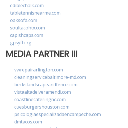
ediblechalk.com
tabletennisnearme.com
oaksofa.com
soultacohtx.com
capishcaps.com
gpsyfl.org
MEDIA PARTNER III
vwrepairarlington.com
cleaningservicebaltimore-md.com
beckslandscapeandfence.com
vistaaltadelveramendi.com
coastlinecateringnc.com
cuesburgershouston.com
psicologiaespecializadaencampeche.com
dmtacos.com