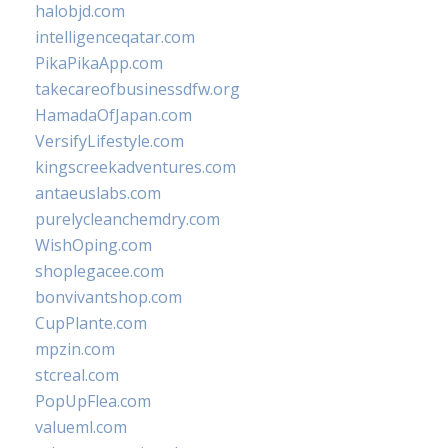
halobjd.com
intelligenceqatar.com
PikaPikaApp.com
takecareofbusinessdfw.org
HamadaOfJapan.com
VersifyLifestyle.com
kingscreekadventures.com
antaeuslabs.com
purelycleanchemdry.com
WishOping.com
shoplegacee.com
bonvivantshop.com
CupPlante.com
mpzin.com
stcreal.com
PopUpFlea.com
valueml.com