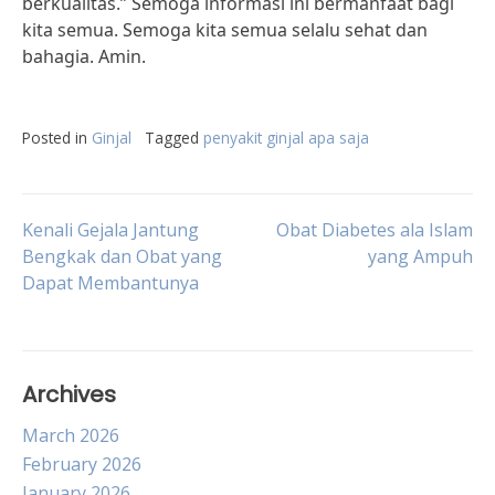
berkualitas.” Semoga informasi ini bermanfaat bagi
kita semua. Semoga kita semua selalu sehat dan
bahagia. Amin.
Posted in
Ginjal
Tagged
penyakit ginjal apa saja
Post
Kenali Gejala Jantung
Obat Diabetes ala Islam
Bengkak dan Obat yang
yang Ampuh
Dapat Membantunya
navigation
Archives
March 2026
February 2026
January 2026