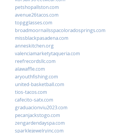
petshopallston.com
avenue26tacos.com
topgglasses.com
broadmoornailsspacoloradosprings.com
missblackpasadena.com
anneskitchen.org
valenciamarketytaqueria.com
reefrecordsllc.com
alawaffle.com
aryouthfishing.com
united-basketball.com
tios-tacos.com
cafecito-satx.com
graduacionviu2023.com
pecanjackstogo.com
zengardendayspa.com
sparklejewelryinc.com