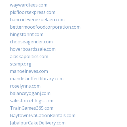
waywardtees.com
pidfloorsexpress.com
bancodevenezuelaen.com
bettermoodfoodcorporation.com
hingstonnt.com
chooseagender.com
hoverboardssale.com
alaskapolitics.com
stsmp.org
manoelneves.com
mandelaeffectlibrary.com
roselynns.com
balanceyoganj.com
salesforceblogs.com
TrainGames365.com
BaytownEvaCationRentals.com
JabalpurCakeDelivery.com