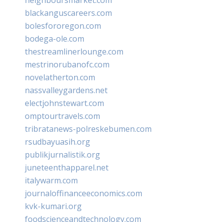
blackanguscareers.com
bolesfororegon.com
bodega-ole.com
thestreamlinerlounge.com
mestrinorubanofc.com
novelatherton.com
nassvalleygardens.net
electjohnstewart.com
omptourtravels.com
tribratanews-polreskebumen.com
rsudbayuasih.org
publikjurnalistik.org
juneteenthapparel.net
italywarm.com
journaloffinanceeconomics.com
kvk-kumari.org
foodscienceandtechnology.com