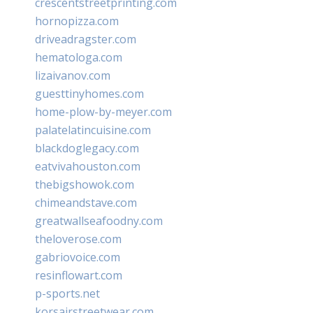
crescentstreetprinting.com
hornopizza.com
driveadragster.com
hematologa.com
lizaivanov.com
guesttinyhomes.com
home-plow-by-meyer.com
palatelatincuisine.com
blackdoglegacy.com
eatvivahouston.com
thebigshowok.com
chimeandstave.com
greatwallseafoodny.com
theloverose.com
gabriovoice.com
resinflowart.com
p-sports.net
korsairstreetwear.com