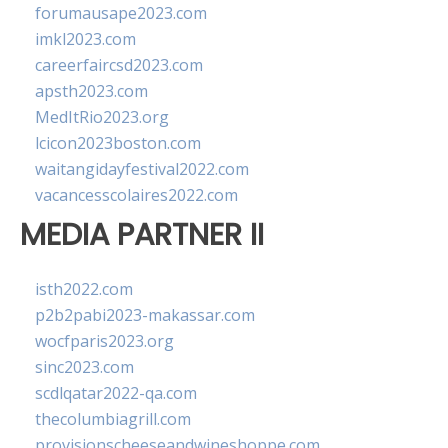
forumausape2023.com
imkl2023.com
careerfaircsd2023.com
apsth2023.com
MedItRio2023.org
lcicon2023boston.com
waitangidayfestival2022.com
vacancesscolaires2022.com
MEDIA PARTNER II
isth2022.com
p2b2pabi2023-makassar.com
wocfparis2023.org
sinc2023.com
scdlqatar2022-qa.com
thecolumbiagrill.com
provisionscheeseandwineshoppe.com