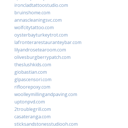
ironcladtattoostudio.com
bruinshome.com
annascleaningsvc.com
wolfcitytattoo.com
oysterbayturkeytrot.com
lafronterarestauranteybar.com
lilyandrosetearoom.com
olivesburgberrypatch.com
theslushkids.com
giobastian.com
glpascensori.com
rifloorepoxy.com
woolleymillingandpaving.com
uptonpvd.com
2troublegrill.com
casateranga.com
sticksandstonesstudiooh.com