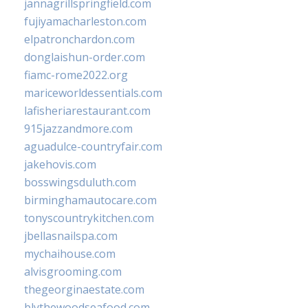
jannagrillspringfield.com
fujiyamacharleston.com
elpatronchardon.com
donglaishun-order.com
fiamc-rome2022.org
mariceworldessentials.com
lafisheriarestaurant.com
915jazzandmore.com
aguadulce-countryfair.com
jakehovis.com
bosswingsduluth.com
birminghamautocare.com
tonyscountrykitchen.com
jbellasnailspa.com
mychaihouse.com
alvisgrooming.com
thegeorginaestate.com
blythewoodseafood.com