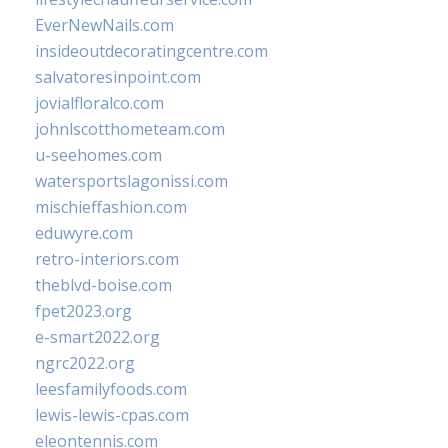
EverNewNails.com
insideoutdecoratingcentre.com
salvatoresinpoint.com
jovialfloralco.com
johnlscotthometeam.com
u-seehomes.com
watersportslagonissi.com
mischieffashion.com
eduwyre.com
retro-interiors.com
theblvd-boise.com
fpet2023.org
e-smart2022.org
ngrc2022.org
leesfamilyfoods.com
lewis-lewis-cpas.com
eleontennis.com