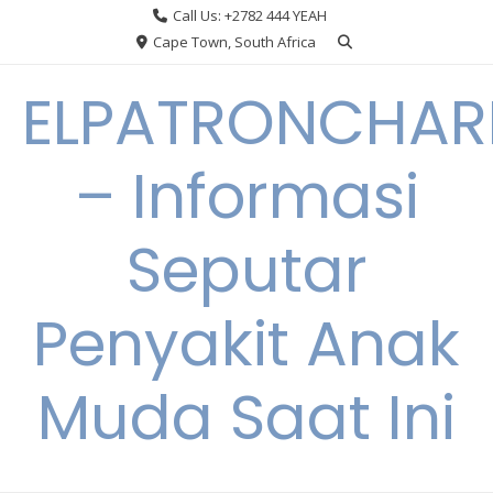
Skip
Call Us: +2782 444 YEAH
to
Cape Town, South Africa
content
ELPATRONCHA
– Informasi
Seputar
Penyakit Anak
Muda Saat Ini