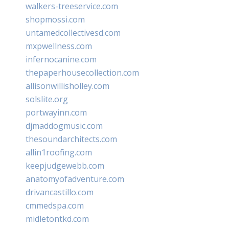
walkers-treeservice.com
shopmossi.com
untamedcollectivesd.com
mxpwellness.com
infernocanine.com
thepaperhousecollection.com
allisonwillisholley.com
solslite.org
portwayinn.com
djmaddogmusic.com
thesoundarchitects.com
allin1roofing.com
keepjudgewebb.com
anatomyofadventure.com
drivancastillo.com
cmmedspa.com
midletontkd.com