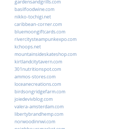
gardensandgrills.com
basilfoodwine.com
nikko-tochigi.net
caribbean-corner.com
bluemoongiftcards.com
rivercitysteampunkexpo.com
kchoops.net
mountainsideskateshop.com
kirtlandcitytavern.com
301nutritionspot.com
ammos-stores.com
loceanecreations.com
birdsongridgefarm.com
joiedevivblog.com
valera-amsterdam.com
libertybrandhemp.com
norwoodinnwi.com
neighboursmarket.com