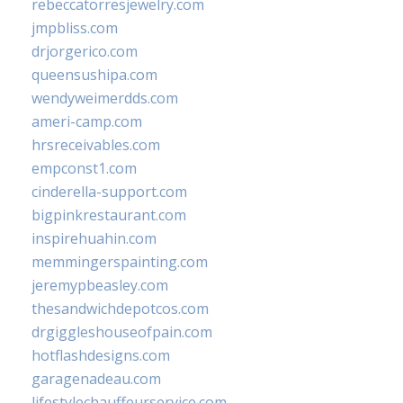
rebeccatorresjewelry.com
jmpbliss.com
drjorgerico.com
queensushipa.com
wendyweimerdds.com
ameri-camp.com
hrsreceivables.com
empconst1.com
cinderella-support.com
bigpinkrestaurant.com
inspirehuahin.com
memmingerspainting.com
jeremypbeasley.com
thesandwichdepotcos.com
drgiggleshouseofpain.com
hotflashdesigns.com
garagenadeau.com
lifestylechauffeurservice.com