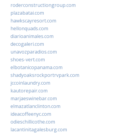
roderconstructiongroup.com
plazabatai.com
hawkscayresort.com
hellonquads.com
diarioanimales.com
decogaleri.com
unavozparadios.com
shoes-vert.com
elbotanicopanama.com
shadyoaksrockportrvpark.com
jccoinlaundry.com
kautorepair.com
marjaeswinebar.com
elmazatlanclinton.com
ideacoffeenyc.com
odieschillicothe.com
lacantinitagalesburg.com