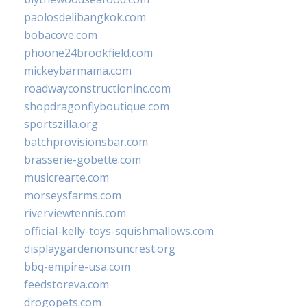
paolosdelibangkok.com
bobacove.com
phoone24brookfield.com
mickeybarmama.com
roadwayconstructioninc.com
shopdragonflyboutique.com
sportszilla.org
batchprovisionsbar.com
brasserie-gobette.com
musicrearte.com
morseysfarms.com
riverviewtennis.com
official-kelly-toys-squishmallows.com
displaygardenonsuncrest.org
bbq-empire-usa.com
feedstoreva.com
drogopets.com