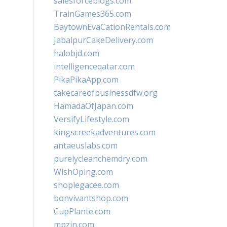
salesforceblogs.com
TrainGames365.com
BaytownEvaCationRentals.com
JabalpurCakeDelivery.com
halobjd.com
intelligenceqatar.com
PikaPikaApp.com
takecareofbusinessdfw.org
HamadaOfJapan.com
VersifyLifestyle.com
kingscreekadventures.com
antaeuslabs.com
purelycleanchemdry.com
WishOping.com
shoplegacee.com
bonvivantshop.com
CupPlante.com
mpzin.com