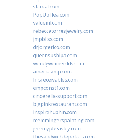
stcreal.com
PopUpFlea.com
valueml.com
rebeccatorresjewelry.com
jmpbliss.com
drjorgerico.com
queensushipa.com
wendyweimerdds.com
ameri-camp.com
hrsreceivables.com
empconst1.com
cinderella-support.com
bigpinkrestaurant.com
inspirehuahin.com
memmingerspainting.com
jeremypbeasley.com
thesandwichdepotcos.com