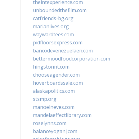
theintexperience.com
unboundedthefilm.com
catfriends-bg.org
marianlives.org
waywardtees.com
pidfloorsexpress.com
bancodevenezuelaen.com
bettermoodfoodcorporation.com
hingstonnt.com
chooseagender.com
hoverboardssale.com
alaskapolitics.com
stsmp.org
manoelneves.com
mandelaeffectlibrary.com
roselynns.com
balanceyoganj.com