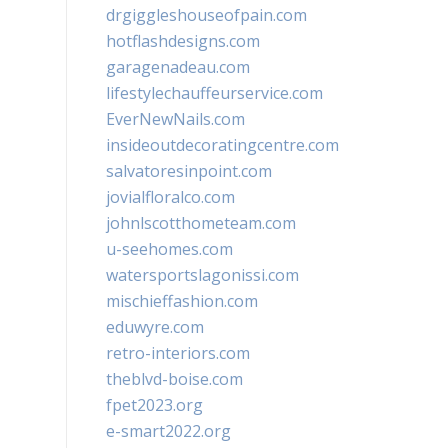
drgiggleshouseofpain.com
hotflashdesigns.com
garagenadeau.com
lifestylechauffeurservice.com
EverNewNails.com
insideoutdecoratingcentre.com
salvatoresinpoint.com
jovialfloralco.com
johnlscotthometeam.com
u-seehomes.com
watersportslagonissi.com
mischieffashion.com
eduwyre.com
retro-interiors.com
theblvd-boise.com
fpet2023.org
e-smart2022.org