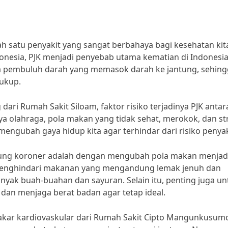
h satu penyakit yang sangat berbahaya bagi kesehatan kit
nesia, PJK menjadi penyebab utama kematian di Indonesia
a pembuluh darah yang memasok darah ke jantung, sehin
ukup.
ari Rumah Sakit Siloam, faktor risiko terjadinya PJK antara
ya olahraga, pola makan yang tidak sehat, merokok, dan st
mengubah gaya hidup kita agar terhindar dari risiko penyaki
ntung koroner adalah dengan mengubah pola makan menjad
ya menghindari makanan yang mengandung lemak jenuh dan
anyak buah-buahan dan sayuran. Selain itu, penting juga un
 dan menjaga berat badan agar tetap ideal.
 pakar kardiovaskular dari Rumah Sakit Cipto Mangunkusum