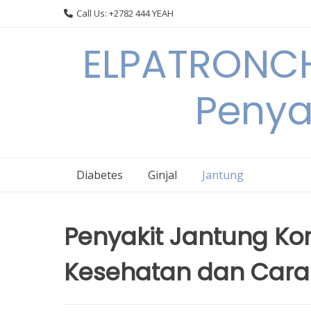
Skip
Call Us: +2782 444 YEAH
to
content
ELPATRONCH
Penya
Diabetes
Ginjal
Jantung
Penyakit Jantung Ko
Kesehatan dan Cara