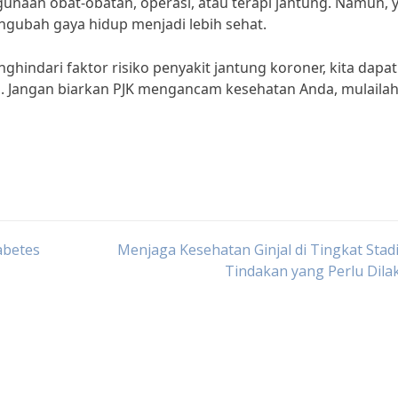
unaan obat-obatan, operasi, atau terapi jantung. Namun, 
gubah gaya hidup menjadi lebih sehat.
indari faktor risiko penyakit jantung koroner, kita dapat
. Jangan biarkan PJK mengancam kesehatan Anda, mulaila
abetes
Menjaga Kesehatan Ginjal di Tingkat Stad
Tindakan yang Perlu Dil